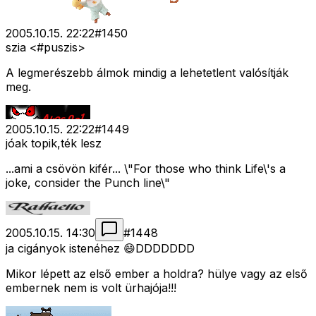
2005.10.15. 22:22
#
1450
szia <#puszis>
A legmerészebb álmok mindig a lehetetlent valósítják
meg.
2005.10.15. 22:22
#
1449
jóak topik,ték lesz
...ami a csövön kifér... \"For those who think Life\'s a
joke, consider the Punch line\"
2005.10.15. 14:30
#
1448
ja cigányok istenéhez 😄DDDDDDD
Mikor lépett az első ember a holdra? hülye vagy az első
embernek nem is volt ürhajója!!!