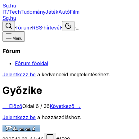
Sg.hu
IT/Tech
Tudomány
Játék
Autó
Film
Sg.hu
·
fórum
·
RSS
·
hírlevél
·
·
...
Menü
Fórum
Fórum főoldal
Jelentkezz be
a kedvenceid megtekintéséhez.
Győzike
← Előző
Oldal
6
/
36
Következő →
Jelentkezz be
a hozzászóláshoz.