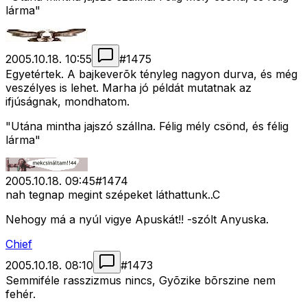
lárma"
2005.10.18. 10:55
#
1475
Egyetértek. A bajkeverõk tényleg nagyon durva, és még
veszélyes is lehet. Marha jó példát mutatnak az
ifjúságnak, mondhatom.
"Utána mintha jajszó szállna. Félig mély csönd, és félig
lárma"
2005.10.18. 09:45
#
1474
nah tegnap megint szépeket láthattunk..C
Nehogy má a nyúl vigye Apuskát!! -szólt Anyuska.
Chief
2005.10.18. 08:10
#
1473
Semmiféle rasszizmus nincs, Gyõzike bõrszine nem
fehér.