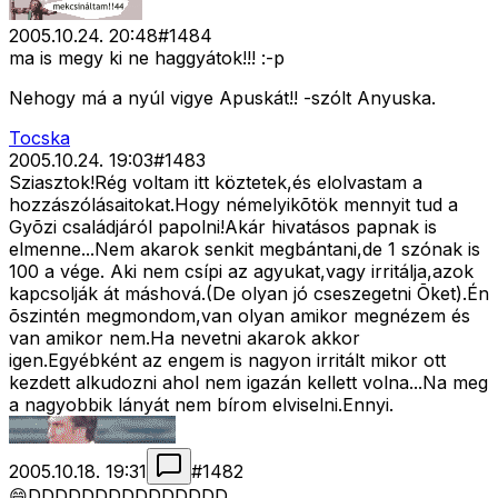
2005.10.24. 20:48
#
1484
ma is megy ki ne haggyátok!!! :-p
Nehogy má a nyúl vigye Apuskát!! -szólt Anyuska.
Tocska
2005.10.24. 19:03
#
1483
Sziasztok!Rég voltam itt köztetek,és elolvastam a
hozzászólásaitokat.Hogy némelyikõtök mennyit tud a
Gyõzi családjáról papolni!Akár hivatásos papnak is
elmenne...Nem akarok senkit megbántani,de 1 szónak is
100 a vége. Aki nem csípi az agyukat,vagy irritálja,azok
kapcsolják át máshová.(De olyan jó cseszegetni Õket).Én
õszintén megmondom,van olyan amikor megnézem és
van amikor nem.Ha nevetni akarok akkor
igen.Egyébként az engem is nagyon irritált mikor ott
kezdett alkudozni ahol nem igazán kellett volna...Na meg
a nagyobbik lányát nem bírom elviselni.Ennyi.
2005.10.18. 19:31
#
1482
😄DDDDDDDDDDDDDDD