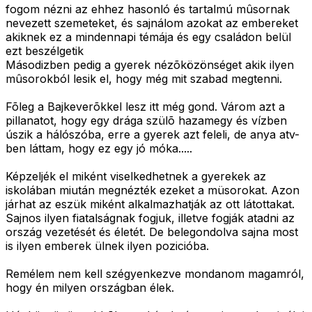
fogom nézni az ehhez hasonló és tartalmú mûsornak
nevezett szemeteket, és sajnálom azokat az embereket
akiknek ez a mindennapi témája és egy családon belül
ezt beszélgetik
Másodizben pedig a gyerek nézõközönséget akik ilyen
mûsorokból lesik el, hogy még mit szabad megtenni.
Fõleg a Bajkeverõkkel lesz itt még gond. Várom azt a
pillanatot, hogy egy drága szülõ hazamegy és vízben
úszik a hálószóba, erre a gyerek azt feleli, de anya atv-
ben láttam, hogy ez egy jó móka.....
Képzeljék el miként viselkedhetnek a gyerekek az
iskolában miután megnézték ezeket a müsorokat. Azon
járhat az eszük miként alkalmazhatják az ott látottakat.
Sajnos ilyen fiatalságnak fogjuk, illetve fogják atadni az
ország vezetését és életét. De belegondolva sajna most
is ilyen emberek ülnek ilyen pozicióba.
Remélem nem kell szégyenkezve mondanom magamról,
hogy én milyen országban élek.