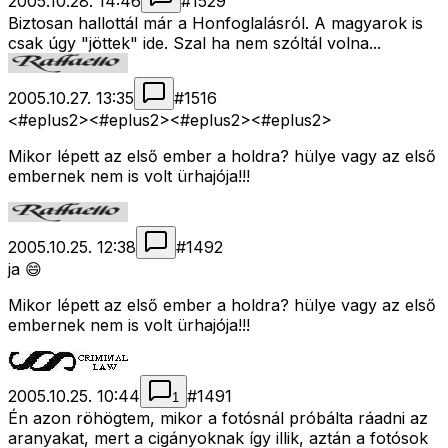
2005.10.28. 14:46
#
1529
Biztosan hallottál már a Honfoglalásról. A magyarok is
csak úgy "jöttek" ide. Szal ha nem szóltál volna...
2005.10.27. 13:35
#
1516
<#eplus2>
<#eplus2>
<#eplus2>
<#eplus2>
Mikor lépett az első ember a holdra? hülye vagy az első
embernek nem is volt ürhajója!!!
2005.10.25. 12:38
#
1492
ja 😄
Mikor lépett az első ember a holdra? hülye vagy az első
embernek nem is volt ürhajója!!!
2005.10.25. 10:44
#
1491
1
Én azon röhögtem, mikor a fotósnál próbálta ráadni az
aranyakat, mert a cigányoknak így illik, aztán a fotósok