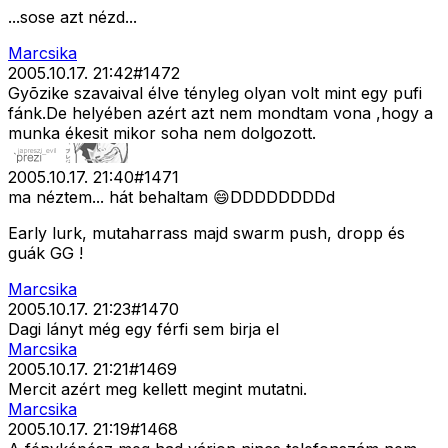
...sose azt nézd...
Marcsika
2005.10.17. 21:42
#
1472
Gyõzike szavaival élve tényleg olyan volt mint egy pufi
fánk.De helyében azért azt nem mondtam vona ,hogy a
munka ékesit mikor soha nem dolgozott.
2005.10.17. 21:40
#
1471
ma néztem... hát behaltam 😄DDDDDDDDd
Early lurk, mutaharrass majd swarm push, dropp és
guák GG !
Marcsika
2005.10.17. 21:23
#
1470
Dagi lányt még egy férfi sem birja el
Marcsika
2005.10.17. 21:21
#
1469
Mercit azért meg kellett megint mutatni.
Marcsika
2005.10.17. 21:19
#
1468