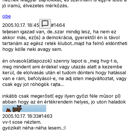
jó iramú, élvezetes mérkőzés.
obe
2005.10.17. 18:45
#
1464
teljesen igazad van, de..szar mindig lesz, ha nem ez
akkor más, ez(is) a demokrácia, gyerektõl én is távol
tartanám az egész retek klubot..majd ha felnõ eldöntheti
hogy kölle neki avagy sem.
én olvasok(átlapozok) szenny lapot is ,meg hvg-t is,
meg mindent ami érdekel vagy utazás alatt a kezembe
kerül, de elolvasás után el tudom dönteni hogy hatással
van e rám, befolyásol-e, ne adj isten megváltoztat, vagy
csak egy jot röhögök rajta...
inkább csak megerõsit( egy ilyen gyõzi féle mûsor pl)
abban hogy az én értékrendem helyes, jo uton haladok
2005.10.17. 18:33
#
1463
vv-t sose néztem.
gyözikét néha-néha lesem..:l