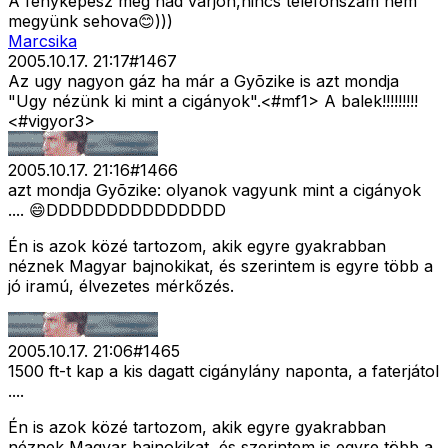
A fényképész meg had várjon,nincs telefonszám nem
megyünk sehova😊)))
Marcsika
2005.10.17. 21:17
#
1467
Az ugy nagyon gáz ha már a Gyõzike is azt mondja
"Ugy nézünk ki mint a cigányok".<#mf1>
A balek!!!!!!!!!
<#vigyor3>
2005.10.17. 21:16
#
1466
azt mondja Gyõzike: olyanok vagyunk mint a cigányok
.... 😄DDDDDDDDDDDDDDD
Én is azok közé tartozom, akik egyre gyakrabban
néznek Magyar bajnokikat, és szerintem is egyre több a
jó iramú, élvezetes mérkőzés.
2005.10.17. 21:06
#
1465
1500 ft-t kap a kis dagatt cigánylány naponta, a faterjátol
....
Én is azok közé tartozom, akik egyre gyakrabban
néznek Magyar bajnokikat, és szerintem is egyre több a