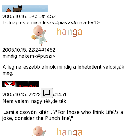
2005.10.16. 08:50
#
1453
holnap este mise lesz<#pias>
<#nevetes1>
2005.10.15. 22:24
#
1452
mindig nekem<#puszi>
A legmerészebb álmok mindig a lehetetlent valósítják
meg.
2005.10.15. 22:23
#
1451
Nem valami nagy ték,de ték
...ami a csövön kifér... \"For those who think Life\'s a
joke, consider the Punch line\"