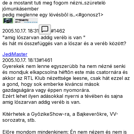
de a mostanit tuti meg fogom nézni..szüretelö
jómunkásember
pedig meglenne egy lövésbõl is..<#gonosz1>
2005.10.17. 18:31
#
1462
"amig lószarvan addig veréb is van "
és hát mi összefüggés van a lószar és a veréb között?
JediMaster
2005.10.17. 18:13
#
1461
Gyerekek nem lenne egyszerübb ha nem nézné senki
és mondjuk elkapcsolna héftõn este más csatornára és
akkor az RTL Klub nézettsége leesne, csak hát ezzel az
a gond, hogy sok emberke kiváncsi mások
gazdagságára vagy éppen nyomorára.
Ezért lehet ilyen adásokkal nyerni a tévében és sajna
amig lószarvan addig veréb is van.
Kitérhetek a GyõzikeShow-ra, a Bajkeverõkre, VV-
sorozatra, stb.
Elõre mondom mindenkinem: Én nem nézem és nem is