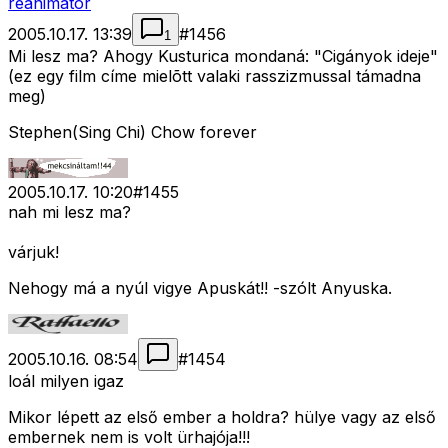
reanimator
2005.10.17. 13:39
#
1456
1
Mi lesz ma? Ahogy Kusturica mondaná: "Cigányok ideje"
(ez egy film címe mielõtt valaki rasszizmussal támadna
meg)
Stephen(Sing Chi) Chow forever
2005.10.17. 10:20
#
1455
nah mi lesz ma?
várjuk!
Nehogy má a nyúl vigye Apuskát!! -szólt Anyuska.
2005.10.16. 08:54
#
1454
loál milyen igaz
Mikor lépett az első ember a holdra? hülye vagy az első
embernek nem is volt ürhajója!!!