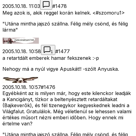
2005.10.18. 11:03
#
1478
Meg azok is, akik reggel korán kelnek. <#szomoru1>
"Utána mintha jajszó szállna. Félig mély csönd, és félig
lárma"
2005.10.18. 10:58
#
1477
1
a retartdált emberek hamar fekszenek :-p
Nehogy má a nyúl vigye Apuskát!! -szólt Anyuska.
2005.10.18. 10:57
#
1476
Egyébként az is milyen már, hogy este kilenckor leadják
a Kancigányt, tízkor a beltenyésztett retardáltakat
(Bajkeverõk), és fél tizenegykor kegyeskednek leadni a
Világfalut. Gratulálok. Még véletlenül se lehessen valami
értékes mûsort nézni emberi idõben. Hogy ennek mi
értelme van?
"Utána mintha jajszó szállna. Félig mély csönd, és félig