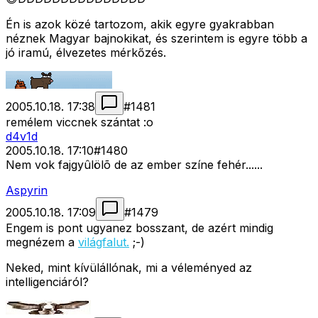
Én is azok közé tartozom, akik egyre gyakrabban
néznek Magyar bajnokikat, és szerintem is egyre több a
jó iramú, élvezetes mérkőzés.
2005.10.18. 17:38
#
1481
remélem viccnek szántat :o
d4v1d
2005.10.18. 17:10
#
1480
Nem vok fajgyûlölõ de az ember színe fehér......
Aspyrin
2005.10.18. 17:09
#
1479
Engem is pont ugyanez bosszant, de azért mindig
megnézem a
világfalut.
;-)
Neked, mint kívülállónak, mi a véleményed az
intelligenciáról?