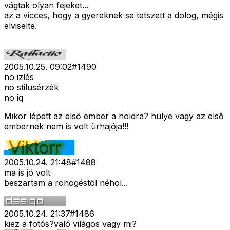
vágtak olyan fejeket...
az a vicces, hogy a gyereknek se tetszett a dolog, mégis
elviselte.
2005.10.25. 09:02
#
1490
no izlés
no stilusérzék
no iq
Mikor lépett az első ember a holdra? hülye vagy az első
embernek nem is volt ürhajója!!!
2005.10.24. 21:48
#
1488
ma is jó volt
beszartam a röhögéstõl néhol...
2005.10.24. 21:37
#
1486
kiez a fotós?való világos vagy mi?