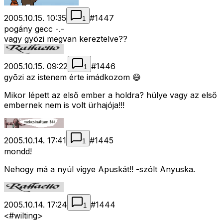
2005.10.15. 10:35
#
1447
1
pogány gecc -.-
vagy gyözi megvan kereztelve??
2005.10.15. 09:22
#
1446
1
gyõzi az istenem érte imádkozom 😄
Mikor lépett az első ember a holdra? hülye vagy az első
embernek nem is volt ürhajója!!!
2005.10.14. 17:41
#
1445
1
mondd!
Nehogy má a nyúl vigye Apuskát!! -szólt Anyuska.
2005.10.14. 17:24
#
1444
1
<#wilting>