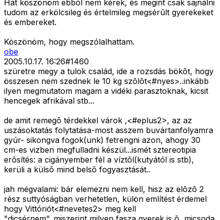
Hát köszönöm ebbõl nem kérek, és megint csak sajnálni
tudom az erkölcsileg és értelmileg megsérûlt gyerekeket
és embereket.
Köszönöm, hogy megszólalhattam.
obe
2005.10.17. 16:26
#
1460
szüretre megy a tulok család, ide a rozsdás bökõt, hogy
összesen nem szednek le 10 kg szõlõt<#nyes>
..inkább
ilyen megmutatom magam a vidéki parasztoknak, kicsit
hencegek afrikával stb...
de amit remegõ térdekkel várok ,<#eplus2>
, az az
uszásoktatás folytatása-most asszem buvártanfolyamra
gyúr- sikongva fogok(unk) fetrengni azon, ahogy 30
cm-es vizben megfulladni készül...ismét sztereotipia
erõsítés: a cigányember fél a víztõl(kutyától is stb),
kerüli a külsõ mind belsõ fogyasztását..
jah mégvalami: bár elemezni nem kell, hisz az elõzõ 2
rész suttyóságban verhetetlen, külön említést érdemel
hogy Vittóriót<#nevetes2>
meg kell
"dicsérnem"..miszerint milyen fasza gyerek is õ, micsoda