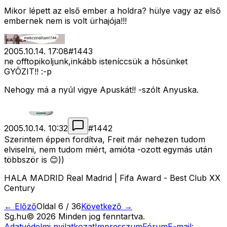
Mikor lépett az első ember a holdra? hülye vagy az első
embernek nem is volt ürhajója!!!
2005.10.14. 17:08
#
1443
ne offtopikoljunk,inkább isteníccsük a hõsünket
GYÕZIT!! :-p
Nehogy má a nyúl vigye Apuskát!! -szólt Anyuska.
2005.10.14. 10:32
#
1442
Szerintem éppen fordítva, Freit már nehezen tudom
elviselni, nem tudom miért, amióta
-ozott egymás után
többször is 😊))
HALA MADRID Real Madrid | Fifa Award - Best Club XX
Century
← Előző
Oldal
6
/
36
Következő →
Sg
.hu
©
2026
Minden jog fenntartva.
Adatvédelmi nyilatkozat
Impresszum
Fórum
E-mail: