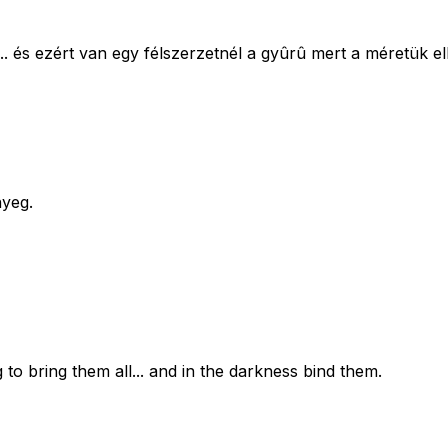
.. és ezért van egy félszerzetnél a gyûrû mert a méretük e
nyeg.
 to bring them all... and in the darkness bind them.