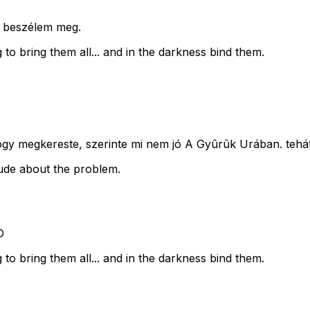
n beszélem meg.
 to bring them all... and in the darkness bind them.
hogy megkereste, szerinte mi nem jó A Gyûrûk Urában. tehát
tude about the problem.
D
 to bring them all... and in the darkness bind them.