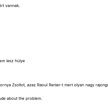
ért vannak.
nem lesz hülye
nya Zsoltot, azaz Raoul Renier-t mert olyan nagy rajongó
tude about the problem.