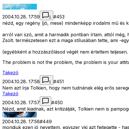
2004.10.28. 17:59
#
453
1
nézd, egy regény (jó, mese) mindenképp irodalmi mû és krit
arról van szó, amit a harmadik pontban írtam. attól még, h
Zsolt. természetesen ezt a maga stílusában tette, ami -egy
(egyébként a hozzászólásod végét nem értettem teljesen.
The problem is not the problem, the problem is your atti
Takezó
2004.10.28. 17:58
#
451
1
Nem azt írja Tolkien, hogy nem tudnának elég erõs sereg
Takezó
2004.10.28. 17:57
#
450
Nézd, amit kiadnak, azt kritizálják, Tolkien nem is pampog
2004.10.28. 17:56
#
449
mondjuk ezen jó nevettem, egyszer vki azt fejtegette - h