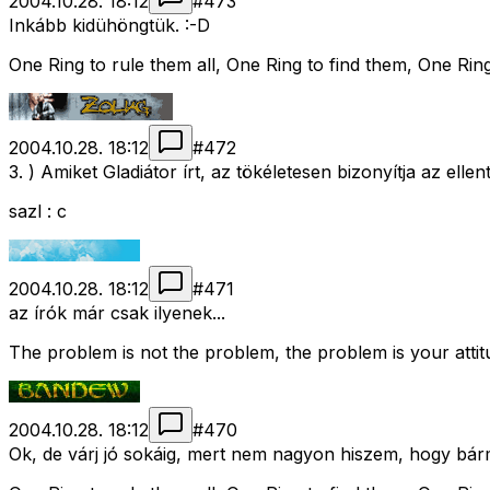
2004.10.28. 18:12
#
473
Inkább kidühöngtük. :-D
One Ring to rule them all, One Ring to find them, One Ring
2004.10.28. 18:12
#
472
3. ) Amiket Gladiátor írt, az tökéletesen bizonyítja az ellen
sazl : c
2004.10.28. 18:12
#
471
az írók már csak ilyenek...
The problem is not the problem, the problem is your atti
2004.10.28. 18:12
#
470
Ok, de várj jó sokáig, mert nem nagyon hiszem, hogy bárm