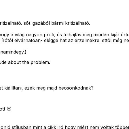
izálható. sõt igazából bármi kritizálható.
ogy a világ nagyon profi, és fejhajtás meg minden kijár ért
 írótól elvárhatóan- eléggé hat az érzelmekre. ettõl még nem
 namindegy.)
tude about the problem.
et kiállítani, ezek meg majd beosonkodnak?
ott 😉
asonló stílusban mint a cikk iró hogy miért nem voltak töb