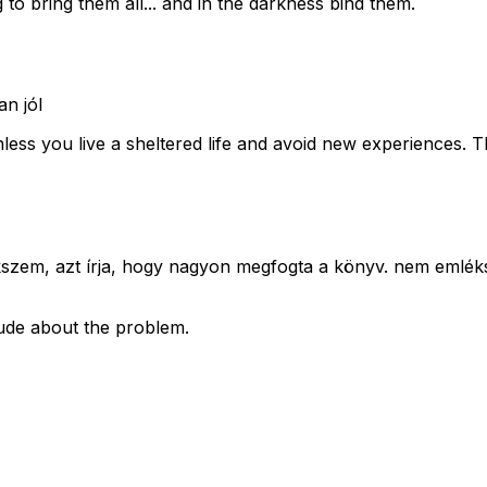
 to bring them all... and in the darkness bind them.
an jól
nless you live a sheltered life and avoid new experiences. Th
lékszem, azt írja, hogy nagyon megfogta a könyv. nem emlék
tude about the problem.