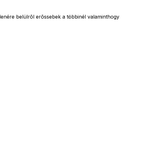
llenére belülrõl erõssebek a többinél valaminthogy