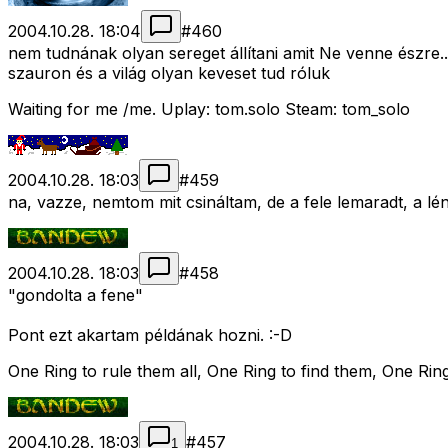
2004.10.28. 18:04
#
460
nem tudnának olyan sereget állítani amit Ne venne észre..
szauron és a világ olyan keveset tud róluk
Waiting for me /me. Uplay: tom.solo Steam: tom_solo
2004.10.28. 18:03
#
459
na, vazze, nemtom mit csináltam, de a fele lemaradt, a lé
2004.10.28. 18:03
#
458
"gondolta a fene"
Pont ezt akartam példának hozni. :-D
One Ring to rule them all, One Ring to find them, One Ring
2004.10.28. 18:03
#
457
1