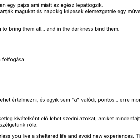
an egy pajzs ami miatt az egész lepattogzik.
artják magukat és napokig képesek elemezgetnie egy mûvet
 to bring them all... and in the darkness bind them.
 felfogása
het értelmezni, és egyik sem "a" valódi, pontos... erre mo
etleg kivételként elõ lehet szedni azokat, amiket mindenfaj
szélgetünk róla.
nless you live a sheltered life and avoid new experiences. Th