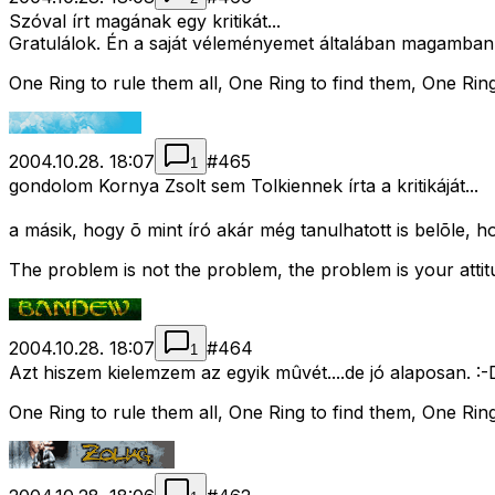
Szóval írt magának egy kritikát...
Gratulálok. Én a saját véleményemet általában magamba
One Ring to rule them all, One Ring to find them, One Ring
2004.10.28. 18:07
#
465
1
gondolom Kornya Zsolt sem Tolkiennek írta a kritikáját...
a másik, hogy õ mint író akár még tanulhatott is belõle, 
The problem is not the problem, the problem is your atti
2004.10.28. 18:07
#
464
1
Azt hiszem kielemzem az egyik mûvét....de jó alaposan. :-
One Ring to rule them all, One Ring to find them, One Ring