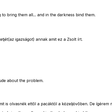
 to bring them all... and in the darkness bind them.
tetjét(az igazságot) annak amit ez a Zsolt írt.
tude about the problem.
it is olvasnék ettõl a pacáktól a közeljövõben. De ígérem 