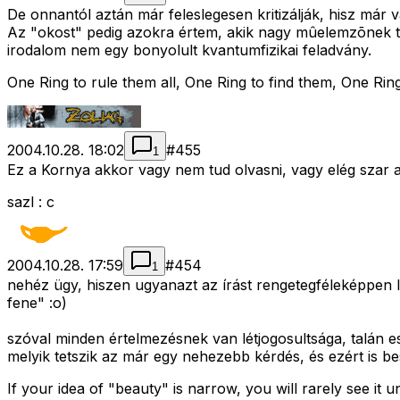
De onnantól aztán már feleslegesen kritizálják, hisz már v
Az "okost" pedig azokra értem, akik nagy mûelemzõnek t
irodalom nem egy bonyolult kvantumfizikai feladvány.
One Ring to rule them all, One Ring to find them, One Ring
2004.10.28. 18:02
#
455
1
Ez a Kornya akkor vagy nem tud olvasni, vagy elég szar a
sazl : c
2004.10.28. 17:59
#
454
1
nehéz ügy, hiszen ugyanazt az írást rengetegféleképpen le
fene" :o)
szóval minden értelmezésnek van létjogosultsága, talán es
melyik tetszik az már egy nehezebb kérdés, és ezért is be
If your idea of "beauty" is narrow, you will rarely see it u