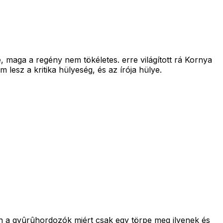
e, maga a regény nem tökéletes. erre világított rá Kornya
 lesz a kritika hülyeség, és az írója hülye.
ben a gyûrûhordozók miért csak egy törpe meg ilyenek és