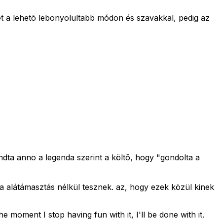
 a lehetõ lebonyolultabb módon és szavakkal, pedig az
ndta anno a legenda szerint a költõ, hogy "gondolta a
ta alátámasztás nélkül tesznek. az, hogy ezek közül kinek
e moment I stop having fun with it, I'll be done with it.