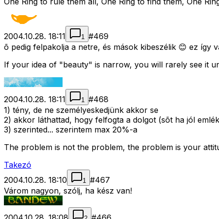
One Ring to rule them all, One Ring to find them, One Ring
2004.10.28. 18:11
#
469
1
õ pedig felpakolja a netre, és mások kibeszélik 😊 ez így v
If your idea of "beauty" is narrow, you will rarely see it u
2004.10.28. 18:11
#
468
1
1) tény, de ne személyeskedjünk akkor se
2) akkor láthattad, hogy felfogta a dolgot (sõt ha jól em
3) szerinted... szerintem max 20%-a
The problem is not the problem, the problem is your atti
Takezó
2004.10.28. 18:10
#
467
1
Várom nagyon, szólj, ha kész van!
2004.10.28. 18:08
#
466
2