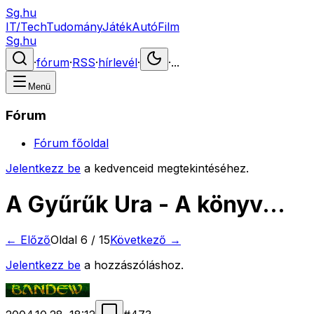
Sg.hu
IT/Tech
Tudomány
Játék
Autó
Film
Sg.hu
·
fórum
·
RSS
·
hírlevél
·
·
...
Menü
Fórum
Fórum főoldal
Jelentkezz be
a kedvenceid megtekintéséhez.
A Gyűrűk Ura - A könyv...
← Előző
Oldal
6
/
15
Következő →
Jelentkezz be
a hozzászóláshoz.