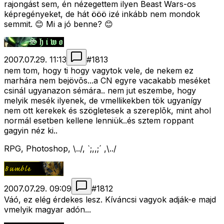
rajongást sem, én nézegettem ilyen Beast Wars-os
képregényeket, de hát ööö izé inkább nem mondok
semmit. 😊 Mi a jó benne? 😊
2007.07.29. 11:13
#
1813
nem tom, hogy ti hogy vagytok vele, de nekem ez
marhára nem bejövõs...a CN egyre vacakabb meséket
csinál ugyanazon sémára.. nem jut eszembe, hogy
melyik mesék ilyenek, de vmellikekben tök ugyanígy
nem ott kerekek és szögletesek a szereplõk, mint ahol
normál esetben kellene lenniük..és sztem roppant
gagyin néz ki..
RPG, Photoshop, \../, `;,,;´ ,\../
2007.07.29. 09:09
#
1812
Váó, ez elég érdekes lesz. Kíváncsi vagyok adják-e majd
vmelyik magyar adón...