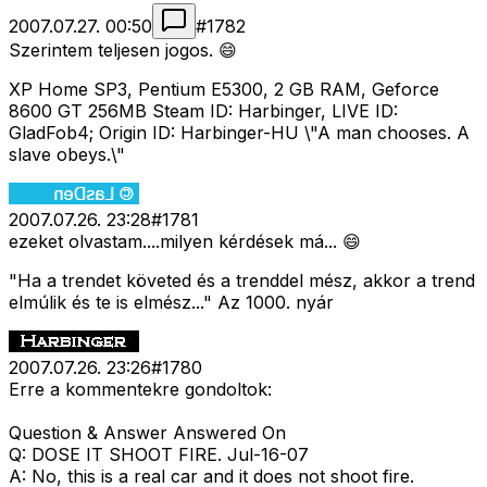
2007.07.27. 00:50
#
1782
Szerintem teljesen jogos. 😄
XP Home SP3, Pentium E5300, 2 GB RAM, Geforce
8600 GT 256MB Steam ID: Harbinger, LIVE ID:
GladFob4; Origin ID: Harbinger-HU \"A man chooses. A
slave obeys.\"
2007.07.26. 23:28
#
1781
ezeket olvastam....milyen kérdések má... 😄
"Ha a trendet követed és a trenddel mész, akkor a trend
elmúlik és te is elmész..." Az 1000. nyár
2007.07.26. 23:26
#
1780
Erre a kommentekre gondoltok:
Question & Answer Answered On
Q: DOSE IT SHOOT FIRE. Jul-16-07
A: No, this is a real car and it does not shoot fire.