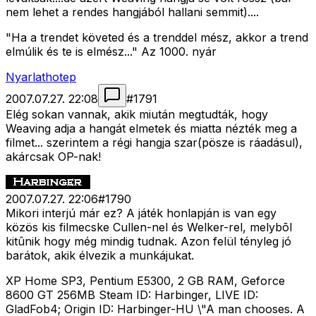
nem lehet a rendes hangjából hallani semmit)....
"Ha a trendet követed és a trenddel mész, akkor a trend
elmúlik és te is elmész..." Az 1000. nyár
Nyarlathotep
2007.07.27. 22:08
#
1791
Elég sokan vannak, akik miután megtudták, hogy
Weaving adja a hangát elmetek és miatta nézték meg a
filmet... szerintem a régi hangja szar(pösze is ráadásul),
akárcsak OP-nak!
2007.07.27. 22:06
#
1790
Mikori interjú már ez? A játék honlapján is van egy
közös kis filmecske Cullen-nel és Welker-rel, melybõl
kitûnik hogy még mindig tudnak. Azon felül tényleg jó
barátok, akik élvezik a munkájukat.
XP Home SP3, Pentium E5300, 2 GB RAM, Geforce
8600 GT 256MB Steam ID: Harbinger, LIVE ID:
GladFob4; Origin ID: Harbinger-HU \"A man chooses. A