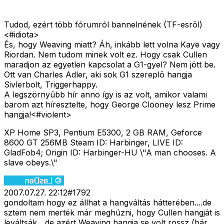
Tudod, ezért több fórumról bannelnének (TF-esrõl)
<#idiota>
És, hogy Weaving miatt? Áh, inkább lett volna Kaye vagy
Riordan. Nem tudom minek volt ez. Hogy csak Cullen
maradjon az egyetlen kapcsolat a G1-gyel? Nem jött be.
Ott van Charles Adler, aki sok G1 szereplõ hangja
Sivlerbolt, Triggerhappy.
A legszörnyûbb hír anno így is az volt, amikor valami
barom azt híresztelte, hogy George Clooney lesz Prime
hangja!<#violent>
XP Home SP3, Pentium E5300, 2 GB RAM, Geforce
8600 GT 256MB Steam ID: Harbinger, LIVE ID:
GladFob4; Origin ID: Harbinger-HU \"A man chooses. A
slave obeys.\"
2007.07.27. 22:12
#
1792
gondoltam hogy ez állhat a hangváltás hátterében....de
sztem nem merték már meghúzni, hogy Cullen hangját is
leváltsák....de azért Weaving hangja se volt rossz (bár