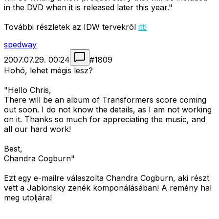
in the DVD when it is released later this year."
További részletek az IDW tervekrõl
itt!
spedway
2007.07.29. 00:24
#
1809
Hohó, lehet mégis lesz?
"Hello Chris,
There will be an album of Transformers score coming
out soon. I do not know the details, as I am not working
on it. Thanks so much for appreciating the music, and
all our hard work!
Best,
Chandra Cogburn"
Ezt egy e-mailre válaszolta Chandra Cogburn, aki részt
vett a Jablonsky zenék komponálásában! A remény hal
meg utoljára!