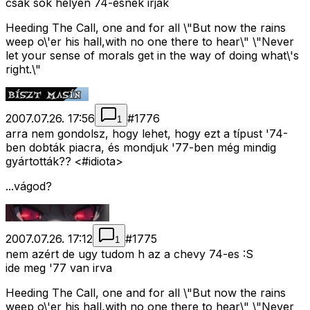
csak sok helyen 74-esnek irják
Heeding The Call, one and for all \"But now the rains
weep o\'er his hall,with no one there to hear\" \"Never
let your sense of morals get in the way of doing what\'s
right.\"
2007.07.26. 17:56
#
1776
1
arra nem gondolsz, hogy lehet, hogy ezt a típust '74-
ben dobták piacra, és mondjuk '77-ben még mindig
gyártották?? <#idiota>
...vágod?
2007.07.26. 17:12
#
1775
1
nem azért de ugy tudom h az a chevy 74-es :S
ide meg '77 van irva
Heeding The Call, one and for all \"But now the rains
weep o\'er his hall,with no one there to hear\" \"Never