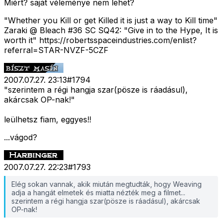
Miért? saját véleménye nem lehet?
"Whether you Kill or get Killed it is just a way to Kill time"
Zaraki @ Bleach #36 SC SQ42: "Give in to the Hype, It is
worth it" https://robertsspaceindustries.com/enlist?
referral=STAR-NVZF-5CZF
2007.07.27. 23:13
#
1794
"szerintem a régi hangja szar(pösze is ráadásul),
akárcsak OP-nak!"
leülhetsz fiam, eggyes!!
...vágod?
2007.07.27. 22:23
#
1793
Elég sokan vannak, akik miután megtudták, hogy Weaving
adja a hangát elmetek és miatta nézték meg a filmet...
szerintem a régi hangja szar(pösze is ráadásul), akárcsak
OP-nak!