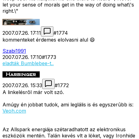
let your sense of morals get in the way of doing what\'s
right.\"
2007.07.26. 17:11
#
1774
kommenteket érdemes elolvasni alul 😄
Szabi1991
2007.07.26. 17:10
#
1773
eladták Bumblebee-t..
2007.07.26. 15:33
#
1772
A linkelésrõl már volt szó.
Amúgy én jobbat tudok, ami leglális is és egyszerûbb is:
Veoh.com
Az Allspark energiája szétaradhatott az elektronikus
eszközök mentén. Talán kevés vlt a löket, vagy Ironhide