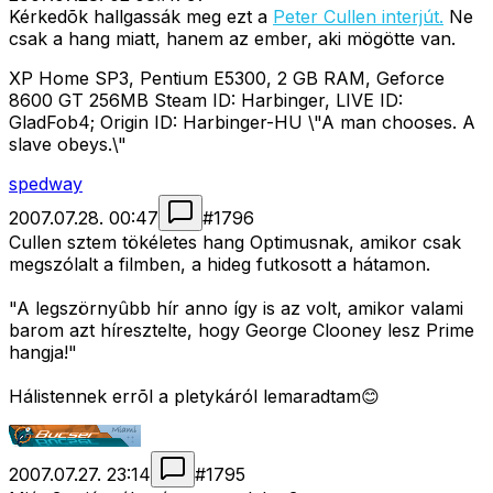
Kérkedõk hallgassák meg ezt a
Peter Cullen interjút.
Ne
csak a hang miatt, hanem az ember, aki mögötte van.
XP Home SP3, Pentium E5300, 2 GB RAM, Geforce
8600 GT 256MB Steam ID: Harbinger, LIVE ID:
GladFob4; Origin ID: Harbinger-HU \"A man chooses. A
slave obeys.\"
spedway
2007.07.28. 00:47
#
1796
Cullen sztem tökéletes hang Optimusnak, amikor csak
megszólalt a filmben, a hideg futkosott a hátamon.
"A legszörnyûbb hír anno így is az volt, amikor valami
barom azt híresztelte, hogy George Clooney lesz Prime
hangja!"
Hálistennek errõl a pletykáról lemaradtam😊
2007.07.27. 23:14
#
1795