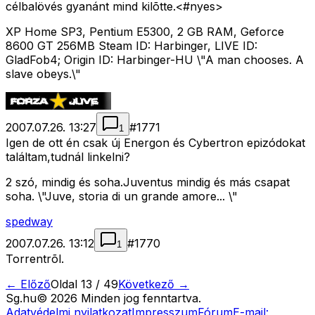
célbalövés gyanánt mind kilõtte.<#nyes>
XP Home SP3, Pentium E5300, 2 GB RAM, Geforce
8600 GT 256MB Steam ID: Harbinger, LIVE ID:
GladFob4; Origin ID: Harbinger-HU \"A man chooses. A
slave obeys.\"
2007.07.26. 13:27
#
1771
1
Igen de ott én csak új Energon és Cybertron epizódokat
találtam,tudnál linkelni?
2 szó, mindig és soha.Juventus mindig és más csapat
soha. \"Juve, storia di un grande amore... \"
spedway
2007.07.26. 13:12
#
1770
1
Torrentrõl.
← Előző
Oldal
13
/
49
Következő →
Sg
.hu
©
2026
Minden jog fenntartva.
Adatvédelmi nyilatkozat
Impresszum
Fórum
E-mail: