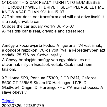
Q: DOES THIS CAR REALY TURN INTO BUMBLEBEE
THE ROBOT? WILL IT DRIVE ITSELF? PLEASE LET ME
KNOW ASAP THANKS! Jul-15-07
A: This car does not transform and will not drive itself. It
is a real, drivable car.
Q: dose the car acualy work? Jul-15-07
A: Yes this car is real, drivable and street legal.
Amúgy a kocsi évjárta ködös. A figuránál '74-est írnak,
a concept rajzokon '76-os volt írva, a képregényben azt
ondták '75-'76-os. Szóval rejtély.
A Chevy honlapján amúgy van egy oldala, és ott
ottvannak milyen kiadások voltak. Csak most nem
találom.
XP Home SP3, Pentium E5300, 2 GB RAM, Geforce
8600 GT 256MB Steam ID: Harbinger, LIVE ID:
GladFob4; Origin ID: Harbinger-HU \"A man chooses. A
slave obeys.\"
Tripod
2007.07.26. 22:18
#
1779