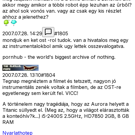
akkor megy amikor a többi robot épp lezuhan az ûrbõl?
az ahol sok vonós van. vagy az csak egy kis részlet
ahhoz a jelenethez?
2007.07.28. 14:29
#
1805
mondjuk en ket ost -rol tudok. van a hivatalos meg egy
az instrumentalokbol amik ugy lettek osszevalogatva.
pornhub - the world's biggest archive of nothing.
2007.07.28. 13:10
#
1804
Tegnap megnéztem a filmet és tetszett, nagyon jó
instrumentális zenék voltak a filmben, de az OST-re
egyetlenegy sem került fel. VICC!
A történelem nagy tragédiája, hogy az Aurora helyett a
Titanic süllyedt el. (Meg az, hogy a világot elárasztották
a konteóhív?k...) i5-2400S 2.5GHz, HD7850 2GB, 8 GB
RAM
Nyarlathotep