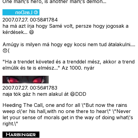
One man\'s hero, is another man\'s demon...
2007.07.27. 00:58
#
1784
ha má azt írja hogy Samé volt, persze hogy jogosak a
kérdések... 😄
Amúgy is milyen má hogy egy kocsi nem tud átalakulni....
😞(
"Ha a trendet követed és a trenddel mész, akkor a trend
elmúlik és te is elmész..." Az 1000. nyár
2007.07.27. 00:56
#
1783
naja tök gáz h nem alakul át 😄DDD
Heeding The Call, one and for all \"But now the rains
weep o\'er his hall,with no one there to hear\" \"Never
let your sense of morals get in the way of doing what\'s
right.\"