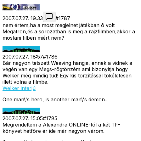
2007.07.27. 19:33
#
1787
nem értem,ha a most megjelnet játékban õ volt
Megatron,és a sorozatban is meg a rajzfilmben,akkor a
mostani filben miért nem?
2007.07.27. 18:57
#
1786
Bár nagyon tetszett Weaving hangja, ennek a vidnek a
végén van egy Megs-rögtönzém ami bizonyítja hogy
Welker még mindíg tud! Egy kis torzítással tökéletesen
illett volna a filmbe.
Welker interjú
One man\'s hero, is another man\'s demon...
2007.07.27. 15:05
#
1785
Megrendeltem a Alexandra ONLINE-tól a két TF-
könyvet hétfõre ér ide már nagyon várom.