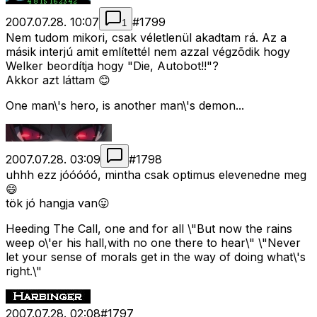
2007.07.28. 10:07
#
1799
1
Nem tudom mikori, csak véletlenül akadtam rá. Az a
másik interjú amit említettél nem azzal végzõdik hogy
Welker beordítja hogy "Die, Autobot!!"?
Akkor azt láttam 😊
One man\'s hero, is another man\'s demon...
2007.07.28. 03:09
#
1798
uhhh ezz jóóóóó, mintha csak optimus elevenedne meg
😄
tök jó hangja van😛
Heeding The Call, one and for all \"But now the rains
weep o\'er his hall,with no one there to hear\" \"Never
let your sense of morals get in the way of doing what\'s
right.\"
2007.07.28. 02:08
#
1797