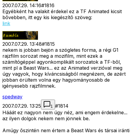
2007.07.29. 14:16
#
1816
Egyébként ha valakit érdekel ez a TF Animated kicsit
bõvebben, itt egy kis kiegészítõ szöveg:
link
2007.07.29. 13:48
#
1815
nekem is jobban bejön a szögletes forma, a régi G1
rajzfilm sorozat meg a mozifilm, mint ezek a
számítógéppel agyonkomplikált sorozatok a TF-bõl,
mint pl a Beast Wars... ez az Animated verzióval meg
úgy vagyok, hogy kíváncsiságból megnézem, de azért
jobban örültem volna egy hagyományosabb de
igényesebb rajzfilmnek.
spedway
2007.07.29. 13:25
#
1814
1
Hááát ez nagyon nem úgy néz, ami engem érdekelne...
az ilyen dolgok nekem nem jönnek be.
Amúgy õszintén nem értem a Beast Wars és társai iránti