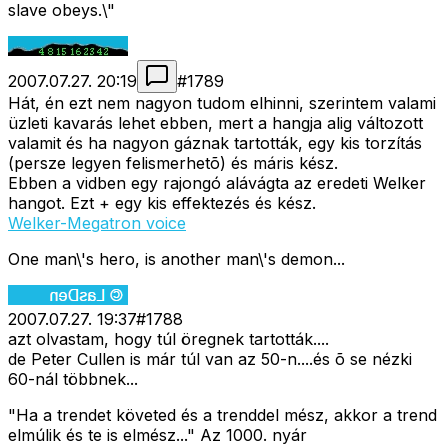
slave obeys.\"
2007.07.27. 20:19
#
1789
Hát, én ezt nem nagyon tudom elhinni, szerintem valami
üzleti kavarás lehet ebben, mert a hangja alig változott
valamit és ha nagyon gáznak tartották, egy kis torzítás
(persze legyen felismerhetõ) és máris kész.
Ebben a vidben egy rajongó alávágta az eredeti Welker
hangot. Ezt + egy kis effektezés és kész.
Welker-Megatron voice
One man\'s hero, is another man\'s demon...
2007.07.27. 19:37
#
1788
azt olvastam, hogy túl öregnek tartották....
de Peter Cullen is már túl van az 50-n....és õ se nézki
60-nál többnek...
"Ha a trendet követed és a trenddel mész, akkor a trend
elmúlik és te is elmész..." Az 1000. nyár