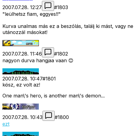
2007.07.28. 12:27
#
1803
"leülhetsz fiam, eggyes!!"
Kurva unalmas más ez a beszólás, találj ki mást, vagy ne
utánozzál másokat!
2007.07.28. 11:46
#
1802
nagyon durva hangjaa vaan 😊
2007.07.28. 10:47
#
1801
kösz, ez volt az!
One man\'s hero, is another man\'s demon...
2007.07.28. 10:43
#
1800
ezt