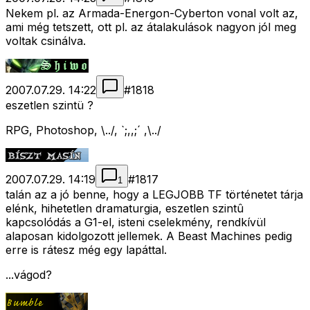
Nekem pl. az Armada-Energon-Cyberton vonal volt az,
ami még tetszett, ott pl. az átalakulások nagyon jól meg
voltak csinálva.
2007.07.29. 14:22
#
1818
eszetlen szintü ?
RPG, Photoshop, \../, `;,,;´ ,\../
2007.07.29. 14:19
#
1817
1
talán az a jó benne, hogy a LEGJOBB TF történetet tárja
elénk, hihetetlen dramaturgia, eszetlen szintû
kapcsolódás a G1-el, isteni cselekmény, rendkívül
alaposan kidolgozott jellemek. A Beast Machines pedig
erre is rátesz még egy lapáttal.
...vágod?