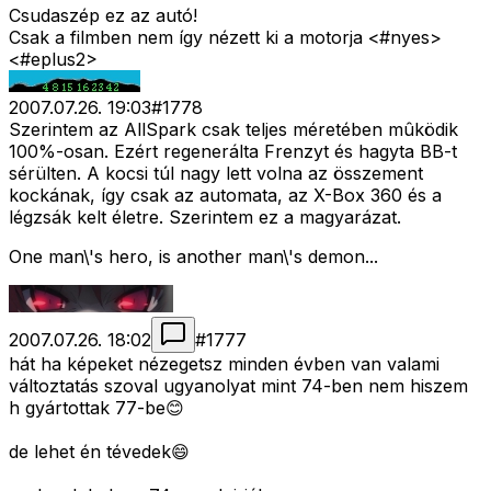
Csudaszép ez az autó!
Csak a filmben nem így nézett ki a motorja <#nyes>
<#eplus2>
2007.07.26. 19:03
#
1778
Szerintem az AllSpark csak teljes méretében mûködik
100%-osan. Ezért regenerálta Frenzyt és hagyta BB-t
sérülten. A kocsi túl nagy lett volna az összement
kockának, így csak az automata, az X-Box 360 és a
légzsák kelt életre. Szerintem ez a magyarázat.
One man\'s hero, is another man\'s demon...
2007.07.26. 18:02
#
1777
hát ha képeket nézegetsz minden évben van valami
változtatás szoval ugyanolyat mint 74-ben nem hiszem
h gyártottak 77-be😊
de lehet én tévedek😄