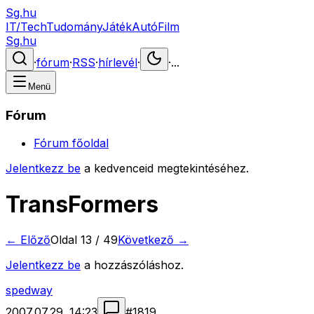
Sg.hu
IT/Tech
Tudomány
Játék
Autó
Film
Sg.hu
·
fórum
·
RSS
·
hírlevél
·
·
...
Menü
Fórum
Fórum főoldal
Jelentkezz be
a kedvenceid megtekintéséhez.
TransFormers
← Előző
Oldal
13
/
49
Következő →
Jelentkezz be
a hozzászóláshoz.
spedway
2007.07.29. 14:23
#
1819