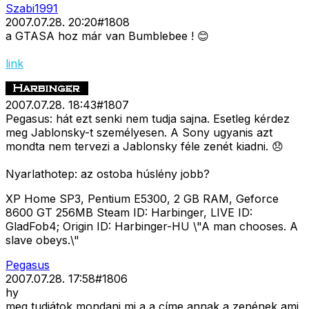
Szabi1991
2007.07.28. 20:20
#
1808
a GTASA hoz már van Bumblebee ! 😊
link
2007.07.28. 18:43
#
1807
Pegasus: hát ezt senki nem tudja sajna. Esetleg kérdez
meg Jablonsky-t személyesen. A Sony ugyanis azt
mondta nem tervezi a Jablonsky féle zenét kiadni. 😞
Nyarlathotep: az ostoba húslény jobb?
XP Home SP3, Pentium E5300, 2 GB RAM, Geforce
8600 GT 256MB Steam ID: Harbinger, LIVE ID:
GladFob4; Origin ID: Harbinger-HU \"A man chooses. A
slave obeys.\"
Pegasus
2007.07.28. 17:58
#
1806
hy
meg tudjátok mondani mi a a címe annak a zenének ami