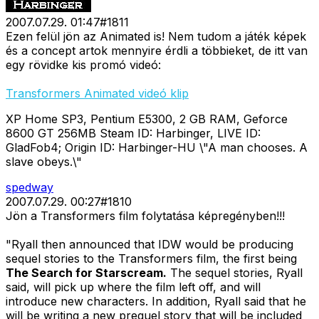
2007.07.29. 01:47
#
1811
Ezen felül jön az Animated is! Nem tudom a játék képek
és a concept artok mennyire érdli a többieket, de itt van
egy rövidke kis promó videó:
Transformers Animated videó klip
XP Home SP3, Pentium E5300, 2 GB RAM, Geforce
8600 GT 256MB Steam ID: Harbinger, LIVE ID:
GladFob4; Origin ID: Harbinger-HU \"A man chooses. A
slave obeys.\"
spedway
2007.07.29. 00:27
#
1810
Jön a Transformers film folytatása képregényben!!!
"Ryall then announced that IDW would be producing
sequel stories to the Transformers film, the first being
The Search for Starscream.
The sequel stories, Ryall
said, will pick up where the film left off, and will
introduce new characters. In addition, Ryall said that he
will be writing a new prequel story that will be included