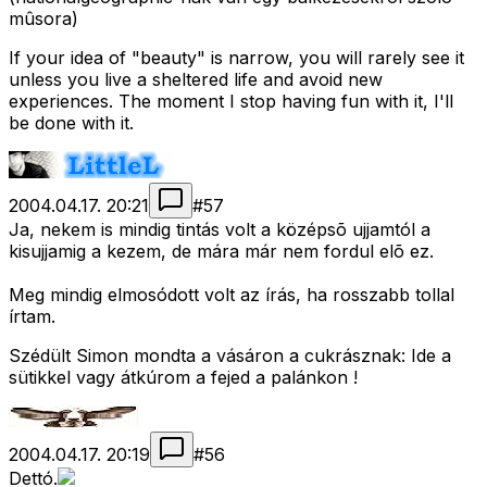
mûsora)
If your idea of "beauty" is narrow, you will rarely see it
unless you live a sheltered life and avoid new
experiences. The moment I stop having fun with it, I'll
be done with it.
2004.04.17. 20:21
#
57
Ja, nekem is mindig tintás volt a középsõ ujjamtól a
kisujjamig a kezem, de mára már nem fordul elõ ez.
Meg mindig elmosódott volt az írás, ha rosszabb tollal
írtam.
Szédült Simon mondta a vásáron a cukrásznak: Ide a
sütikkel vagy átkúrom a fejed a palánkon !
2004.04.17. 20:19
#
56
Dettó.