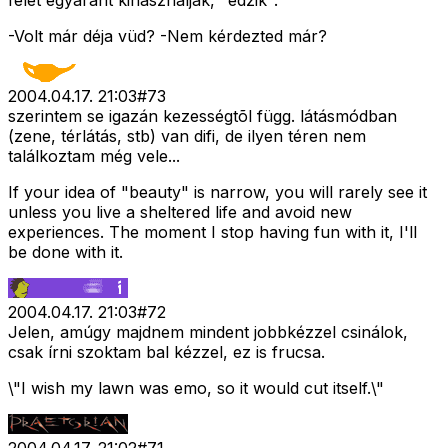
felét egyaránt kihasználják, "edzik".
-Volt már déja vüd? -Nem kérdezted már?
2004.04.17. 21:03
#
73
szerintem se igazán kezességtõl függ. látásmódban
(zene, térlátás, stb) van difi, de ilyen téren nem
találkoztam még vele...
If your idea of "beauty" is narrow, you will rarely see it
unless you live a sheltered life and avoid new
experiences. The moment I stop having fun with it, I'll
be done with it.
2004.04.17. 21:03
#
72
Jelen, amúgy majdnem mindent jobbkézzel csinálok,
csak írni szoktam bal kézzel, ez is frucsa.
\"I wish my lawn was emo, so it would cut itself.\"