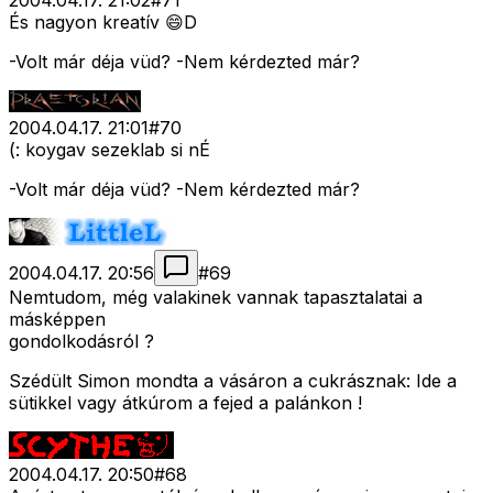
2004.04.17. 21:02
#
71
És nagyon kreatív 😄D
-Volt már déja vüd? -Nem kérdezted már?
2004.04.17. 21:01
#
70
(: koygav sezeklab si nÉ
-Volt már déja vüd? -Nem kérdezted már?
2004.04.17. 20:56
#
69
Nemtudom, még valakinek vannak tapasztalatai a
másképpen
gondolkodásról ?
Szédült Simon mondta a vásáron a cukrásznak: Ide a
sütikkel vagy átkúrom a fejed a palánkon !
2004.04.17. 20:50
#
68