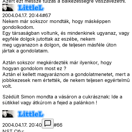
Azért ezt messze túlzás a balkezességre visszavezetni.
2004.04.17. 20:44
#
67
Nekem már sokszor mondták, hogy másképpen
gondolkodom.
Egy társaságban voltunk, és mindenkinek ugyanaz, vagy
egyféle dolgok jutottak az eszébe, nekem
meg ugyanazon a dolgon, de teljesen másféle úton
jártak a gondolataim.
Aztán sokszor megkérdezték már ilyenkor, hogy
hogyan gondolom most ez ?
Aztán el kellett magyaráznom a gondolatmenetet, mert a
jobbkezesek nem értették, de nekem teljesen egyértelmû
volt.
Szédült Simon mondta a vásáron a cukrásznak: Ide a
sütikkel vagy átkúrom a fejed a palánkon !
2004.04.17. 20:40
#
66
NST Cifu: