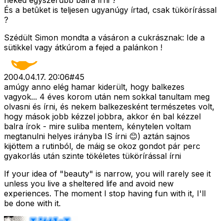
neked egyszerûbb balra írni ?
És a betûket is teljesen ugyanúgy írtad, csak tükörírással
?
Szédült Simon mondta a vásáron a cukrásznak: Ide a
sütikkel vagy átkúrom a fejed a palánkon !
2004.04.17. 20:06
#
45
amúgy anno elég hamar kiderült, hogy balkezes
vagyok... 4 éves korom után nem sokkal tanultam meg
olvasni és írni, és nekem balkezesként természetes volt,
hogy mások jobb kézzel jobbra, akkor én bal kézzel
balra írok - mire suliba mentem, kénytelen voltam
megtanulni helyes irányba IS írni 😊) aztán sajnos
kijöttem a rutinból, de máig se okoz gondot pár perc
gyakorlás után szinte tökéletes tükörírással írni
If your idea of "beauty" is narrow, you will rarely see it
unless you live a sheltered life and avoid new
experiences. The moment I stop having fun with it, I'll
be done with it.