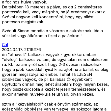
a focihoz hülye vagyok.
De tekében 18 méteres a pálya, és ott 2 centiméteres
pontosság kell, vagy mégjobb, ha jó eredményt akarsz.
Szóval nagyon kell koncentrálni, hogy egy állást
pontosan megjáttszak.
Szédült Simon mondta a vásáron a cukrásznak: Ide a
sütikkel vagy átkúrom a fejed a palánkon !
Cat
2004.04.17. 21:19
#
76
én "átnevelt" balkezes vagyok - gyerekkoromban
"elvileg" balkezes voltam, de egyáltalán nem emlékszem
rá. Kb. ez annyiról szol, hogy 2-3 évesen rádszolnak
hogy a jobb kezeddel nyisd ki az ajtót ne a ballal, és elég
gyorsan megszokja az ember. Tehát TELJESEN
jobbkezes vagyok, de pl. ballábas 😊 egyébként
ugytudom onnan meg lehet állapítani hogy milyen kezes,
hogy összekulcsolja a kezét teljesen természetesen, és
akkor amelyik hüvelykujja felül van, olyan kezes.
sztm a "kézváltásból" csak elõnyõm származik, az
egész világ jobbkézre van tervezve, és sokszor látom a