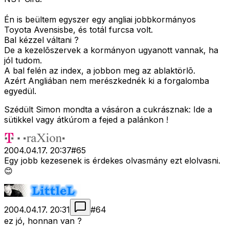
Én is beültem egyszer egy angliai jobbkormányos
Toyota Avensisbe, és totál furcsa volt.
Bal kézzel váltani ?
De a kezelõszervek a kormányon ugyanott vannak, ha
jól tudom.
A bal felén az index, a jobbon meg az ablaktörlõ.
Azért Angliában nem merészkednék ki a forgalomba
egyedül.
Szédült Simon mondta a vásáron a cukrásznak: Ide a
sütikkel vagy átkúrom a fejed a palánkon !
2004.04.17. 20:37
#
65
Egy jobb kezesenek is érdekes olvasmány ezt elolvasni.
😊
2004.04.17. 20:31
#
64
ez jó, honnan van ?