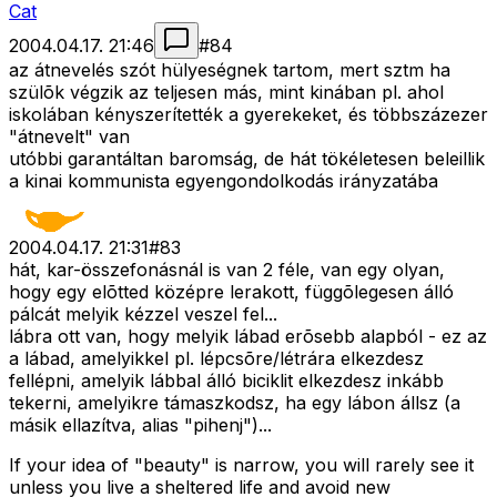
Cat
2004.04.17. 21:46
#
84
az átnevelés szót hülyeségnek tartom, mert sztm ha
szülõk végzik az teljesen más, mint kinában pl. ahol
iskolában kényszerítették a gyerekeket, és többszázezer
"átnevelt" van
utóbbi garantáltan baromság, de hát tökéletesen beleillik
a kinai kommunista egyengondolkodás irányzatába
2004.04.17. 21:31
#
83
hát, kar-összefonásnál is van 2 féle, van egy olyan,
hogy egy elõtted középre lerakott, függõlegesen álló
pálcát melyik kézzel veszel fel...
lábra ott van, hogy melyik lábad erõsebb alapból - ez az
a lábad, amelyikkel pl. lépcsõre/létrára elkezdesz
fellépni, amelyik lábbal álló biciklit elkezdesz inkább
tekerni, amelyikre támaszkodsz, ha egy lábon állsz (a
másik ellazítva, alias "pihenj")...
If your idea of "beauty" is narrow, you will rarely see it
unless you live a sheltered life and avoid new