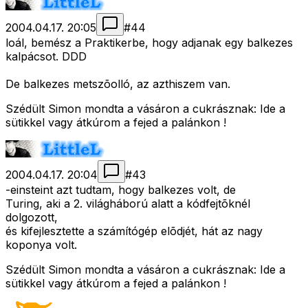
2004.04.17. 20:05
#
44
loál, bemész a Praktikerbe, hogy adjanak egy balkezes
kalpácsot. DDD
De balkezes metszõolló, az azthiszem van.
Szédült Simon mondta a vásáron a cukrásznak: Ide a
sütikkel vagy átkúrom a fejed a palánkon !
2004.04.17. 20:04
#
43
-einsteint azt tudtam, hogy balkezes volt, de
Turing, aki a 2. világháború alatt a kódfejtõknél
dolgozott,
és kifejlesztette a számítógép elõdjét, hát az nagy
koponya volt.
Szédült Simon mondta a vásáron a cukrásznak: Ide a
sütikkel vagy átkúrom a fejed a palánkon !