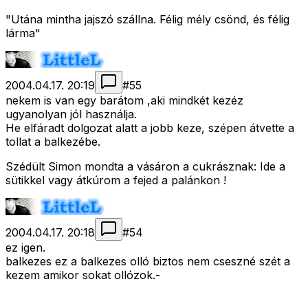
"Utána mintha jajszó szállna. Félig mély csönd, és félig
lárma"
2004.04.17. 20:19
#
55
nekem is van egy barátom ,aki mindkét kezéz
ugyanolyan jól használja.
He elfáradt dolgozat alatt a jobb keze, szépen átvette a
tollat a balkezébe.
Szédült Simon mondta a vásáron a cukrásznak: Ide a
sütikkel vagy átkúrom a fejed a palánkon !
2004.04.17. 20:18
#
54
ez igen.
balkezes ez a balkezes olló biztos nem cseszné szét a
kezem amikor sokat ollózok.-