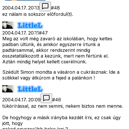
2004.04.17. 20:13
#
48
ez nálam is sokszor elõfordul(t).
2004.04.17. 20:11
#
47
Meg az volt még zavaró az iskolában, hogy kettes
padban ültünk, és amikor egyszerre írtunk a
padtársammal, akkor rendszerint mindig
összetatlálkozott a kezünk, mert nem fértünk el.
Aztán mindig helyet kellett cserélnünk.
Szédült Simon mondta a vásáron a cukrásznak: Ide a
sütikkel vagy átkúrom a fejed a palánkon !
2004.04.17. 20:09
#
46
tükörírással, az nem semmi, nekem biztos nem menne.
De hogyhogy a másik irányba kezdét írni, ez csak úgy
jött, hogy