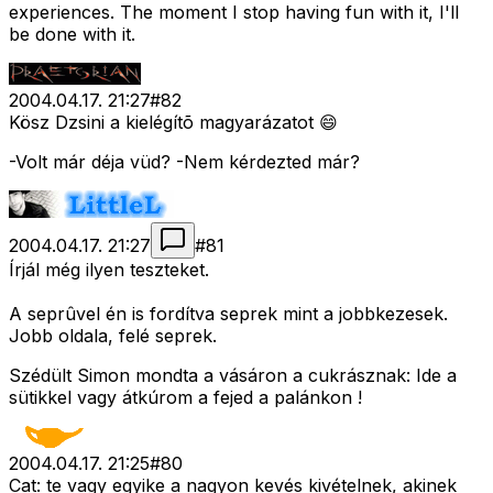
experiences. The moment I stop having fun with it, I'll
be done with it.
2004.04.17. 21:27
#
82
Kösz Dzsini a kielégítõ magyarázatot 😄
-Volt már déja vüd? -Nem kérdezted már?
2004.04.17. 21:27
#
81
Írjál még ilyen teszteket.
A seprûvel én is fordítva seprek mint a jobbkezesek.
Jobb oldala, felé seprek.
Szédült Simon mondta a vásáron a cukrásznak: Ide a
sütikkel vagy átkúrom a fejed a palánkon !
2004.04.17. 21:25
#
80
Cat: te vagy egyike a nagyon kevés kivételnek, akinek