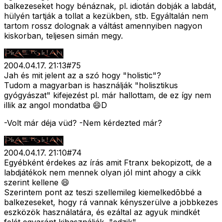
balkezeseket hogy bénáznak, pl. idiotán dobják a labdát,
hülyén tartják a tollat a kezükben, stb. Egyáltalán nem
tartom rossz dolognak a váltást amennyiben nagyon
kiskorban, teljesen simán megy.
2004.04.17. 21:13
#
75
Jah és mit jelent az a szó hogy "holistic"?
Tudom a magyarban is használják "holisztikus
gyógyászat" kifejezést pl. már hallottam, de ez így nem
illik az angol mondatba 😄D
-Volt már déja vüd? -Nem kérdezted már?
2004.04.17. 21:10
#
74
Egyébként érdekes az írás amit Ftranx bekopizott, de a
labdjátékok nem mennek olyan jól mint ahogy a cikk
szerint kellene 😄
Szerintem pont az teszi szellemileg kiemelkedõbbé a
balkezeseket, hogy rá vannak kényszerülve a jobbkezes
eszközök használatára, és ezáltal az agyuk mindkét