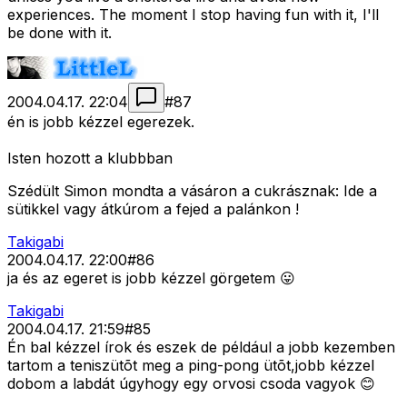
experiences. The moment I stop having fun with it, I'll
be done with it.
2004.04.17. 22:04
#
87
én is jobb kézzel egerezek.
Isten hozott a klubbban
Szédült Simon mondta a vásáron a cukrásznak: Ide a
sütikkel vagy átkúrom a fejed a palánkon !
Takigabi
2004.04.17. 22:00
#
86
ja és az egeret is jobb kézzel görgetem 😛
Takigabi
2004.04.17. 21:59
#
85
Én bal kézzel írok és eszek de például a jobb kezemben
tartom a teniszütõt meg a ping-pong ütõt,jobb kézzel
dobom a labdát úgyhogy egy orvosi csoda vagyok 😊