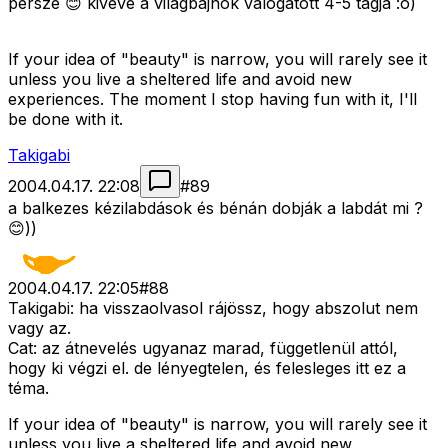
persze 😊 kivéve a világbajnok válogatott 4-5 tagja :o)
If your idea of "beauty" is narrow, you will rarely see it
unless you live a sheltered life and avoid new
experiences. The moment I stop having fun with it, I'll
be done with it.
Takigabi
2004.04.17. 22:08
#
89
a balkezes kézilabdások és bénán dobják a labdát mi ?
😊))
2004.04.17. 22:05
#
88
Takigabi: ha visszaolvasol rájössz, hogy abszolut nem
vagy az.
Cat: az átnevelés ugyanaz marad, függetlenül attól,
hogy ki végzi el. de lényegtelen, és felesleges itt ez a
téma.
If your idea of "beauty" is narrow, you will rarely see it
unless you live a sheltered life and avoid new