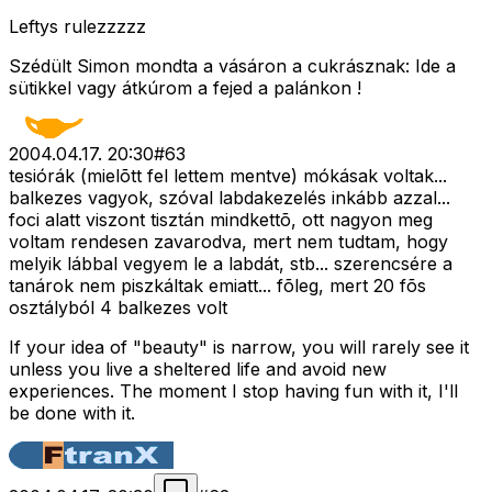
Leftys rulezzzzz
Szédült Simon mondta a vásáron a cukrásznak: Ide a
sütikkel vagy átkúrom a fejed a palánkon !
2004.04.17. 20:30
#
63
tesiórák (mielõtt fel lettem mentve) mókásak voltak...
balkezes vagyok, szóval labdakezelés inkább azzal...
foci alatt viszont tisztán mindkettõ, ott nagyon meg
voltam rendesen zavarodva, mert nem tudtam, hogy
melyik lábbal vegyem le a labdát, stb... szerencsére a
tanárok nem piszkáltak emiatt... fõleg, mert 20 fõs
osztályból 4 balkezes volt
If your idea of "beauty" is narrow, you will rarely see it
unless you live a sheltered life and avoid new
experiences. The moment I stop having fun with it, I'll
be done with it.