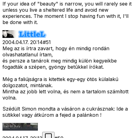
If your idea of "beauty" is narrow, you will rarely see it
unless you live a sheltered life and avoid new
experiences. The moment I stop having fun with it, I'll
be done with it.
2004.04.17. 20:14
#
51
Meg az is írtra zavart, hogy én mindig rondán
olvashatatlanul írtam,
és persze a tanárok meg mindig külön kegyeikbe
fogadták a szépen, gyöngy betûkkel írókat.
Még a faliújságra is kitettek egy-egy ötös külalakú
dolgozatot, mintának.
Mintha az jobb lett volna, és nem a tartalom számított
volna.
Szédült Simon mondta a vásáron a cukrásznak: Ide a
sütikkel vagy átkúrom a fejed a palánkon !