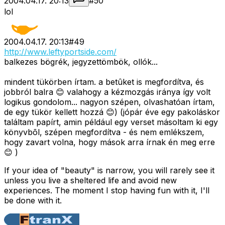
2004.04.17. 20:13
#
50
lol
2004.04.17. 20:13
#
49
http://www.leftyportside.com/
balkezes bögrék, jegyzettömbök, ollók...
mindent tükörben írtam. a betûket is megfordítva, és
jobbról balra 😊 valahogy a kézmozgás iránya így volt
logikus gondolom... nagyon szépen, olvashatóan írtam,
de egy tükör kellett hozzá 😊) (jópár éve egy pakoláskor
találtam papírt, amin például egy verset másoltam ki egy
könyvbõl, szépen megfordítva - és nem emlékszem,
hogy zavart volna, hogy mások arra írnak én meg erre
😊 )
If your idea of "beauty" is narrow, you will rarely see it
unless you live a sheltered life and avoid new
experiences. The moment I stop having fun with it, I'll
be done with it.