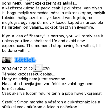
gond nélkül ment ezekszerint az átállás...
a kézösszekulcsolás pedig csak 1 pici része, van olyan
is, hogy melyik szemeddel nézel a mikroszkópba, melyik
füleddel hallgatózol, melyik kezed van feljebb, ha
megfogsz egy seprût, melyik kezed kapod az arcod elé
ha hirtelen jön valami... soksok teszt van ilyesmire.
If your idea of "beauty" is narrow, you will rarely see it
unless you live a sheltered life and avoid new
experiences. The moment I stop having fun with it, I'll
be done with it.
2004.04.17. 21:22
#
79
Tényleg kézösszekulcsolás...
Hogy ez eddig nem jutott eszembe.
Ha a jobb hüvejkujjam van felül, az valahogy nem
természetes.
Csak akarva tudom felülre tenni a jobb hüvelykujjamat.
Szédült Simon mondta a vásáron a cukrásznak: Ide a
sütikkel vagy átkúrom a fejed a palánkon !