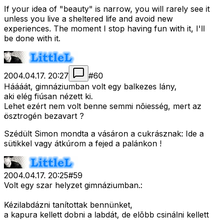
If your idea of "beauty" is narrow, you will rarely see it
unless you live a sheltered life and avoid new
experiences. The moment I stop having fun with it, I'll
be done with it.
2004.04.17. 20:27
#
60
Háááát, gimnáziumban volt egy balkezes lány,
aki elég fiúsan nézett ki.
Lehet ezért nem volt benne semmi nõiesség, mert az
ösztrogén bezavart ?
Szédült Simon mondta a vásáron a cukrásznak: Ide a
sütikkel vagy átkúrom a fejed a palánkon !
2004.04.17. 20:25
#
59
Volt egy szar helyzet gimnáziumban.:
Kézilabdázni tanítottak bennünket,
a kapura kellett dobni a labdát, de elõbb csinálni kellett