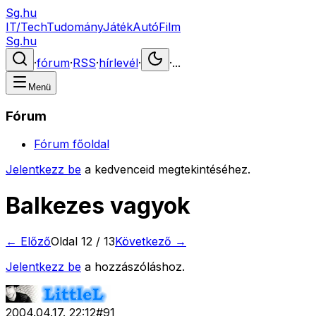
Sg.hu
IT/Tech
Tudomány
Játék
Autó
Film
Sg.hu
·
fórum
·
RSS
·
hírlevél
·
·
...
Menü
Fórum
Fórum főoldal
Jelentkezz be
a kedvenceid megtekintéséhez.
Balkezes vagyok
← Előző
Oldal
12
/
13
Következő →
Jelentkezz be
a hozzászóláshoz.
2004.04.17. 22:12
#
91