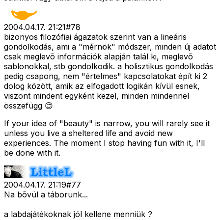
2004.04.17. 21:21
#
78
bizonyos filozófiai ágazatok szerint van a lineáris
gondolkodás, ami a "mérnök" módszer, minden új adatot
csak meglevõ információk alapján talál ki, meglevõ
sablonokkal, stb gondolkodik. a holisztikus gondolkodás
pedig csapong, nem "értelmes" kapcsolatokat épít ki 2
dolog között, amik az elfogadott logikán kívül esnek,
viszont mindent egyként kezel, minden mindennel
összefügg 😊
If your idea of "beauty" is narrow, you will rarely see it
unless you live a sheltered life and avoid new
experiences. The moment I stop having fun with it, I'll
be done with it.
2004.04.17. 21:19
#
77
Na bõvül a táborunk...
a labdajátékoknak jól kellene menniük ?