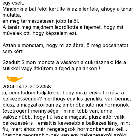
egy cselt.
Mindenki a bal felõl kerülte ki az ellenfele, ahogy a tanár
mutatta,
én meg természetesen jobb felõl.
A tanár meg mejdnem leordította a fejemet, hogy mit
mûvelek ott, hogy képzelem ezt.
Aztán elmondtam, hogy mi az ábra, õ meg bocsánatot
sem kért.
Szédült Simon mondta a vásáron a cukrásznak: Ide a
sütikkel vagy átkúrom a fejed a palánkon !
2004.04.17. 20:22
#
58
ja, nem tudom tudjátok-e, hogy mi az egyik forrása a
balkezességnek? merthogy egy kis genetika van benne,
plusz a magzatkorban az embrióba jutó nõi hormonok
(ösztrogén) mennyisége - minél több van, annál
valószínûbb, hogy fiú lesz a magzat, plusz ettõl válik
balkezessé is - emiatt is kevesebb a balkezes lány, mint
fiú, mert ahoz már rengetegsok hormonbehatás kell...
(nationalgeographic-nak van egy balkezesekrõl szóló