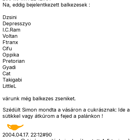
Na, eddig bejelentkezett balkezesek :
Dzsini
Depresszyo
I.C.Ram
Voltan
Ftranx
Cifu
Oppika
Pretorian
Gyadi
Cat
Takigabi
LittleL
várunk még balkezes zseniket.
Szédült Simon mondta a vásáron a cukrásznak: Ide a
sütikkel vagy átkúrom a fejed a palánkon !
2004.04.17. 22:12
#
90