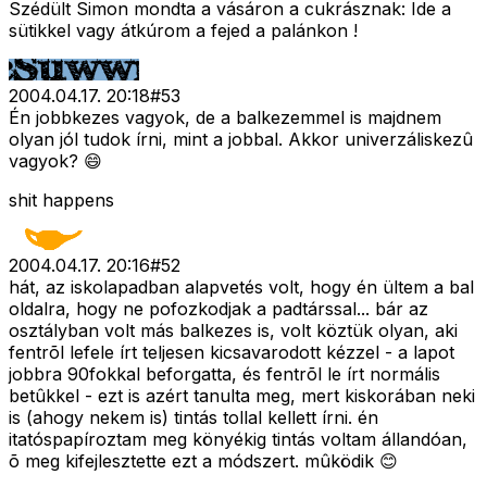
Szédült Simon mondta a vásáron a cukrásznak: Ide a
sütikkel vagy átkúrom a fejed a palánkon !
2004.04.17. 20:18
#
53
Én jobbkezes vagyok, de a balkezemmel is majdnem
olyan jól tudok írni, mint a jobbal. Akkor univerzáliskezû
vagyok? 😄
shit happens
2004.04.17. 20:16
#
52
hát, az iskolapadban alapvetés volt, hogy én ültem a bal
oldalra, hogy ne pofozkodjak a padtárssal... bár az
osztályban volt más balkezes is, volt köztük olyan, aki
fentrõl lefele írt teljesen kicsavarodott kézzel - a lapot
jobbra 90fokkal beforgatta, és fentrõl le írt normális
betûkkel - ezt is azért tanulta meg, mert kiskorában neki
is (ahogy nekem is) tintás tollal kellett írni. én
itatóspapíroztam meg könyékig tintás voltam állandóan,
õ meg kifejlesztette ezt a módszert. mûködik 😊