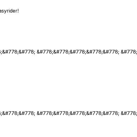
asyrider!
8;&#778;&#778; &#778;&#778;&#778;&#778;&#778; &#778
8;&#778;&#778; &#778;&#778;&#778;&#778;&#778; &#778