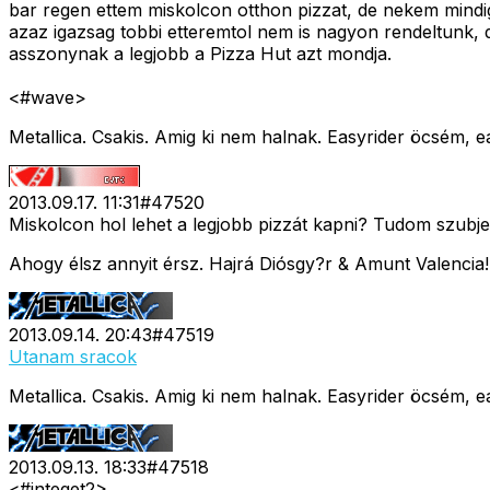
bar regen ettem miskolcon otthon pizzat, de nekem mindig
azaz igazsag tobbi etteremtol nem is nagyon rendeltunk, 
asszonynak a legjobb a Pizza Hut azt mondja.
<#wave>
Metallica. Csakis. Amig ki nem halnak. Easyrider öcsém, e
2013.09.17. 11:31
#
47520
Miskolcon hol lehet a legjobb pizzát kapni? Tudom szubjek
Ahogy élsz annyit érsz. Hajrá Diósgy?r & Amunt Valencia!
2013.09.14. 20:43
#
47519
Utanam sracok
Metallica. Csakis. Amig ki nem halnak. Easyrider öcsém, e
2013.09.13. 18:33
#
47518
<#integet2>