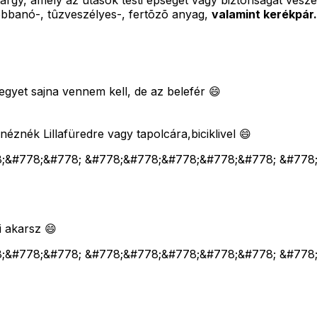
árgy, amely az utasok testi épségét vagy biztonságát veszé
obbanó-, tûzveszélyes-, fertõzõ anyag,
valamint kerékpár.
gyet sajna vennem kell, de az belefér 😄
éznék Lillafüredre vagy tapolcára,biciklivel 😄
8;&#778;&#778; &#778;&#778;&#778;&#778;&#778; &#778
i akarsz 😄
8;&#778;&#778; &#778;&#778;&#778;&#778;&#778; &#778