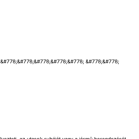
;&#778;&#778;&#778;&#778;&#778; &#778;&#778;