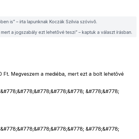
ben is” – írta lapunknak Koczák Szilvia szóvivõ.
 mert a jogszabály ezt lehetõvé teszi” – kaptuk a választ írásban.
0 Ft. Megveszem a mediéba, mert ezt a bolt lehetõvé
;&#778;&#778;&#778;&#778;&#778; &#778;&#778;
;&#778;&#778;&#778;&#778;&#778; &#778;&#778;