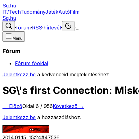
Sg.hu
IT/Tech
Tudomány
Játék
Autó
Film
Sg.hu
·
fórum
·
RSS
·
hírlevél
·
·
...
Menü
Fórum
Fórum főoldal
Jelentkezz be
a kedvenceid megtekintéséhez.
SG\'s first Connection: Misk
← Előző
Oldal
6
/
956
Következő →
Jelentkezz be
a hozzászóláshoz.
2014.01.15. 15:24
#
47536