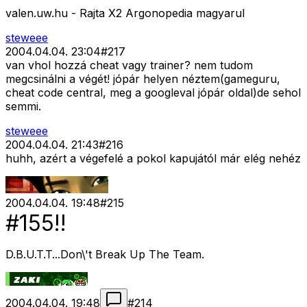
valen.uw.hu - Rajta X2 Argonopedia magyarul
steweee
2004.04.04. 23:04
#
217
van vhol hozzá cheat vagy trainer? nem tudom
megcsinálni a végét! jópár helyen néztem(gameguru,
cheat code central, meg a googleval jópár oldal)de sehol
semmi.
steweee
2004.04.04. 21:43
#
216
huhh, azért a végefelé a pokol kapujától már elég nehéz
2004.04.04. 19:48
#
215
#155!!
D.B.U.T.T...Don\'t Break Up The Team.
2004.04.04. 19:48
#
214