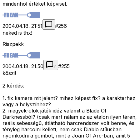
mindenhol értéket képvisel.
2004.04.18. 21:51
#
256
neked is thx!
Riszpekk
2004.04.18. 21:50
#
255
2
köszi!
2 kérdés:
1. fix kamera mit jelent? mihez képest fix? a karakterhez
vagy a helyszínhez?
2. megyek-ölök játék idéz valamit a Blade Of
Darknessbõl? (csak mert nálam az az etalon ilyen téren,
reális sebességû, átlátható harcrendszer volt benne, és
tényleg harcolni kellett, nem csak Diablo stílusban
nyomkodni a gombot, mint a Joan Of Arc-ban, amit 5