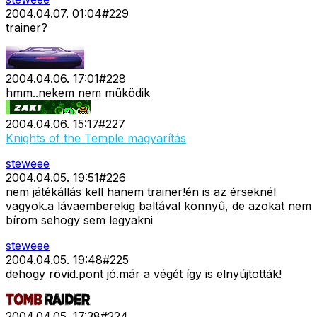
2004.04.07. 01:04
#
229
trainer?
2004.04.06. 17:01
#
228
hmm..nekem nem mûködik
2004.04.06. 15:17
#
227
Knights of the Temple magyarítás
steweee
2004.04.05. 19:51
#
226
nem játékállás kell hanem trainer!én is az érseknél
vagyok.a lávaemberekig baltával könnyû, de azokat nem
bírom sehogy sem legyakni
steweee
2004.04.05. 19:48
#
225
dehogy rövid.pont jó.már a végét így is elnyújtották!
2004.04.05. 17:38
#
224