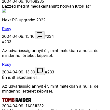
2004.04.09. 16:16
#
235
Bazzeg megint megakadtam!Itt hogyan jutok át?
Next PC upgrade: 2022
Rusy
2004.04.09. 15:16
#
234
#203
Az udvariasság annyit ér, mint matekban a nulla, de
mindenhol értéket képvisel.
Rusy
2004.04.09. 13:30
#
233
Én is itt akadtam el...
Az udvariasság annyit ér, mint matekban a nulla, de
mindenhol értéket képvisel.
2004.04.09. 11:03
#
232