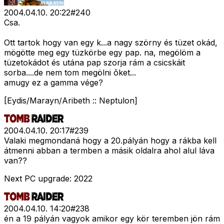
2004.04.10. 20:22
#
240
Csa.
Ott tartok hogy van egy k...a nagy szörny és tüzet okád,
mögötte meg egy tüzkörbe egy pap. na, megölöm a
tüzetokádot és utána pap szorja rám a csicskáit
sorba....de nem tom megölni õket...
amugy ez a gamma vége?
[Eydis/Marayn/Aribeth :: Neptulon]
2004.04.10. 20:17
#
239
Valaki megmondaná hogy a 20.pályán hogy a rákba kell
átmenni abban a termben a másik oldalra ahol alul láva
van??
Next PC upgrade: 2022
2004.04.10. 14:20
#
238
én a 19 pályán vagyok amikor egy kör teremben jön rám