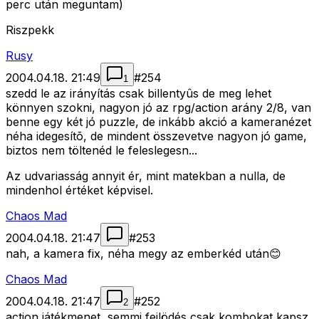
perc után meguntam)
Riszpekk
Rusy
2004.04.18. 21:49
#
254
1
szedd le az irányítás csak billentyûs de meg lehet
könnyen szokni, nagyon jó az rpg/action arány 2/8, van
benne egy két jó puzzle, de inkább akció a kameranézet
néha idegesítõ, de mindent összevetve nagyon jó game,
biztos nem töltenéd le feleslegesn...
Az udvariasság annyit ér, mint matekban a nulla, de
mindenhol értéket képvisel.
Chaos Mad
2004.04.18. 21:47
#
253
nah, a kamera fix, néha megy az emberkéd után😊
Chaos Mad
2004.04.18. 21:47
#
252
2
action játékmenet, semmi fejlödés,csak kombokat kapsz