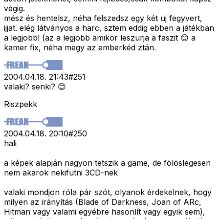
végig.
mész és hentelsz, néha felszedsz egy két uj fegyvert,
ijjat. elég látványos a harc, sztem eddig ebben a játékban
a legjobb! (az a legjobb amikor leszurja a faszit 😊 a
kamer fix, néha megy az emberkéd ztán.
2004.04.18. 21:43
#
251
valaki? senki? 😊
Riszpekk
2004.04.18. 20:10
#
250
hali
a képek alapján nagyon tetszik a game, de fölöslegesen
nem akarok nekifutni 3CD-nek
valaki mondjon róla pár szót, olyanok érdekelnek, hogy
milyen az irányítás (Blade of Darkness, Joan of ARc,
Hitman vagy valami egyébre hasonlít vagy egyik sem),