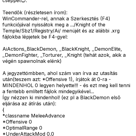
cseppet😊.
Teendõk (részletesen írom):
WinCommander-rel, annak a Szerkesztés (F4)
funkciójával nyissátok meg a .../Knight of the
Temple/Sbz1/Registry/Ai/ menüjét és az alábbi .xrg
fájlokba lépjetek be F4-gyel:
AiActions_BlackDemon, _BlackKnight, _DemonElite,
_DemonFighter, _Torturer, _Knight (tehát azok, akik a
végén spawnolnak elénk)
A jegyzettömbben, ahol szám van írva az utasítás
után(teszem azt: *Offensive 1), írjátok át 0-ra -
MINDENHOL 0 legyen helyette!!! - és ezt meg kell tenni
a fentebb említett fájlok mindegyikével...
Így nézzen ki mindenhol! (ez pl a BlackDemon elsõ
eljárása az átírás után):
{
*classname MeleeAdvance
*Offensive 0
*OptimalRange 0
*UnderAttackMod 0.0