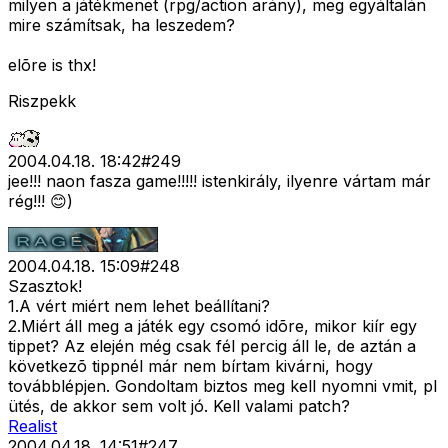
milyen a játékmenet (rpg/action arány), meg egyáltalán
mire számítsak, ha leszedem?
elõre is thx!
Riszpekk
2004.04.18. 18:42
#
249
jee!!! naon fasza game!!!!! istenkirály, ilyenre vártam már
rég!!! 😊)
2004.04.18. 15:09
#
248
Szasztok!
1.A vért miért nem lehet beállítani?
2.Miért áll meg a játék egy csomó idõre, mikor kiír egy
tippet? Az elején még csak fél percig áll le, de aztán a
következõ tippnél már nem bírtam kivárni, hogy
továbblépjen. Gondoltam biztos meg kell nyomni vmit, pl
ütés, de akkor sem volt jó. Kell valami patch?
Realist
2004.04.18. 14:51
#
247