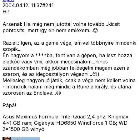
2004.04.12. 11:37
#
241
Hi!
Arsenal: Ha még nem jutottál volna tovább...kicsit
pontosíts, mert így én nem emléxem...😊
Raziel.: Igen, az a game vége, amivel többnyire mindenki
szopik...
Én hagyom a ****ba, fent van a gépen, ha lesz hozzá
életkód vagy vmi, akkor megcsinálom...nincs
szándékomban még jobban felidegelni magam ezen a
szaron, és az idegosztályon végezni...😊)
Mellesleg nagyon jó játék, csak a vége nem kellett volna
- mondjuk nálam még mindig a Rune a király, és utána
szorosan az Enclave...😊
Pápá!
Asus Maximus Formula; Intel Quad 2,4 ghz; Kingmax
4x1 GB ram; Gigabyte HD6850 WindForce 1 GB; WD
2x1500 GB winyó