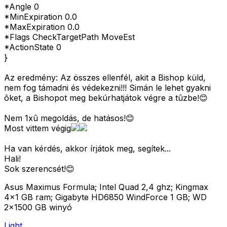
*Angle 0
*MinExpiration 0.0
*MaxExpiration 0.0
*Flags CheckTargetPath MoveEst
*ActionState 0
}
Az eredmény: Az összes ellenfél, akit a Bishop küld,
nem fog támadni és védekezni!!! Simán le lehet gyakni
õket, a Bishopot meg bekúrhatjátok végre a tûzbe!😊
Nem 1xû megoldás, de hatásos!😊
Most vittem végig
Ha van kérdés, akkor írjátok meg, segítek...
Hali!
Sok szerencsét!😊
Asus Maximus Formula; Intel Quad 2,4 ghz; Kingmax
4x1 GB ram; Gigabyte HD6850 WindForce 1 GB; WD
2x1500 GB winyó
Light