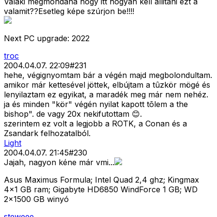
Valaki megmondaná hogy itt hogyan kell állitani ezt a
valamit??Esetleg képe szúrjon be!!!!
Next PC upgrade: 2022
troc
2004.04.07. 22:09
#
231
hehe, végignyomtam bár a végén majd megbolondultam.
amikor már kettesével jöttek, elbújtam a tûzkör mögé és
lenyilaztam ez egyikat, a maradék meg már nem nehéz.
ja és minden "kör" végén nyilat kapott tõlem a the
bishop". de vagy 20x nekifutottam 😊.
szerintem ez volt a legjobb a ROTK, a Conan és a
Zsandark felhozatalból.
Light
2004.04.07. 21:45
#
230
Jajah, nagyon kéne már vmi...
Asus Maximus Formula; Intel Quad 2,4 ghz; Kingmax
4x1 GB ram; Gigabyte HD6850 WindForce 1 GB; WD
2x1500 GB winyó
steweee