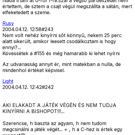
hiába írtam át 0-ról 1-re.szal a végsõ párbeszédet nem
értettem, de sztem a csajt végül megszállta a sátán, mert
elfeketedett a szeme.
Rusy
2004.04.12. 12:58
#
243
Nem volt nehéz kinyírni sõt könnyû, nekem 25 perc
alatt sikerült, amikor leesett csodálkoztam is hogy
ennyi?...
Kövessétek a #155 és még hamarabb ki lehet nyírni
Az udvariasság annyit ér, mint matekban a nulla, de
mindenhol értéket képvisel.
Light
2004.04.12. 12:42
#
242
AKI ELAKADT A JÁTÉK VÉGÉN ÉS NEM TUDJA
KINYÍRNI A BISHOPOT!!!...
Szerencse, h baszta az agyam, h nem tudom
megcsinálni a játék végét... + , h a C-hez is értek egy