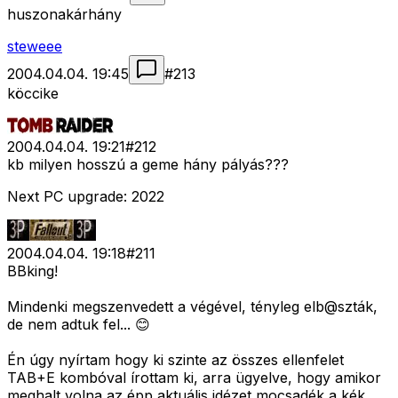
huszonakárhány
steweee
2004.04.04. 19:45
#
213
köccike
2004.04.04. 19:21
#
212
kb milyen hosszú a geme hány pályás???
Next PC upgrade: 2022
2004.04.04. 19:18
#
211
BBking!
Mindenki megszenvedett a végével, tényleg elb@szták,
de nem adtuk fel... 😊
Én úgy nyírtam hogy ki szinte az összes ellenfelet
TAB+E kombóval írottam ki, arra ügyelve, hogy amikor
meghalt volna az épp aktuális idézet mocsadék a kék