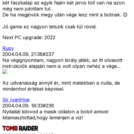
két faszkalap az egyik fején két piros toll van na azon
még nem jutottam tul.
De ha megjövök megy után vége lesz mint a botnak. 😊
Jó game ez nagyon tetszik csak túl rövid.
Next PC upgrade: 2022
Rusy
2004.04.09. 21:38
#
237
Na végignyomtam, nagyon király játék, az itt olvasott
instrukciók alapján nem is volt olyan nehéz a vége...
Az udvariasság annyit ér, mint matekban a nulla, de
mindenhol értéket képvisel.
Sir IvanHoe
2004.04.09. 18:33
#
236
Nyiladal kilovod a masik oldalon a botot amivel
kitamasztottad,hogy lemenjen a viz!