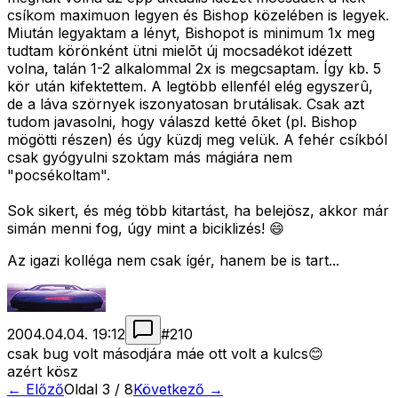
csíkom maximuon legyen és Bishop közelében is legyek.
Miután legyaktam a lényt, Bishopot is minimum 1x meg
tudtam körönként ütni mielõt új mocsadékot idézett
volna, talán 1-2 alkalommal 2x is megcsaptam. Így kb. 5
kör után kifektettem. A legtöbb ellenfél elég egyszerû,
de a láva szörnyek iszonyatosan brutálisak. Csak azt
tudom javasolni, hogy válaszd ketté õket (pl. Bishop
mögötti részen) és úgy küzdj meg velük. A fehér csíkból
csak gyógyulni szoktam más mágiára nem
"pocsékoltam".
Sok sikert, és még több kitartást, ha belejösz, akkor már
simán menni fog, úgy mint a biciklizés! 😄
Az igazi kolléga nem csak ígér, hanem be is tart...
2004.04.04. 19:12
#
210
csak bug volt másodjára máe ott volt a kulcs😊
azért kösz
← Előző
Oldal
3
/
8
Következő →