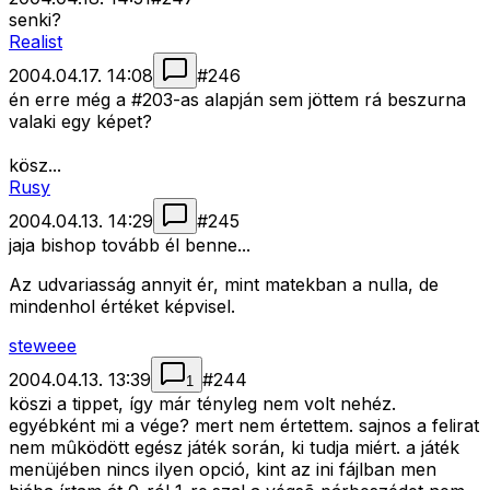
senki?
Realist
2004.04.17. 14:08
#
246
én erre még a #203-as alapján sem jöttem rá beszurna
valaki egy képet?
kösz...
Rusy
2004.04.13. 14:29
#
245
jaja bishop tovább él benne...
Az udvariasság annyit ér, mint matekban a nulla, de
mindenhol értéket képvisel.
steweee
2004.04.13. 13:39
#
244
1
köszi a tippet, így már tényleg nem volt nehéz.
egyébként mi a vége? mert nem értettem. sajnos a felirat
nem mûködött egész játék során, ki tudja miért. a játék
menüjében nincs ilyen opció, kint az ini fájlban men