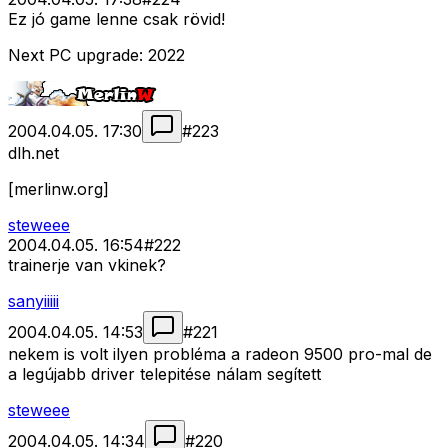
Ez jó game lenne csak rövid!
Next PC upgrade: 2022
2004.04.05. 17:30
#
223
dlh.net
[merlinw.org]
steweee
2004.04.05. 16:54
#
222
trainerje van vkinek?
sanyiiiii
2004.04.05. 14:53
#
221
nekem is volt ilyen probléma a radeon 9500 pro-mal de
a legújabb driver telepitése nálam segített
steweee
2004.04.05. 14:34
#
220