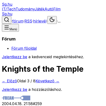
Sg.hu
IT/Tech
Tudomány
Játék
Autó
Film
Sg.hu
·
fórum
·
RSS
·
hírlevél
·
·
...
Menü
Fórum
Fórum főoldal
Jelentkezz be
a kedvenceid megtekintéséhez.
Knights of the Temple
← Előző
Oldal
3
/
8
Következő →
Jelentkezz be
a hozzászóláshoz.
2004.04.18. 21:58
#
259