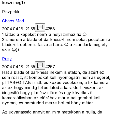
köszi még1x!
Riszpekk
Chaos Mad
2004.04.18. 21:55
#
258
1 láttad a képeket nem? a helyszinhez fix 😊
2 ismerem a blade of darkness-t. nem sokat jáccottam a
blade-el, ebben is fasza a harc. 😊 a zsándárk meg ety
szar 😊))
Rusy
2004.04.18. 21:55
#
257
Hát a blade of darkness nekem is etalon, de azért ez
sem rossz, itt kombókat kell nyomogatni nem az egeret,
pl TAB+Q TAB+r stb és közbe védekezni, a fix kamera
az az hogy mindig telibe látod a karaktert, viszont az
idegesítõ hogy pl mész elõre és egy következõ
kameraállásban az elõréhez már a bal gombot kell
nyomni, és nemtudod merre hol mi hány méter
Az udvariasság annyit ér, mint matekban a nulla, de