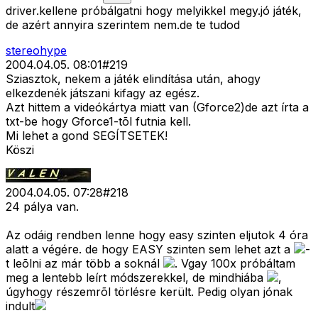
driver.kellene próbálgatni hogy melyikkel megy.jó játék,
de azért annyira szerintem nem.de te tudod
stereohype
2004.04.05. 08:01
#
219
Sziasztok, nekem a játék elindítása után, ahogy
elkezdenék játszani kifagy az egész.
Azt hittem a videókártya miatt van (Gforce2)de azt írta a
txt-be hogy Gforce1-tõl futnia kell.
Mi lehet a gond SEGÍTSETEK!
Köszi
2004.04.05. 07:28
#
218
24 pálya van.
Az odáig rendben lenne hogy easy szinten eljutok 4 óra
alatt a végére. de hogy EASY szinten sem lehet azt a
-
t leõlni az már több a soknál
. Vgay 100x próbáltam
meg a lentebb leírt módszerekkel, de mindhiába
,
úgyhogy részemrõl törlésre került. Pedig olyan jónak
indult