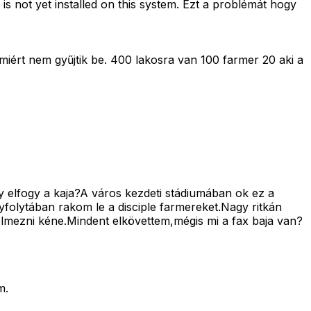
is not yet installed on this system. Ezt a problémát hogy
amiért nem gyűjtik be. 400 lakosra van 100 farmer 20 aki a
y elfogy a kaja?A város kezdeti stádiumában ok ez a
olytában rakom le a disciple farmereket.Nagy ritkán
elmezni kéne.Mindent elkövettem,mégis mi a fax baja van?
m.