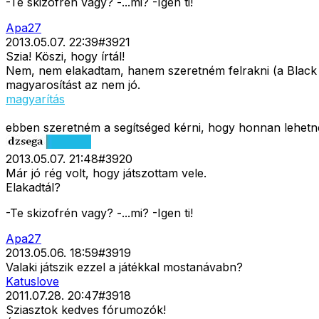
-Te skizofrén vagy? -...mi? -Igen ti!
Apa27
2013.05.07. 22:39
#
3921
Szia! Köszi, hogy írtál!
Nem, nem elakadtam, hanem szeretném felrakni (a Black and
magyarosítást az nem jó.
magyarítás
ebben szeretném a segítséged kérni, hogy honnan lehetn
2013.05.07. 21:48
#
3920
Már jó rég volt, hogy játszottam vele.
Elakadtál?
-Te skizofrén vagy? -...mi? -Igen ti!
Apa27
2013.05.06. 18:59
#
3919
Valaki játszik ezzel a játékkal mostanávabn?
Katuslove
2011.07.28. 20:47
#
3918
Sziasztok kedves fórumozók!