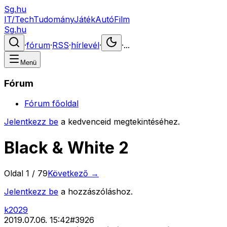
Sg.hu
IT/Tech
Tudomány
Játék
Autó
Film
Sg.hu
·
fórum
·
RSS
·
hírlevél
·
·
...
Menü
Fórum
Fórum főoldal
Jelentkezz be
a kedvenceid megtekintéséhez.
Black & White 2
Oldal
1
/
79
Következő →
Jelentkezz be
a hozzászóláshoz.
k2029
2019.07.06. 15:42
#
3926