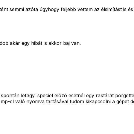
nt semmi azóta úgyhogy feljebb vettem az élsimítást is é
dob akár egy hibát is akkor baj van.
y spontán lefagy, speciel elõzõ esetnél egy raktárat pörge
mp-el való nyomva tartásával tudom kikapcsolni a gépet de 