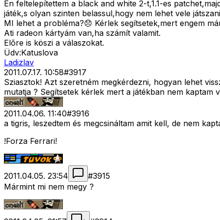
Én feltelepítettem a black and white 2-t,1.1-es patchet,ma
játék,s olyan szinten belassul,hogy nem lehet vele játsz
MI lehet a probléma?😞 Kérlek segítsetek,mert engem már
Ati radeon kártyám van,ha számít valamit.
Elõre is köszi a válaszokat.
Üdv:Katuslova
Ladizlav
2011.07.17. 10:58
#
3917
Sziasztok! Azt szeretném megkérdezni, hogyan lehet vissza
mutatja ? Segítsetek kérlek mert a játékban nem kaptam vá
2011.04.06. 11:40
#
3916
a tigris, leszedtem és megcsináltam amit kell, de nem kapt
!Forza Ferrari!
2011.04.05. 23:54
#
3915
Mármint mi nem megy ?