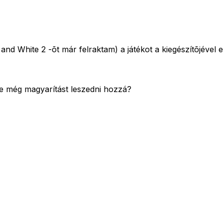
 White 2 -õt már felraktam) a játékot a kiegészítõjével eg
e még magyarítást leszedni hozzá?