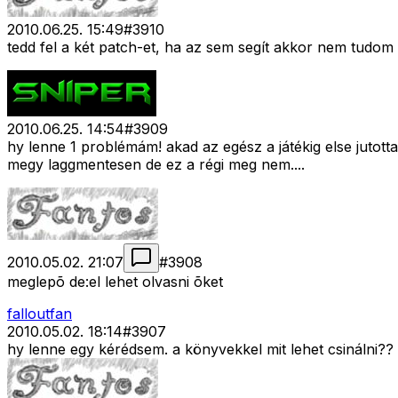
2010.06.25. 15:49
#
3910
tedd fel a két patch-et, ha az sem segít akkor nem tudom
2010.06.25. 14:54
#
3909
hy lenne 1 problémám! akad az egész a játékig else juto
megy laggmentesen de ez a régi meg nem....
2010.05.02. 21:07
#
3908
meglepõ de:el lehet olvasni õket
falloutfan
2010.05.02. 18:14
#
3907
hy lenne egy kérédsem. a könyvekkel mit lehet csinálni??