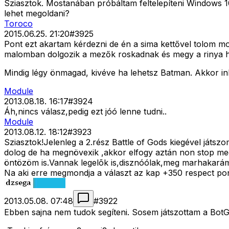
Sziasztok. Mostanában próbáltam feltelepíteni Windows 10 r
lehet megoldani?
Toroco
2015.06.25. 21:20
#
3925
Pont ezt akartam kérdezni de én a sima kettővel tolom mos
malomban dolgozik a mezők roskadnak és megy a rinya ho
Mindig légy önmagad, kivéve ha lehetsz Batman. Akkor in
Module
2013.08.18. 16:17
#
3924
Áh,nincs válasz,pedig ezt jóó lenne tudni..
Module
2013.08.12. 18:12
#
3923
Sziasztok!Jelenleg a 2.rész Battle of Gods kiegével játs
dolog de ha megnövexik ,akkor elfogy aztán non stop me
öntözöm is.Vannak legelõk is,disznóólak,meg marhakarámot
Na aki erre megmondja a választ az kap +350 respect p
2013.05.08. 07:48
#
3922
Ebben sajna nem tudok segíteni. Sosem játszottam a BotG