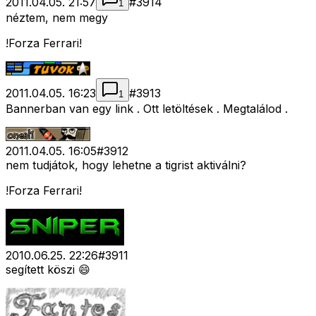
2011.04.05. 21:57
#
3914
1
néztem, nem megy
!Forza Ferrari!
2011.04.05. 16:23
#
3913
1
Bannerban van egy link . Ott letöltések . Megtalálod .
2011.04.05. 16:05
#
3912
nem tudjátok, hogy lehetne a tigrist aktiválni?
!Forza Ferrari!
2010.06.25. 22:26
#
3911
segített köszi 😄