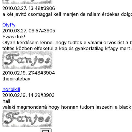
2010.03.27. 13:48
#
3906
a két javító csomaggal kell menjen de nálam érdekes dolgo
OlyPy
2010.03.27. 09:57
#
3905
Sziasztok!
Olyan kérdésem lenne, hogy tudtok e valami orvoslást a b
töltés közben elfeketül a kép és gyakorlatilag kifagy mert
2010.02.19. 21:48
#
3904
thepiratebay
norbikill
2010.02.19. 14:29
#
3903
hali
valaki megmondaná hogy honnan tudom leszedni a black an