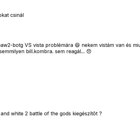
kat csinál
aw2-botg VS vista problémára 😄 nekem vistám van és miutá
 semmilyen bill.kombra. sem reagál... 😞
d white 2 battle of the gods kiegészítõt ?