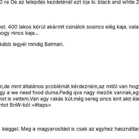
e De az telepítés kezdeténél ezt írja ki. black and white 2 
t. 400 lakos körül akármit csinálok sosincs elég kaja. val
gy nincs kaja...
kább legyél mindig Batman.
zom,de mint általános problémát kérdezném,az mitõl van hog
gy a we need food duma.Pedig qva nagy mezõk vannak,egyf
 is vettem.Van egy rakás kút.még sereg sincs kint akit él
ontot BnW-ból <#taps>
 kieggel. Meg a magyarosítást is csak az egyhez használta