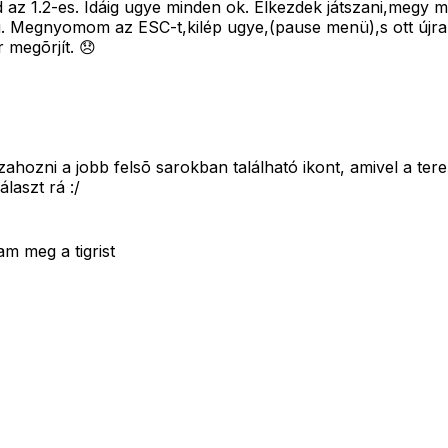
jd az 1.2-es. Idáig ugye minden ok. Elkezdek játszani,megy 
ani. Megnyomom az ESC-t,kilép ugye,(pause menü),s ott újr
 megõrjít. 😞
hozni a jobb felsõ sarokban található ikont, amivel a tere
laszt rá :/
am meg a tigrist