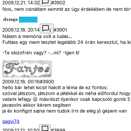
2009.12.21. 14:32
#
3902
Nos, nem csináltam semmit az ügy érdekében de nem törté
2009.12.18. 20:14
#
3901
1
Nálam a memória volt a ludas...
Futtass egy mem tesztet legalább 24 órán keresztül, ha ki
-Te skizofrén vagy? -...mi? -Igen ti!
2009.12.18. 00:16
#
3900
hello bár lehet kicsit halott a téma de ez fontos:
szóval játszom, játszom a játékkal és néha elõfordul hog
valami lefagy 😛 másrészt ilyenkor csak kapcsoló gomb 5 
javasolni akkor kérem segítsen
ja és konfigot sajna nem tudok írni de elég jó gépem van
gagyi74
2009.12.12. 10:50
#
3899