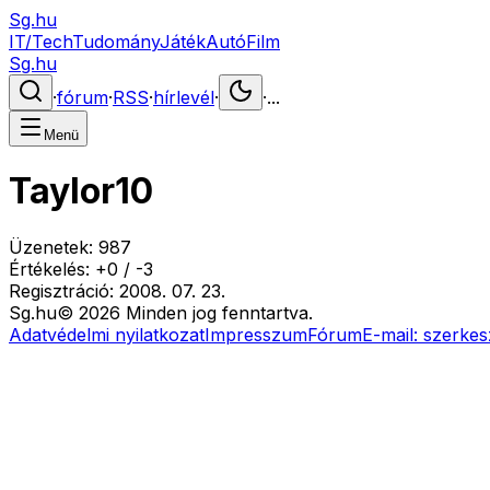
Sg.hu
IT/Tech
Tudomány
Játék
Autó
Film
Sg.hu
·
fórum
·
RSS
·
hírlevél
·
·
...
Menü
Taylor10
Üzenetek:
987
Értékelés:
+
0
/
-
3
Regisztráció:
2008. 07. 23.
Sg
.hu
©
2026
Minden jog fenntartva.
Adatvédelmi nyilatkozat
Impresszum
Fórum
E-mail:
szerkes