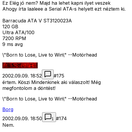
Ez Elég jó nem? Majd ha lehet kapni ilyet veszek
Ahogy írta laaleee a Serial ATA-s helyett ezt néztem ki.
Barracuda ATA V ST3120023A
120 GB
Ultra ATA/100
7200 RPM
9 ms avg
\"Born to Lose, Live to Win\" --Motörhead
2002.09.09. 18:52
#
175
értem. Köszi Mindenkinek aki válaszolt! Még
megfontolom a döntést!
\"Born to Lose, Live to Win\" --Motörhead
Borg
2002.09.09. 18:50
#
174
1
Nem.