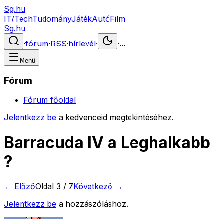
Sg.hu
IT/Tech
Tudomány
Játék
Autó
Film
Sg.hu
·
fórum
·
RSS
·
hírlevél
·
·
...
Menü
Fórum
Fórum főoldal
Jelentkezz be
a kedvenceid megtekintéséhez.
Barracuda IV a Leghalkabb
?
← Előző
Oldal
3
/
7
Következő →
Jelentkezz be
a hozzászóláshoz.