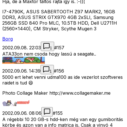
Hja, de a Maxtor táltos rajta így is. :-(((
I7-4790K, ASUS SABERTOOTH Z97 MARK2, 16GB
DDR3, ASUS STRIX GTX970 4GB 2xSLI, Samsung
256GB SSD 840 Pro MLC, 10.5TB HDD, Dell U2711H
(2560x1440), CM Stryker, Scythe Mugen 3
Borg
2002.09.08. 22:03
#
157
1
ATA33on nem csoda hogy lassú a seagate..
2002.09.06. 14:39
#
156
1
5000 ert lehet venni udma100 as ide vezerlot szoftveres
raidet is tud 😄
Photo Collage Maker http://www.collagemaker.me
2002.09.06. 08:06
#
155
A régebbi 10 20 GB-s hdd-ken még van egy gumiboritás
körbe és azon van a info matrica is. Csak a vinyó 4