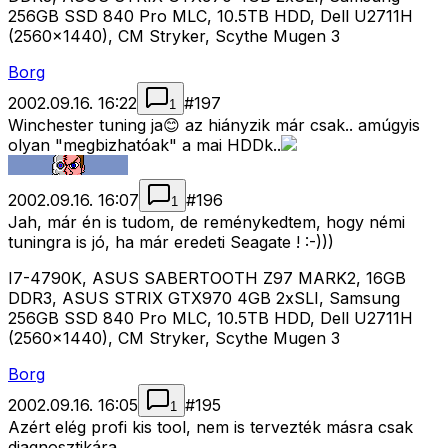
256GB SSD 840 Pro MLC, 10.5TB HDD, Dell U2711H
(2560x1440), CM Stryker, Scythe Mugen 3
Borg
2002.09.16. 16:22
#
197
1
Winchester tuning ja😊 az hiányzik már csak.. amúgyis
olyan "megbizhatóak" a mai HDDk..
2002.09.16. 16:07
#
196
1
Jah, már én is tudom, de reménykedtem, hogy némi
tuningra is jó, ha már eredeti Seagate ! :-)))
I7-4790K, ASUS SABERTOOTH Z97 MARK2, 16GB
DDR3, ASUS STRIX GTX970 4GB 2xSLI, Samsung
256GB SSD 840 Pro MLC, 10.5TB HDD, Dell U2711H
(2560x1440), CM Stryker, Scythe Mugen 3
Borg
2002.09.16. 16:05
#
195
1
Azért elég profi kis tool, nem is tervezték másra csak
diagnosztikára.