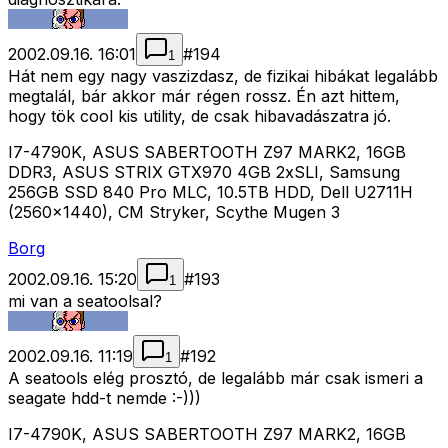
2002.09.16. 16:01
#
194
1
Hát nem egy nagy vaszizdasz, de fizikai hibákat legalább
megtalál, bár akkor már régen rossz. Én azt hittem,
hogy tök cool kis utility, de csak hibavadászatra jó.
I7-4790K, ASUS SABERTOOTH Z97 MARK2, 16GB
DDR3, ASUS STRIX GTX970 4GB 2xSLI, Samsung
256GB SSD 840 Pro MLC, 10.5TB HDD, Dell U2711H
(2560x1440), CM Stryker, Scythe Mugen 3
Borg
2002.09.16. 15:20
#
193
1
mi van a seatoolsal?
2002.09.16. 11:19
#
192
1
A seatools elég prosztó, de legalább már csak ismeri a
seagate hdd-t nemde :-)))
I7-4790K, ASUS SABERTOOTH Z97 MARK2, 16GB