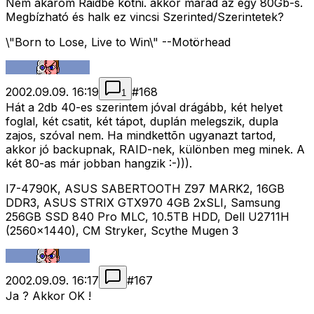
Nem akarom Raidbe kötni. akkor marad az egy 80Gb-s.
Megbízható és halk ez vincsi Szerinted/Szerintetek?
\"Born to Lose, Live to Win\" --Motörhead
2002.09.09. 16:19
#
168
1
Hát a 2db 40-es szerintem jóval drágább, két helyet
foglal, két csatit, két tápot, duplán melegszik, dupla
zajos, szóval nem. Ha mindkettõn ugyanazt tartod,
akkor jó backupnak, RAID-nek, különben meg minek. A
két 80-as már jobban hangzik :-))).
I7-4790K, ASUS SABERTOOTH Z97 MARK2, 16GB
DDR3, ASUS STRIX GTX970 4GB 2xSLI, Samsung
256GB SSD 840 Pro MLC, 10.5TB HDD, Dell U2711H
(2560x1440), CM Stryker, Scythe Mugen 3
2002.09.09. 16:17
#
167
Ja ? Akkor OK !