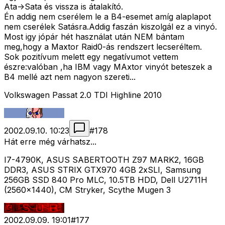
Ata->Sata és vissza is átalakító.
Én addig nem cserélem le a B4-esemet amíg alaplapot
nem cserélek Satásra.Addig faszán kiszolgál ez a vinyó.
Most igy jópár hét használat után NEM bántam
meg,hogy a Maxtor Raid0-ás rendszert lecseréltem.
Sok pozitívum melett egy negatívumot vettem
észre:valóban ,ha IBM vagy MAxtor vinyót beteszek a
B4 mellé azt nem nagyon szereti...
Volkswagen Passat 2.0 TDI Highline 2010
2002.09.10. 10:23
#
178
Hát erre még várhatsz...
I7-4790K, ASUS SABERTOOTH Z97 MARK2, 16GB
DDR3, ASUS STRIX GTX970 4GB 2xSLI, Samsung
256GB SSD 840 Pro MLC, 10.5TB HDD, Dell U2711H
(2560x1440), CM Stryker, Scythe Mugen 3
2002.09.09. 19:01
#
177