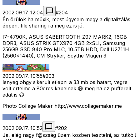
2002.09.17. 12:04
#
204
Én örülök ha mûxik, most úgysem megy a digitalizálás
éppen, file sharing ra meg ez is jó.
I7-4790K, ASUS SABERTOOTH Z97 MARK2, 16GB
DDR3, ASUS STRIX GTX970 4GB 2xSLI, Samsung
256GB SSD 840 Pro MLC, 10.5TB HDD, Dell U2711H
(2560x1440), CM Stryker, Scythe Mugen 3
2002.09.17. 10:55
#
203
lenyeg ohgy sikerult etlepni a 33 mb os hatart, vegre
volt ertelme a 80eres kabelnek 😄 meg ha ez pufferelt
adat is 😄
Photo Collage Maker http://www.collagemaker.me
2002.09.17. 10:52
#
202
Ja, elég nagy f@szság üzem közben tesztelni, az tutkó !