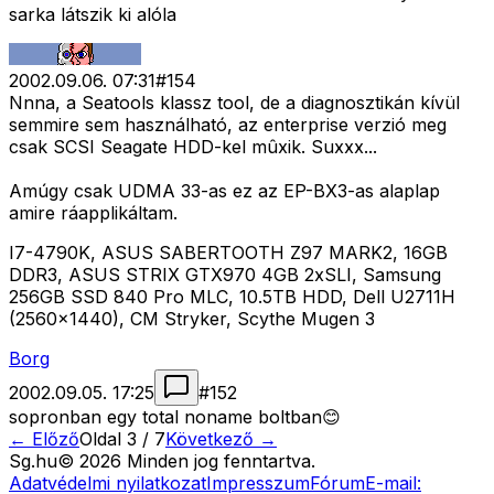
sarka látszik ki alóla
2002.09.06. 07:31
#
154
Nnna, a Seatools klassz tool, de a diagnosztikán kívül
semmire sem használható, az enterprise verzió meg
csak SCSI Seagate HDD-kel mûxik. Suxxx...
Amúgy csak UDMA 33-as ez az EP-BX3-as alaplap
amire ráapplikáltam.
I7-4790K, ASUS SABERTOOTH Z97 MARK2, 16GB
DDR3, ASUS STRIX GTX970 4GB 2xSLI, Samsung
256GB SSD 840 Pro MLC, 10.5TB HDD, Dell U2711H
(2560x1440), CM Stryker, Scythe Mugen 3
Borg
2002.09.05. 17:25
#
152
sopronban egy total noname boltban😊
← Előző
Oldal
3
/
7
Következő →
Sg
.hu
©
2026
Minden jog fenntartva.
Adatvédelmi nyilatkozat
Impresszum
Fórum
E-mail: