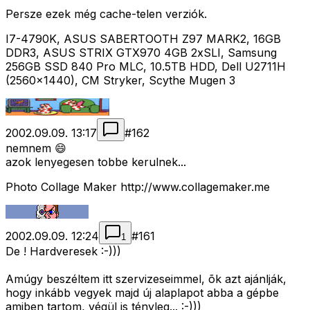
Persze ezek még cache-telen verziók.
I7-4790K, ASUS SABERTOOTH Z97 MARK2, 16GB
DDR3, ASUS STRIX GTX970 4GB 2xSLI, Samsung
256GB SSD 840 Pro MLC, 10.5TB HDD, Dell U2711H
(2560x1440), CM Stryker, Scythe Mugen 3
2002.09.09. 13:17
#
162
nemnem 😄
azok lenyegesen tobbe kerulnek...
Photo Collage Maker http://www.collagemaker.me
2002.09.09. 12:24
#
161
1
De ! Hardveresek :-)))
Amúgy beszéltem itt szervizeseimmel, õk azt ajánlják,
hogy inkább vegyek majd új alaplapot abba a gépbe
amiben tartom, végül is tényleg... :-)))