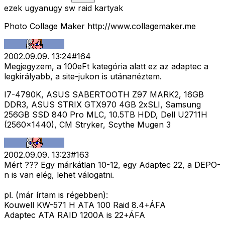
ezek ugyanugy sw raid kartyak
Photo Collage Maker http://www.collagemaker.me
2002.09.09. 13:24
#
164
Megjegyzem, a 100eFt kategória alatt ez az adaptec a
legkirályabb, a site-jukon is utánanéztem.
I7-4790K, ASUS SABERTOOTH Z97 MARK2, 16GB
DDR3, ASUS STRIX GTX970 4GB 2xSLI, Samsung
256GB SSD 840 Pro MLC, 10.5TB HDD, Dell U2711H
(2560x1440), CM Stryker, Scythe Mugen 3
2002.09.09. 13:23
#
163
Mért ??? Egy márkátlan 10-12, egy Adaptec 22, a DEPO-
n is van elég, lehet válogatni.
pl. (már írtam is régebben):
Kouwell KW-571 H ATA 100 Raid 8.4+ÁFA
Adaptec ATA RAID 1200A is 22+ÁFA