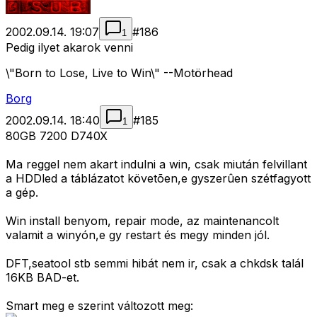
2002.09.14. 19:07
#
186
1
Pedig ilyet akarok venni
\"Born to Lose, Live to Win\" --Motörhead
Borg
2002.09.14. 18:40
#
185
1
80GB 7200 D740X
Ma reggel nem akart indulni a win, csak miután felvillant
a HDDled a táblázatot követõen,e gyszerûen szétfagyott
a gép.
Win install benyom, repair mode, az maintenancolt
valamit a winyón,e gy restart és megy minden jól.
DFT,seatool stb semmi hibát nem ir, csak a chkdsk talál
16KB BAD-et.
Smart meg e szerint változott meg: