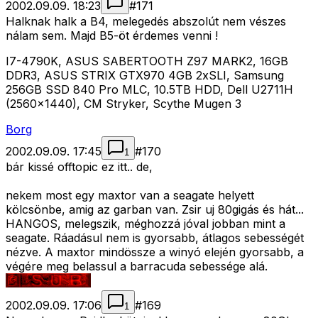
2002.09.09. 18:23
#
171
Halknak halk a B4, melegedés abszolút nem vészes
nálam sem. Majd B5-öt érdemes venni !
I7-4790K, ASUS SABERTOOTH Z97 MARK2, 16GB
DDR3, ASUS STRIX GTX970 4GB 2xSLI, Samsung
256GB SSD 840 Pro MLC, 10.5TB HDD, Dell U2711H
(2560x1440), CM Stryker, Scythe Mugen 3
Borg
2002.09.09. 17:45
#
170
1
bár kissé offtopic ez itt.. de,
nekem most egy maxtor van a seagate helyett
kölcsönbe, amig az garban van. Zsir uj 80gigás és hát...
HANGOS, melegszik, méghozzá jóval jobban mint a
seagate. Ráadásul nem is gyorsabb, átlagos sebességét
nézve. A maxtor mindössze a winyó elején gyorsabb, a
végére meg belassul a barracuda sebessége alá.
2002.09.09. 17:06
#
169
1