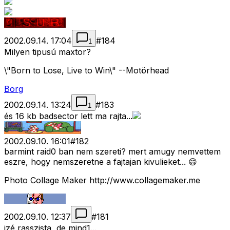
2002.09.14. 17:04
#
184
1
Milyen tipusú maxtor?
\"Born to Lose, Live to Win\" --Motörhead
Borg
2002.09.14. 13:24
#
183
1
és 16 kb badsector lett ma rajta...
2002.09.10. 16:01
#
182
barmint raid0 ban nem szereti? mert amugy nemvettem
eszre, hogy nemszeretne a fajtajan kivulieket... 😄
Photo Collage Maker http://www.collagemaker.me
2002.09.10. 12:37
#
181
izé rasszista, de mind1...