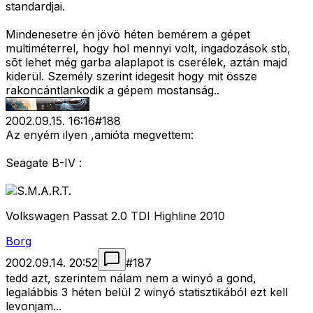
standardjai.
Mindenesetre én jövö héten bemérem a gépet
multiméterrel, hogy hol mennyi volt, ingadozások stb,
sõt lehet még garba alaplapot is cserélek, aztán majd
kiderül. Személy szerint idegesit hogy mit össze
rakoncántlankodik a gépem mostanság..
2002.09.15. 16:16
#
188
Az enyém ilyen ,amióta megvettem:
Seagate B-IV :
Volkswagen Passat 2.0 TDI Highline 2010
Borg
2002.09.14. 20:52
#
187
tedd azt, szerintem nálam nem a winyó a gond,
legalábbis 3 héten belül 2 winyó statisztikából ezt kell
levonjam...