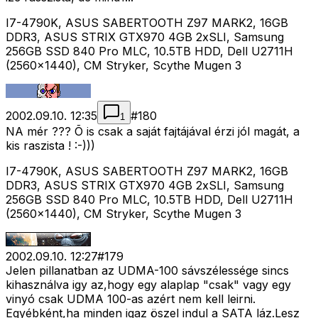
I7-4790K, ASUS SABERTOOTH Z97 MARK2, 16GB
DDR3, ASUS STRIX GTX970 4GB 2xSLI, Samsung
256GB SSD 840 Pro MLC, 10.5TB HDD, Dell U2711H
(2560x1440), CM Stryker, Scythe Mugen 3
2002.09.10. 12:35
#
180
1
NA mér ??? Õ is csak a saját fajtájával érzi jól magát, a
kis raszista ! :-)))
I7-4790K, ASUS SABERTOOTH Z97 MARK2, 16GB
DDR3, ASUS STRIX GTX970 4GB 2xSLI, Samsung
256GB SSD 840 Pro MLC, 10.5TB HDD, Dell U2711H
(2560x1440), CM Stryker, Scythe Mugen 3
2002.09.10. 12:27
#
179
Jelen pillanatban az UDMA-100 sávszélessége sincs
kihasználva igy az,hogy egy alaplap "csak" vagy egy
vinyó csak UDMA 100-as azért nem kell leirni.
Egyébként,ha minden igaz öszel indul a SATA láz.Lesz