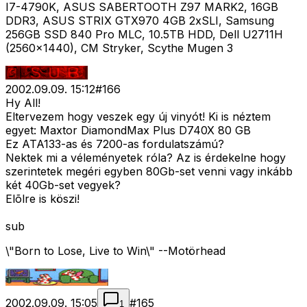
I7-4790K, ASUS SABERTOOTH Z97 MARK2, 16GB
DDR3, ASUS STRIX GTX970 4GB 2xSLI, Samsung
256GB SSD 840 Pro MLC, 10.5TB HDD, Dell U2711H
(2560x1440), CM Stryker, Scythe Mugen 3
2002.09.09. 15:12
#
166
Hy All!
Eltervezem hogy veszek egy új vinyót! Ki is néztem
egyet: Maxtor DiamondMax Plus D740X 80 GB
Ez ATA133-as és 7200-as fordulatszámú?
Nektek mi a véleményetek róla? Az is érdekelne hogy
szerintetek megéri egyben 80Gb-set venni vagy inkább
két 40Gb-set vegyek?
Elõlre is köszi!
sub
\"Born to Lose, Live to Win\" --Motörhead
2002.09.09. 15:05
#
165
1