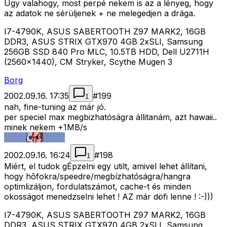
Úgy valahogy, most perpé nekem is az a lényeg, hogy
az adatok ne sérüljenek + ne melegedjen a drága.
I7-4790K, ASUS SABERTOOTH Z97 MARK2, 16GB
DDR3, ASUS STRIX GTX970 4GB 2xSLI, Samsung
256GB SSD 840 Pro MLC, 10.5TB HDD, Dell U2711H
(2560x1440), CM Stryker, Scythe Mugen 3
Borg
2002.09.16. 17:35
#
199
1
nah, fine-tuning az már jó.
per speciel max megbizhatóságra állitanám, azt hawaii..
minek nekem +1MB/s
2002.09.16. 16:24
#
198
1
Miért, el tudok gÉpzelni egy utilt, amivel lehet állítani,
hogy hõfokra/speedre/megbízhatóságra/hangra
optimlizáljon, fordulatszámot, cache-t és minden
okosságot menedzselni lehet ! AZ már döfi lenne ! :-)))
I7-4790K, ASUS SABERTOOTH Z97 MARK2, 16GB
DDR3, ASUS STRIX GTX970 4GB 2xSLI, Samsung