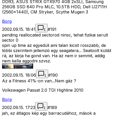
DDR3, ASUS STRIX GTX970 4GB 2xSLI, Samsung
256GB SSD 840 Pro MLC, 10.5TB HDD, Dell U2711H
(2560x1440), CM Stryker, Scythe Mugen 3
Borg
2002.09.15. 18:41
#
191
1
pending reallocated sectorod ninsc, tehat fizikai serult
sector 0
spin up time az egyedüli ami talan kicsit rosszabb, de
többi szerintem jellemzö egy seagatera... Seatoolt küldd
rá, az kiirja ha gond van. Ha az nem ir semmit, addig
nem kella aggodni szvsz.
2002.09.15. 18:06
#
190
1
Az a Fitness 41%-on van...Nem gáz ?
Volkswagen Passat 2.0 TDI Highline 2010
Borg
2002.09.15. 17:23
#
189
1
jah, ez átlagos kép egy barracudához, mások a