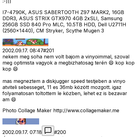
:-)))
I7-4790K, ASUS SABERTOOTH Z97 MARK2, 16GB
DDR3, ASUS STRIX GTX970 4GB 2xSLI, Samsung
256GB SSD 840 Pro MLC, 10.5TB HDD, Dell U2711H
(2560x1440), CM Stryker, Scythe Mugen 3
2002.09.17. 08:47
#
201
nekem meg soha nem volt bajom a vinyoimmal, szoval
meg optimista vagyok a megbizhatosag terén 😄 kop kop
kop 😄
mas megneztem a diskjugger speed testjeben a vinyo
atviteli sebesseget, 11 es 36mb között mozgott. igaz
folyamatosan toltottem le közben, lehet ez is bezavar
am 😄
Photo Collage Maker http://www.collagemaker.me
2002.09.17. 07:18
#
200