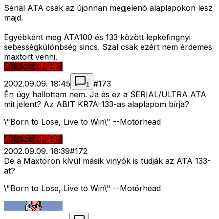
Serial ATA csak az újonnan megjelenõ alaplapokon lesz
majd.
Egyébként meg ATA100 és 133 között lepkefingnyi
sebességkülönbség sincs. Szal csak ezért nem érdemes
maxtort venni.
2002.09.09. 18:45
#
173
1
Én úgy hallottam nem. Ja és ez a SERIAL/ULTRA ATA
mit jelent? Az ABIT KR7A-133-as alaplapom bírja?
\"Born to Lose, Live to Win\" --Motörhead
2002.09.09. 18:39
#
172
De a Maxtoron kívül másik vinyók is tudják az ATA 133-
at?
\"Born to Lose, Live to Win\" --Motörhead