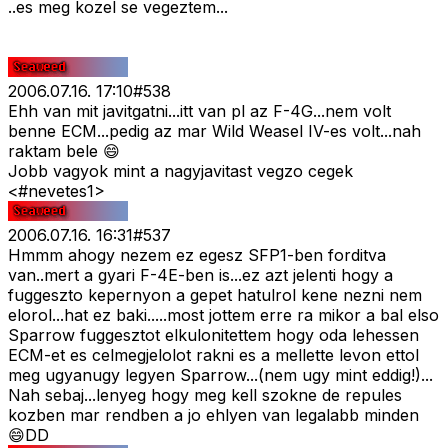
..es meg kozel se vegeztem...
2006.07.16. 17:10
#
538
Ehh van mit javitgatni...itt van pl az F-4G...nem volt
benne ECM...pedig az mar Wild Weasel IV-es volt...nah
raktam bele 😄
Jobb vagyok mint a nagyjavitast vegzo cegek
<#nevetes1>
2006.07.16. 16:31
#
537
Hmmm ahogy nezem ez egesz SFP1-ben forditva
van..mert a gyari F-4E-ben is...ez azt jelenti hogy a
fuggeszto kepernyon a gepet hatulrol kene nezni nem
elorol...hat ez baki.....most jottem erre ra mikor a bal elso
Sparrow fuggesztot elkulonitettem hogy oda lehessen
ECM-et es celmegjelolot rakni es a mellette levon ettol
meg ugyanugy legyen Sparrow...(nem ugy mint eddig!)...
Nah sebaj...lenyeg hogy meg kell szokne de repules
kozben mar rendben a jo ehlyen van legalabb minden
😄DD