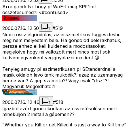
2006.07.16. 12:52
#
520
1
Arra gondolsz hogy pl WoE-t meg SPF1-et
osszefesulned?! <#confused>
2006.07.16. 12:50
#
519
1
Nem rossz elgondolas, az asszimetrikus fuggesztesbe
meg nem melyedtem bele. Ha gondolod belerakhatjuk,
persze ehhez el kell kuldened a modositasokat,
megjelolve hogy mi valtozott mert nincs most sok
kedvem egyenkent vegignyalazni mindent 😉
Tenyleg amugy pl aszimetrikusan pl SEtendardnal a
masik oldalon levo tank mukodik?! azaz az uzemanyag
benne van? A gep szamolja?! Vagy csak "disz"?!
Magyarul: Megoldhato?!
2006.07.16. 12:46
#
518
1
Igazból azért gondolkodtam az összefésülésen mert
mineküljön 2 install a gépemen??
"Whether you Kill or get Killed it is just a way to Kill time"