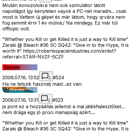
Miután konozolokra nem sok szimulátor látott
napvilágot így kénytelen vayok a PC-nél maradni... csak
most is Vettem új gépet és már látom, hogy qrvára nem
fog semmit érni 1 év múlva:/ Na mindegy. Ez már túl
offtopic volt.
"Whether you Kill or get Killed it is just a way to Kill time"
Zaraki @ Bleach #36 SC SQ42: "Give in to the Hype, It is
worth it" https://robertsspaceindustries.com/enlist?
referral=STAR-NVZF-5CZF
2006.07.16. 13:52
#
524
1
Ha ne tetszik hasznalj mast...ez van.
2006.07.16. 13:31
#
523
1
ja pont ez a hozzáállás jellemzi a mai játékfejlesztõket...
nem drága egy jó proci manapság azért....
"Whether you Kill or get Killed it is just a way to Kill time"
Zaraki @ Bleach #36 SC SQ42: "Give in to the Hype, It is