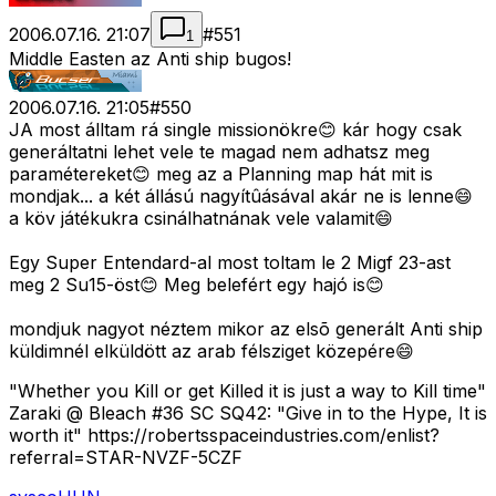
2006.07.16. 21:07
#
551
1
Middle Easten az Anti ship bugos!
2006.07.16. 21:05
#
550
JA most álltam rá single missionökre😊 kár hogy csak
generáltatni lehet vele te magad nem adhatsz meg
paramétereket😊 meg az a Planning map hát mit is
mondjak... a két állású nagyítûásával akár ne is lenne😄
a köv játékukra csinálhatnának vele valamit😄
Egy Super Entendard-al most toltam le 2 Migf 23-ast
meg 2 Su15-öst😊 Meg belefért egy hajó is😊
mondjuk nagyot néztem mikor az elsõ generált Anti ship
küldimnél elküldött az arab félsziget közepére😄
"Whether you Kill or get Killed it is just a way to Kill time"
Zaraki @ Bleach #36 SC SQ42: "Give in to the Hype, It is
worth it" https://robertsspaceindustries.com/enlist?
referral=STAR-NVZF-5CZF