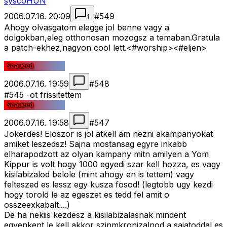
syscoHUN
2006.07.16. 20:09
#
549
1
Ahogy olvasgatom elegge jol benne vagy a
dolgokban,eleg otthonosan mozogsz a temaban.Gratula
a patch-ekhez,nagyon cool lett.<#worship>
<#eljen>
2006.07.16. 19:59
#
548
#545 -ot frissitettem
2006.07.16. 19:58
#
547
Jokerdes! Eloszor is jol atkell am nezni akampanyokat
amiket leszedsz! Sajna mostansag egyre inkabb
elharapodzott az olyan kampany mitn amilyen a Yom
Kippur is volt hogy 1000 egyedi szar kell hozza, es vagy
kisilabizalod belole (mint ahogy en is tettem) vagy
felteszed es lessz egy kusza fosod! (legtobb ugy kezdi
hogy torold le az egeszet es tedd fel amit o
osszeexkabalt....)
De ha nekiis kezdesz a kisilabizalasnak mindent
egyenkent le kell akkor szinmkronizalnod a sajatoddal es