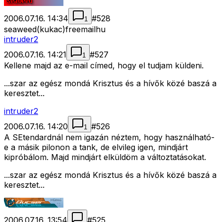
2006.07.16. 14:34
#
528
1
seaweed(kukac)freemail
hu
intruder2
2006.07.16. 14:21
#
527
1
Kellene majd az e-mail címed, hogy el tudjam küldeni.
...szar az egész mondá Krisztus és a hívők közé baszá a
keresztet...
intruder2
2006.07.16. 14:20
#
526
1
A SEtendardnál nem igazán néztem, hogy használható-
e a másik pilonon a tank, de elvileg igen, mindjárt
kipróbálom. Majd mindjárt elküldöm a változtatásokat.
...szar az egész mondá Krisztus és a hívők közé baszá a
keresztet...
2006.07.16. 13:54
#
525