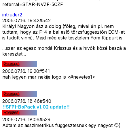
referral=STAR-NVZF-5CZF
intruder2
2006.07.16. 19:42
#
542
Király! Nagyon ász a dolog (fõleg, mivel én pl. nem
tudtam, hogy az F-4 a bal eslõ törzsfüggesztõn ECM-et
is tudott vinni). Majd még este tesztelem Yom Kippurt is.
...szar az egész mondá Krisztus és a hívők közé baszá a
keresztet...
2006.07.16. 19:20
#
541
nah legyen mar nekije logo is <#nevetes1>
2006.07.16. 18:46
#
540
!!SFP1-BoPack v1.02 update!!
2006.07.16. 18:06
#
539
Adtam az asszimetrikus fuggesztesnek egy nagyot 😉)