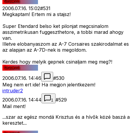
2006.07.16. 15:02
#
531
Megkaptam! Ertem mi a stajsz!
Super Etendard belso ket pilonjat megcsinalom
asszimetrikusan fuggeszthetore, a tobbi marad ahogy
van.
Illetve elobanyaszom az A-7 Corsaires szakirodalmat es
az alapjan az A-7D-nek is megoldom.
Kerdes hogy melyik gepnek csinaljam meg meg?!
2006.07.16. 14:46
#
530
Meg nem ert ide! Ha megjon jelentkezem!
intruder2
2006.07.16. 14:44
#
529
1
Mail ment!
...szar az egész mondá Krisztus és a hívők közé baszá a
keresztet...