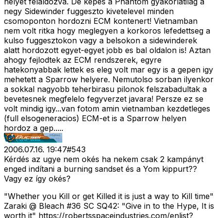
helyet felaldozva. De kepes a Phantom gyakorlatilag a
negy Sidewinder fuggeszto kivetelevel minden
csomoponton hordozni ECM kontenert! Vietnamban
nem volt ritka hogy meglegyen a korkoros lefedettseg a
kulso fuggesztokon vagy a belsokon a sidewinderek
alatt hordozott egyet-egyet jobb es bal oldalon is! Aztan
ahogy fejlodtek az ECM rendszerek, egyre
hatekonyabbak lettek es eleg volt mar egy is a gepen igy
mehetett a Sparrow helyere. Nemutolso sorban ilyenkor
a sokkal nagyobb teherbirasu pilonok felszabadultak a
bevetesnek megfelelo fegyverzet javara! Persze ez se
volt mindig igy...van fotom amin vietnamban kezdetleges
(full elsogeneracios) ECM-et is a Sparrow helyen
hordoz a gep.....
2006.07.16. 19:47
#
543
Kérdés az ugye nem okés ha nekem csak 2 kampányt
enged indítani a burning sandset és a Yom kippurt??
Vagy ez így okés?
"Whether you Kill or get Killed it is just a way to Kill time"
Zaraki @ Bleach #36 SC SQ42: "Give in to the Hype, It is
worth it" https://robertsspaceindustries.com/enlist?