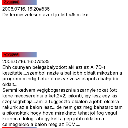
2006.07.16. 16:20
#
536
De termeszetesen azert jo lett <#smile>
2006.07.16. 16:07
#
535
Ehh csunyan belegabalyodott aki ezt az A-7D-t
keszitette....szembol nezte a bal-jobb oldalt mikozben a
program mindig haturol nezve veszi alapul a bal-jobb
oldalt...
Semmi kedvem vegigbogaraszni a szarnyleirokat (ott
kene megcserelnui a ket(2x2) pilont), igy lesz egy kis
szepseghibaja...ami a fuggeszto oldalon a jobb oldalra
rakunk az a balon lesz....de nem gaz meg behataroltam
a pilonoktak hogy hova mirakhato tehat jol fog vegul
kijonni a dolog, ahogy kell a gep jobb oldalan a
celmegjelolo a balon meg az ECM....