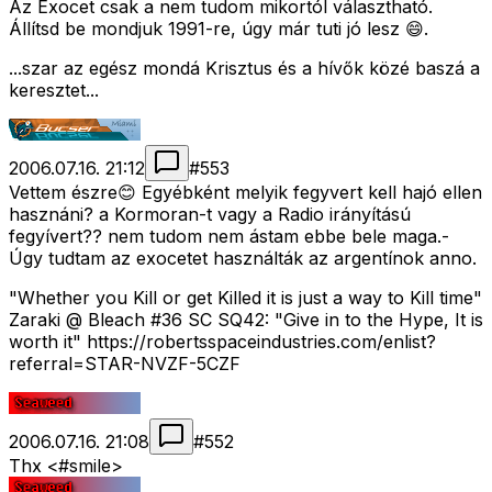
Az Exocet csak a nem tudom mikortól választható.
Állítsd be mondjuk 1991-re, úgy már tuti jó lesz 😄.
...szar az egész mondá Krisztus és a hívők közé baszá a
keresztet...
2006.07.16. 21:12
#
553
Vettem észre😊 Egyébként melyik fegyvert kell hajó ellen
hasznáni? a Kormoran-t vagy a Radio irányítású
fegyívert?? nem tudom nem ástam ebbe bele maga.-
Úgy tudtam az exocetet használták az argentínok anno.
"Whether you Kill or get Killed it is just a way to Kill time"
Zaraki @ Bleach #36 SC SQ42: "Give in to the Hype, It is
worth it" https://robertsspaceindustries.com/enlist?
referral=STAR-NVZF-5CZF
2006.07.16. 21:08
#
552
Thx <#smile>