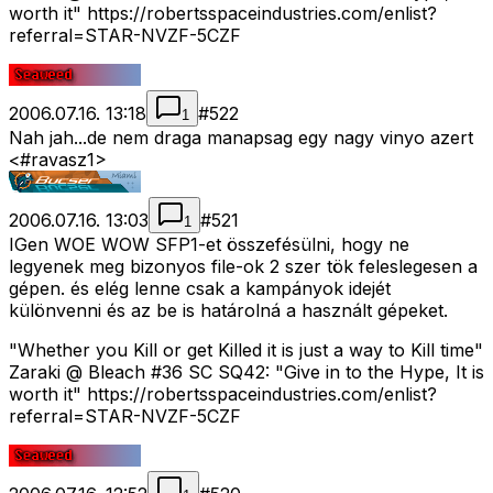
worth it" https://robertsspaceindustries.com/enlist?
referral=STAR-NVZF-5CZF
2006.07.16. 13:18
#
522
1
Nah jah...de nem draga manapsag egy nagy vinyo azert
<#ravasz1>
2006.07.16. 13:03
#
521
1
IGen WOE WOW SFP1-et összefésülni, hogy ne
legyenek meg bizonyos file-ok 2 szer tök feleslegesen a
gépen. és elég lenne csak a kampányok idejét
különvenni és az be is határolná a használt gépeket.
"Whether you Kill or get Killed it is just a way to Kill time"
Zaraki @ Bleach #36 SC SQ42: "Give in to the Hype, It is
worth it" https://robertsspaceindustries.com/enlist?
referral=STAR-NVZF-5CZF