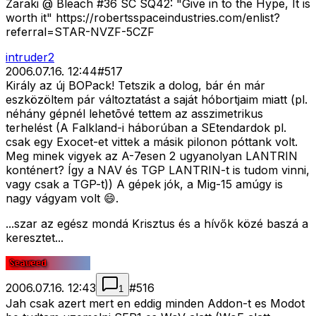
Zaraki @ Bleach #36 SC SQ42: "Give in to the Hype, It is
worth it" https://robertsspaceindustries.com/enlist?
referral=STAR-NVZF-5CZF
intruder2
2006.07.16. 12:44
#
517
Király az új BOPack! Tetszik a dolog, bár én már
eszközöltem pár változtatást a saját hóbortjaim miatt (pl.
néhány gépnél lehetõvé tettem az asszimetrikus
terhelést (A Falkland-i háborúban a SEtendardok pl.
csak egy Exocet-et vittek a másik pilonon póttank volt.
Meg minek vigyek az A-7esen 2 ugyanolyan LANTRIN
konténert? Így a NAV és TGP LANTRIN-t is tudom vinni,
vagy csak a TGP-t)) A gépek jók, a Mig-15 amúgy is
nagy vágyam volt 😄.
...szar az egész mondá Krisztus és a hívők közé baszá a
keresztet...
2006.07.16. 12:43
#
516
1
Jah csak azert mert en eddig minden Addon-t es Modot