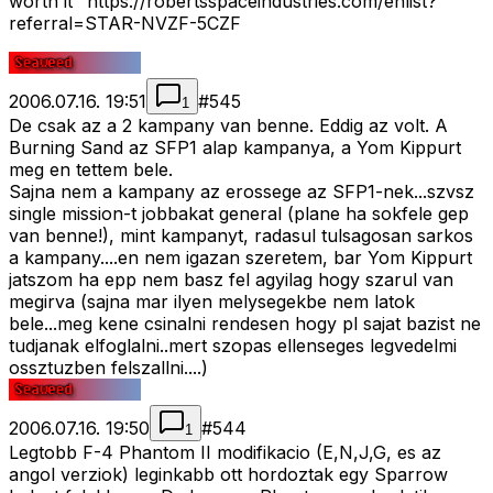
worth it" https://robertsspaceindustries.com/enlist?
referral=STAR-NVZF-5CZF
2006.07.16. 19:51
#
545
1
De csak az a 2 kampany van benne. Eddig az volt. A
Burning Sand az SFP1 alap kampanya, a Yom Kippurt
meg en tettem bele.
Sajna nem a kampany az erossege az SFP1-nek...szvsz
single mission-t jobbakat general (plane ha sokfele gep
van benne!), mint kampanyt, radasul tulsagosan sarkos
a kampany....en nem igazan szeretem, bar Yom Kippurt
jatszom ha epp nem basz fel agyilag hogy szarul van
megirva (sajna mar ilyen melysegekbe nem latok
bele...meg kene csinalni rendesen hogy pl sajat bazist ne
tudjanak elfoglalni..mert szopas ellenseges legvedelmi
ossztuzben felszallni....)
2006.07.16. 19:50
#
544
1
Legtobb F-4 Phantom II modifikacio (E,N,J,G, es az
angol verziok) leginkabb ott hordoztak egy Sparrow