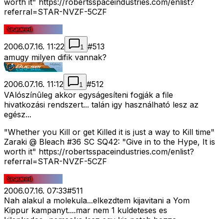
worth it" https://robertsspaceindustries.com/enlist?
referral=STAR-NVZF-5CZF
2006.07.16. 11:22
#
513
1
amugy milyen difik vannak?
2006.07.16. 11:12
#
512
1
VAlószínûleg akkor egyságesíteni fogják a file
hivatkozási rendszert... talán igy használható lesz az
egész...
"Whether you Kill or get Killed it is just a way to Kill time"
Zaraki @ Bleach #36 SC SQ42: "Give in to the Hype, It is
worth it" https://robertsspaceindustries.com/enlist?
referral=STAR-NVZF-5CZF
2006.07.16. 07:33
#
511
Nah alakul a molekula...elkezdtem kijavitani a Yom
Kippur kampanyt....mar nem 1 kuldeteses es