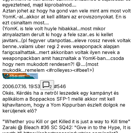
egyeztetned, majd kiprobalnod....
Aztan johet az hogy ha gond van vele mint ami most volt
YomK.-al...akkor at kell allitani az eroviszonyokat. En is
ezt csinaltam most....
(YomK. is tele volt huyle hibakkal...most mikor
atnyalaztam derult ki hogy a fele szar..es ki kellet
javitani...(pl fegyver utanpotlas...eleve rossz nevek voltak
benne..valami uber regi 2 eves weaponpack alapjan
farigcsalhattak...mert akkoriban voltak ilyen nevek a
weaponpackban amit hasznaltak a YomK-ban....csoda
hogy nem mukodott rendesen?! 😄....(most
mukodik...remelem <#rolleyes>
<#bee1>
)
2006.07.16. 19:53
#
546
2
Okés. Kérdés ha a netrõl leszedek egy kampányt és
aplikálom a Boppackos SFP-1 mellé akkor mit kell
kijhavítanom, hogy a Yom Kippurban észlelt dolgok ne
kerüljenek elõ?
"Whether you Kill or get Killed it is just a way to Kill time"
Zaraki @ Bleach #36 SC SQ42: "Give in to the Hype, It is