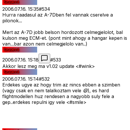
2006.07.16. 15:35
#
534
Hurra raadasul az A-7Dben fel vannak cserelve a
pilonok...
Mert az A-7D jobb belson hordozott celmegjelolot, bal
kulson meg ECM-et. (pont mint ahogy a hangar kepen is
van...bar azon nem celmegjelolo van..)
2006.07.16. 15:18
#
533
Akkor lesz meg ma v1.02 update <#wink>
2006.07.16. 15:14
#
532
Erdekes ugye az hogy trim az nincs ebben a szimben
(v
agy csak en nem talalkoztam vele 😄
), es hard
flightmodellen huz rendesen a nagyobb suly fele a
gep..erdekes repulni igy vele <#smile>