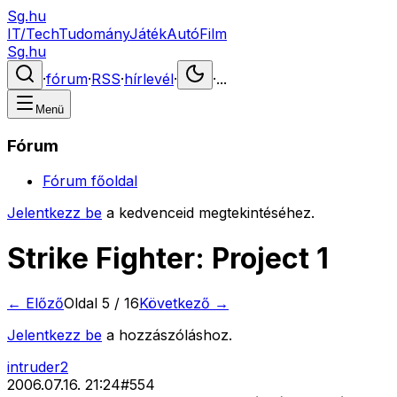
Sg.hu
IT/Tech
Tudomány
Játék
Autó
Film
Sg.hu
·
fórum
·
RSS
·
hírlevél
·
·
...
Menü
Fórum
Fórum főoldal
Jelentkezz be
a kedvenceid megtekintéséhez.
Strike Fighter: Project 1
← Előző
Oldal
5
/
16
Következő →
Jelentkezz be
a hozzászóláshoz.
intruder2
2006.07.16. 21:24
#
554