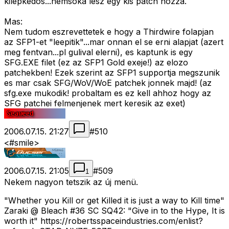
kilepkedos...nemsoka lesz egy kis patch hozza.
Mas:
Nem tudom eszrevettetek e hogy a Thirdwire folapjan
az SFP1-et "leepitik"...mar onnan el se erni alapjat (azert
meg fentvan...pl gulival elerni), es kaptunk is egy
SFG.EXE filet (ez az SFP1 Gold exeje!) az elozo
patchekben! Ezek szerint az SFP1 supportja megszunik
es mar csak SFG/WoV/WoE patchek jonnek majd! (az
sfg.exe mukodik! probaltam es ez kell ahhoz hogy az
SFG patchei felmenjenek mert keresik az exet)
2006.07.15. 21:27
#
510
<#smile>
2006.07.15. 21:05
#
509
1
Nekem nagyon tetszik az új menü.
"Whether you Kill or get Killed it is just a way to Kill time"
Zaraki @ Bleach #36 SC SQ42: "Give in to the Hype, It is
worth it" https://robertsspaceindustries.com/enlist?