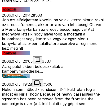
referral=STAR-NVZF-5CZF
2006.07.15. 20:42
#
508
Jah azt elfelejtettem kozolni ha valaki vissza akarja rakni
az eredeti fomenut, akkor arra is van lehetoseg! Ott van
a Menu konyvtarban az eredeti becsomagolva! Azt
megnyitva latszik hogy mivel tobb a mostani! a
kulombseget vagy letorolve vagy az egsz Menu
konyvtarat azio-ben talalhatore cserelve a regi menu
lesz megint!
2006.07.15. 20:05
#
507
Az uj patchekben belepiszkaltak a
kampanymukodesbe....
2006.07.15. 19:28
#
506
1
Nekem sem mûködik rendesen. 3-4 küldi után fogja
magát és kiírja, hogy Because of heavy cassaulties the
sqzadron has been removed from the frontline the
campaign is over (a 4 küldi alatt egy gépet sem