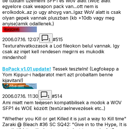
be tudtam uzemelni SFP1 es WoV alatt (WoE alatt
egyelore csak weapon pack van...ott nem is
erolkodok..az jo ugy ahoyg van..Igaz WoV alatt is csak
olyan gepek vannak pluszban (kb +10db vagy meg
anyise)amik odaillenek.)
2006.07.16. 12:07
#
515
1
Texturahivatkozasok a Lod fileokon belul vannak. Igy
csak az inijet kell rendesen megirni es mukodik
mindenhol!
BoPack v1.01 update!
Tessek tesztelni! (Legfokepp a
Yom Kippur-i hadjaratot mert azt probaltam benne
kijavitani!)
2006.07.16. 11:30
#
514
1
Ami miatt nem teéjesen kompatibilisek a modok a WOV
SFP1 és WOE között (textúraelnevezések etc..)
"Whether you Kill or get Killed it is just a way to Kill time"
Zaraki @ Bleach #36 SC SQ42: "Give in to the Hype, It is