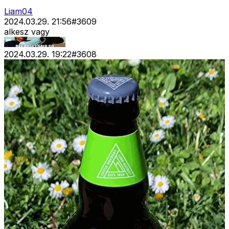
Liam04
2024.03.29. 21:56
#
3609
alkesz vagy
2024.03.29. 19:22
#
3608