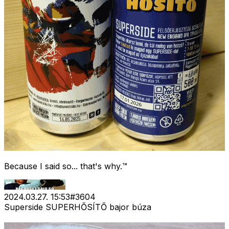
Because I said so... that's why.™
2024.03.27. 15:53
#
3604
Superside SUPERHŐSÍTŐ bajor búza