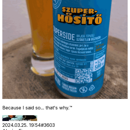
Because I said so... that's why.™
2024.03.25. 19:54
#
3603