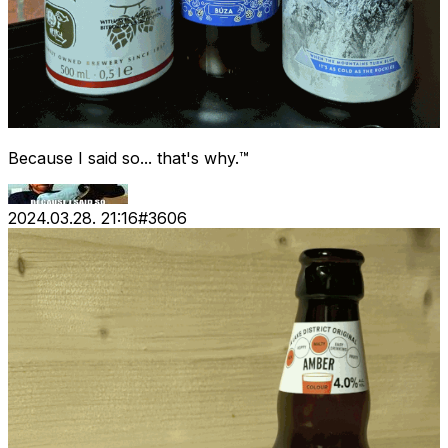
Because I said so... that's why.™
2024.03.28. 21:16
#
3606