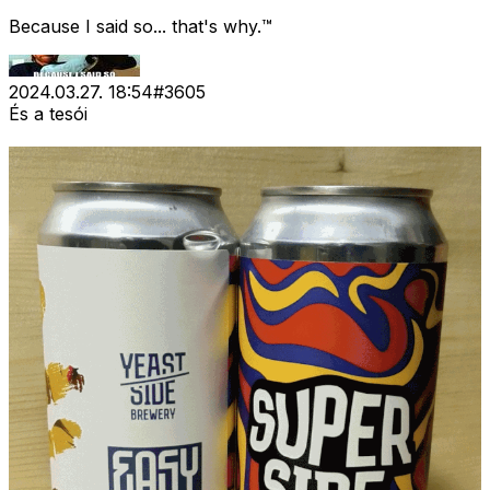
Because I said so... that's why.™
2024.03.27. 18:54
#
3605
És a tesói