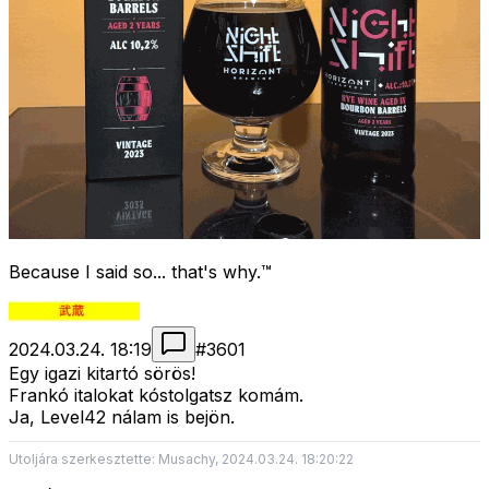
Because I said so... that's why.™
2024.03.24. 18:19
#
3601
Egy igazi kitartó sörös!
Frankó italokat kóstolgatsz komám.
Ja, Level42 nálam is bejön.
Utoljára szerkesztette: Musachy, 2024.03.24. 18:20:22