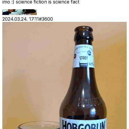
imo :) science fiction is science fact
2024.03.24. 17:11
#
3600