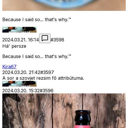
Because I said so... that's why.™
2024.03.21. 16:14
#
3598
Há' persze
Because I said so... that's why.™
Kira67
2024.03.20. 21:42
#
3597
A sor a szovjet rezsim fő attribútuma.
2024.03.20. 15:32
#
3596