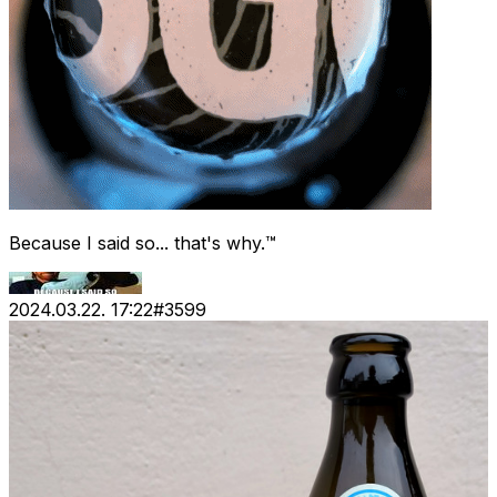
Because I said so... that's why.™
2024.03.22. 17:22
#
3599