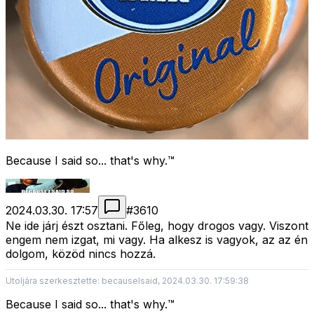
Because I said so... that's why.™
2024.03.30. 17:57
#
3610
Ne ide járj észt osztani. Főleg, hogy drogos vagy. Viszont
engem nem izgat, mi vagy. Ha alkesz is vagyok, az az én
dolgom, közöd nincs hozzá.
Utoljára szerkesztette: becauseIsaid, 2024.03.30. 17:59:38
Because I said so... that's why.™