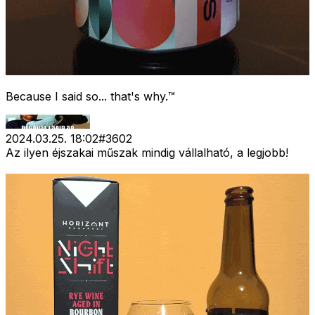
Because I said so... that's why.™
2024.03.25. 18:02
#
3602
Az ilyen éjszakai műszak mindig vállalható, a legjobb!