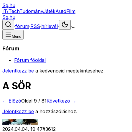
Sg.hu
IT/Tech
Tudomány
Játék
Autó
Film
Sg.hu
·
fórum
·
RSS
·
hírlevél
·
·
...
Menü
Fórum
Fórum főoldal
Jelentkezz be
a kedvenceid megtekintéséhez.
A SÖR
← Előző
Oldal
9
/
81
Következő →
Jelentkezz be
a hozzászóláshoz.
2024.04.04. 19:47
#
3612