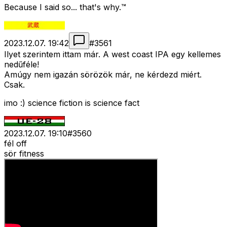
Because I said so... that's why.™
2023.12.07. 19:42
#
3561
Ilyet szerintem ittam már. A west coast IPA egy kellemes
nedűféle!
Amúgy nem igazán sörözök már, ne kérdezd miért.
Csak.
imo :) science fiction is science fact
2023.12.07. 19:10
#
3560
fél off
sör fitness