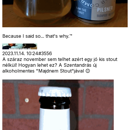
Because I said so... that's why.™
2023.11.14. 10:24
#
3556
A száraz november sem telhet azért egy jó kis stout
nélkül! Hogyan lehet ez? A Szentandrás új
alkoholmentes "Majdnem Stout"jával 😊