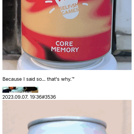
Because I said so... that's why.™
2023.09.07. 19:36
#
3536