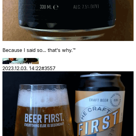
Because I said so... that's why.™
2023.12.03. 14:22
#
3557