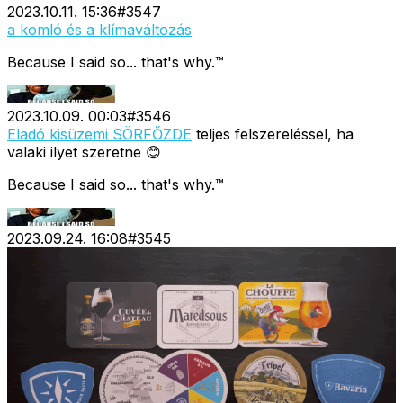
2023.10.11. 15:36
#
3547
a komló és a klímaváltozás
Because I said so... that's why.™
2023.10.09. 00:03
#
3546
Eladó kisüzemi SÖRFŐZDE
teljes felszereléssel, ha
valaki ilyet szeretne 😊
Because I said so... that's why.™
2023.09.24. 16:08
#
3545