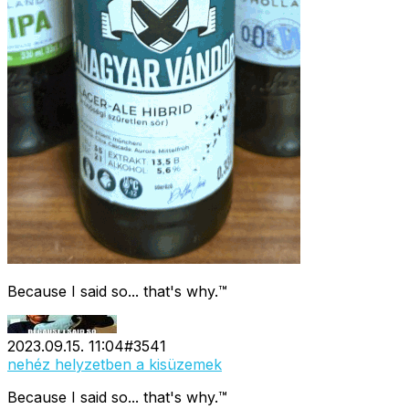
Because I said so... that's why.™
2023.09.15. 11:04
#
3541
nehéz helyzetben a kisüzemek
Because I said so... that's why.™