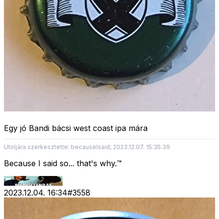
Egy jó Bandi bácsi west coast ipa mára
Utoljára szerkesztette: becauseIsaid, 2023.12.07. 15:35:39
Because I said so... that's why.™
2023.12.04. 16:34
#
3558