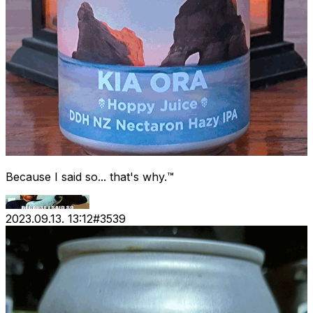
Because I said so... that's why.™
2023.09.13. 13:12
#
3539