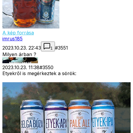
A kép forrása
imrus185
2023.10.23. 22:43
#
3551
1
Milyen árban ?
2023.10.23. 11:38
#
3550
Etyekről is megérkeztek a sörök: