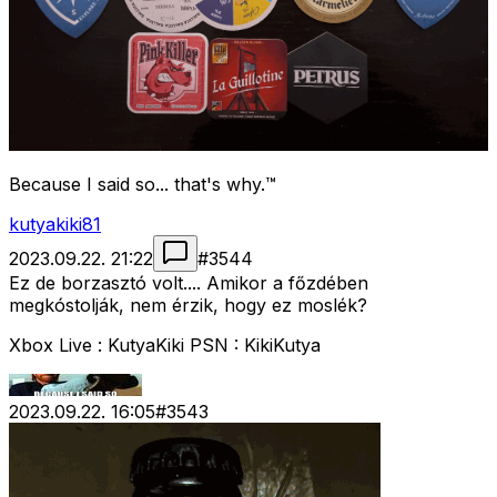
Because I said so... that's why.™
kutyakiki81
2023.09.22. 21:22
#
3544
Ez de borzasztó volt.... Amikor a főzdében
megkóstolják, nem érzik, hogy ez moslék?
Xbox Live : KutyaKiki PSN : KikiKutya
2023.09.22. 16:05
#
3543