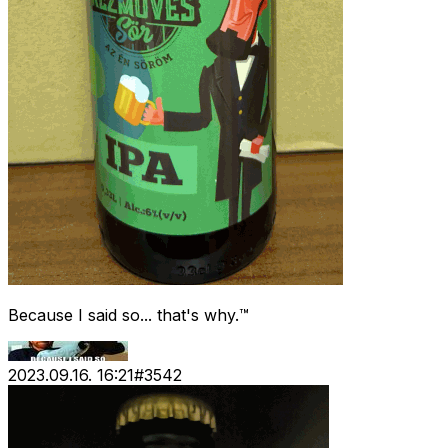
Because I said so... that's why.™
2023.09.16. 16:21
#
3542