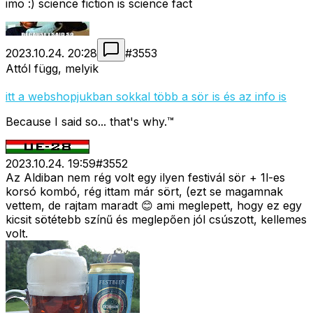
imo :) science fiction is science fact
2023.10.24. 20:28
#
3553
Attól függ, melyik
itt a webshopjukban sokkal több a sör is és az info is
Because I said so... that's why.™
2023.10.24. 19:59
#
3552
Az Aldiban nem rég volt egy ilyen festivál sör + 1l-es
korsó kombó, rég ittam már sört, (ezt se magamnak
vettem, de rajtam maradt 😊 ami meglepett, hogy ez egy
kicsit sötétebb színű és meglepően jól csúszott, kellemes
volt.