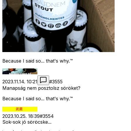
Because I said so... that's why.™
2023.11.14. 10:21
#
3555
Manapság nem posztolsz söröket?
Because I said so... that's why.™
2023.10.25. 18:39
#
3554
Sok-sok jó söröcske...