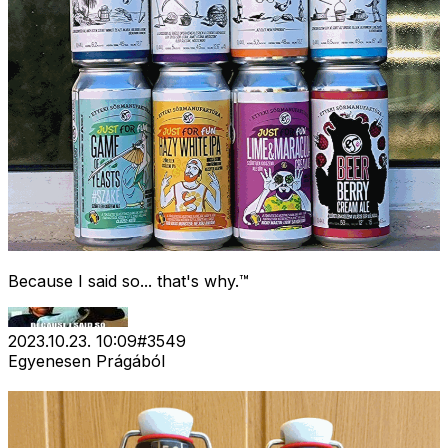
Because I said so... that's why.™
2023.10.23. 10:09
#
3549
Egyenesen Prágából