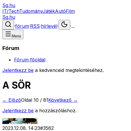
Sg.hu
IT/Tech
Tudomány
Játék
Autó
Film
Sg.hu
·
fórum
·
RSS
·
hírlevél
·
·
...
Menü
Fórum
Fórum főoldal
Jelentkezz be
a kedvenceid megtekintéséhez.
A SÖR
← Előző
Oldal
10
/
81
Következő →
Jelentkezz be
a hozzászóláshoz.
2023.12.08. 14:23
#
3562