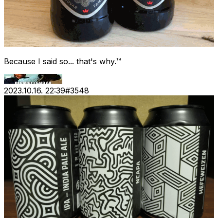
Because I said so... that's why.™
2023.10.16. 22:39
#
3548