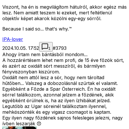
Viszont, ha én is megvilágítom hátulról, akkor egész más
lesz. Nem amiatt teszem ki ezeket, mert feltétlenül
objektív képet akarok közölni egy-egy sörről.
Because I said so... that's why.™
IPA-lover
2024.10.05. 17:52
#
3793
1
Ahogy írtam nem bántásból mondom...
A hozzárértésem lehet nem profi, de 15 éve főzök sört,
és azért az oxidált sört messzíről, és bármilyen
fényviszonyban kiszúrom.
Oxidált nem attól lesz a sör, hogy nem tároltad
hűtőben... Valszeg a dobozolásnál szúrtak el valamit.
Egyébként a Főzde a Spar Österreich. Én ha oxidált
sörrel találkozom, azonnal jelzem a főzdének, akik
egyébként örülnek is, ha az ilyen ízhibákat jelzed.
Legutóbb az Ugar söreinél találkoztam ilyennel,
mehköszönték és egy vigasz csomagot is kaptam.
Egy ilyen nagy főzdének sajnos felesleges jelezni, nagy
ívben leszarják 😞