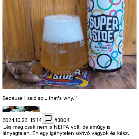
Because I said so... that's why.™
2024.10.22. 15:14
#
3804
...és még csak nem is NEIPA volt, de amúgy is
lényegtelen. Én egy igénytelen sörivó vagyok és kész.