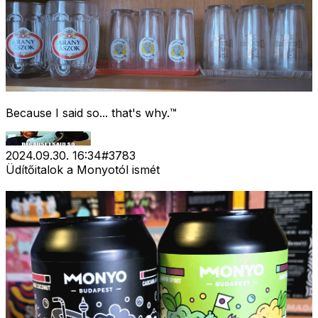
Because I said so... that's why.™
2024.09.30. 16:34
#
3783
Üdítőitalok a Monyotól ismét