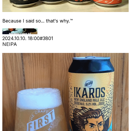
Because I said so... that's why.™
2024.10.10. 18:00
#
3801
NEIPA