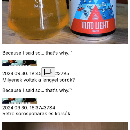
Because I said so... that's why.™
2024.09.30. 18:45
#
3785
1
Milyenek voltak a lengyel sörök?
Because I said so... that's why.™
2024.09.30. 16:37
#
3784
Retro söröspoharak és korsók