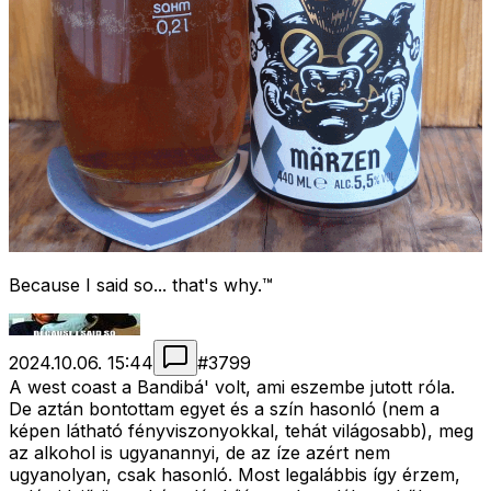
Because I said so... that's why.™
2024.10.06. 15:44
#
3799
A west coast a Bandibá' volt, ami eszembe jutott róla.
De aztán bontottam egyet és a szín hasonló (nem a
képen látható fényviszonyokkal, tehát világosabb), meg
az alkohol is ugyanannyi, de az íze azért nem
ugyanolyan, csak hasonló. Most legalábbis így érzem,