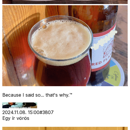
Because I said so... that's why.™
2024.11.08. 15:00
#
3807
Egy ír vörös