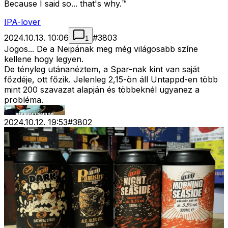
Because I said so... that's why.™
IPA-lover
2024.10.13. 10:06
#
3803
1
Jogos... De a Neipának meg még világosabb színe
kellene hogy legyen.
De tényleg utánanéztem, a Spar-nak kint van saját
főzdéje, ott főzik. Jelenleg 2,15-ön áll Untappd-en több
mint 200 szavazat alapján és többeknél ugyanez a
probléma.
2024.10.12. 19:53
#
3802