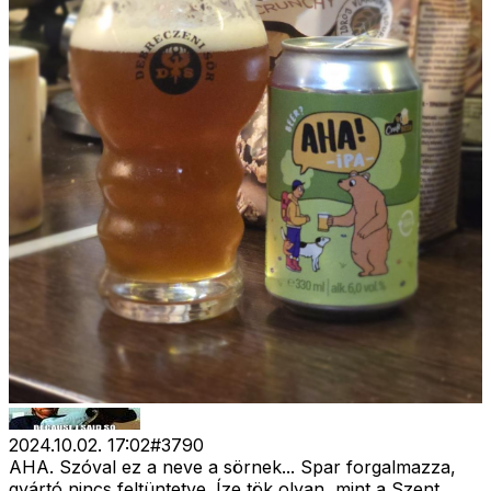
2024.10.02. 17:02
#
3790
AHA. Szóval ez a neve a sörnek... Spar forgalmazza,
gyártó nincs feltüntetve. Íze tök olyan, mint a Szent