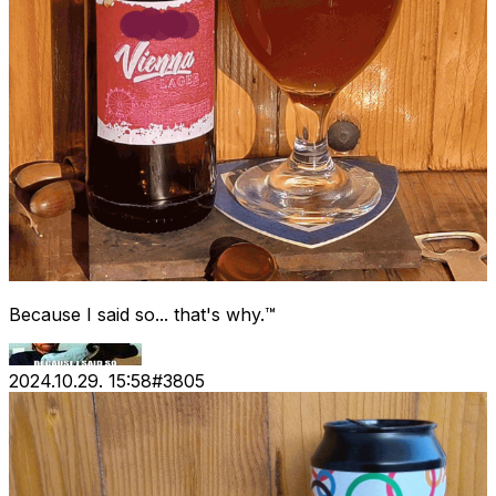
Because I said so... that's why.™
2024.10.29. 15:58
#
3805