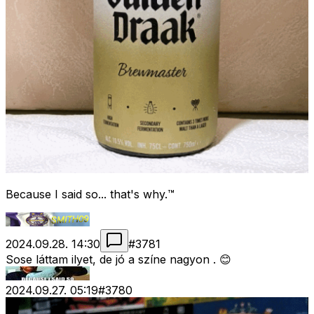
Because I said so... that's why.™
2024.09.28. 14:30
#
3781
Sose láttam ilyet, de jó a színe nagyon . 😊
2024.09.27. 05:19
#
3780