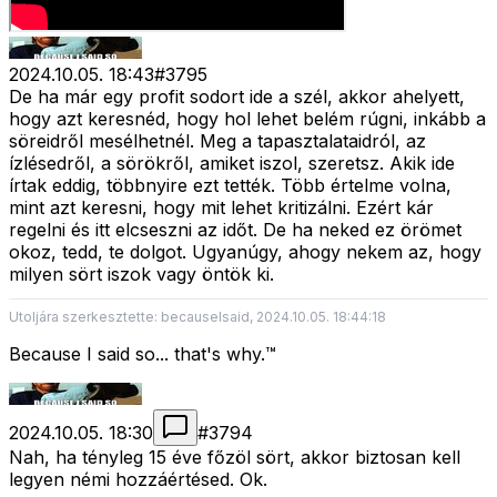
2024.10.05. 18:43
#
3795
De ha már egy profit sodort ide a szél, akkor ahelyett,
hogy azt keresnéd, hogy hol lehet belém rúgni, inkább a
söreidről mesélhetnél. Meg a tapasztalataidról, az
ízlésedről, a sörökről, amiket iszol, szeretsz. Akik ide
írtak eddig, többnyire ezt tették. Több értelme volna,
mint azt keresni, hogy mit lehet kritizálni. Ezért kár
regelni és itt elcseszni az időt. De ha neked ez örömet
okoz, tedd, te dolgot. Ugyanúgy, ahogy nekem az, hogy
milyen sört iszok vagy öntök ki.
Utoljára szerkesztette: becauseIsaid, 2024.10.05. 18:44:18
Because I said so... that's why.™
2024.10.05. 18:30
#
3794
Nah, ha tényleg 15 éve főzöl sört, akkor biztosan kell
legyen némi hozzáértésed. Ok.