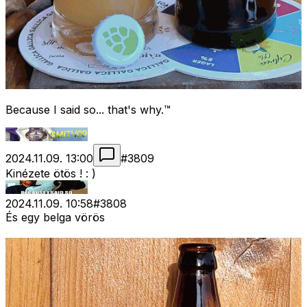
Because I said so... that's why.™
2024.11.09. 13:00
#
3809
Kinézete ötös ! : )
2024.11.09. 10:58
#
3808
És egy belga vörös