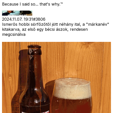
Because I said so... that's why.™
2024.11.07. 19:31
#
3806
Ismerős hobbi sörfőzőtől jött néhány ital, a "márkanév"
kitakarva, az első egy bécsi ászok, rendesen
megcsinálva