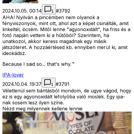
2024.10.05. 00:14
#
3792
1
AHA! Nyilván a pincémben nem olyanok a
fényviszonyok, mint ott, ahol azt a képet csinálták, amit
linkeltél, öcsém. Mitől lenne "agyonoxidált", ha friss és a
fotó napján vettem ki a hűtőből? Szerintem, ha
unatkozol, akkor keress magadnak egy másik
játszóteret. A hozzáértésed kb. ennyiben merül ki, amit
ideokádsz.
Because I said so... that's why.™
IPA-lover
2024.10.04. 19:37
#
3791
1
Véletlenül sem bántásból mondom, de ugye vágod, hogy
ez is egy agyonoxidált lefolyóba való moslék. Egy ipa-
nak sosem lesz ilyen színe.
Nézd meg milyennek kellene lennie