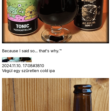
Because I said so... that's why.™
2024.11.10. 17:08
#
3810
Végül egy szűretlen cold ipa