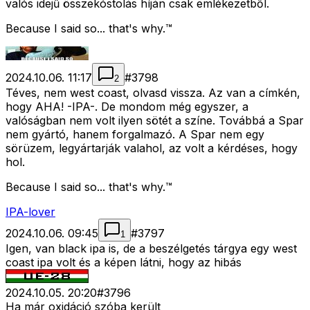
valós idejű összekóstolás híján csak emlékezetből.
Because I said so... that's why.™
2024.10.06. 11:17
#
3798
2
Téves, nem west coast, olvasd vissza. Az van a címkén,
hogy AHA! -IPA-. De mondom még egyszer, a
valóságban nem volt ilyen sötét a színe. Továbbá a Spar
nem gyártó, hanem forgalmazó. A Spar nem egy
sörüzem, legyártarják valahol, az volt a kérdéses, hogy
hol.
Because I said so... that's why.™
IPA-lover
2024.10.06. 09:45
#
3797
1
Igen, van black ipa is, de a beszélgetés tárgya egy west
coast ipa volt és a képen látni, hogy az hibás
2024.10.05. 20:20
#
3796
Ha már oxidáció szóba került