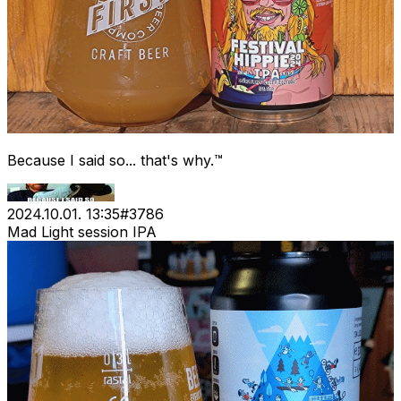
Because I said so... that's why.™
2024.10.01. 13:35
#
3786
Mad Light session IPA