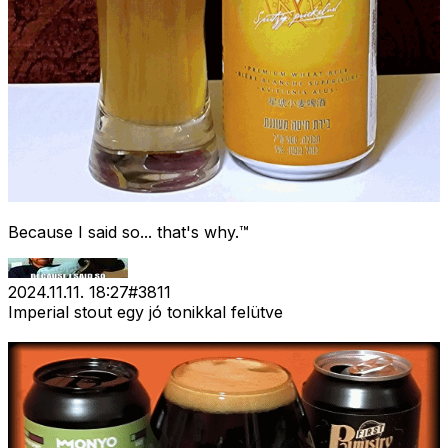
Because I said so... that's why.™
2024.11.11. 18:27
#
3811
Imperial stout egy jó tonikkal felütve