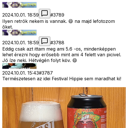
2024.10.01. 18:59
#
3789
Ilyen retrók nekem is vannak. 😄 na majd lefotozom
őket.
2024.10.01. 18:59
#
3788
Eddig csak azt ittam meg ami 5.6 -os, mindenképpen
lehet érezni hogy erősebb mint ami 4 felett van picivel.
Jó íze neki. Hétvégén folyt köv. 😄
2024.10.01. 15:43
#
3787
Természetesen az idei Festival Hippie sem maradhat ki!