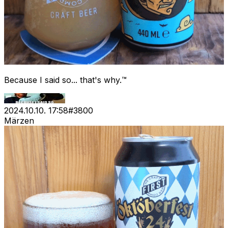
Because I said so... that's why.™
2024.10.10. 17:58
#
3800
Märzen