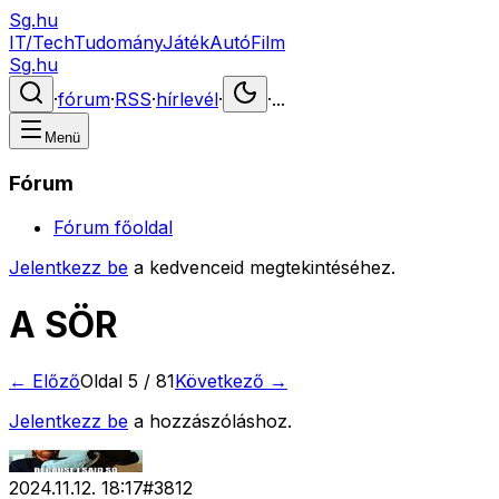
Sg.hu
IT/Tech
Tudomány
Játék
Autó
Film
Sg.hu
·
fórum
·
RSS
·
hírlevél
·
·
...
Menü
Fórum
Fórum főoldal
Jelentkezz be
a kedvenceid megtekintéséhez.
A SÖR
← Előző
Oldal
5
/
81
Következő →
Jelentkezz be
a hozzászóláshoz.
2024.11.12. 18:17
#
3812