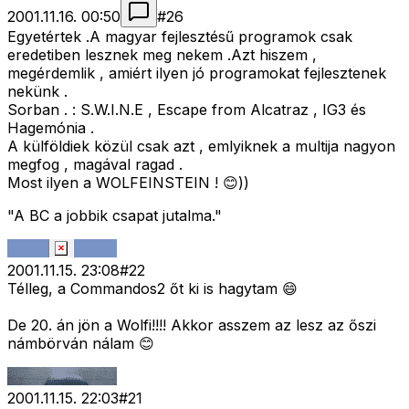
2001.11.16. 00:50
#
26
Egyetértek .A magyar fejlesztésű programok csak
eredetiben lesznek meg nekem .Azt hiszem ,
megérdemlik , amiért ilyen jó programokat fejlesztenek
nekünk .
Sorban . : S.W.I.N.E , Escape from Alcatraz , IG3 és
Hagemónia .
A külföldiek közül csak azt , emlyiknek a multija nagyon
megfog , magával ragad .
Most ilyen a WOLFEINSTEIN ! 😊))
"A BC a jobbik csapat jutalma."
2001.11.15. 23:08
#
22
Télleg, a Commandos2 őt ki is hagytam 😄
De 20. án jön a Wolfi!!!! Akkor asszem az lesz az őszi
námbörván nálam 😊
2001.11.15. 22:03
#
21