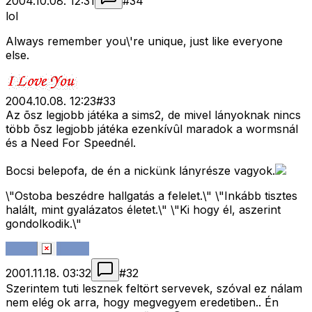
2004.10.08. 12:31
#
34
lol
Always remember you\'re unique, just like everyone
else.
2004.10.08. 12:23
#
33
Az õsz legjobb játéka a sims2, de mivel lányoknak nincs
több õsz legjobb játéka ezenkívûl maradok a wormsnál
és a Need For Speednél.
Bocsi belepofa, de én a nickünk lányrésze vagyok.
\"Ostoba beszédre hallgatás a felelet.\" \"Inkább tisztes
halált, mint gyalázatos életet.\" \"Ki hogy él, aszerint
gondolkodik.\"
2001.11.18. 03:32
#
32
Szerintem tuti lesznek feltört servevek, szóval ez nálam
nem elég ok arra, hogy megvegyem eredetiben.. Én