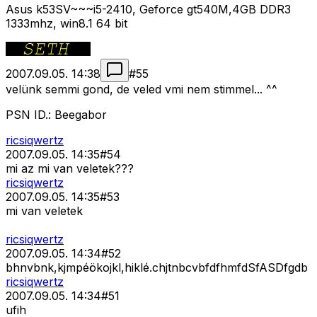
Asus k53SV~~~i5-2410, Geforce gt540M,4GB DDR3
1333mhz, win8.1 64 bit
2007.09.05. 14:38
#
55
velünk semmi gond, de veled vmi nem stimmel... ^^
PSN ID.: Beegabor
ricsiqwertz
2007.09.05. 14:35
#
54
mi az mi van veletek???
ricsiqwertz
2007.09.05. 14:35
#
53
mi van veletek
ricsiqwertz
2007.09.05. 14:34
#
52
bhnvbnk,kjmpéökojkl,hiklé.chjtnbcvbfdfhmfdSfASDfgdb
ricsiqwertz
2007.09.05. 14:34
#
51
ufih