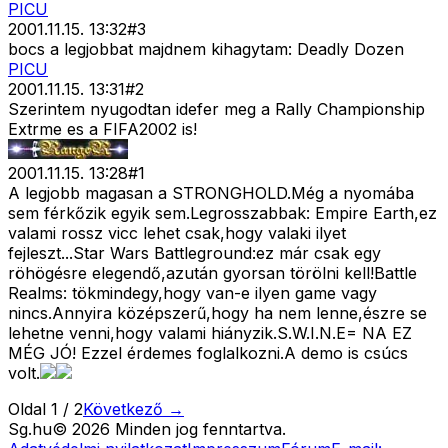
PICU
2001.11.15. 13:32
#
3
bocs a legjobbat majdnem kihagytam: Deadly Dozen
PICU
2001.11.15. 13:31
#
2
Szerintem nyugodtan idefer meg a Rally Championship
Extrme es a FIFA2002 is!
2001.11.15. 13:28
#
1
A legjobb magasan a STRONGHOLD.Még a nyomába
sem férkőzik egyik sem.Legrosszabbak: Empire Earth,ez
valami rossz vicc lehet csak,hogy valaki ilyet
fejleszt...Star Wars Battleground:ez már csak egy
röhögésre elegendő,azután gyorsan törölni kell!Battle
Realms: tökmindegy,hogy van-e ilyen game vagy
nincs.Annyira középszerű,hogy ha nem lenne,észre se
lehetne venni,hogy valami hiányzik.S.W.I.N.E= NA EZ
MÉG JÓ! Ezzel érdemes foglalkozni.A demo is csúcs
volt.
Oldal
1
/
2
Következő →
Sg
.hu
©
2026
Minden jog fenntartva.