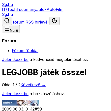
Sg.hu
IT/Tech
Tudomány
Játék
Autó
Film
Sg.hu
·
fórum
·
RSS
·
hírlevél
·
·
...
Menü
Fórum
Fórum főoldal
Jelentkezz be
a kedvenceid megtekintéséhez.
LEGJOBB játék ősszel
Oldal
1
/
2
Következő →
Jelentkezz be
a hozzászóláshoz.
2009.08.03. 01:12
#
59