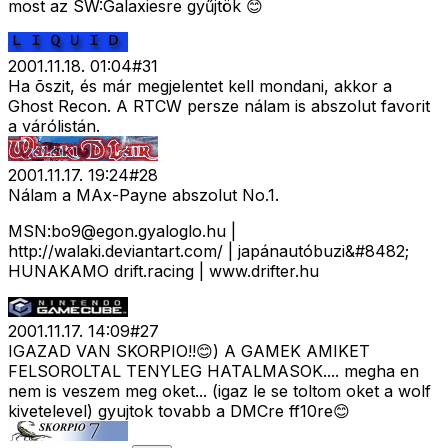
most az SW:Galaxiesre gyűjtök 😊
2001.11.18. 01:04
#
31
Ha õszit, és már megjelentet kell mondani, akkor a
Ghost Recon. A RTCW persze nálam is abszolut favorit
a várólistán.
2001.11.17. 19:24
#
28
Nálam a MAx-Payne abszolut No.1.
MSN:
bo9@egon.gyaloglo.hu
|
http://walaki.deviantart.com/ | japánautóbuzi&#8482;
HUNAKAMO drift.racing | www.drifter.hu
2001.11.17. 14:09
#
27
IGAZAD VAN SKORPIO!!😊) A GAMEK AMIKET
FELSOROLTAL TENYLEG HATALMASOK.... megha en
nem is veszem meg oket... (igaz le se toltom oket a wolf
kivetelevel) gyujtok tovabb a DMCre ff10re😊