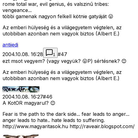
rome total war, evil genius, és valszinû tribes:
vengeance...
többi gamenak nagyon felkell kötnie gatyáját 😛
Az emberi hülyeség és a világegyetem végtelen, az
utobbiban azonban nem vagyok biztos (Albert E.)
antijedi
2004.10.08. 16:28
#
47
1
ezt msot vegyem? (vagy vegyük? 😛P) sértésnek? 😊
Az emberi hülyeség és a világegyetem végtelen, az
utobbiban azonban nem vagyok biztos (Albert E.)
2004.10.08. 16:27
#
46
A KotOR magyarul? 😊
Fear is the path to the dark side... fear leads to anger...
anger leads to hate.. hate leads to suffering.
http://www.magyaritasok.hu http://raveair.blogspot.com/