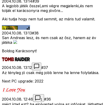
2004.10.08. 13:14
#
39
A legjobb játék õsszel,ami végre megjelenki,és nem
tolják el karácsonyra meg jövõre...
Aki tudja hogy nem tud semmit, az máris tud valamit.
2004.10.08. 13:13
#
38
San Andreas lesz, és nem csak az õsz, hanem az év
játéka
Boldog Karácsonyt!
2004.10.08. 13:12
#
37
Az tényleg jó csak még jobb lenne ha lenne folytatása.
Next PC upgrade: 2022
2004.10.08. 12:46
#
36
1
miért írtad ezt? ha elolvastad volna az infónkat, láthattad