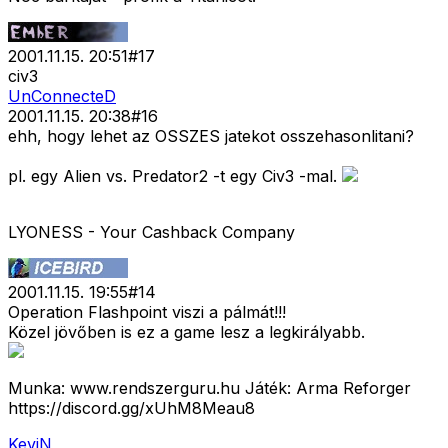
2001.11.15. 20:51
#
17
civ3
UnConnecteD
2001.11.15. 20:38
#
16
ehh, hogy lehet az OSSZES jatekot osszehasonlitani?
pl. egy Alien vs. Predator2 -t egy Civ3 -mal.
LYONESS - Your Cashback Company
2001.11.15. 19:55
#
14
Operation Flashpoint viszi a pálmát!!!
Közel jövőben is ez a game lesz a legkirályabb.
Munka: www.rendszerguru.hu Játék: Arma Reforger
https://discord.gg/xUhM8Meau8
KeviN