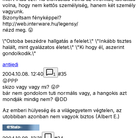
volna, hogy nem kettõs személyiség, hanem két személy
vagyunk.
Bizonyítsam fényképpel?
http://web.interware.hu/legensy/
nézd meg. 😛
\"Ostoba beszédre hallgatás a felelet.\" \"Inkább tisztes
halált, mint gyalázatos életet.\" \"Ki hogy él, aszerint
gondolkodik.\"
antijedi
2004.10.08. 12:40
#
35
1
😛PPP
skizo vagy vagy mi? 😛P
bár nem gondolom tuti normális vagy, a hangokis azt
mondják mindig nem? 😄DD
Az emberi hülyeség és a világegyetem végtelen, az
utobbiban azonban nem vagyok biztos (Albert E.)