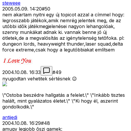
steweee
2005.05.09. 14:20
#
50
nem akartam nyitni egy új topicot azzal a címmel hogy:
legrosszabb játékok,amik nemrég jelentek meg, de az
utóbbi idõk játékmegjelenései nagyon lehangolóak,
szenny munkákat adnak ki. vannak benne jó új
ötletek,de a megvalósítás az igénytelenség tetõfoka. pl:
dungeon lords, heavyweight thunder,laser squad,delta
force extreme,csak hogy a legutóbbiakat említsem
2004.10.08. 16:33
#
49
nyugodtan vehetitek sértésnek 😉
\"Ostoba beszédre hallgatás a felelet.\" \"Inkább tisztes
halált, mint gyalázatos életet.\" \"Ki hogy él, aszerint
gondolkodik.\"
antijedi
2004.10.08. 16:29
#
48
amugy legjobb õszi gamek: