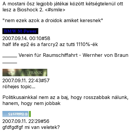
A mostani õsz legjobb játékai között kétségtelenül ott
lesz a Bioshock 2. <#smile>
"nem ezek azok a droidok amiket keresnek"
2007.09.14. 00:10
#
58
half life ep2 és a farcry2 az tutti 1110%-ék
_______ Verein für Raumschiffahrt - Wernher von Braun
_______
2007.09.11. 22:43
#
57
röhejes topic...
Politikusainkkal nem az a baj, hogy rosszabbak nálunk,
hanem, hogy nem jobbak
2007.09.11. 22:29
#
56
gfdfgdfgf mi van veletek?