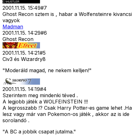
2001.11.15. 15:49
#
7
Ghost Recon sztem is , habar a Wolfensteinre kivancsi
vagyok
Madman
2001.11.15. 14:29
#
6
Ghost Recon
2001.11.15. 14:21
#
5
Civ3 és Wizardry8
"Moderáld magad, ne nekem kelljen!"
2001.11.15. 14:19
#
4
Szerintem meg mindenki téved .
A legjobb játék a WOLFEINSTEIN !!!
A legrosszabb !? Csak Harry Potter-es game lehet .Ha
lesz vagy már van Pokemon-os játék , akkor az is ide
sorolandó .
"A BC a jobbik csapat jutalma."