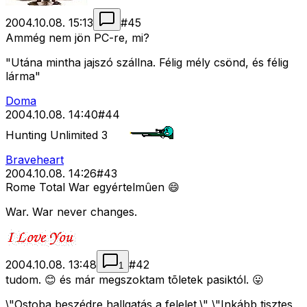
2004.10.08. 15:13
#
45
Ammég nem jön PC-re, mi?
"Utána mintha jajszó szállna. Félig mély csönd, és félig
lárma"
Doma
2004.10.08. 14:40
#
44
Hunting Unlimited 3
Braveheart
2004.10.08. 14:26
#
43
Rome Total War egyértelmûen 😄
War. War never changes.
2004.10.08. 13:48
#
42
1
tudom. 😊 és már megszoktam tõletek pasiktól. 😛
\"Ostoba beszédre hallgatás a felelet.\" \"Inkább tisztes