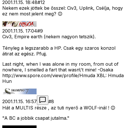
2001.11.15. 18:48
#
12
Nekem ezek jöttek be ősszel: Civ3, Uplink, Csé(ja, hogy
ez nem most jelent meg? 😊
2001.11.15. 17:04
#
9
Civ3, Empire earth (nekem nagyon tetszik).
Tényleg a legszarabb a HP. Csak egy szaros konzol
átirat az egész. Pfujj.
Last night, when I was alone in my room, from out of
nowhere, I smelled a fart that wasn\'t mine! -Osaka
http://www.spore.com/view/profile/Hmuda XBL: Hmuda
Hun
2001.11.15. 16:57
#
8
Hát a MULTIS része , az tuti nyerő a WOLF-inál ! 😊
"A BC a jobbik csapat jutalma."