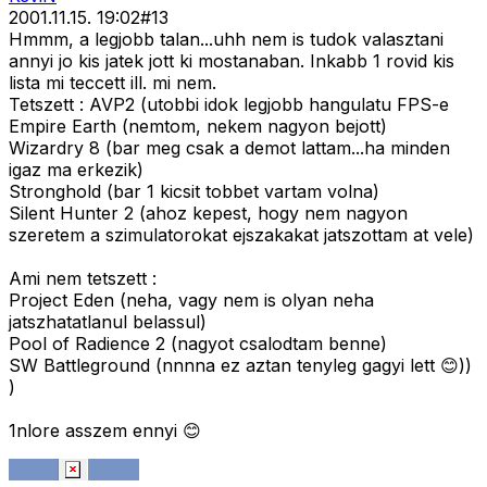
2001.11.15. 19:02
#
13
Hmmm, a legjobb talan...uhh nem is tudok valasztani
annyi jo kis jatek jott ki mostanaban. Inkabb 1 rovid kis
lista mi teccett ill. mi nem.
Tetszett : AVP2 (utobbi idok legjobb hangulatu FPS-e
Empire Earth (nemtom, nekem nagyon bejott)
Wizardry 8 (bar meg csak a demot lattam...ha minden
igaz ma erkezik)
Stronghold (bar 1 kicsit tobbet vartam volna)
Silent Hunter 2 (ahoz kepest, hogy nem nagyon
szeretem a szimulatorokat ejszakakat jatszottam at vele)
Ami nem tetszett :
Project Eden (neha, vagy nem is olyan neha
jatszhatatlanul belassul)
Pool of Radience 2 (nagyot csalodtam benne)
SW Battleground (nnnna ez aztan tenyleg gagyi lett 😊))
)
1nlore asszem ennyi 😊