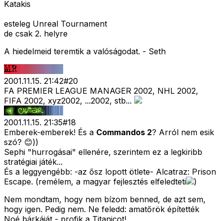
Katakis
esteleg Unreal Tournament
de csak 2. helyre
A hiedelmeid teremtik a valóságodat. - Seth
2001.11.15. 21:42
#
20
FA PREMIER LEAGUE MANAGER 2002, NHL 2002,
FIFA 2002, xyz2002, ...2002, stb...
2001.11.15. 21:35
#
18
Emberek-emberek! És a
Commandos 2
? Arról nem esik
szó? 😊))
Sephi "hurrogásai" ellenére, szerintem ez a legkiribb
stratégiai játék...
És a leggyengébb: -az ősz lopott ötlete- Alcatraz: Prison
Escape. (remélem, a magyar fejlesztés elfeledteti
)
Nem mondtam, hogy nem bízom benned, de azt sem,
hogy igen. Pedig nem. Ne feledd: amatőrök építették
Noé bárkáját - profik a Titanicot!