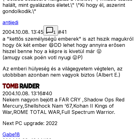
halált, mint gyalázatos életet.\" \"Ki hogy él, aszerint
gondolkodik.\"
antijedi
2004.10.08. 13:45
#
41
1
a "kettõs személyiségû emberek" is azt hiszik magukról
hogy õk két ember 😄DD lehet hogy annyira erõsen
hiszel benne hoy a képre is kivetül már 😛
(amugy csak poén votl nyugi 😛P)
Az emberi hülyeség és a világegyetem végtelen, az
utobbiban azonban nem vagyok biztos (Albert E.)
2004.10.08. 13:16
#
40
Nekem nagyon bejött a FAR CRY ,Shadow Ops Red
Mercury,Shellshock Nam '67,Kohan II Kings of
War,ROME TOTAL WAR,Full Spectrum Warrior.
Next PC upgrade: 2022
Gabe18