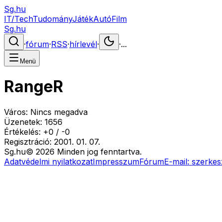
Sg.hu
IT/Tech
Tudomány
Játék
Autó
Film
Sg.hu
·
fórum
·
RSS
·
hírlevél
·
·
...
Menü
RangeR
Város:
Nincs megadva
Üzenetek:
1656
Értékelés:
+
0
/
-
0
Regisztráció:
2001. 01. 07.
Sg
.hu
©
2026
Minden jog fenntartva.
Adatvédelmi nyilatkozat
Impresszum
Fórum
E-mail:
szerkes