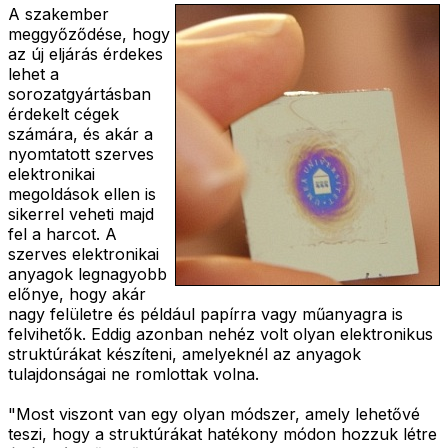
A szakember
meggyőződése, hogy
az új eljárás érdekes
lehet a
sorozatgyártásban
érdekelt cégek
számára, és akár a
nyomtatott szerves
elektronikai
megoldások ellen is
sikerrel veheti majd
fel a harcot. A
szerves elektronikai
anyagok legnagyobb
előnye, hogy akár
nagy felületre és például papírra vagy műanyagra is
felvihetők. Eddig azonban nehéz volt olyan elektronikus
struktúrákat készíteni, amelyeknél az anyagok
tulajdonságai ne romlottak volna.
"Most viszont van egy olyan módszer, amely lehetővé
teszi, hogy a struktúrákat hatékony módon hozzuk létre