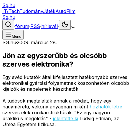
Sg.hu
IT/Tech
Tudomány
Játék
Autó
Film
Sg.hu
·
fórum
·
RSS
·
hírlevél
·
·
...
Menü
SG.hu
·
2009. március 28.
Jön az egyszerűbb és olcsóbb
szerves elektronika?
Egy svéd kutatók által kifejlesztett hatékonyabb szerves
elektronikai gyártási folyamatnak köszönhetően olcsóbb
kijelzők és napelemek készíthetők.
A tudósok megtalálták annak a módját, hogy egy
nagyméretű, vékony anyagban miként
hozhatók létre
szerves elektronikai struktúrák. "Ez egy nagyon
praktikus megoldás" -
jelentette ki
Ludvig Edman, az
Umea Egyetem fizikusa.