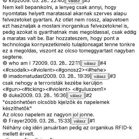
©
kvp
2009. 03. 28.
.
22:40
|
|
#
5
válasz
Nem kell bepanikolni, a lenyeg csak annyi, hogy
nyomtatas helyett maratassal akarnak szerves alapu
felvezetoket gyartani. Az otlet nem rossz, alapvetoen
ezt hasznaljak a mostani inorganikus felvezetoknel is,
pedig azokat is gyarthatnak mas megoldassal, csak eddig
a maratas valt be. Bar hozzateszem, hogy pont a
technologia kornyezetkimelo tulajdonsagat tenne tonkre
ez a megoldas, viszont az olcso tomeggyartast nagyban
segitene.
©
who am I 7
2009. 03. 28.
.
22:11
|
|
#
4
válasz
<#csodalk>
<#violent>
<#gonosz2>
<#hehe>
©
imadomatudast
2009. 03. 28.
.
19:39
|
|
#
3
válasz
csak nehogy a terroristák kezébe kerüljön
<#gun>
<#ticking>
<#violent>
<#guluszem1>
©
duke
2009. 03. 28.
.
16:36
|
|
#
2
válasz
"öszönhetõen olcsóbb kijelzõk és napelemek
készíthetõk"
Az olcso napelem az nagyon jol jonne.
©
Frayer
2009. 03. 28.
.
15:33
|
|
#
1
válasz
Néhány cég idén januárban pedig az organikus RFID-k
mellett érvelt.