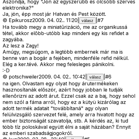
Aszondja, hogy "Jön az egyszerûbb és olcsóbb szerves
elektronika?"
Ja, jön, épp most jár Hatvan és Pest között.
©
Epikurosz
2009. 04. 02.
.
11:20
|
|
#
7
válasz
Ha tovább megy a miniatûrizáció, me az organikussá
tétel, akkor elõbb-utóbb kap mindeni egy kis refidet a
zagyába.
Az lesz a Zagy!
Amúgy, megsúgom, a legtöbb embernek már ma is
benne van a bogár a fejében, mindenféle refid nélkül.
Elég a ker.tévé. Akkor meg felesleges pánikolni.
:-D
©
potschweiler
2009. 04. 02.
.
10:42
|
|
#
6
válasz
na igen. Olvastam egy olyat hogy árutermékeken
hasznosítanák elõször, azért hogy jobban le tudják
ellenõrizni az adott árut. Ezzel csak az a baj, hogy sehol
nem szól a fáma arról, hogy ez a kütyü kizárólag az
adott termék adatait "továbbítaná" agy olyan
felülvizsgáló szervezet felé, amely arra hivatott hogy az
ember biztonságát szavatolja, stb. A kérdés az, ki tud
több tíz poloskával együtt élni a saját házában? Ennyit
az emberi szabadságjogokról.