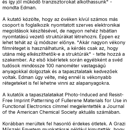
és így jól működő tranzisztorokat alkothassunk" -
mondta Edman.
A kutató közölte, hogy az övéken kívül számos más
csoport is foglalkozik nyomtatott szerves elektronikai
megoldások készítésével, de nagyon nehéz hibátlan
nyomtatású vezető struktúrákat létrehozni. Éppen ez
lehet tehát az új módszer előnye. "Akár nagyon vékony
filmréteget is használhatunk, a kérdés csak az, hogy
utána még elkészíthetők-e a struktúrák" - tette hozzá a
szakember. Az első kísérletek során egyébként a svéd
tudósok mindössze 100 nanométer vastagságú
anyagokkal dolgoztak és a tapasztalataik kedvezőek
voltak. Edman úgy vélte, még ennél is vékonyabb
rétegeteket is fel lehetne vinni az alapanyagokra.
A kutatók a tapasztalataikat Photo-Induced and Resist-
Free Imprint Patterning of Fullerene Materials for Use in
Functional Electronics címmel megjelentették a Journal
of the American Chemical Society aktuális számában.
Korábban merültek fel hasonló érdekes ötletek. A Grazi
Műszaki Egyetem munkatársai például kimutatták, hogy