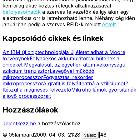
kémiailag aktív köztes rétegek alkalmazásával
befolyásolhatók
a szerves félvezetők és így akár egy
elektronikus orr is létrehozható lenne. Néhány cég idén
januárban pedig a szerves RFID-k mellett
érvelt
.
Kapcsolódó cikkek és linkek
Az IBM új chiptechnológiája új életet adhat a Moore
törvénynek
Folyadékos akkumulátorral hűtenék a
chipeket
Megvalósult az egyetlen atom vékonyságú
szilícium tranzisztor
Levegővel működő
mikroprocesszor
Fogyasztási rekorder
mikroprocesszor
A grafit is felválthatná a szilíciumot?
Készül a mágneses félvezető
Mikrohullámok gyorsítanák
a jövő processzorait
Hozzászólások
Jelentkezz be
a hozzászóláshoz.
©
05lampard
2009. 04. 03.
.
21:28
|
|
#
8
válasz