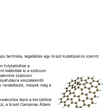
ú technika, legalábbis egy brazil kutatópáros szerint.
m folytatódhat a
 kiáltották ki a szilícium
énatomok százszor
ályafutásra visszatekintő
is rendelkezik, melyek még a
reakcióba lépni a körülöttük
i, a brazil Campinas Állami