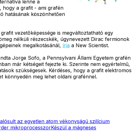
ternatíva lenne a
 hogy a grafit - ami grafén
záló hatásának köszönhetően
 grafit vezetőképessége is megváltoztatható egy
tömeg nélküli részecskék, úgynevezett Dirac fermionok
tógépeinek megalkotásánál,
írja
a New Scientist.
ndta Jorge Sofo, a Pennsylvani Állami Egyetem grafén
nban már kétségeit fejezte ki. Szerinte nem egyértelmű,
atások szükségesek. Kérdéses, hogy a grafit elektromos
et könnyedén meg lehet oldani grafénnel.
lósult az egyetlen atom vékonyságú szilícium
rder mikroprocesszor
Készül a mágneses