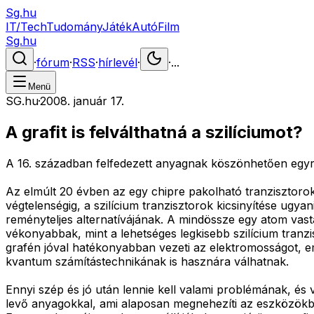
Sg.hu
IT/Tech
Tudomány
Játék
Autó
Film
Sg.hu
·
fórum
·
RSS
·
hírlevél
·
·
...
Menü
SG.hu
·
2008. január 17.
A grafit is felválthatná a szilíciumot?
A 16. században felfedezett anyagnak köszönhetően egyre k
Az elmúlt 20 évben az egy chipre pakolható tranzisztor
végtelenségig, a szilícium tranzisztorok kicsinyítése ugyan
reményteljes alternatívájának. A mindössze egy atom va
vékonyabbak, mint a lehetséges legkisebb szilícium tranzis
grafén jóval hatékonyabban vezeti az elektromosságot, em
kvantum számítástechnikának is hasznára válhatnak.
Ennyi szép és jó után lennie kell valami problémának, és 
levő anyagokkal, ami alaposan megnehezíti az eszközökbe