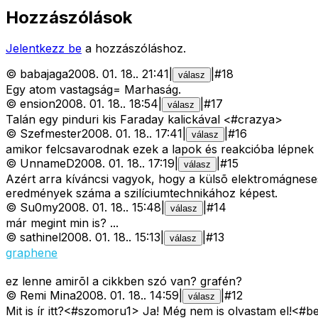
Hozzászólások
Jelentkezz be
a hozzászóláshoz.
©
babajaga
2008. 01. 18.
.
21:41
|
|
#
18
válasz
Egy atom vastagság= Marhaság.
©
ension
2008. 01. 18.
.
18:54
|
|
#
17
válasz
Talán egy pinduri kis Faraday kalickával <#crazya>
©
Szefmester
2008. 01. 18.
.
17:41
|
|
#
16
válasz
amikor felcsavarodnak ezek a lapok és reakcióba lépne
©
UnnameD
2008. 01. 18.
.
17:19
|
|
#
15
válasz
Azért arra kíváncsi vagyok, hogy a külsõ elektromágnese
eredmények száma a szilíciumtechnikához képest.
©
Su0my
2008. 01. 18.
.
15:48
|
|
#
14
válasz
már megint min is? ...
©
sathinel
2008. 01. 18.
.
15:13
|
|
#
13
válasz
graphene
ez lenne amirõl a cikkben szó van? grafén?
©
Remi Mina
2008. 01. 18.
.
14:59
|
|
#
12
válasz
Mit is ír itt?<#szomoru1>
Ja! Még nem is olvastam el!<#b