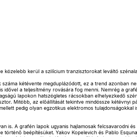
özelebb kerül a szilícium tranzisztorokat leváltó szénalap
ok száma kétévente megduplázódott, ez a trend azonban ne
is idővel a teljesítmény rovására fog menni. Nemrég a grafént
stagságú lapokon hatszögletes rácsokban elhelyezkedő sz
ztor. Mitöbb, az előállítását tekintve mindössze kétévnyi p
ellett pedig olyan egzotikus elektromos tulajdonságokkal 
van is. A grafén lapok ugyanis hajlamosak felcsavarodni és 
 történő beépítésüket. Yakov Kopelevich és Pablo Esqunaz