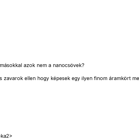
k másokkal azok nem a nanocsövek?
s zavarok ellen hogy képesek egy ilyen finom áramkört meg
eka2>