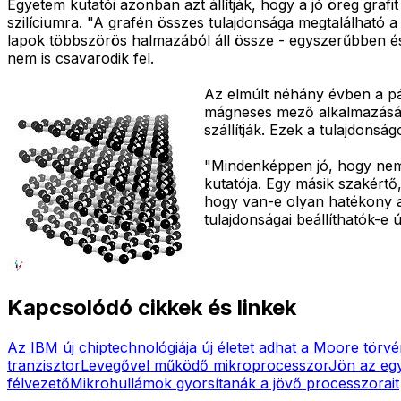
Egyetem kutatói azonban azt állítják, hogy a jó öreg grafi
szilíciumra. "A grafén összes tulajdonsága megtalálható a 
lapok többszörös halmazából áll össze - egyszerűbben és
nem is csavarodik fel.
Az elmúlt néhány évben a pár
mágneses mező alkalmazásáva
szállítják. Ezek a tulajdon
"Mindenképpen jó, hogy nem
kutatója. Egy másik szakértő
hogy van-e olyan hatékony a 
tulajdonságai beállíthatók-e
Kapcsolódó cikkek és linkek
Az IBM új chiptechnológiája új életet adhat a Moore törv
tranzisztor
Levegővel működő mikroprocesszor
Jön az eg
félvezető
Mikrohullámok gyorsítanák a jövő processzorait