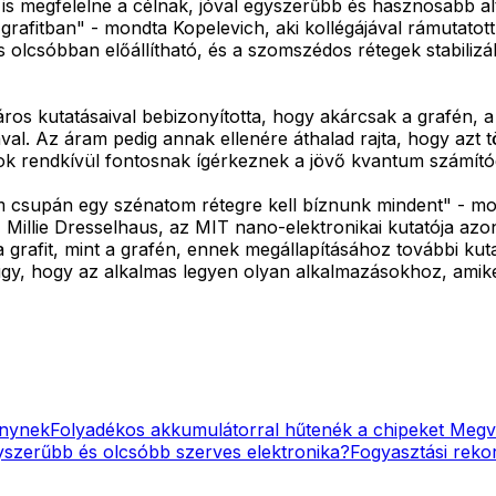
t is megfelelne a célnak, jóval egyszerűbb és hasznosabb al
grafitban" - mondta Kopelevich, aki kollégájával rámutatott,
 olcsóbban előállítható, és a szomszédos rétegek stabili
os kutatásaival bebizonyította, hogy akárcsak a grafén, a
l. Az áram pedig annak ellenére áthalad rajta, hogy azt 
ságok rendkívül fontosnak ígérkeznek a jövő kvantum számí
 csupán egy szénatom rétegre kell bíznunk mindent" - mo
, Millie Dresselhaus, az MIT nano-elektronikai kutatója azo
grafit, mint a grafén, ennek megállapításához további kut
 úgy, hogy az alkalmas legyen olyan alkalmazásokhoz, amik
énynek
Folyadékos akkumulátorral hűtenék a chipeket
Megva
yszerűbb és olcsóbb szerves elektronika?
Fogyasztási reko