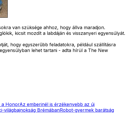
ásokra van szüksége ahhoz, hogy állva maradjon.
lökik, kicsit mozdít a labdáján és visszanyeri egyensúlyát.
tját, hogy egyszerűbb feladatokra, például szállításra
egyensúlyban lehet tartani - adta hírül a The New
ni a Honor
Az emberinél is érzékenyebb az új
i-világbajnokság Brémában
Robot-gyermek barátság