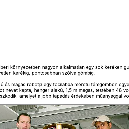
emberi környezetben nagyon alkalmatlan egy sok keréken gu
yetlen kerékig, pontosabban szólva gömbig.
csú és magas robotja egy focilabda méretű fémgömbön egye
lbot nevet kapta, henger alakú, 1,5 m magas, testében 48 v
aszkodik, amelyet a jobb tapadás érdekében műanyaggal vo