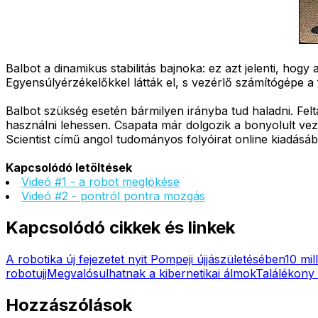
Balbot a dinamikus stabilitás bajnoka: ez azt jelenti, 
Egyensúlyérzékelőkkel látták el, s vezérlő számítógépe a f
Balbot szükség esetén bármilyen irányba tud haladni. Felta
használni lehessen. Csapata már dolgozik a bonyolult vez
Scientist című angol tudományos folyóirat online kiadásáb
Kapcsolódó letöltések
Videó #1 - a robot meglökése
Videó #2 - pontról pontra mozgás
Kapcsolódó cikkek és linkek
A robotika új fejezetet nyit Pompeji újjászületésében
10 mil
robotujj
Megvalósulhatnak a kibernetikai álmok
Találékony 
Hozzászólások