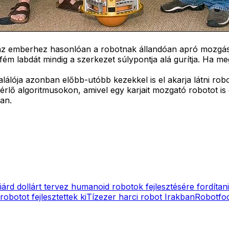
hogy az emberhez hasonlóan a robotnak állandóan apró mozg
ém labdát mindig a szerkezet súlypontja alá gurítja. Ha meg
lálója azonban előbb-utóbb kezekkel is el akarja látni robo
érlő algoritmusokon, amivel egy karjait mozgató robotot is 
an.
liárd dollárt tervez humanoid robotok fejlesztésére fordíta
robotot fejlesztettek ki
Tízezer harci robot Irakban
Robotfoc