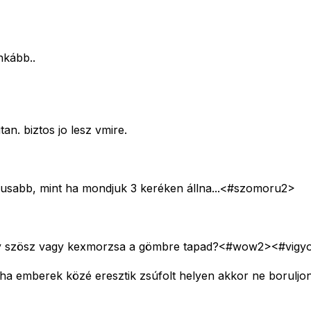
nkább..
an. biztos jo lesz vmire.
kusabb, mint ha mondjuk 3 keréken állna...<#szomoru2>
a egy szösz vagy kexmorzsa a gömbre tapad?<#wow2>
<#vigy
a emberek közé eresztik zsúfolt helyen akkor ne boruljon 