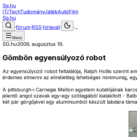
Sg.hu
IT/Tech
Tudomány
Játék
Autó
Film
Sg.hu
·
fórum
·
RSS
·
hírlevél
·
·
...
Menü
SG.hu
·
2006. augusztus 16.
Gömbön egyensúlyozó robot
Az egyensúlyozó robot feltalálója, Ralph Hollis szerint 
érdemes elmenni az elméletileg lehetséges minimumig, eg
A pittsburgh-i Carnegie Mellon egyetem kutatójának kar
jelentő angol szavak egy-egy szótagjából kialakított - Ba
két pár görgőjével egy alumíniumból készült labdára tám