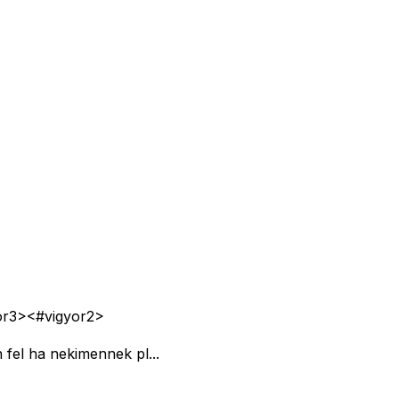
or3>
<#vigyor2>
fel ha nekimennek pl...