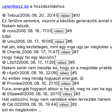
Jelentkezz be
a hozzászóláshoz.
©
Tetsuo
2006. 08. 20.
.
20:41
|
|
#
10
válasz
Ez 1enlõre semmire, viszont a késõbbi generációk annál i
Nekem tetszik.
©
noss
2006. 08. 18.
.
11:51
|
|
#
9
válasz
tutijó
©
uniu
2006. 08. 17.
.
16:09
|
|
#
8
válasz
hat jah, eleg keztetleges, mint egy inga ugy jar meglokes ut
©
Charlie_
2006. 08. 17.
.
11:47
|
|
#
7
válasz
Hogy megy fel egy lépcsõn?
©
L3zl13
2006. 08. 17.
.
11:26
|
|
#
6
válasz
Nekem senki nem mesélje be, hogy ez a megoldás prakti
©
r4pt0r
2006. 08. 16.
.
22:08
|
|
#
5
válasz
Az ember meg mindig fogyaszt energiát. 😛
©
Proview
2006. 08. 16.
.
21:10
|
|
#
4
válasz
Fura...energiát fogyaszt akkor is ha áll, meg mi van h
©
0Speed0
2006. 08. 16.
.
20:11
|
|
#
3
válasz
Hát valószínú hogy nem vandálok ellen tervezték hanem h
©
Cat 02
2006. 08. 16.
.
19:44
|
|
#
2
válasz
ezt én meglökném ...