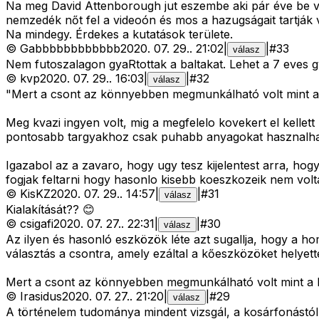
Na meg David Attenborough jut eszembe aki pár éve be val
nemzedék nőt fel a videoón és mos a hazugságait tartják 
Na mindegy. Érdekes a kutatások területe.
©
Gabbbbbbbbbbbb
2020. 07. 29.
.
21:02
|
|
#
33
válasz
Nem futoszalagon gyaRtottak a baltakat. Lehet a 7 eves gy
©
kvp
2020. 07. 29.
.
16:03
|
|
#
32
válasz
"Mert a csont az könnyebben megmunkálható volt mint a k
Meg kvazi ingyen volt, mig a megfelelo kovekert el kellet
pontosabb targyakhoz csak puhabb anyagokat hasznalha
Igazabol az a zavaro, hogy ugy tesz kijelentest arra, h
fogjak feltarni hogy hasonlo kisebb koeszkozeik nem volt
©
KisKZ
2020. 07. 29.
.
14:57
|
|
#
31
válasz
Kialakítását?? 😊
©
csigafi
2020. 07. 27.
.
22:31
|
|
#
30
válasz
Az ilyen és hasonló eszközök léte azt sugallja, hogy a hom
választás a csontra, amely ezáltal a kőeszközöket helyette
Mert a csont az könnyebben megmunkálható volt mint a kő
©
Irasidus
2020. 07. 27.
.
21:20
|
|
#
29
válasz
A történelem tudománya mindent vizsgál, a kosárfonástól