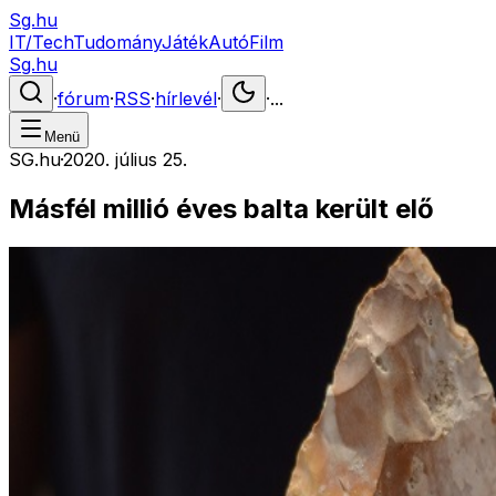
Sg.hu
IT/Tech
Tudomány
Játék
Autó
Film
Sg.hu
·
fórum
·
RSS
·
hírlevél
·
·
...
Menü
SG.hu
·
2020. július 25.
Másfél millió éves balta került elő