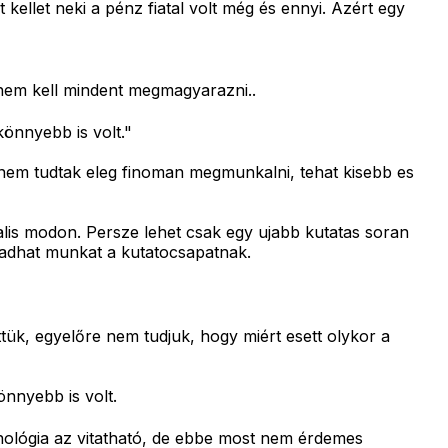
llet neki a pénz fiatal volt még és ennyi. Azért egy
s nem kell mindent megmagyarazni..
önnyebb is volt."
eg nem tudtak eleg finoman megmunkalni, tehat kisebb es
alis modon. Persze lehet csak egy ujabb kutatas soran
e adhat munkat a kutatocsapatnak.
ttük, egyelőre nem tudjuk, hogy miért esett olykor a
nnyebb is volt.
hnológia az vitatható, de ebbe most nem érdemes