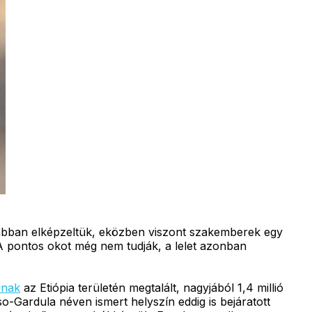
 korábban elképzeltük, eközben viszont szakemberek egy
 A pontos okot még nem tudják, a lelet azonban
lnak
az Etiópia területén megtalált, nagyjából 1,4 millió
o-Gardula néven ismert helyszín eddig is bejáratott