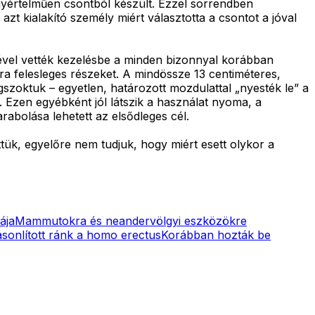
 egyértelműen csontból készült. Ezzel sorrendben
t kialakító személy miért választotta a csontot a jóval
ségével vették kezelésbe a minden bizonnyal korábban
kra felesleges részeket. A mindössze 13 centiméteres,
szoktuk – egyetlen, határozott mozdulattal „nyesték le” a
Ezen egyébként jól látszik a használat nyoma, a
arabolása lehetett az elsődleges cél.
ttük, egyelőre nem tudjuk, hogy miért esett olykor a
ája
Mammutokra és neandervölgyi eszközökre
sonlított ránk a homo erectus
Korábban hozták be