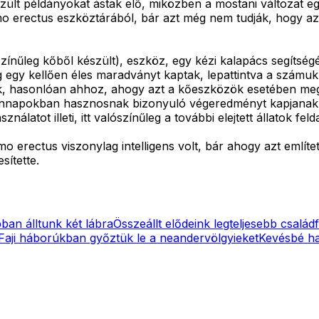
készült példányokat ástak elő, miközben a mostani változat
 erectus eszköztárából, bár azt még nem tudják, hogy az az
alószínűleg kőből készült), eszköz, egy kézi kalapács segít
dig egy kellően éles maradványt kaptak, lepattintva a számu
ték, hasonlóan ahhoz, ahogy azt a kőeszközök esetében meg
ennapokban hasznosnak bizonyuló végeredményt kapjanak. 
atot illeti, itt valószínűleg a további elejtett állatok feld
o erectus viszonylag intelligens volt, bár ahogy azt említe
sítette.
ban álltunk két lábra
Összeállt elődeink legteljesebb családf
Faji háborúkban győztük le a neandervölgyieket
Kevésbé ha