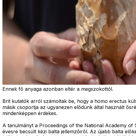
Ennek fő anyaga azonban eltér a megszokottól.
Brit kutatók arról számoltak be, hogy a homo erectus küls
másik csoportja az ugyanezen elődünk által használt ősr
mindenképpen érdekes.
A tanulmányt a Proceedings of the National Academy of 
évesre becsült kézi balta jellemzőiről. Az újabb balta el