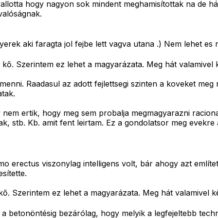
lotta hogy nagyon sok mindent meghamisítottak na de hát ke
valóságnak.
erek aki faragta jol fejbe lett vagva utana .) Nem lehet e
ő. Szerintem ez lehet a magyarázata. Meg hát valamivel k
t menni. Raadasul az adott fejlettsegi szinten a koveket m
tak.
ogy nem ertik, hogy meg sem probalja megmagyarazni racion
ak, stb. Kb. amit fent leirtam. Ez a gondolatsor meg evekr
o erectus viszonylag intelligens volt, bár ahogy azt említe
sítette.
. Szerintem ez lehet a magyarázata. Meg hát valamivel kö
 a betonöntésig bezárólag, hogy melyik a legfejeltebb tec