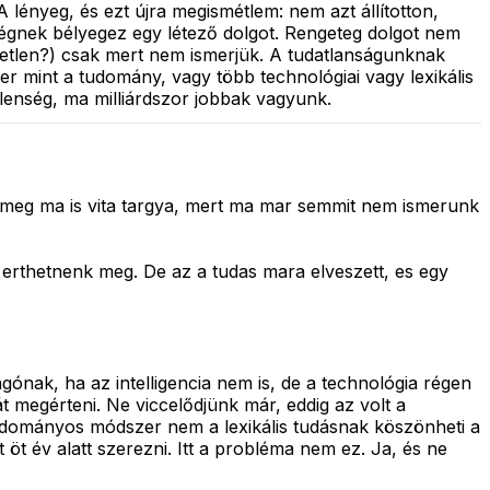
lényeg, és ezt újra megismétlem: nem azt állítotton,
nségnek bélyegez egy létező dolgot. Rengeteg dolgot nem
tetlen?) csak mert nem ismerjük. A tudatlanságunknak
er mint a tudomány, vagy több technológiai vagy lexikális
lenség, ma milliárdszor jobbak vagyunk.
e meg ma is vita targya, mert ma mar semmit nem ismerunk
rthetnenk meg. De az a tudas mara elveszett, es egy
gónak, ha az intelligencia nem is, de a technológia régen
t megérteni. Ne viccelődjünk már, eddig az volt a
udományos módszer nem a lexikális tudásnak köszönheti a
öt év alatt szerezni. Itt a probléma nem ez. Ja, és ne