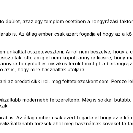
ató épület, azaz egy templom esetében a rongyrázási fakto
 darab is. Az átlag ember csak azért fogadja el hogy az a kő
unkalttal osszeteveszteni. Arrol nem beszelve, hogy a cik
acsiszoltak, stb. amig el nem kopott annyira kicsire, hogy m
annyira bonyolult es miszikus terulet mint pl. a barlangra
o az is, hogy mire hasznaltak utoljara.
ni az eredeti cikk iroi, meg feltetelezeskent sem. Persze l
lizáltabb modernebb felszereltebb. Még is sokkal butább. A
yzik.
darab is. Az átlag ember csak azért fogadja el hogy az a kő 
vilizálatlanabb törzsek ahol még használnak köveket fa fa