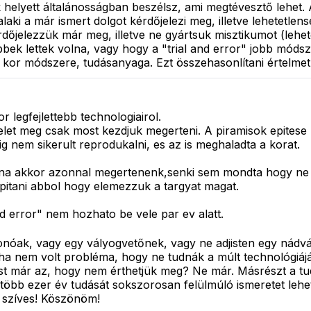
elyett általánosságban beszélsz, ami megtévesztő lehet. A 
ki a már ismert dolgot kérdőjelezi meg, illetve lehetetle
dőjelezzük már meg, illetve ne gyártsuk misztikumot (lehe
bbek lettek volna, vagy hogy a "trial and error" jobb módsz
n kor módszere, tudásanyaga. Ezt összehasonlítani értelmet
 legfejlettebb technologiairol.
telet meg csak most kezdjuk megerteni. A piramisok epites
g nem sikerult reprodukalni, es az is meghaladta a korat.
na akkor azonnal megertenenk,senki sem mondta hogy ne e
pitani abbol hogy elemezzuk a targyat magat.
d error" nem hozhato be vele par ev alatt.
rfonóak, vagy egy vályogvetőnek, vagy ne adjisten egy nádvá
oha nem volt probléma, hogy ne tudnák a múlt technológiájá
st már az, hogy nem érthetjük meg? Ne már. Másrészt a t
több ezer év tudását sokszorosan felülmúló ismeretet lehet 
y szíves! Köszönöm!