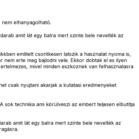
r nem elhanyagolható.
 darab amit lát egy balra mert szinte bele nevelték az
kben emlitett csontkesen latszik a hasznalat nyoma is,
ar nem erte meg bajlodni vele. Ekkor dobtak el es ilyen
jz ertelmezes, mivel minden eszkoznek van felhasznalasra
ehet csak nyujtani akarjak a kutatasi eredmenyeket
 sok technika ami körülveszi az embert teljesen elbutítja
darab amit lát egy balra mert szinte bele nevelték az
ragásra.