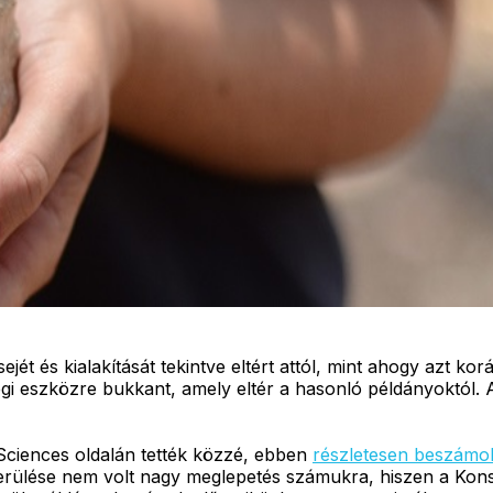
ejét és kialakítását tekintve eltért attól, mint ahogy azt
égi eszközre bukkant, amely eltér a hasonló példányoktól.
Sciences oldalán tették közzé, ebben
részletesen beszámo
őkerülése nem volt nagy meglepetés számukra, hiszen a Kons