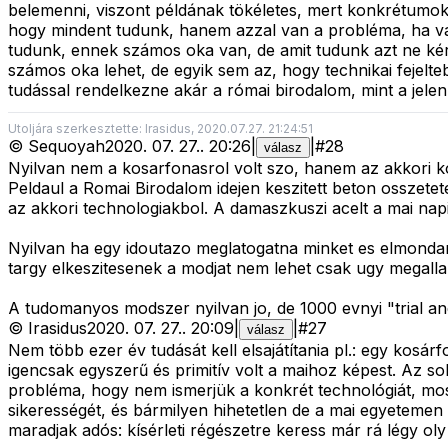
belemenni, viszont példának tökéletes, mert konkrétumok h
hogy mindent tudunk, hanem azzal van a probléma, ha vala
tudunk, ennek számos oka van, de amit tudunk azt ne kér
számos oka lehet, de egyik sem az, hogy technikai fejelte
tudással rendelkezne akár a római birodalom, mint a jele
Utoljára szerkesztette: Irasidus, 2020.07.27. 21:24:51
©
Sequoyah
2020. 07. 27.
.
20:26
|
|
#
28
válasz
Nyilvan nem a kosarfonasrol volt szo, hanem az akkori kor
Peldaul a Romai Birodalom idejen keszitett beton osszete
az akkori technologiakbol. A damaszkuszi acelt a mai napi
Nyilvan ha egy idoutazo meglatogatna minket es elmonda
targy elkeszitesenek a modjat nem lehet csak ugy megalla
A tudomanyos modszer nyilvan jo, de 1000 evnyi "trial an
©
Irasidus
2020. 07. 27.
.
20:09
|
|
#
27
válasz
Nem több ezer év tudását kell elsajátítania pl.: egy kosá
igencsak egyszerű és primitív volt a maihoz képest. Az s
probléma, hogy nem ismerjük a konkrét technológiát, mo
sikerességét, és bármilyen hihetetlen de a mai egyetemen 
maradjak adós: kísérleti régészetre keress már rá légy ol