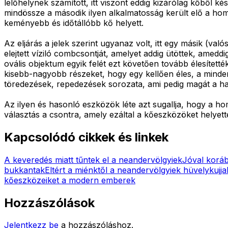
lelőhelynek számított, itt viszont eddig kizárólag kőből 
mindössze a második ilyen alkalmatosság került elő a homo
keményebb és időtállóbb kő helyett.
Az eljárás a jelek szerint ugyanaz volt, itt egy másik (v
elejtett víziló combcsontját, amelyet addig ütöttek, amed
ovális objektum egyik felét ezt követően tovább élesítet
kisebb-nagyobb részeket, hogy egy kellően éles, a mind
töredezések, repedezések sorozata, ami pedig magát a használ
Az ilyen és hasonló eszközök léte azt sugallja, hogy a hom
választás a csontra, amely ezáltal a kőeszközöket helyette
Kapcsolódó cikkek és linkek
A keveredés miatt tűntek el a neandervölgyiek
Jóval koráb
bukkantak
Eltért a miénktől a neandervölgyiek hüvelykujja
kőeszközeiket a modern emberek
Hozzászólások
Jelentkezz be
a hozzászóláshoz.