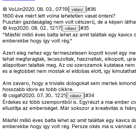
©
VolJin
2020. 08. 03.
.
07:19
|
|
#
36
válasz
1600 éve miért lett volna lehetetlen vasat önteni?
Pusztán gazdaságilag nem volt célszerű, de a képen láth
©
kvp
2020. 08. 02.
.
12:17
|
|
#
35
válasz
"Másfél millió éves balta lehet az amit találtak egy kavics
emberekbe hogy így volt rég."
Azert eleg nehez egy termeszetesen kopott kovet egy megm
tehat megfaragtak, lecsiszoltak, hasznaltak, elkopott, ujr
allapotban talaltak meg. Az osi szerszamok kutatasa nem 
es a legtobbet nem mostak el eldobas elott, igy kimutathat
Ami zavaro, hogy a trivialis dologokat sem mertek kimonda
hosszabb idore es tobb cikkre.
©
csigafi
2020. 07. 30.
.
12:21
|
|
#
34
válasz
Érdekes ez több szempontból is. Egyrészt a mai ember civi
ellustítja az emberiséget. Már sokszor a kreativitás is hián
Másfél millió éves balta lehet az amit találtak egy kavics 
emberekbe hogy így volt rég. Persze okés ma is vannak ci