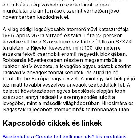
elbontsák a régi vasbeton szarkofágot, ennek
munkálatai ukrán források szerint várhatóan jövő
novemberben kezdődnek el.
A világ eddigi legsúlyosabb atomerőművi katasztrófája
1986. április 26-ra virradó éjszaka 1 óra 23 perckor
következett be a Szovjetunióhoz tartozó Ukrán SZSZK
területén, a Kijevtől kevesebb mint 100 kilométerre
északra fekvő csernobili erőmű negyedik blokkjában.
Robbanás következtében részben megsemmisült a
reaktor aktív övezete, a levegőbe egyes adatok szerint
radioaktív anyagok tonnái kerültek, és sugárfelhő
borította be Európa nagy részét. A mintegy két hétig égő
tűz miatt további veszélyes anyagok szabadultak fel. A
baleset következtében egyes becslések alapján több
százszor annyi radioaktív szennyeződés jutott a
levegőbe, mint a második világháborúban Hirosimára és
Nagaszakira ledobott atombombák felrobbanása után.
Kapcsolódó cikkek és linkek
Bejelentette a Google hol építi meg első kis moduláris