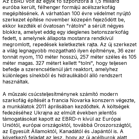
Az EBRD volt az egyik fő szponzora a 1,5 milliárd
euróba került, félhenger formájú acélszarkofág
megépítésének. A várhatóan 100 évre védelmet nyújtó
szerkezet építése november közepén fejeződött be,
ekkor kezdték el óvatosan "rátolni" a sérült négyes
blokkra, amelyet eddig egy ideiglenes betonszarkofág
fedett, s amelynek állapota mostanra rendkívül
megromlott, repedések keletkeztek rajta. Az új szerkezet
a világ legnagyobb mozgatható ilyen építménye, 36 ezer
tonnát nyom, 110 méter hosszú, 257 méter széles és 105
méter magas. 327 métert kellett "tolni", hogy teljesen
befedje a szerencsétlenül járt reaktort, amelyhez
különleges sínekből és hidraulikából álló rendszert
használtak.
A műszaki csúcsteljesítménynek számító modern
szarkofág építését a francia Novarka konszern végezte,
a munkálatok 2011 áprilisában kezdődtek. A költségek
fedezéséhez Ukrajna az elmúlt években jelentős
támogatásokat kapott az EBRD-n kívül az Európai
Uniótól, európai országoktól, továbbá Oroszországtól,
az Egyesült Államoktól, Kanadától és Japántól is. A
következő feladat az lesz, hogy az új acélburok alatt