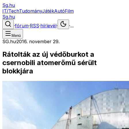
Sg.hu
IT/Tech
Tudomány
Játék
Autó
Film
Sg.hu
·
fórum
·
RSS
·
hírlevél
·
·
...
Menü
SG.hu
·
2016. november 29.
Rátolták az új védőburkot a
csernobili atomerőmű sérült
blokkjára