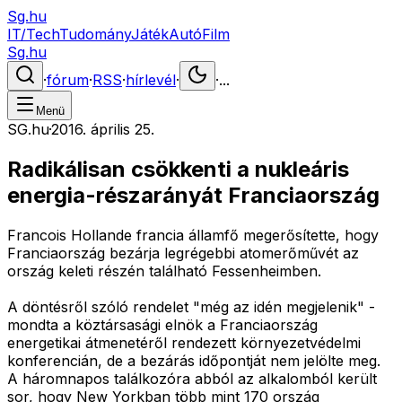
Sg.hu
IT/Tech
Tudomány
Játék
Autó
Film
Sg.hu
·
fórum
·
RSS
·
hírlevél
·
·
...
Menü
SG.hu
·
2016. április 25.
Radikálisan csökkenti a nukleáris
energia-részarányát Franciaország
Francois Hollande francia államfő megerősítette, hogy
Franciaország bezárja legrégebbi atomerőművét az
ország keleti részén található Fessenheimben.
A döntésről szóló rendelet "még az idén megjelenik" -
mondta a köztársasági elnök a Franciaország
energetikai átmenetéről rendezett környezetvédelmi
konferencián, de a bezárás időpontját nem jelölte meg.
A háromnapos találkozóra abból az alkalomból került
sor, hogy New Yorkban több mint 170 ország