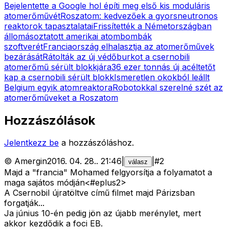
Bejelentette a Google hol építi meg első kis moduláris
atomerőművét
Roszatom: kedvezőek a gyorsneutronos
reaktorok tapasztalatai
Frissítették a Németországban
állomásoztatott amerikai atombombák
szoftverét
Franciaország elhalasztja az atomerőművek
bezárását
Rátolták az új védőburkot a csernobili
atomerőmű sérült blokkjára
36 ezer tonnás új acéltetőt
kap a csernobili sérült blokk
Ismeretlen okokból leállt
Belgium egyik atomreaktora
Robotokkal szerelné szét az
atomerőműveket a Roszatom
Hozzászólások
Jelentkezz be
a hozzászóláshoz.
©
Amergin
2016. 04. 28.
.
21:46
|
|
#
2
válasz
Majd a "francia" Mohamed felgyorsítja a folyamatot a
maga sajátos módján<#eplus2>
A Csernobil újratöltve című filmet majd Párizsban
forgatják...
Ja június 10-én pedig jön az újabb merénylet, mert
akkor kezdődik a foci EB.