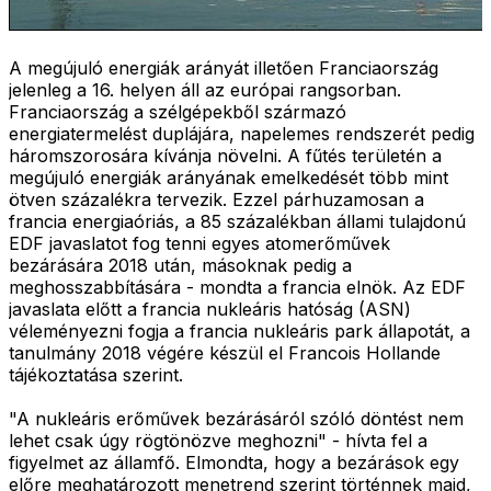
A megújuló energiák arányát illetően Franciaország
jelenleg a 16. helyen áll az európai rangsorban.
Franciaország a szélgépekből származó
energiatermelést duplájára, napelemes rendszerét pedig
háromszorosára kívánja növelni. A fűtés területén a
megújuló energiák arányának emelkedését több mint
ötven százalékra tervezik. Ezzel párhuzamosan a
francia energiaóriás, a 85 százalékban állami tulajdonú
EDF javaslatot fog tenni egyes atomerőművek
bezárására 2018 után, másoknak pedig a
meghosszabbítására - mondta a francia elnök. Az EDF
javaslata előtt a francia nukleáris hatóság (ASN)
véleményezni fogja a francia nukleáris park állapotát, a
tanulmány 2018 végére készül el Francois Hollande
tájékoztatása szerint.
"A nukleáris erőművek bezárásáról szóló döntést nem
lehet csak úgy rögtönözve meghozni" - hívta fel a
figyelmet az államfő. Elmondta, hogy a bezárások egy
előre meghatározott menetrend szerint történnek majd,