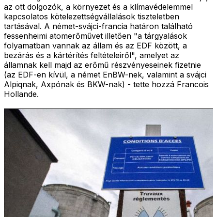
az ott dolgozók, a környezet és a klímavédelemmel
kapcsolatos kötelezettségvállalások tiszteletben
tartásával. A német-svájci-francia határon található
fessenheimi atomerőművet illetően "a tárgyalások
folyamatban vannak az állam és az EDF között, a
bezárás és a kártérítés feltételeiről", amelyet az
államnak kell majd az erőmű részvényeseinek fizetnie
(az EDF-en kívül, a német EnBW-nek, valamint a svájci
Alpiqnak, Axpónak és BKW-nak) - tette hozzá Francois
Hollande.