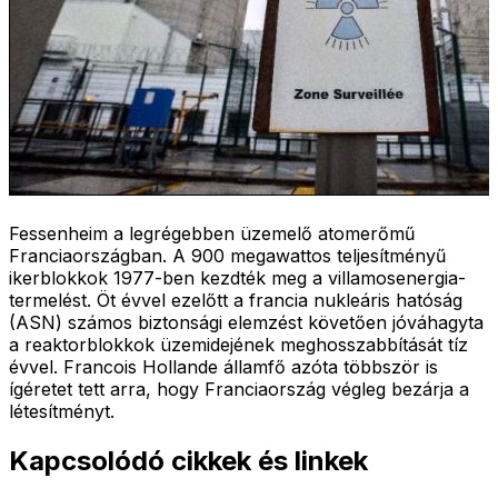
Fessenheim a legrégebben üzemelő atomerőmű
Franciaországban. A 900 megawattos teljesítményű
ikerblokkok 1977-ben kezdték meg a villamosenergia-
termelést. Öt évvel ezelőtt a francia nukleáris hatóság
(ASN) számos biztonsági elemzést követően jóváhagyta
a reaktorblokkok üzemidejének meghosszabbítását tíz
évvel. Francois Hollande államfő azóta többször is
ígéretet tett arra, hogy Franciaország végleg bezárja a
létesítményt.
Kapcsolódó cikkek és linkek