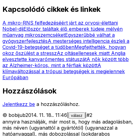
Kapcsolódó cikkek és linkek
A mikro-RNS felfedezéséért járt az orvosi-élettani
Nobel-díj
Először találtak élő emberek tüdeje mélyén
műanyag mikroszemcséket
Egyszerűbbé válhat a
gyógyszerfejlesztés
A mesterséges intelligencia észleli a
Covid-19-betegséget a tüdőben
Megfejthették, hogyan
okoz őszülést a stressz
Az oltásellenesek miatt Anglia
elvesztette kanyarómentes státuszát
A nők között több
az Alzheimer-kóros, mint a férfiak között
A
klímaváltozással a trópusi betegségek is megjelennek
Európában
Hozzászólások
Jelentkezz be
a hozzászóláshoz.
©
bobijub
2014. 11. 18.
.
11:46
|
|
#
2
válasz
annyira használják, már most is, hogy más adagolásban,
más néven (ugyanattól a gyártótól) (ugyanazzal a
hatóanyaggal), más dobozolással (sokdarabos