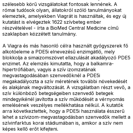
szélesebb körű vizsgálatokat fontosak lennének. A
római tudósok olyan, állatokról szóló tanulmányokat
elemeztek, amelyekben Viagrát is használtak, és egy új
kutatást is elvégeztek 1622 szívbeteg ember
részvételével - írta a BioMed Central Medicine című
szaklapban közzétett tanulmány.
A Viagra és más hasonló célra használt gyógyszerek fő
alkotóeleme a PDE5i elnevezésű enzimgátló, mely
blokkolja a simaizomszövet ellazulását akadályozó PDE5
enzimet. Az elemzés kimutatta, hogy a balkamra-
hipertrófiában, vagyis a szív izomzatának
megvastagodásában szenvedőknél a PDE5i
megakadályozta a szív méretének további növekedését
és alakjának megváltozását. A vizsgálatban részt vevő, a
szív különböző betegségeiben szenvedő betegek
mindegyikénél javította a szív működését a vérnyomás
emelésének veszélyes mellékhatása nélkül. A kutatók
arra következtettek, hogy a PDE5i használata ésszerű
lehet a szívizom-megvastagodásban szenvedők mellett a
szívinfarktus korai stádiumában is, amikor a szív nem
képes kellő erőt kifejteni.