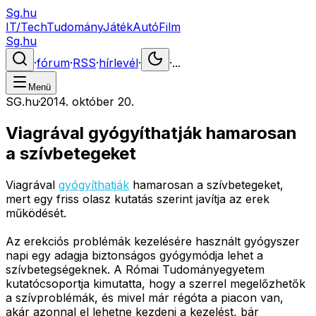
Sg.hu
IT/Tech
Tudomány
Játék
Autó
Film
Sg.hu
·
fórum
·
RSS
·
hírlevél
·
·
...
Menü
SG.hu
·
2014. október 20.
Viagrával gyógyíthatják hamarosan
a szívbetegeket
Viagrával
gyógyíthatják
hamarosan a szívbetegeket,
mert egy friss olasz kutatás szerint javítja az erek
működését.
Az erekciós problémák kezelésére használt gyógyszer
napi egy adagja biztonságos gyógymódja lehet a
szívbetegségeknek. A Római Tudományegyetem
kutatócsoportja kimutatta, hogy a szerrel megelőzhetők
a szívproblémák, és mivel már régóta a piacon van,
akár azonnal el lehetne kezdeni a kezelést, bár