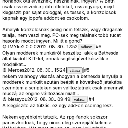
honapok ota elveznek, hasznalnak, ingyen? A Beth
csak osszeszedi a jobb otleteket, osszegyurja, majd
kiegesziti par sajat dologgal, es tessek, a konzolosok
kapnak egy jopofa addont es csokolom.
Amelyik konzolosnak pedig nem tetszik, vagy draganak
talalja, nem veszi meg. PC-sek meg talalnak tobb tucat
hasonlo modot ingyen. Mi itt a gond?
©
IMYke2.0.0.0
2012. 08. 30.
.
17:52
|
|
#
6
válasz
Olyan modderek munkáiról beszélsz, akik a Bethesda
által kiadott KIT-tel, annak segítségével készítik a
modjaikat...
©
Merces
2012. 08. 30.
.
15:24
|
|
#
5
válasz
nekem valahogy visszás ahogyan a bethesda lenyulja a
modderek munkáit azután beépiti a következõ játékába
szerintem a scripteken sem válltoztatnak csak amennyit
muszáj az engine válltozásai miatt...
©
blessyou
2012. 08. 30.
.
09:49
|
|
#
4
válasz
A kiegészítõ az túlzás, ez egy add-on csomag lesz.
Nekem egyébként tetszik. Az rpg-fanok sokszor
panaszkodnak, hogy nincs elég szerepjátékelem a