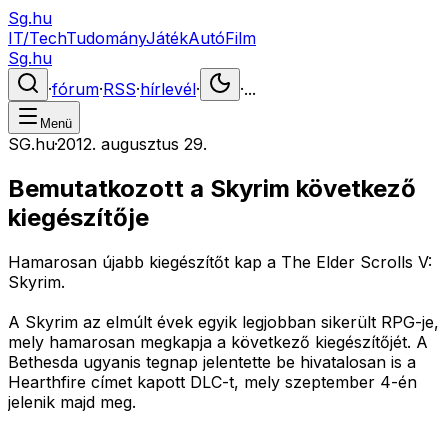
Sg.hu
IT/Tech
Tudomány
Játék
Autó
Film
Sg.hu
·
fórum
·
RSS
·
hírlevél
·
·
...
Menü
SG.hu
·
2012. augusztus 29.
Bemutatkozott a Skyrim következő
kiegészítője
Hamarosan újabb kiegészítőt kap a The Elder Scrolls V:
Skyrim.
A Skyrim az elmúlt évek egyik legjobban sikerült RPG-je,
mely hamarosan megkapja a következő kiegészítőjét. A
Bethesda ugyanis tegnap jelentette be hivatalosan is a
Hearthfire címet kapott DLC-t, mely szeptember 4-én
jelenik majd meg.