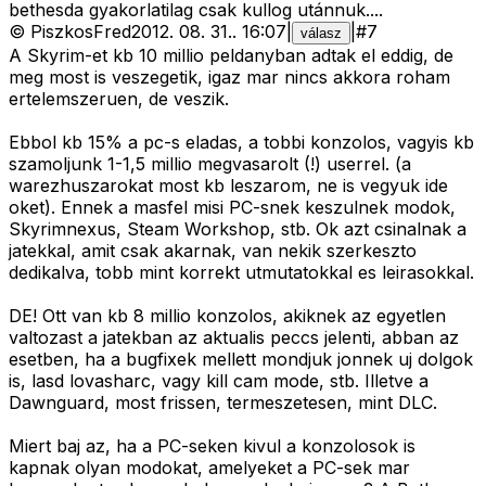
bethesda gyakorlatilag csak kullog utánnuk....
©
PiszkosFred
2012. 08. 31.
.
16:07
|
|
#
7
válasz
A Skyrim-et kb 10 millio peldanyban adtak el eddig, de
meg most is veszegetik, igaz mar nincs akkora roham
ertelemszeruen, de veszik.
Ebbol kb 15% a pc-s eladas, a tobbi konzolos, vagyis kb
szamoljunk 1-1,5 millio megvasarolt (!) userrel. (a
warezhuszarokat most kb leszarom, ne is vegyuk ide
oket). Ennek a masfel misi PC-snek keszulnek modok,
Skyrimnexus, Steam Workshop, stb. Ok azt csinalnak a
jatekkal, amit csak akarnak, van nekik szerkeszto
dedikalva, tobb mint korrekt utmutatokkal es leirasokkal.
DE! Ott van kb 8 millio konzolos, akiknek az egyetlen
valtozast a jatekban az aktualis peccs jelenti, abban az
esetben, ha a bugfixek mellett mondjuk jonnek uj dolgok
is, lasd lovasharc, vagy kill cam mode, stb. Illetve a
Dawnguard, most frissen, termeszetesen, mint DLC.
Miert baj az, ha a PC-seken kivul a konzolosok is
kapnak olyan modokat, amelyeket a PC-sek mar