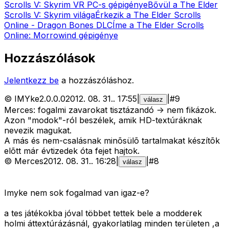
Scrolls V: Skyrim VR PC-s gépigénye
Bővül a The Elder
Scrolls V: Skyrim világa
Érkezik a The Elder Scrolls
Online - Dragon Bones DLC
Íme a The Elder Scrolls
Online: Morrowind gépigénye
Hozzászólások
Jelentkezz be
a hozzászóláshoz.
©
IMYke2.0.0.0
2012. 08. 31.
.
17:55
|
|
#
9
válasz
Merces: fogalmi zavarokat tisztázandó -> nem fikázok.
Azon "modok"-ról beszélek, amik HD-textúráknak
nevezik magukat.
A más és nem-csalásnak minõsülõ tartalmakat készítõk
elõtt már évtizedek óta fejet hajtok.
©
Merces
2012. 08. 31.
.
16:28
|
|
#
8
válasz
Imyke nem sok fogalmad van igaz-e?
a tes játékokba jóval többet tettek bele a modderek
holmi áttextúrázásnál, gyakorlatilag minden területen ,a