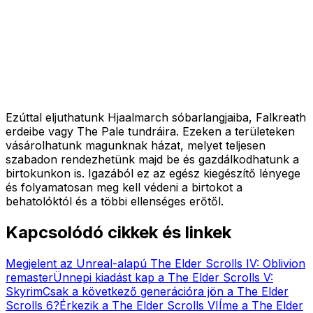
Ezúttal eljuthatunk Hjaalmarch sóbarlangjaiba, Falkreath
erdeibe vagy The Pale tundráira. Ezeken a területeken
vásárolhatunk magunknak házat, melyet teljesen
szabadon rendezhetünk majd be és gazdálkodhatunk a
birtokunkon is. Igazából ez az egész kiegészítő lényege
és folyamatosan meg kell védeni a birtokot a
behatolóktól és a többi ellenséges erőtől.
Kapcsolódó cikkek és linkek
Megjelent az Unreal-alapú The Elder Scrolls IV: Oblivion
remaster
Ünnepi kiadást kap a The Elder Scrolls V:
Skyrim
Csak a következő generációra jön a The Elder
Scrolls 6?
Érkezik a The Elder Scrolls VI
Íme a The Elder