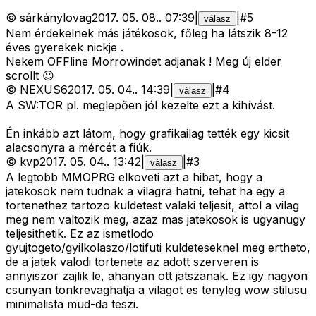
©
sárkánylovag
2017. 05. 08.
.
07:39
|
|
#
5
válasz
Nem érdekelnek más játékosok, főleg ha látszik 8-12
éves gyerekek nickje .
Nekem OFFline Morrowindet adjanak ! Meg új elder
scrollt 😉
©
NEXUS6
2017. 05. 04.
.
14:39
|
|
#
4
válasz
A SW:TOR pl. meglepően jól kezelte ezt a kihívást.
Én inkább azt látom, hogy grafikailag tették egy kicsit
alacsonyra a mércét a fiúk.
©
kvp
2017. 05. 04.
.
13:42
|
|
#
3
válasz
A legtobb MMOPRG elkoveti azt a hibat, hogy a
jatekosok nem tudnak a vilagra hatni, tehat ha egy a
tortenethez tartozo kuldetest valaki teljesit, attol a vilag
meg nem valtozik meg, azaz mas jatekosok is ugyanugy
teljesithetik. Ez az ismetlodo
gyujtogeto/gyilkolaszo/lotifuti kuldeteseknel meg ertheto,
de a jatek valodi tortenete az adott szerveren is
annyiszor zajlik le, ahanyan ott jatszanak. Ez igy nagyon
csunyan tonkrevaghatja a vilagot es tenyleg wow stilusu
minimalista mud-da teszi.