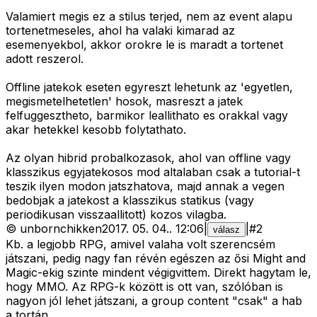
Valamiert megis ez a stilus terjed, nem az event alapu
tortenetmeseles, ahol ha valaki kimarad az
esemenyekbol, akkor orokre le is maradt a tortenet
adott reszerol.
Offline jatekok eseten egyreszt lehetunk az 'egyetlen,
megismetelhetetlen' hosok, masreszt a jatek
felfuggesztheto, barmikor leallithato es orakkal vagy
akar hetekkel kesobb folytathato.
Az olyan hibrid probalkozasok, ahol van offline vagy
klasszikus egyjatekosos mod altalaban csak a tutorial-t
teszik ilyen modon jatszhatova, majd annak a vegen
bedobjak a jatekost a klasszikus statikus (vagy
periodikusan visszaallitott) kozos vilagba.
©
unbornchikken
2017. 05. 04.
.
12:06
|
|
#
2
válasz
Kb. a legjobb RPG, amivel valaha volt szerencsém
játszani, pedig nagy fan révén egészen az ősi Might and
Magic-ekig szinte mindent végigvittem. Direkt hagytam le,
hogy MMO. Az RPG-k között is ott van, szólóban is
nagyon jól lehet játszani, a group content "csak" a hab
a tortán.