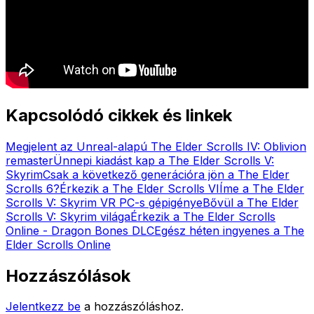
Kapcsolódó cikkek és linkek
Megjelent az Unreal-alapú The Elder Scrolls IV: Oblivion
remaster
Ünnepi kiadást kap a The Elder Scrolls V:
Skyrim
Csak a következő generációra jön a The Elder
Scrolls 6?
Érkezik a The Elder Scrolls VI
Íme a The Elder
Scrolls V: Skyrim VR PC-s gépigénye
Bővül a The Elder
Scrolls V: Skyrim világa
Érkezik a The Elder Scrolls
Online - Dragon Bones DLC
Egész héten ingyenes a The
Elder Scrolls Online
Hozzászólások
Jelentkezz be
a hozzászóláshoz.