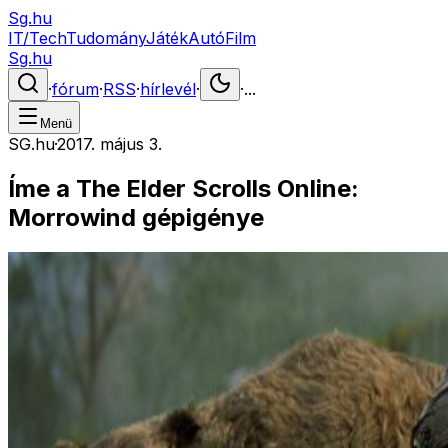
Sg.hu
IT/Tech
Tudomány
Játék
Autó
Film
Sg.hu
·
fórum
·
RSS
·
hírlevél
·
·
...
Menü
SG.hu
·
2017. május 3.
Íme a The Elder Scrolls Online:
Morrowind gépigénye