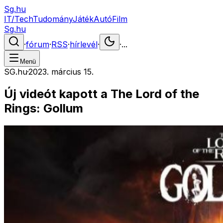
Sg.hu
IT/Tech
Tudomány
Játék
Autó
Film
Sg.hu
·
fórum
·
RSS
·
hírlevél
·
·
...
Menü
SG.hu
·
2023. március 15.
Új videót kapott a The Lord of the
Rings: Gollum