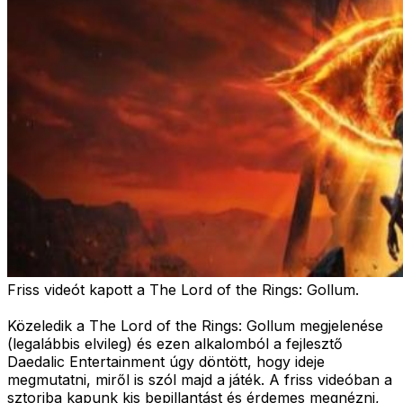
Friss videót kapott a The Lord of the Rings: Gollum.
Közeledik a The Lord of the Rings: Gollum megjelenése
(legalábbis elvileg) és ezen alkalomból a fejlesztő
Daedalic Entertainment úgy döntött, hogy ideje
megmutatni, miről is szól majd a játék. A friss videóban a
sztoriba kapunk kis bepillantást és érdemes megnézni,