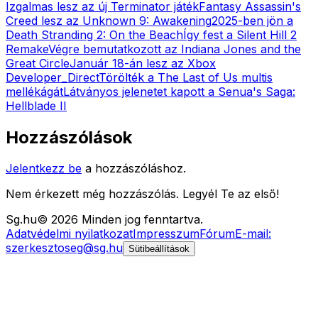
Izgalmas lesz az új Terminator játék
Fantasy Assassin's
Creed lesz az Unknown 9: Awakening
2025-ben jön a
Death Stranding 2: On the Beach
Így fest a Silent Hill 2
Remake
Végre bemutatkozott az Indiana Jones and the
Great Circle
Január 18-án lesz az Xbox
Developer_Direct
Törölték a The Last of Us multis
mellékágát
Látványos jelenetet kapott a Senua's Saga:
Hellblade II
Hozzászólások
Jelentkezz be
a hozzászóláshoz.
Nem érkezett még hozzászólás. Legyél Te az első!
Sg
.hu
©
2026
Minden jog fenntartva.
Adatvédelmi nyilatkozat
Impresszum
Fórum
E-mail:
szerkesztoseg@sg.hu
Sütibeállítások