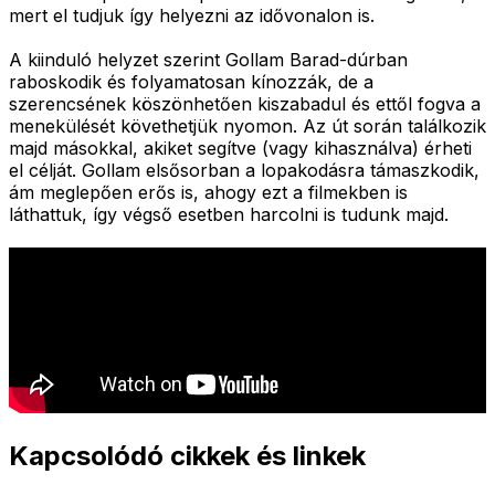
mert el tudjuk így helyezni az idővonalon is.
A kiinduló helyzet szerint Gollam Barad-dúrban
raboskodik és folyamatosan kínozzák, de a
szerencsének köszönhetően kiszabadul és ettől fogva a
menekülését követhetjük nyomon. Az út során találkozik
majd másokkal, akiket segítve (vagy kihasználva) érheti
el célját. Gollam elsősorban a lopakodásra támaszkodik,
ám meglepően erős is, ahogy ezt a filmekben is
láthattuk, így végső esetben harcolni is tudunk majd.
Kapcsolódó cikkek és linkek