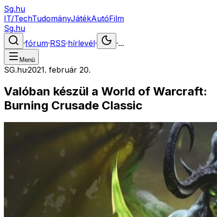
Sg.hu
IT/Tech
Tudomány
Játék
Autó
Film
Sg.hu
·
fórum
·
RSS
·
hírlevél
·
·
...
Menü
SG.hu
·
2021. február 20.
Valóban készül a World of Warcraft:
Burning Crusade Classic