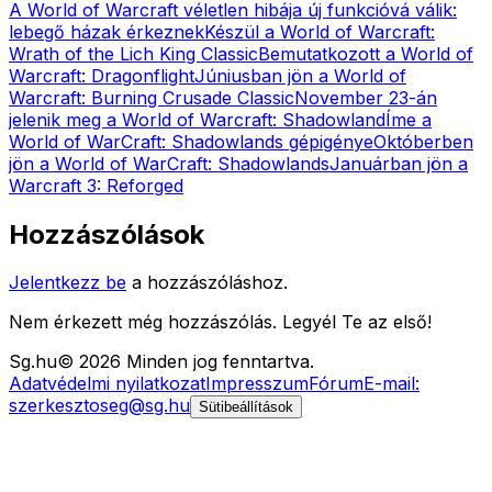
A World of Warcraft véletlen hibája új funkcióvá válik:
lebegő házak érkeznek
Készül a World of Warcraft:
Wrath of the Lich King Classic
Bemutatkozott a World of
Warcraft: Dragonflight
Júniusban jön a World of
Warcraft: Burning Crusade Classic
November 23-án
jelenik meg a World of Warcraft: Shadowland
Íme a
World of WarCraft: Shadowlands gépigénye
Októberben
jön a World of WarCraft: Shadowlands
Januárban jön a
Warcraft 3: Reforged
Hozzászólások
Jelentkezz be
a hozzászóláshoz.
Nem érkezett még hozzászólás. Legyél Te az első!
Sg
.hu
©
2026
Minden jog fenntartva.
Adatvédelmi nyilatkozat
Impresszum
Fórum
E-mail:
szerkesztoseg@sg.hu
Sütibeállítások