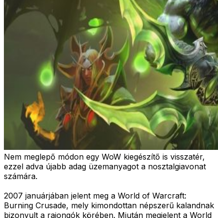
Nem meglepő módon egy WoW kiegészítő is visszatér,
ezzel adva újabb adag üzemanyagot a nosztalgiavonat
számára.
2007 januárjában jelent meg a World of Warcraft:
Burning Crusade, mely kimondottan népszerű kalandnak
bizonyult a rajongók körében. Miután megjelent a World