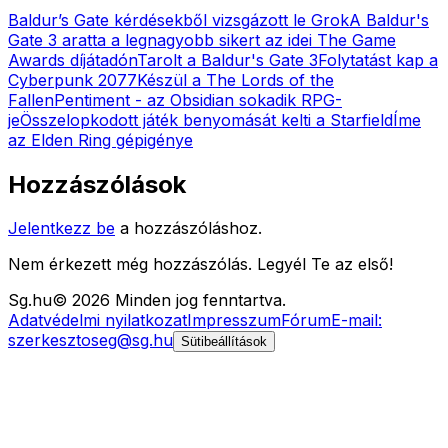
Baldur’s Gate kérdésekből vizsgázott le Grok
A Baldur's
Gate 3 aratta a legnagyobb sikert az idei The Game
Awards díjátadón
Tarolt a Baldur's Gate 3
Folytatást kap a
Cyberpunk 2077
Készül a The Lords of the
Fallen
Pentiment - az Obsidian sokadik RPG-
je
Összelopkodott játék benyomását kelti a Starfield
Íme
az Elden Ring gépigénye
Hozzászólások
Jelentkezz be
a hozzászóláshoz.
Nem érkezett még hozzászólás. Legyél Te az első!
Sg
.hu
©
2026
Minden jog fenntartva.
Adatvédelmi nyilatkozat
Impresszum
Fórum
E-mail:
szerkesztoseg@sg.hu
Sütibeállítások