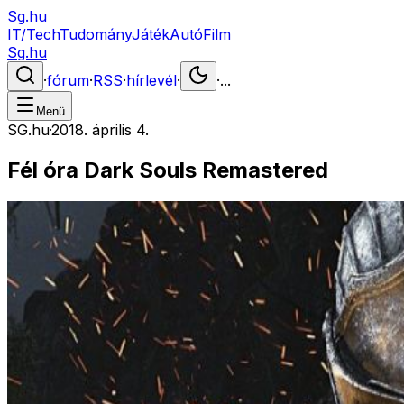
Sg.hu
IT/Tech
Tudomány
Játék
Autó
Film
Sg.hu
·
fórum
·
RSS
·
hírlevél
·
·
...
Menü
SG.hu
·
2018. április 4.
Fél óra Dark Souls Remastered