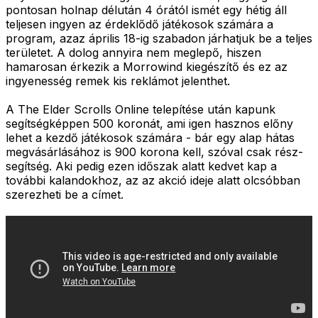
pontosan holnap délután 4 órától ismét egy hétig áll
teljesen ingyen az érdeklődő játékosok számára a
program, azaz április 18-ig szabadon járhatjuk be a teljes
területet. A dolog annyira nem meglepő, hiszen
hamarosan érkezik a Morrowind kiegészítő és ez az
ingyenesség remek kis reklámot jelenthet.
A The Elder Scrolls Online telepítése után kapunk
segítségképpen 500 koronát, ami igen hasznos előny
lehet a kezdő játékosok számára - bár egy alap hátas
megvásárlásához is 900 korona kell, szóval csak rész-
segítség. Aki pedig ezen időszak alatt kedvet kap a
további kalandokhoz, az az akció ideje alatt olcsóbban
szerezheti be a címet.