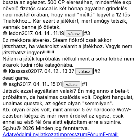
bxszta az egészet. 500 CP eléréséhez, mindenféle exp
növelő fizetős cuccal is két hónap agyatlan grindelés
napi másfél órában, hogy majd "méltó" legyél a 12 fős
Trialokhoz... Kár ezért a játékért, mert amúgy tetszik,
vannak benne jó ötletek.
©
ledon
2017. 04. 14.
.
11:19
|
|
#
3
válasz
Ez mekkora átverés. Steam fiókról csak akkor
játszhatsz, ha vásárolsz valamit a játékhoz. Vagyis nem
játszhatsz ingyen!!!!!!!!!
Nálam a játék kipróbálás nélkül ment a soha többé nem
akarok tudni róla kategóriába.
©
Kissssss0
2017. 04. 12.
.
13:37
|
|
#
2
válasz
dead game.
©
asgh
2017. 04. 11.
.
15:01
|
|
#
1
válasz
Játszik ezzel egyáltalán valaki? Én még anno a beta-t
próbáltam, de hatalmas csalódás volt. Döglött hangulat,
unalmas questek, az egész olyan "semmilyen".
Kb. olyan érzés volt, mint amikor 5 év hardcore WoW-
ozásban kiégsz és már nem érdekel az egész, csak
ennél az első fél óra alatt eljutottam erre a szintre.
Sg
.hu
©
2026
Minden jog fenntartva.
Adatvédelmi nyilatkozat
Impresszum
Fórum
E-mail: