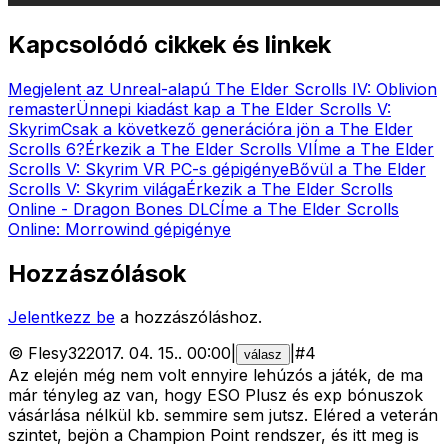
Kapcsolódó cikkek és linkek
Megjelent az Unreal-alapú The Elder Scrolls IV: Oblivion
remaster
Ünnepi kiadást kap a The Elder Scrolls V:
Skyrim
Csak a következő generációra jön a The Elder
Scrolls 6?
Érkezik a The Elder Scrolls VI
Íme a The Elder
Scrolls V: Skyrim VR PC-s gépigénye
Bővül a The Elder
Scrolls V: Skyrim világa
Érkezik a The Elder Scrolls
Online - Dragon Bones DLC
Íme a The Elder Scrolls
Online: Morrowind gépigénye
Hozzászólások
Jelentkezz be
a hozzászóláshoz.
©
Flesy32
2017. 04. 15.
.
00:00
|
|
#
4
válasz
Az elején még nem volt ennyire lehúzós a játék, de ma
már tényleg az van, hogy ESO Plusz és exp bónuszok
vásárlása nélkül kb. semmire sem jutsz. Eléred a veterán
szintet, bejön a Champion Point rendszer, és itt meg is