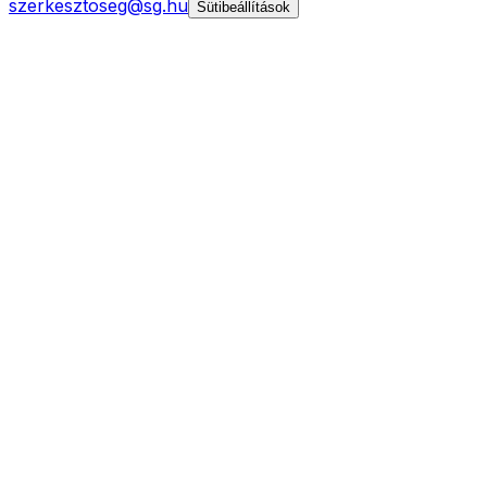
szerkesztoseg@sg.hu
Sütibeállítások