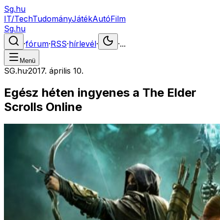
Sg.hu
IT/Tech
Tudomány
Játék
Autó
Film
Sg.hu
·
fórum
·
RSS
·
hírlevél
·
·
...
Menü
SG.hu
·
2017. április 10.
Egész héten ingyenes a The Elder
Scrolls Online