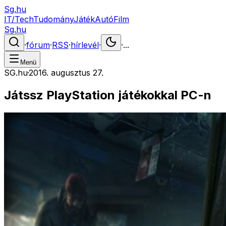
Sg.hu
IT/Tech
Tudomány
Játék
Autó
Film
Sg.hu
·
fórum
·
RSS
·
hírlevél
·
·
...
Menü
SG.hu
·
2016. augusztus 27.
Játssz PlayStation játékokkal PC-n