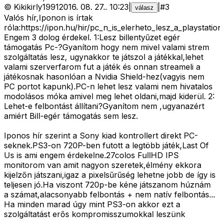
©
Kikikirly1991
2016. 08. 27.
.
10:23
|
|
#
3
válasz
Valós hír,Iponon is írtak
róla:https://ipon.hu/hir/pc_n_is_elerheto_lesz_a_playstat
Engem 3 dolog érdekel. 1:Lesz billentyűzet egér
támogatás Pc-?Gyanítom hogy nem mivel valami strem
szolgáltatás lesz, ugynakkor te játszol a játékkal,lehet
valami szerverfarom fut a játék és onnan streameli a
játékosnak hasonlóan a Nvidia Shield-hez(vagyis nem
PC portot kapunk).PC-n lehet lesz valami nem hivatalos
modolásos móka amivel meg lehet oldani,majd kiderül. 2:
Lehet-e felbontást állítani?Gyanítom nem ,ugyanazért
amiért Bill-egér támogatás sem lesz.
Iponos hír szerint a Sony kiad kontrollert direkt PC-
seknek.PS3-on 720P-ben futott a legtöbb játék,Last Of
Us is ami engem érdekelne.27colos FullHD IPS
monitorom van amit nagyon szeretek,élmény ekkora
kijelzőn játszani,igaz a pixelsűrűség lehetne jobb de így is
teljesen jó.Ha viszont 720p-be kéne játszanom húznám
a számat,alacsonyabb felbontás + nem natív felbontás...
Ha minden marad úgy mint PS3-on akkor ezt a
szolgáltatást erős kompromisszumokkal leszünk