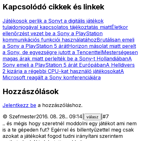
Kapcsolódó cikkek és linkek
Játékosok perlik a Sonyt a digitális játékok
tulajdonjogával kapcsolatos tájékoztatás miatt
Életkor
ellenőrzést vezet be a Sony a PlayStation
kommunikációs funkciói használatához
Brutálisan emeli
a Sony a PlayStation 5 árát
Horizon másolat miatt perelt
a Sony, de egyezségre jutott a Tencenttel
Mesterségesen
magas árak miatt perlelték be a Sony-t Hollandiában
A
Sony emeli a PlayStation 5 árát Európában
A Helldivers
2 kizárja a régebbi CPU-kat használó játékosokat
A
Microsoft reagált a Sony konferenciájára
Hozzászólások
Jelentkezz be
a hozzászóláshoz.
©
Szefmester
2016. 08. 28.
.
09:14
|
|
#
7
válasz
.. és mégis hogy szeretnél moddolni egy játékot ami nem
is a te gépeden fut? Egérrel és billentyűzettel meg csak
azokat a játékokat fogod tudni irányítani szerintem