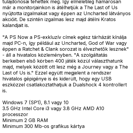
tulajdonosai tehettek meg. Így elméletileg hamarosan
már a monitorjainkon is átélhetjük a The Last of Us
nyújtotta izgalmakat vagy éppen az Uncharted látványos
akcióit. De szintén izgalmas lesz majd átélni Kratos
kalandjait is.
"A PS Now a PS-exkluzív címek egész tárházát kínálja
majd PC-n, így például az Uncharted, God of War vagy
éppen a Ratchet & Clank sorozat is élvezhetők lesznek"
- áll a hivatalos közleményben. "A szolgáltatás
berkeiben első körben 400 játék közül választhatunk
majd, melyek között ott lesz még a Journey vagy a The
Last of Us is." Ezzel együtt megjelent a rendszer
hivatalos gépigénye is és kiderült, hogy egy USB
eszközzel csatlakoztathatjuk a Dualshock 4 kontrollert
is.
Windows 7 (SP1), 8.1 vagy 10
3.5 GHz Intel Core i3 vagy 3.8 GHz AMD A10
processzor
Minimum 2 GB RAM
Minimum 300 Mb-os grafikus kártya