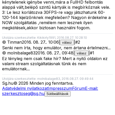
kénytelenek igénybe venni,mára a FullHD felbontás
alappá vált,belépő szintű kártyák is megbírkóznak vele.
3: Le lesz korlátozva 30FPS-re vagy játszhatunk 60-
120-144 kijelzőnknek megfeleően? Nagyon érdekelne a
NOW szolgáltatás ,remélem nem lesznek ilyen
megkötések,akkor biztosan használni fogom.
Utoljára szerkesztette: Kikikirly1991, 2016.08.27. 10:28:10
©
Tinman
2016. 08. 27.
.
10:06
|
|
#
2
válasz
Senki nem írta, hogy emulátor, nem ártana értelmezni...
©
molnibalage83
2016. 08. 27.
.
09:48
|
|
#
1
válasz
Ez tényleg nem csak fake hír? Mert a nyitó oldalon ez
valami stream szolgáltatásnak tűnik és nem
emulátornak...
Utoljára szerkesztette: molnibalage83, 2016.08.27. 09:49:44
Sg
.hu
©
2026
Minden jog fenntartva.
Adatvédelmi nyilatkozat
Impresszum
Fórum
E-mail:
szerkesztoseg@sg.hu
Sütibeállítások