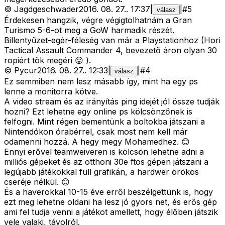
©
Jagdgeschwader
2016. 08. 27.
.
17:37
|
|
#
5
válasz
Érdekesen hangzik, végre végigtolhatnám a Gran
Turismo 5-6-ot meg a GoW harmadik részét.
Billentyűzet-egér-féleség van már a Playstationhoz (Hori
Tactical Assault Commander 4, bevezető áron olyan 30
ropiért tök megéri 😛 ).
©
Pycur
2016. 08. 27.
.
12:33
|
|
#
4
válasz
Ez semmiben nem lesz másabb így, mint ha egy ps
lenne a monitorra kötve.
A video stream és az irányítás ping idejét jól össze tudják
hozni? Ezt lehetne egy online ps kölcsönzőnek is
felfogni. Mint régen bementünk a boltokba játszani a
Nintendókon órabérrel, csak most nem kell már
odamenni hozzá. A hegy megy Mohamedhez. 😊
Ennyi erővel teamweiveren is kölcsön lehetne adni a
milliós gépeket és az otthoni 30e ftos gépen játszani a
legújabb játékokkal full grafikán, a hardwer örökös
cseréje nélkül. 😊
És a haverokkal 10-15 éve erről beszélgettünk is, hogy
ezt meg lehetne oldani ha lesz jó gyors net, és erős gép
ami fel tudja venni a játékot amellett, hogy élőben játszik
vele valaki, távolról.