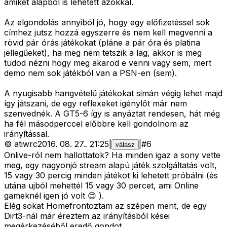
amiket alapból is lehetett azokkal.
Az elgondolás annyiból jó, hogy egy előfizetéssel sok
címhez jutsz hozzá egyszerre és nem kell megvenni a
rövid pár órás játékokat (pláne a pár óra és platina
jellegűeket), ha meg nem tetszik a lag, akkor is meg
tudod nézni hogy meg akarod e venni vagy sem, mert
demo nem sok játékból van a PSN-en (sem).
A nyugisabb hangvételű játékokat simán végig lehet majd
így játszani, de egy reflexeket igénylőt már nem
szenvednék. A GT5-6 így is anyáztat rendesen, hát még
ha fél másodperccel előbbre kell gondolnom az
irányítással.
©
atiwrc
2016. 08. 27.
.
21:25
|
|
#
6
válasz
Onlive-ról nem hallottatok? Ha minden igaz a sony vette
meg, egy nagyonjó stream alapú játék szolgáltatás volt,
15 vagy 30 percig minden játékot ki lehetett próbálni (és
utána ujból mehettél 15 vagy 30 percet, ami Online
gameknél igen jó volt 😊 ).
Elég sokat Homefrontoztam az szépen ment, de egy
Dirt3-nál már éreztem az irányításból kései
megérkezéséből eredő gondot.