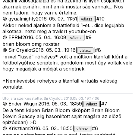
valami valóságalapja és ha ezekből is ilyen csőjátékot
akarnak csinálni, mint amik mostanság vannak... Nos
nem tudom, hogy van-e értelme.
©
gyualmighty
2016. 05. 07.
.
11:51
|
|
#
10
válasz
Akkor neked ajanlom a Battlefield 1-et... dice legujabb
alkotasa, nezd meg a trailert youtube-on
©
EFRM
2016. 05. 04.
.
16:08
|
|
#
9
válasz
brian bloom omg roxstar
©
Sir Cryalot
2016. 05. 03.
.
19:16
|
|
#
8
válasz
-mivel "kissé" röhelyes* volt a múltkori titanfall klónt a
földbolygóhoz scriptelni, gondolom most úgy voltak vele
hogy megadják a módját a scriptnek.
*Nemkevésbé röhelyes a titanfall virtuális valóság
vonulata.
Utoljára szerkesztette: Sir Cryalot, 2016.05.03. 19:17:36
©
Ender Wiggin
2016. 05. 03.
.
18:59
|
|
#
7
válasz
De a fenti képen Brian Bloom kiköpött Brian Bloom
(Kevin Spacey alig hasonlított saját magára az előző
epizódban) :-D
©
Krisztiam
2016. 05. 03.
.
16:50
|
|
#
6
válasz
nagyon szánalmas már ez a cod, testre szabható