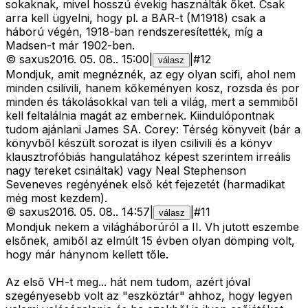
sokaknak, mivel hosszú évekig használták őket. Csak
arra kell ügyelni, hogy pl. a BAR-t (M1918) csak a
háború végén, 1918-ban rendszeresítették, míg a
Madsen-t már 1902-ben.
©
saxus
2016. 05. 08.
.
15:00
|
|
#
12
válasz
Mondjuk, amit megnéznék, az egy olyan scifi, ahol nem
minden csilivili, hanem kőkeményen kosz, rozsda és por
minden és tákolásokkal van teli a világ, mert a semmiből
kell feltalálnia magát az embernek. Kiindulópontnak
tudom ajánlani James SA. Corey: Térség könyveit (bár a
könyvből készült sorozat is ilyen csilivili és a könyv
klausztrofóbiás hangulatához képest szerintem irreális
nagy tereket csináltak) vagy Neal Stephenson
Seveneves regényének első két fejezetét (harmadikat
még most kezdem).
©
saxus
2016. 05. 08.
.
14:57
|
|
#
11
válasz
Mondjuk nekem a világháborúról a II. Vh jutott eszembe
elsőnek, amiből az elmúlt 15 évben olyan dömping volt,
hogy már hánynom kellett tőle.
Az első VH-t meg... hát nem tudom, azért jóval
szegényesebb volt az "eszköztár" ahhoz, hogy legyen