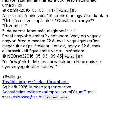
űrhajó? lol
©
ozimak
2016. 05. 03.
.
11:17
|
|
#
5
válasz
A cikk utolsó bekezdésétől konkrétan agyrákot kaptam.
"Űrhajós összecsapások"? "Gravitáció hiánya"?
"Űrzombik"?
"...de persze lehet még meglepetés is."
Ennél nagyobb ember? Jéézusom. Vagy én vagyok
nagyon öreg a magam 32 évével, vagy egyszerűen
megőrült az fps játékipar. Látszik, hogy a 12 évesek
elvárásait kell figyelembe venni... szánalom.
©
NEOreg3
2016. 05. 03.
.
09:45
|
|
#
4
válasz
"és űrhajónk fedélzetén járhatjuk be a Naprendszert
nyersanyagok után kutatva."
<#wilting>
További bejegyzések a fórumban...
Sg
.hu
©
2026
Minden jog fenntartva.
Adatvédelmi nyilatkozat
Impresszum
Fórum
E-mail:
szerkesztoseg@sg.hu
Sütibeállítások