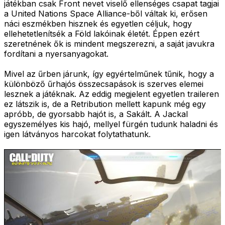
játékban csak Front nevet viselő ellenséges csapat tagjai
a United Nations Space Alliance-ből váltak ki, erősen
náci eszmékben hisznek és egyetlen céljuk, hogy
ellehetetlenítsék a Föld lakóinak életét. Éppen ezért
szeretnének ők is mindent megszerezni, a saját javukra
fordítani a nyersanyagokat.
Mivel az űrben járunk, így egyértelműnek tűnik, hogy a
különböző űrhajós összecsapások is szerves elemei
lesznek a játéknak. Az eddig megjelent egyetlen traileren
ez látszik is, de a Retribution mellett kapunk még egy
apróbb, de gyorsabb hajót is, a Sakált. A Jackal
egyszemélyes kis hajó, mellyel fürgén tudunk haladni és
igen látványos harcokat folytathatunk.