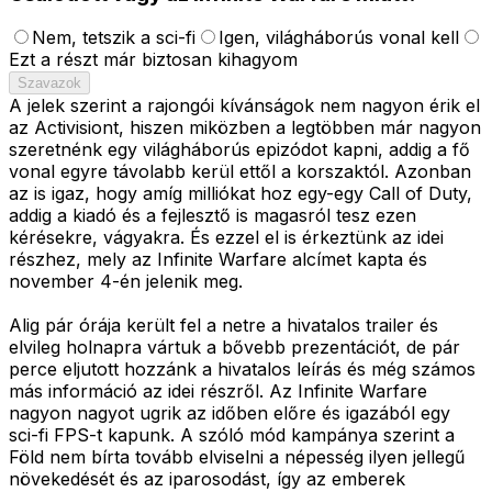
Nem, tetszik a sci-fi
Igen, világháborús vonal kell
Ezt a részt már biztosan kihagyom
Szavazok
A jelek szerint a rajongói kívánságok nem nagyon érik el
az Activisiont, hiszen miközben a legtöbben már nagyon
szeretnénk egy világháborús epizódot kapni, addig a fő
vonal egyre távolabb kerül ettől a korszaktól. Azonban
az is igaz, hogy amíg milliókat hoz egy-egy Call of Duty,
addig a kiadó és a fejlesztő is magasról tesz ezen
kérésekre, vágyakra. És ezzel el is érkeztünk az idei
részhez, mely az Infinite Warfare alcímet kapta és
november 4-én jelenik meg.
Alig pár órája került fel a netre a hivatalos trailer és
elvileg holnapra vártuk a bővebb prezentációt, de pár
perce eljutott hozzánk a hivatalos leírás és még számos
más információ az idei részről. Az Infinite Warfare
nagyon nagyot ugrik az időben előre és igazából egy
sci-fi FPS-t kapunk. A szóló mód kampánya szerint a
Föld nem bírta tovább elviselni a népesség ilyen jellegű
növekedését és az iparosodást, így az emberek