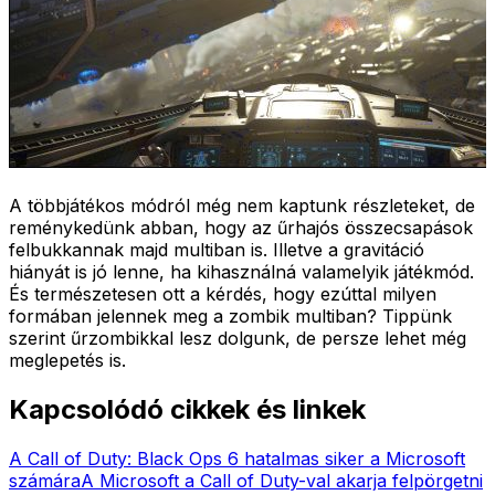
A többjátékos módról még nem kaptunk részleteket, de
reménykedünk abban, hogy az űrhajós összecsapások
felbukkannak majd multiban is. Illetve a gravitáció
hiányát is jó lenne, ha kihasználná valamelyik játékmód.
És természetesen ott a kérdés, hogy ezúttal milyen
formában jelennek meg a zombik multiban? Tippünk
szerint űrzombikkal lesz dolgunk, de persze lehet még
meglepetés is.
Kapcsolódó cikkek és linkek
A Call of Duty: Black Ops 6 hatalmas siker a Microsoft
számára
A Microsoft a Call of Duty-val akarja felpörgetni