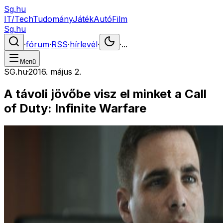
Sg.hu
IT/Tech
Tudomány
Játék
Autó
Film
Sg.hu
·
fórum
·
RSS
·
hírlevél
·
·
...
Menü
SG.hu
·
2016. május 2.
A távoli jövőbe visz el minket a Call
of Duty: Infinite Warfare