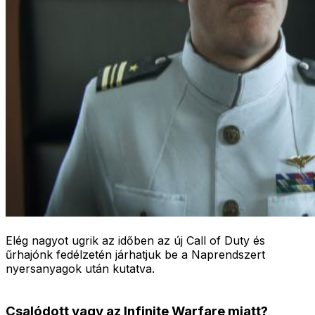
Elég nagyot ugrik az időben az új Call of Duty és
űrhajónk fedélzetén járhatjuk be a Naprendszert
nyersanyagok után kutatva.
Csalódott vagy az Infinite Warfare miatt?