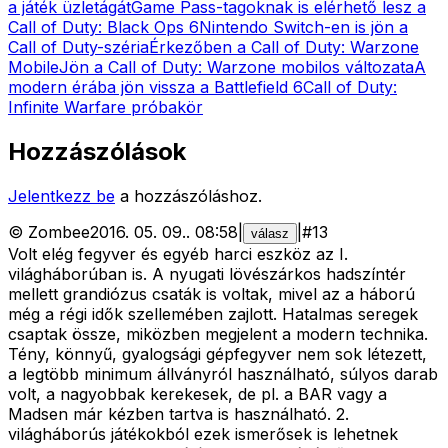
a játék üzletágát
Game Pass-tagoknak is elérhető lesz a
Call of Duty: Black Ops 6
Nintendo Switch-en is jön a
Call of Duty-széria
Érkezőben a Call of Duty: Warzone
Mobile
Jön a Call of Duty: Warzone mobilos változata
A
modern érába jön vissza a Battlefield 6
Call of Duty:
Infinite Warfare próbakör
Hozzászólások
Jelentkezz be
a hozzászóláshoz.
©
Zombee
2016. 05. 09.
.
08:58
|
|
#
13
válasz
Volt elég fegyver és egyéb harci eszköz az I.
világháborúban is. A nyugati lövészárkos hadszíntér
mellett grandiózus csaták is voltak, mivel az a háború
még a régi idők szellemében zajlott. Hatalmas seregek
csaptak össze, miközben megjelent a modern technika.
Tény, könnyű, gyalogsági gépfegyver nem sok létezett,
a legtöbb minimum állványról használható, súlyos darab
volt, a nagyobbak kerekesek, de pl. a BAR vagy a
Madsen már kézben tartva is használható. 2.
világháborús játékokból ezek ismerősek is lehetnek