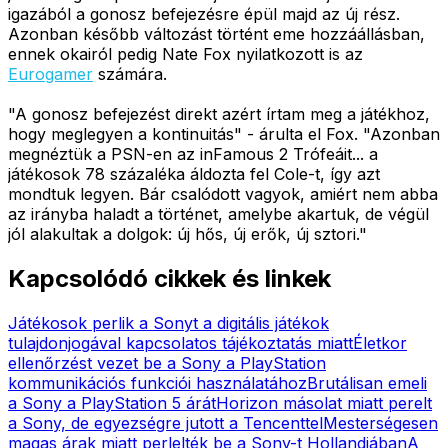
igazából a gonosz befejezésre épül majd az új rész.
Azonban később változást történt eme hozzáállásban,
ennek okairól pedig Nate Fox nyilatkozott is az
Eurogamer
számára.
"A gonosz befejezést direkt azért írtam meg a játékhoz,
hogy meglegyen a kontinuitás" - árulta el Fox. "Azonban
megnéztük a PSN-en az inFamous 2 Trófeáit... a
játékosok 78 százaléka áldozta fel Cole-t, így azt
mondtuk legyen. Bár csalódott vagyok, amiért nem abba
az irányba haladt a történet, amelybe akartuk, de végül
jól alakultak a dolgok: új hős, új erők, új sztori."
Kapcsolódó cikkek és linkek
Játékosok perlik a Sonyt a digitális játékok
tulajdonjogával kapcsolatos tájékoztatás miatt
Életkor
ellenőrzést vezet be a Sony a PlayStation
kommunikációs funkciói használatához
Brutálisan emeli
a Sony a PlayStation 5 árát
Horizon másolat miatt perelt
a Sony, de egyezségre jutott a Tencenttel
Mesterségesen
magas árak miatt perlelték be a Sony-t Hollandiában
A