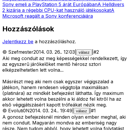
Sony emeli a PlayStation 5 árát Európában
A Helldivers
2 kizárja a régebbi CPU-kat használó játékosokat
A
Microsoft reagált a Sony konferenciájára
Hozzászólások
Jelentkezz be
a hozzászóláshoz.
©
Szefmester
2014. 03. 26.
.
12:03
|
|
#
2
válasz
Aki meg conduit az meg képességekkel rendelkezett, így
az egyszerû járókelõket mentõ hérosz sztori
elképzelhetetlen lett volna...
Másrészt meg aki nem csak egyszer végigszalad a
játékon, hanem rendesen végigtolja maximálisan
(platinára) az mindkét befejezést láthatta. Így maximum
akkor lehetett volna beszélni a ki áldoz fel kitrõl ha az
elsõ végigjátszásért kapott trófeákat nézik meg.
©
Evoluti0N
2014. 03. 24.
.
19:49
|
|
#
1
válasz
A gonosz befejezésnél minden olyan ember meghal, aki
nem conduit. Magyarán mondva az emberiség nagy
része. Nem tudom abból, hogy lehetett volna folytatást