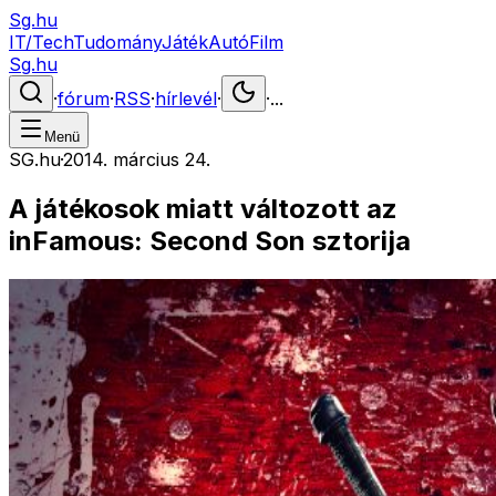
Sg.hu
IT/Tech
Tudomány
Játék
Autó
Film
Sg.hu
·
fórum
·
RSS
·
hírlevél
·
·
...
Menü
SG.hu
·
2014. március 24.
A játékosok miatt változott az
inFamous: Second Son sztorija