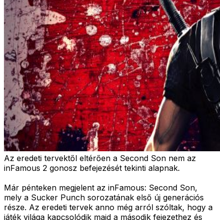
Az eredeti tervektől eltérően a Second Son nem az
inFamous 2 gonosz befejezését tekinti alapnak.
Már pénteken megjelent az inFamous: Second Son,
mely a Sucker Punch sorozatának első új generációs
része. Az eredeti tervek anno még arról szóltak, hogy a
játék világa kapcsolódik majd a második fejezethez és