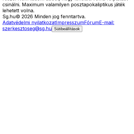
csinálni. Maximum valamilyen posztapokaliptikus játék
lehetett volna.
Sg
.hu
©
2026
Minden jog fenntartva.
Adatvédelmi nyilatkozat
Impresszum
Fórum
E-mail:
szerkesztoseg@sg.hu
Sütibeállítások