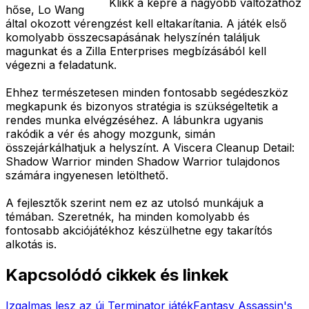
Klikk a képre a nagyobb változathoz
hőse, Lo Wang
által okozott vérengzést kell eltakarítania. A játék első
komolyabb összecsapásának helyszínén találjuk
magunkat és a Zilla Enterprises megbízásából kell
végezni a feladatunk.
Ehhez természetesen minden fontosabb segédeszköz
megkapunk és bizonyos stratégia is szükségeltetik a
rendes munka elvégzéséhez. A lábunkra ugyanis
rakódik a vér és ahogy mozgunk, simán
összejárkálhatjuk a helyszínt. A Viscera Cleanup Detail:
Shadow Warrior minden Shadow Warrior tulajdonos
számára ingyenesen letölthető.
A fejlesztők szerint nem ez az utolsó munkájuk a
témában. Szeretnék, ha minden komolyabb és
fontosabb akciójátékhoz készülhetne egy takarítós
alkotás is.
Kapcsolódó cikkek és linkek
Izgalmas lesz az új Terminator játék
Fantasy Assassin's