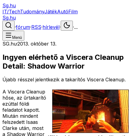
Sg.hu
IT/Tech
Tudomány
Játék
Autó
Film
Sg.hu
·
fórum
·
RSS
·
hírlevél
·
·
...
Menü
SG.hu
·
2013. október 13.
Ingyen elérhető a Viscera Cleanup
Detail: Shadow Warrior
Újabb résszel jelentkezik a takarítós Viscera Cleanup.
A Viscera Cleanup
hőse, az űrtakarító
ezúttal földi
feladatot kapott.
Miután mindent
felszedett Isaas
Clarke után, most
a Shadow Warrior