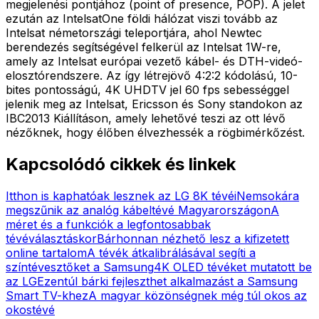
megjelenési pontjához (point of presence, POP). A jelet
ezután az IntelsatOne földi hálózat viszi tovább az
Intelsat németországi teleportjára, ahol Newtec
berendezés segítségével felkerül az Intelsat 1W-re,
amely az Intelsat európai vezető kábel- és DTH-videó-
elosztórendszere. Az így létrejövő 4:2:2 kódolású, 10-
bites pontosságú, 4K UHDTV jel 60 fps sebességgel
jelenik meg az Intelsat, Ericsson és Sony standokon az
IBC2013 Kiállításon, amely lehetővé teszi az ott lévő
nézőknek, hogy élőben élvezhessék a rögbimérkőzést.
Kapcsolódó cikkek és linkek
Itthon is kaphatóak lesznek az LG 8K tévéi
Nemsokára
megszűnik az analóg kábeltévé Magyarországon
A
méret és a funkciók a legfontosabbak
tévéválasztáskor
Bárhonnan nézhető lesz a kifizetett
online tartalom
A tévék átkalibrálásával segíti a
színtévesztőket a Samsung
4K OLED tévéket mutatott be
az LG
Ezentúl bárki fejleszthet alkalmazást a Samsung
Smart TV-khez
A magyar közönségnek még túl okos az
okostévé