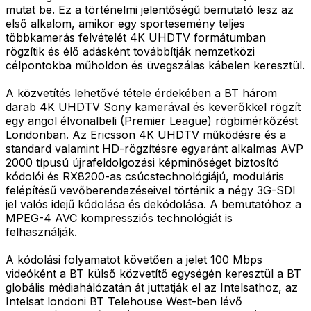
mutat be. Ez a történelmi jelentőségű bemutató lesz az
első alkalom, amikor egy sportesemény teljes
többkamerás felvételét 4K UHDTV formátumban
rögzítik és élő adásként továbbítják nemzetközi
célpontokba műholdon és üvegszálas kábelen keresztül.
A közvetítés lehetővé tétele érdekében a BT három
darab 4K UHDTV Sony kamerával és keverőkkel rögzít
egy angol élvonalbeli (Premier League) rögbimérkőzést
Londonban. Az Ericsson 4K UHDTV működésre és a
standard valamint HD-rögzítésre egyaránt alkalmas AVP
2000 típusú újrafeldolgozási képminőséget biztosító
kódolói és RX8200-as csúcstechnológiájú, moduláris
felépítésű vevőberendezéseivel történik a négy 3G-SDI
jel valós idejű kódolása és dekódolása. A bemutatóhoz a
MPEG-4 AVC kompressziós technológiát is
felhasználják.
A kódolási folyamatot követően a jelet 100 Mbps
videóként a BT külső közvetítő egységén keresztül a BT
globális médiahálózatán át juttatják el az Intelsathoz, az
Intelsat londoni BT Telehouse West-ben lévő