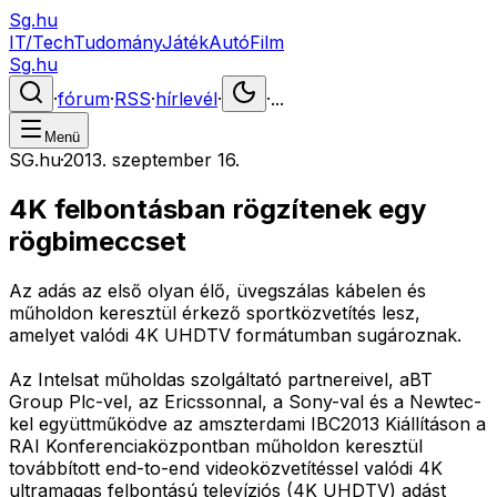
Sg.hu
IT/Tech
Tudomány
Játék
Autó
Film
Sg.hu
·
fórum
·
RSS
·
hírlevél
·
·
...
Menü
SG.hu
·
2013. szeptember 16.
4K felbontásban rögzítenek egy
rögbimeccset
Az adás az első olyan élő, üvegszálas kábelen és
műholdon keresztül érkező sportközvetítés lesz,
amelyet valódi 4K UHDTV formátumban sugároznak.
Az Intelsat műholdas szolgáltató partnereivel, aBT
Group Plc-vel, az Ericssonnal, a Sony-val és a Newtec-
kel együttműködve az amszterdami IBC2013 Kiállításon a
RAI Konferenciaközpontban műholdon keresztül
továbbított end-to-end videoközvetítéssel valódi 4K
ultramagas felbontású televíziós (4K UHDTV) adást