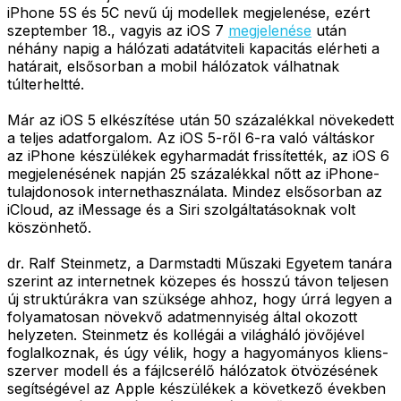
iPhone 5S és 5C nevű új modellek megjelenése, ezért
szeptember 18., vagyis az iOS 7
megjelenése
után
néhány napig a hálózati adatátviteli kapacitás elérheti a
határait, elsősorban a mobil hálózatok válhatnak
túlterheltté.
Már az iOS 5 elkészítése után 50 százalékkal növekedett
a teljes adatforgalom. Az iOS 5-ről 6-ra való váltáskor
az iPhone készülékek egyharmadát frissítették, az iOS 6
megjelenésének napján 25 százalékkal nőtt az iPhone-
tulajdonosok internethasználata. Mindez elsősorban az
iCloud, az iMessage és a Siri szolgáltatásoknak volt
köszönhető.
dr. Ralf Steinmetz, a Darmstadti Műszaki Egyetem tanára
szerint az internetnek közepes és hosszú távon teljesen
új struktúrákra van szüksége ahhoz, hogy úrrá legyen a
folyamatosan növekvő adatmennyiség által okozott
helyzeten. Steinmetz és kollégái a világháló jövőjével
foglalkoznak, és úgy vélik, hogy a hagyományos kliens-
szerver modell és a fájlcserélő hálózatok ötvözésének
segítségével az Apple készülékek a következő években