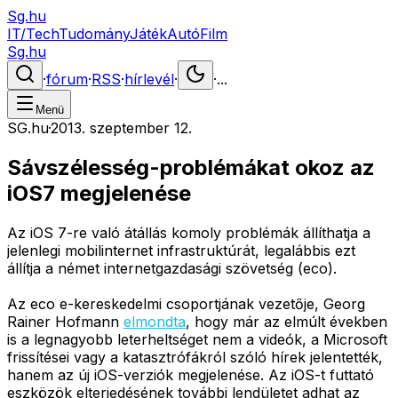
Sg.hu
IT/Tech
Tudomány
Játék
Autó
Film
Sg.hu
·
fórum
·
RSS
·
hírlevél
·
·
...
Menü
SG.hu
·
2013. szeptember 12.
Sávszélesség-problémákat okoz az
iOS7 megjelenése
Az iOS 7-re való átállás komoly problémák állíthatja a
jelenlegi mobilinternet infrastruktúrát, legalábbis ezt
állítja a német internetgazdasági szövetség (eco).
Az eco e-kereskedelmi csoportjának vezetője, Georg
Rainer Hofmann
elmondta
, hogy már az elmúlt években
is a legnagyobb leterheltséget nem a videók, a Microsoft
frissítései vagy a katasztrófákról szóló hírek jelentették,
hanem az új iOS-verziók megjelenése. Az iOS-t futtató
eszközök elterjedésének további lendületet adhat az