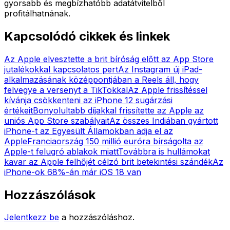
gyorsabb és megbízhatóbb adatátvitelből
profitálhatnának.
Kapcsolódó cikkek és linkek
Az Apple elvesztette a brit bíróság előtt az App Store
jutalékokkal kapcsolatos pert
Az Instagram új iPad-
alkalmazásának középpontjában a Reels áll, hogy
felvegye a versenyt a TikTokkal
Az Apple frissítéssel
kívánja csökkenteni az iPhone 12 sugárzási
értékeit
Bonyolultabb díjakkal frissítette az Apple az
uniós App Store szabályait
Az összes Indiában gyártott
iPhone-t az Egyesült Államokban adja el az
Apple
Franciaország 150 millió euróra bírságolta az
Apple-t felugró ablakok miatt
Továbbra is hullámokat
kavar az Apple felhőjét célzó brit betekintési szándék
Az
iPhone-ok 68%-án már iOS 18 van
Hozzászólások
Jelentkezz be
a hozzászóláshoz.