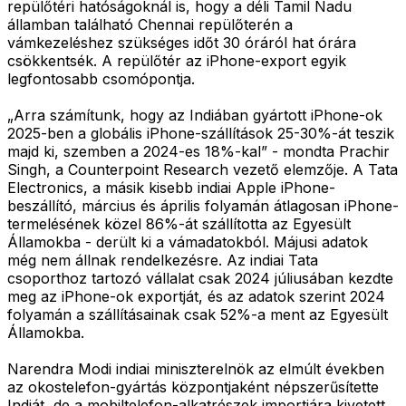
repülőtéri hatóságoknál is, hogy a déli Tamil Nadu
államban található Chennai repülőterén a
vámkezeléshez szükséges időt 30 óráról hat órára
csökkentsék. A repülőtér az iPhone-export egyik
legfontosabb csomópontja.
„Arra számítunk, hogy az Indiában gyártott iPhone-ok
2025-ben a globális iPhone-szállítások 25-30%-át teszik
majd ki, szemben a 2024-es 18%-kal” - mondta Prachir
Singh, a Counterpoint Research vezető elemzője. A Tata
Electronics, a másik kisebb indiai Apple iPhone-
beszállító, március és április folyamán átlagosan iPhone-
termelésének közel 86%-át szállította az Egyesült
Államokba - derült ki a vámadatokból. Májusi adatok
még nem állnak rendelkezésre. Az indiai Tata
csoporthoz tartozó vállalat csak 2024 júliusában kezdte
meg az iPhone-ok exportját, és az adatok szerint 2024
folyamán a szállításainak csak 52%-a ment az Egyesült
Államokba.
Narendra Modi indiai miniszterelnök az elmúlt években
az okostelefon-gyártás központjaként népszerűsítette
Indiát, de a mobiltelefon-alkatrészek importjára kivetett