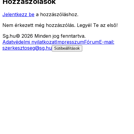
Hozzászólások
Jelentkezz be
a hozzászóláshoz.
Nem érkezett még hozzászólás. Legyél Te az első!
Sg
.hu
©
2026
Minden jog fenntartva.
Adatvédelmi nyilatkozat
Impresszum
Fórum
E-mail:
szerkesztoseg@sg.hu
Sütibeállítások