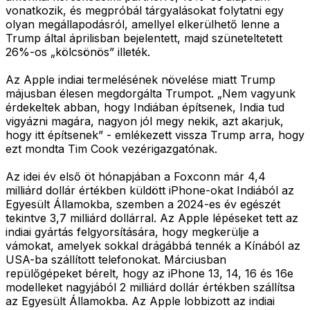
vonatkozik, és megpróbál tárgyalásokat folytatni egy
olyan megállapodásról, amellyel elkerülhető lenne a
Trump által áprilisban bejelentett, majd szüneteltetett
26%-os „kölcsönös” illeték.
Az Apple indiai termelésének növelése miatt Trump
májusban élesen megdorgálta Trumpot. „Nem vagyunk
érdekeltek abban, hogy Indiában építsenek, India tud
vigyázni magára, nagyon jól megy nekik, azt akarjuk,
hogy itt építsenek” - emlékezett vissza Trump arra, hogy
ezt mondta Tim Cook vezérigazgatónak.
Az idei év első öt hónapjában a Foxconn már 4,4
milliárd dollár értékben küldött iPhone-okat Indiából az
Egyesült Államokba, szemben a 2024-es év egészét
tekintve 3,7 milliárd dollárral. Az Apple lépéseket tett az
indiai gyártás felgyorsítására, hogy megkerülje a
vámokat, amelyek sokkal drágábbá tennék a Kínából az
USA-ba szállított telefonokat. Márciusban
repülőgépeket bérelt, hogy az iPhone 13, 14, 16 és 16e
modelleket nagyjából 2 milliárd dollár értékben szállítsa
az Egyesült Államokba. Az Apple lobbizott az indiai