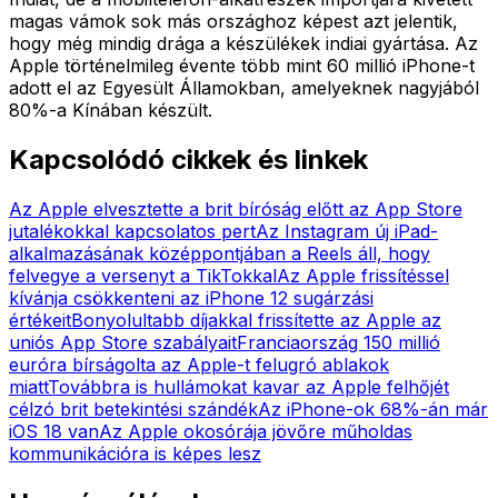
magas vámok sok más országhoz képest azt jelentik,
hogy még mindig drága a készülékek indiai gyártása. Az
Apple történelmileg évente több mint 60 millió iPhone-t
adott el az Egyesült Államokban, amelyeknek nagyjából
80%-a Kínában készült.
Kapcsolódó cikkek és linkek
Az Apple elvesztette a brit bíróság előtt az App Store
jutalékokkal kapcsolatos pert
Az Instagram új iPad-
alkalmazásának középpontjában a Reels áll, hogy
felvegye a versenyt a TikTokkal
Az Apple frissítéssel
kívánja csökkenteni az iPhone 12 sugárzási
értékeit
Bonyolultabb díjakkal frissítette az Apple az
uniós App Store szabályait
Franciaország 150 millió
euróra bírságolta az Apple-t felugró ablakok
miatt
Továbbra is hullámokat kavar az Apple felhőjét
célzó brit betekintési szándék
Az iPhone-ok 68%-án már
iOS 18 van
Az Apple okosórája jövőre műholdas
kommunikációra is képes lesz