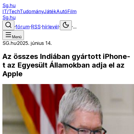
Sg.hu
IT/Tech
Tudomány
Játék
Autó
Film
Sg.hu
·
fórum
·
RSS
·
hírlevél
·
·
...
Menü
SG.hu
·
2025. június 14.
Az összes Indiában gyártott iPhone-
t az Egyesült Államokban adja el az
Apple