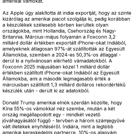
amerikai vámokat.
Az Apple úgy alakította át indiai exportját, hogy az szinte
kizárólag az amerikai piacot szolgálja ki, pedig korábban
a készülékek szélesebb körben kerültek olyan
országokba, mint Hollandia, Csehország és Nagy-
Britannia. Március-május folyamán a Foxconn 3,2
milliárd dollár értékben exportált iPhone-okat Indiából,
amelyeknek átlagosan 97%-át szállították az Egyesült
Államokba, szemben a 2024-es 50,3%-os átlaggal -
derül ki a nyilvánosan elérhető vámadatokból. A
Foxconn 2025 májusában közel 1 milliárd dollár
értékben szállított iPhone-okat Indiából az Egyesült
Államokba, ami a második legmagasabb érték a
márciusban szállított 1,3 milliárd dolláros rekordértékű
készülék után - derült ki az adatokból.
Donald Trump amerikai elnök szerdán közölte, hogy
Kína 55%-os vámokkal néz szembe, miután a két
ország megállapodott egy - mindkét vezető
jóváhagyásától függő - tervben a három számjegyűvé
vált illetékek enyhítéséről. Indiára, mint a legtöbb
amerikai kereskedelmi partnerre, 10%-os alapvám