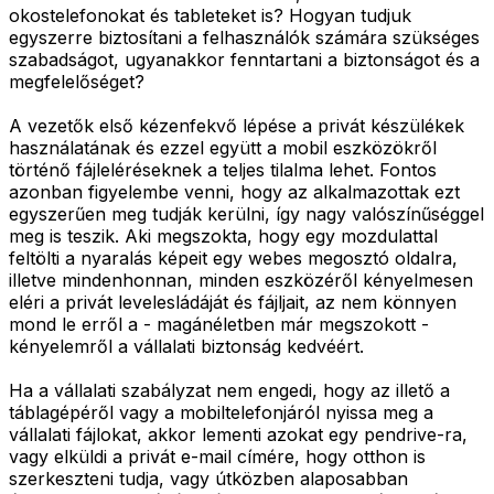
okostelefonokat és tableteket is? Hogyan tudjuk
egyszerre biztosítani a felhasználók számára szükséges
szabadságot, ugyanakkor fenntartani a biztonságot és a
megfelelőséget?
A vezetők első kézenfekvő lépése a privát készülékek
használatának és ezzel együtt a mobil eszközökről
történő fájleléréseknek a teljes tilalma lehet. Fontos
azonban figyelembe venni, hogy az alkalmazottak ezt
egyszerűen meg tudják kerülni, így nagy valószínűséggel
meg is teszik. Aki megszokta, hogy egy mozdulattal
feltölti a nyaralás képeit egy webes megosztó oldalra,
illetve mindenhonnan, minden eszközéről kényelmesen
eléri a privát levelesládáját és fájljait, az nem könnyen
mond le erről a - magánéletben már megszokott -
kényelemről a vállalati biztonság kedvéért.
Ha a vállalati szabályzat nem engedi, hogy az illető a
táblagépéről vagy a mobiltelefonjáról nyissa meg a
vállalati fájlokat, akkor lementi azokat egy pendrive-ra,
vagy elküldi a privát e-mail címére, hogy otthon is
szerkeszteni tudja, vagy útközben alaposabban