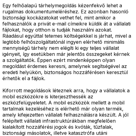
Egy felhőalapú tárhelymegoldás kézenfekvő lehet a
rugalmas dokumentumeléréshez. Ez azonban hasonló
biztonsági kockázatokat vethet fel, mint amikor a
felhasználók a privát e-mail címeikre küldik át a vállalati
fájlokat, hogy otthon is tudják használni azokat.
Ráadásul egyúttal tetemes költségekkel is járhat, mivel a
legtöbb felhőszolgáltatónál ingyen elérhető minimális
mennyiségű tárhely nem elégíti ki egy teljes vállalat
igényeit, így esetükben már jelentős összegeket kérnek
a szolgáltatók. Éppen ezért mindenképpen olyan
megoldást érdemes keresni, amelynek segítségével az
eredeti helyükön, biztonságos hozzáférésen keresztül
érhetők el a fájlok.
Kiforrott megoldások léteznek arra, hogy a vállalatok a
mobil eszközökre is kiterjeszthessék az
eszközfelügyeletet. A mobil eszközök mellett a mobil
tartalmak kezeléséhez is elérhető már olyan termék,
amely kifejezetten vállalati felhasználásra készült. A jól
felépített vállalati infrastruktúrákban megfelelően
kialakított hozzáférési jogok és kvóták, tűzfalak,
biztonsági másolatok, illetve katasztrófa utáni