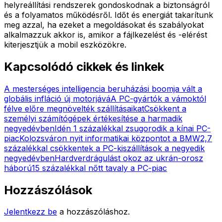
helyreállítási rendszerek gondoskodnak a biztonságról
és a folyamatos működésről. Időt és energiát takarítunk
meg azzal, ha ezeket a megoldásokat és szabályokat
alkalmazzuk akkor is, amikor a fájlkezelést és -elérést
kiterjesztjük a mobil eszközökre.
Kapcsolódó cikkek és linkek
A mesterséges intelligencia beruházási boomja vált a
globális infláció új motorjává
A PC-gyártók a vámoktól
félve előre megnövelték szállításaikat
Csökkent a
személyi számítógépek értékesítése a harmadik
negyedévben
Idén 1 százalékkal zsugorodik a kínai PC-
piac
Kolozsváron nyit informatikai központot a BMW
2,7
százalékkal csökkentek a PC-kiszállítások a negyedik
negyedévben
Hardverdrágulást okoz az ukrán-orosz
háború
15 százalékkal nőtt tavaly a PC-piac
Hozzászólások
Jelentkezz be
a hozzászóláshoz.