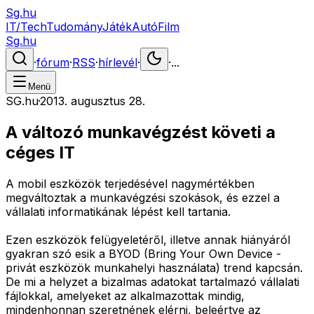
Sg.hu
IT/Tech
Tudomány
Játék
Autó
Film
Sg.hu
·
fórum
·
RSS
·
hírlevél
·
·
...
Menü
SG.hu
·
2013. augusztus 28.
A változó munkavégzést követi a
céges IT
A mobil eszközök terjedésével nagymértékben
megváltoztak a munkavégzési szokások, és ezzel a
vállalati informatikának lépést kell tartania.
Ezen eszközök felügyeletéről, illetve annak hiányáról
gyakran szó esik a BYOD (Bring Your Own Device -
privát eszközök munkahelyi használata) trend kapcsán.
De mi a helyzet a bizalmas adatokat tartalmazó vállalati
fájlokkal, amelyeket az alkalmazottak mindig,
mindenhonnan szeretnének elérni, beleértve az