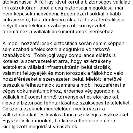
átolvashassa. A fájl így kívül kerül a biztonságos vállalati
infrastruktúrán, ahol a cég biztonsági megoldásai már
nem képesek megvédeni. Éppen ezért sokkal inkább
célravezető, ha a döntéshozók a fájlhozzáférés tiltása
helyett megfelelően szabályozott környezetet
teremtenek a vállalati dokumentumok eléréséhez.
A mobil hozzáférések biztosítása során semmiképpen
sem szabad elfeledkezni a cégünkre vonatkozó
szabályokról. Több jogi vagy compliance előírás is
kötelezi a szervezeteket arra, hogy az érzékeny
adatokat a vállalati infrastruktúrán belül tárolják,
valamint felügyeljék és monitorozzák a fájlokhoz való
hozzáféréseket a szervezeten belül. Mielőtt lehetővé
tesszük a felhasználók számára a mobil hozzáférést a
céges dokumentumokhoz, érdemes végiggondolni a
vállalati működést érintő törvényeket és előírásokat,
illetve a biztonság fenntartásához szükséges feltételeket.
Célszerű ezeknek megfelelően megtervezni a
változtatásokat, és kiválasztani a szükséges eszközöket.
Egyszerűsíti a munkát, ha kifejezetten erre a célra
kidolgozott megoldást választunk.