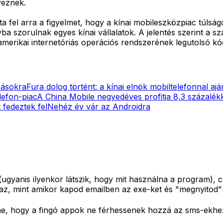
yeznek.
 fel arra a figyelmet, hogy a kínai mobileszközpiac túlság
 szorulnak egyes kínai vállalatok. A jelentés szerint a s
z amerikai internetóriás operációs rendszerének legutolsó kó
zásokra
Fura dolog történt: a kínai elnök mobiltelefonnal a
lefon-piac
A China Mobile negyedéves profitja 8,3 százalék
 fedeztek fel
Nehéz év vár az Androidra
(ugyanis ilyenkor látszik, hogy mit használna a program),
, mint amikor kapod emailben az exe-ket és "megnyitod" õk
enne, hogy a fingó appok ne férhessenek hozzá az sms-ekhez