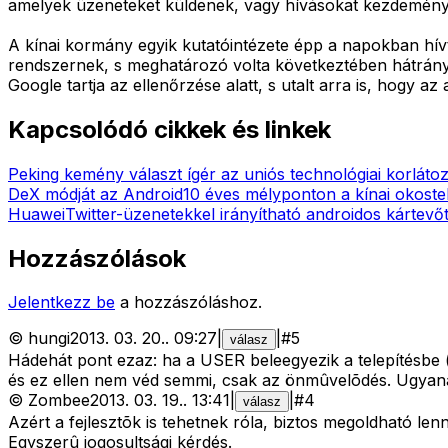
amelyek üzeneteket küldenek, vagy hívásokat kezdemén
A kínai kormány egyik kutatóintézete épp a napokban hívta
rendszernek, s meghatározó volta következtében hátrányba
Google tartja az ellenőrzése alatt, s utalt arra is, hogy a
Kapcsolódó cikkek és linkek
Peking kemény választ ígér az uniós technológiai korláto
DeX módját az Android
10 éves mélyponton a kínai okoste
Huawei
Twitter-üzenetekkel irányítható androidos kártevőt
Hozzászólások
Jelentkezz be
a hozzászóláshoz.
©
hungi
2013. 03. 20.
.
09:27
|
|
#
5
válasz
Hádehát pont ezaz: ha a USER beleegyezik a telepítésbe 
és ez ellen nem véd semmi, csak az önmûvelõdés. Ugyanaz
©
Zombee
2013. 03. 19.
.
13:41
|
|
#
4
válasz
Azért a fejlesztõk is tehetnek róla, biztos megoldható l
Egyszerû jogosultsági kérdés.