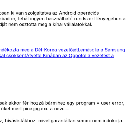
osan ki van szolgáltatva az Android operációs
zabadon, tehát ingyen használható rendszert lényegében a
dját nem osztotta meg a kínai vállalatokkal.
jándékozta meg a Dél-Korea vezetőjét
Lemásolja a Samsung
kal csökkent
Átvette Kínában az Oppotól a vezetést a
 csak akkor fér hozzá bármihez egy program = user error,
et mert pina.jpg.exe a neve....
, híváslistákhoz, mivel garantáltan semmi nem indokolja.