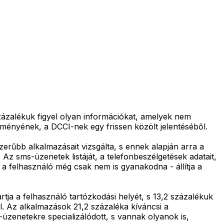
ázalékuk figyel olyan információkat, amelyek nem
ézményének, a DCCI-nek egy frissen közölt jelentéséből.
erűbb alkalmazásait vizsgálta, s ennek alapján arra a
. Az sms-üzenetek listáját, a telefonbeszélgetések adatait,
a felhasználó még csak nem is gyanakodna - állítja a
tja a felhasználó tartózkodási helyét, s 13,2 százalékuk
l. Az alkalmazások 21,2 százaléka kíváncsi a
üzenetekre specializálódott, s vannak olyanok is,