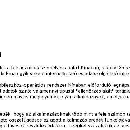
d
 a felhasználók személyes adatait Kínában, s közel 35 sz
ki Kína egyik vezető internetkutató és adatszolgáltató int
mobileszköz-operációs rendszer Kínában előforduló legnépsz
 adatok szinte valamennyi típusát "ellenőrzés alatt" tartják
inden mást is megfigyelnek olyan alkalmazások, amelyekre 
ették, hogy az alkalmazásoknak több mint a fele számon tar
ató összefüggésbe az adott alkalmazás eredeti funkciójáva
g a hívások részletes adataira. Tizenkét százalékuk az sms-