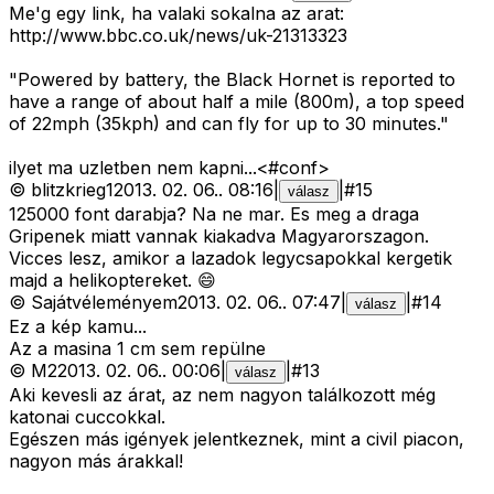
Me'g egy link, ha valaki sokalna az arat:
http://www.bbc.co.uk/news/uk-21313323
"Powered by battery, the Black Hornet is reported to
have a range of about half a mile (800m), a top speed
of 22mph (35kph) and can fly for up to 30 minutes."
ilyet ma uzletben nem kapni...<#conf>
©
blitzkrieg1
2013. 02. 06.
.
08:16
|
|
#
15
válasz
125000 font darabja? Na ne mar. Es meg a draga
Gripenek miatt vannak kiakadva Magyarorszagon.
Vicces lesz, amikor a lazadok legycsapokkal kergetik
majd a helikoptereket. 😄
©
Sajátvéleményem
2013. 02. 06.
.
07:47
|
|
#
14
válasz
Ez a kép kamu...
Az a masina 1 cm sem repülne
©
M2
2013. 02. 06.
.
00:06
|
|
#
13
válasz
Aki kevesli az árat, az nem nagyon találkozott még
katonai cuccokkal.
Egészen más igények jelentkeznek, mint a civil piacon,
nagyon más árakkal!