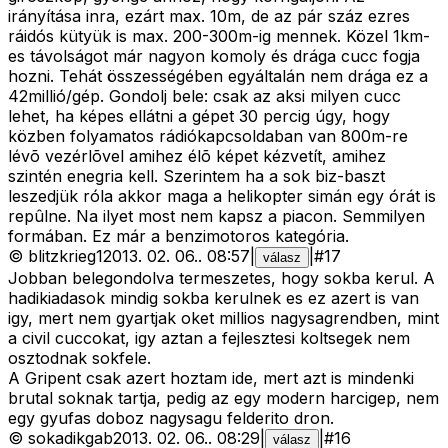
irányítása inra, ezárt max. 10m, de az pár száz ezres
ráidós kütyük is max. 200-300m-ig mennek. Közel 1km-
es távolságot már nagyon komoly és drága cucc fogja
hozni. Tehát összességében egyáltalán nem drága ez a
42millió/gép. Gondolj bele: csak az aksi milyen cucc
lehet, ha képes ellátni a gépet 30 percig úgy, hogy
közben folyamatos rádiókapcsoldaban van 800m-re
lévõ vezérlõvel amihez élõ képet kézvetít, amihez
szintén enegria kell. Szerintem ha a sok biz-baszt
leszedjük róla akkor maga a helikopter simán egy órát is
repûlne. Na ilyet most nem kapsz a piacon. Semmilyen
formában. Ez már a benzimotoros kategória.
©
blitzkrieg1
2013. 02. 06.
.
08:57
|
|
#
17
válasz
Jobban belegondolva termeszetes, hogy sokba kerul. A
hadikiadasok mindig sokba kerulnek es ez azert is van
igy, mert nem gyartjak oket millios nagysagrendben, mint
a civil cuccokat, igy aztan a fejlesztesi koltsegek nem
osztodnak sokfele.
A Gripent csak azert hoztam ide, mert azt is mindenki
brutal soknak tartja, pedig az egy modern harcigep, nem
egy gyufas doboz nagysagu felderito dron.
©
sokadikgab
2013. 02. 06.
.
08:29
|
|
#
16
válasz