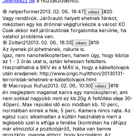
Jelentkezz be
a hozzászóláshoz.
©
netperformer
2013. 02. 06.
.
18:47
|
|
#
20
válasz
Vagy rendõrök. Járõrautó helyett ehetnek fánkot,
miközben egy kis drónnal végigfürkészik a várost XD
Csak akkor kell járõrautónak forgalomba kerülnie, ha
valahol probléma van.
©
Zoltan21
2013. 02. 06.
.
18:33
|
|
#
19
válasz
Az ilyenek jól jöhetnének, nálunk is.
Igaz, nem nanohelikopterben, hanem úgy, hogy kibírja
az 1 - 2 órás utat is, aztán lehessen feltölteni.
Használhatná a BKV és a MÁV is, hogy a kábeltolvajok
után eredjenek: http://www.origo.hu/itthon/20130131-
terroristak-lehetnek-a-kabeltolvajok.html
©
Macropus Rufus
2013. 02. 06.
.
10:30
|
|
#
18
válasz
én megleptem magamat karira egy nanokopterrel, ami
nem sokkal nagyobb mint ez kb.20g A feltõltési ideje 30-
40perc. Max repülési idõ eco módban kb. 10 perc,
normálban ennek a fele, 5 perc. Kamera nincs rajta. Az
egész cucc alkalmatlan a kûltéri használatra mert a
legkisebb szél is elfújja a fenébe (kontrétan ha ráfújsz
már elmozdúl a pozitciójáról), hiába van benne
giroszkóp, gyenge ahhoz, hogy korrigáljon. Az