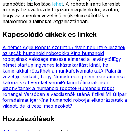
utánpótlás biztosítása
lehet
. A robotok iránti kereslet
mintegy tíz éve kezdett igazán megélénkülni, azután,
hogy az amerikai vezetésű erők elmozdították a
hatalomból a tálibokat Afganisztánban.
Kapcsolódó cikkek és linkek
A német Agile Robots szerint 15 éven belül tele lesznek
az utcák humanoid robotokkal
Kína humanoid
robotjainak valósága messze elmarad a látványtól
Egy
német startup ingyenes lakástakarítást kínál, ha
kamerákkal rögzítheti a munkafolyamatokat
A Palantir
vezetője kiakadt, hogy Németország nem akar amerikai
katonai szoftvereket venni
Pekingi félmaratonon
bizonyítanak a humanoid robotok
Humanoid robot
rohangál Varsóban a vaddisznók után
A fizikai MI új ipari
forradalmat ígér
Kína humanoid robotjai elkápráztatták a
világot, de ki veszi meg azokat?
Hozzászólások