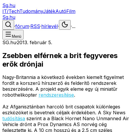
Sg.hu
IT/Tech
Tudomány
Játék
Autó
Film
Sg.hu
·
fórum
·
RSS
·
hírlevél
·
·
...
Menü
SG.hu
·
2013. február 5.
Zsebben elférnek a brit fegyveres
erők drónjai
Nagy-Britannia a következő években kiemelt figyelmet
fordít a korszerű hírszerző és felderítő rendszerek
beszerzésére. A projekt egyik eleme egy új miniatűr
robothelikopter
rendszeresítése
.
Az Afganisztánban harcoló brit csapatok különleges
eszközöket is bevetnek céljaik érdekében. A Sky News
tudósítása
szerint a a Black Hornet Nano Unmanned Air
Vehicle drónt a Prox Dynamics AS norvég cég
fejlesztette ki. A 10 cm hosszú és a 2,5 cm széles