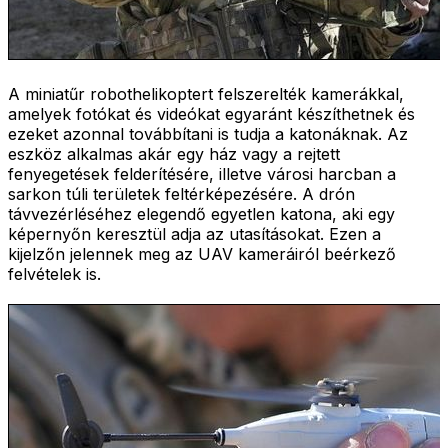
A miniatűr robothelikoptert felszerelték kamerákkal,
amelyek fotókat és videókat egyaránt készíthetnek és
ezeket azonnal továbbítani is tudja a katonáknak. Az
eszköz alkalmas akár egy ház vagy a rejtett
fenyegetések felderítésére, illetve városi harcban a
sarkon túli területek feltérképezésére. A drón
távvezérléséhez elegendő egyetlen katona, aki egy
képernyőn keresztül adja az utasításokat. Ezen a
kijelzőn jelennek meg az UAV kameráiról beérkező
felvételek is.