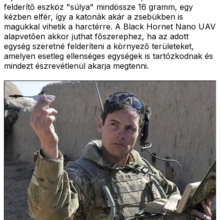
felderítő eszköz "súlya" mindössze 16 gramm, egy
kézben elfér, így a katonák akár a zsebükben is
magukkal vihetik a harctérre. A Black Hornet Nano UAV
alapvetően akkor juthat főszerephez, ha az adott
egység szeretné felderíteni a környező területeket,
amelyen esetleg ellenséges egységek is tartózkodnak és
mindezt észrevétlenül akarja megtenni.