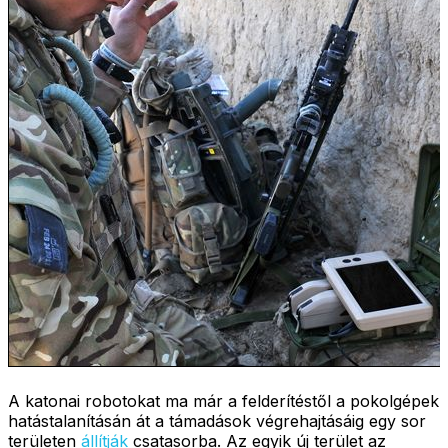
A katonai robotokat ma már a felderítéstől a pokolgépek
hatástalanításán át a támadások végrehajtásáig egy sor
területen
állítják
csatasorba. Az egyik új terület az