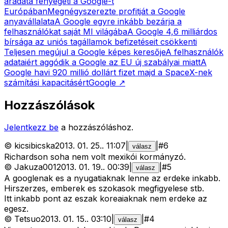
áradata fenyegeti a Google-t
Európában
Megnégyszerezte profitját a Google
anyavállalata
A Google egyre inkább bezárja a
felhasználókat saját MI világába
A Google 4,6 milliárdos
bírsága az uniós tagállamok befizetéseit csökkenti
Teljesen megújul a Google képes keresője
A felhasználók
adataiért aggódik a Google az EU új szabályai miatt
A
Google havi 920 millió dollárt fizet majd a SpaceX-nek
számítási kapacitásért
Google
↗
Hozzászólások
Jelentkezz be
a hozzászóláshoz.
©
kicsibicska
2013. 01. 25.
.
11:07
|
|
#
6
válasz
Richardson soha nem volt mexikói kormányzó.
©
Jakuza001
2013. 01. 19.
.
00:39
|
|
#
5
válasz
A googlenak es a nyugatiaknak lenne az erdeke inkabb.
Hirszerzes, emberek es szokasok megfigyelese stb.
Itt inkabb pont az eszak koreaiaknak nem erdeke az
egesz.
©
Tetsuo
2013. 01. 15.
.
03:10
|
|
#
4
válasz