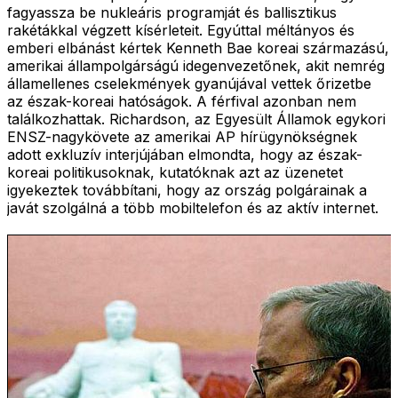
fagyassza be nukleáris programját és ballisztikus
rakétákkal végzett kísérleteit. Egyúttal méltányos és
emberi elbánást kértek Kenneth Bae koreai származású,
amerikai állampolgárságú idegenvezetőnek, akit nemrég
államellenes cselekmények gyanújával vettek őrizetbe
az észak-koreai hatóságok. A férfival azonban nem
találkozhattak. Richardson, az Egyesült Államok egykori
ENSZ-nagykövete az amerikai AP hírügynökségnek
adott exkluzív interjújában elmondta, hogy az észak-
koreai politikusoknak, kutatóknak azt az üzenetet
igyekeztek továbbítani, hogy az ország polgárainak a
javát szolgálná a több mobiltelefon és az aktív internet.