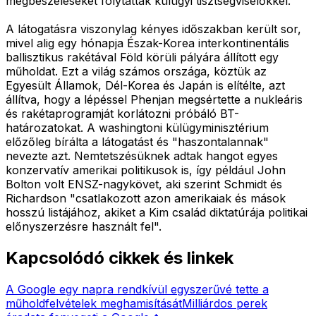
megbeszéléseket folytattak külügyi tisztségviselőkkel.
A látogatásra viszonylag kényes időszakban került sor,
mivel alig egy hónapja Észak-Korea interkontinentális
ballisztikus rakétával Föld körüli pályára állított egy
műholdat. Ezt a világ számos országa, köztük az
Egyesült Államok, Dél-Korea és Japán is elítélte, azt
állítva, hogy a lépéssel Phenjan megsértette a nukleáris
és rakétaprogramját korlátozni próbáló BT-
határozatokat. A washingtoni külügyminisztérium
előzőleg bírálta a látogatást és "haszontalannak"
nevezte azt. Nemtetszésüknek adtak hangot egyes
konzervatív amerikai politikusok is, így például John
Bolton volt ENSZ-nagykövet, aki szerint Schmidt és
Richardson "csatlakozott azon amerikaiak és mások
hosszú listájához, akiket a Kim család diktatúrája politikai
előnyszerzésre használt fel".
Kapcsolódó cikkek és linkek
A Google egy napra rendkívül egyszerűvé tette a
műholdfelvételek meghamisítását
Milliárdos perek