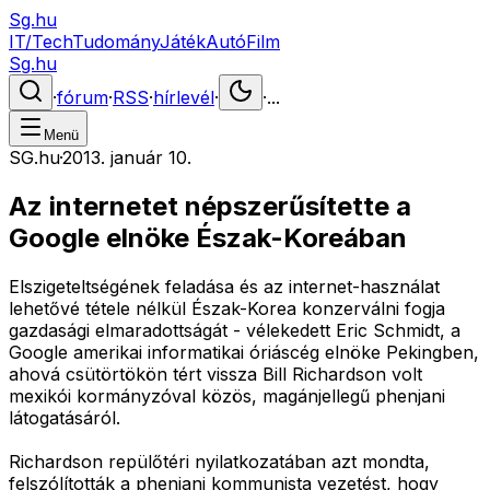
Sg.hu
IT/Tech
Tudomány
Játék
Autó
Film
Sg.hu
·
fórum
·
RSS
·
hírlevél
·
·
...
Menü
SG.hu
·
2013. január 10.
Az internetet népszerűsítette a
Google elnöke Észak-Koreában
Elszigeteltségének feladása és az internet-használat
lehetővé tétele nélkül Észak-Korea konzerválni fogja
gazdasági elmaradottságát - vélekedett Eric Schmidt, a
Google amerikai informatikai óriáscég elnöke Pekingben,
ahová csütörtökön tért vissza Bill Richardson volt
mexikói kormányzóval közös, magánjellegű phenjani
látogatásáról.
Richardson repülőtéri nyilatkozatában azt mondta,
felszólították a phenjani kommunista vezetést, hogy