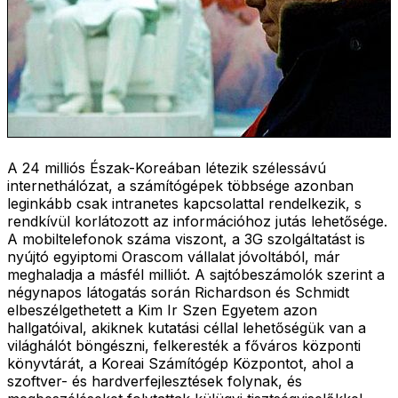
A 24 milliós Észak-Koreában létezik szélessávú
internethálózat, a számítógépek többsége azonban
leginkább csak intranetes kapcsolattal rendelkezik, s
rendkívül korlátozott az információhoz jutás lehetősége.
A mobiltelefonok száma viszont, a 3G szolgáltatást is
nyújtó egyiptomi Orascom vállalat jóvoltából, már
meghaladja a másfél milliót. A sajtóbeszámolók szerint a
négynapos látogatás során Richardson és Schmidt
elbeszélgethetett a Kim Ir Szen Egyetem azon
hallgatóival, akiknek kutatási céllal lehetőségük van a
világhálót böngészni, felkeresték a főváros központi
könyvtárát, a Koreai Számítógép Központot, ahol a
szoftver- és hardverfejlesztések folynak, és