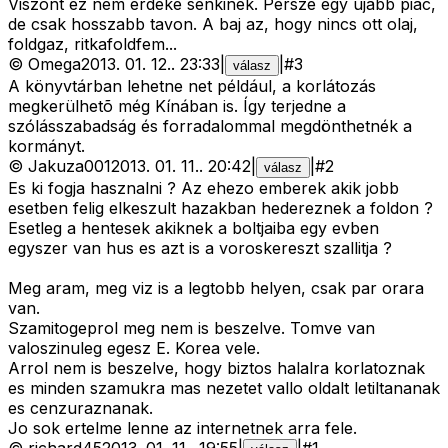
Viszont ez nem erdeke senkinek. Persze egy ujabb piac,
de csak hosszabb tavon. A baj az, hogy nincs ott olaj,
foldgaz, ritkafoldfem...
©
Omega
2013. 01. 12.
.
23:33
|
|
#
3
válasz
A könyvtárban lehetne net például, a korlátozás
megkerülhetõ még Kínában is. Így terjedne a
szólásszabadság és forradalommal megdönthetnék a
kormányt.
©
Jakuza001
2013. 01. 11.
.
20:42
|
|
#
2
válasz
Es ki fogja hasznalni ? Az ehezo emberek akik jobb
esetben felig elkeszult hazakban hedereznek a foldon ?
Esetleg a hentesek akiknek a boltjaiba egy evben
egyszer van hus es azt is a voroskereszt szallitja ?
Meg aram, meg viz is a legtobb helyen, csak par orara
van.
Szamitogeprol meg nem is beszelve. Tomve van
valoszinuleg egesz E. Korea vele.
Arrol nem is beszelve, hogy biztos halalra korlatoznak
es minden szamukra mas nezetet vallo oldalt letiltananak
es cenzuraznanak.
Jo sok ertelme lenne az internetnek arra fele.