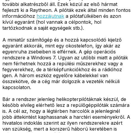
további alkatrészből áll. Ezek közül az első hármat
fejleszti ki a Raytheon. A pilóták ezek által minden fontos
információhoz
hozzájutnak
a pilótafülkében és azon
kívül egyaránt (hol vannak a célpontok, hol
tartózkodnak a saját egységeik stb.).
A miniatűr számítógép és a hozzá kapcsolódó kijelző
egyaránt akkorák, mint egy okostelefon, így akár az
egyenruha zsebeiben is elférnek. A gép operációs
rendszere a Windows 7. Ugyan az utóbbi miatt a pilóták
nem férhetnek hozzá a repülési műszerekhez vagy a
fegyverekhez, de a térképfunkciókhoz és a rádióhoz
igen. A három eszköz egyelőre kábelekkel van
összekötve, de a cég már dolgozik a vezeték nélküli
kapcsolaton.
Bár a rendszer jelenleg helikopterpilótáknak készül, de
később elvileg elérhető lesz a repülőgéppilóták számára
is. A cél az, hogy a légtérben harcolók a jelenleginél
jobb áttekintést kaphassanak a harctéri eseményekről. A
hivatalos indoklás szerint az ilyen rendszerekre azért
van szükség, mert a korszerű háború keretében is