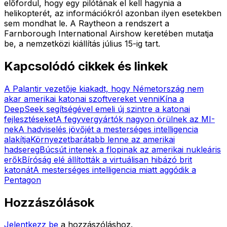
előfordul, hogy egy pilótának el kell hagynia a
helikopterét, az információkról azonban ilyen esetekben
sem mondhat le. A Raytheon a rendszert a
Farnborough International Airshow keretében mutatja
be, a nemzetközi kiállítás július 15-ig tart.
Kapcsolódó cikkek és linkek
A Palantir vezetője kiakadt, hogy Németország nem
akar amerikai katonai szoftvereket venni
Kína a
DeepSeek segítségével emeli új szintre a katonai
fejlesztéseket
A fegyvergyártók nagyon örülnek az MI-
nek
A hadviselés jövőjét a mesterséges intelligencia
alakítja
Környezetbarátabb lenne az amerikai
hadsereg
Búcsút intenek a flopinak az amerikai nukleáris
erők
Bíróság elé állították a virtuálisan hibázó brit
katonát
A mesterséges intelligencia miatt aggódik a
Pentagon
Hozzászólások
Jelentkezz be
a hozzászóláshoz.