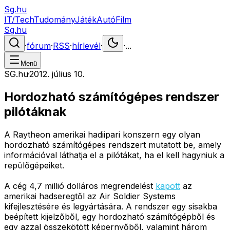
Sg.hu
IT/Tech
Tudomány
Játék
Autó
Film
Sg.hu
·
fórum
·
RSS
·
hírlevél
·
·
...
Menü
SG.hu
·
2012. július 10.
Hordozható számítógépes rendszer
pilótáknak
A Raytheon amerikai hadiipari konszern egy olyan
hordozható számítógépes rendszert mutatott be, amely
információval láthatja el a pilótákat, ha el kell hagyniuk a
repülőgépeiket.
A cég 4,7 millió dolláros megrendelést
kapott
az
amerikai hadseregtől az Air Soldier Systems
kifejlesztésére és legyártására. A rendszer egy sisakba
beépített kijelzőből, egy hordozható számítógépből és
egy azzal összekötött képernyőből, valamint három