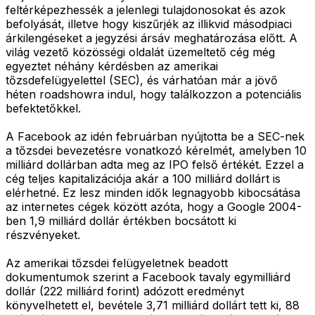
feltérképezhessék a jelenlegi tulajdonosokat és azok
befolyását, illetve hogy kiszűrjék az illikvid másodpiaci
árkilengéseket a jegyzési ársáv meghatározása előtt. A
világ vezető közösségi oldalát üzemeltető cég még
egyeztet néhány kérdésben az amerikai
tőzsdefelügyelettel (SEC), és várhatóan már a jövő
héten roadshowra indul, hogy találkozzon a potenciális
befektetőkkel.
A Facebook az idén februárban nyújtotta be a SEC-nek
a tőzsdei bevezetésre vonatkozó kérelmét, amelyben 10
milliárd dollárban adta meg az IPO felső értékét. Ezzel a
cég teljes kapitalizációja akár a 100 milliárd dollárt is
elérhetné. Ez lesz minden idők legnagyobb kibocsátása
az internetes cégek között azóta, hogy a Google 2004-
ben 1,9 milliárd dollár értékben bocsátott ki
részvényeket.
Az amerikai tőzsdei felügyeletnek beadott
dokumentumok szerint a Facebook tavaly egymilliárd
dollár (222 milliárd forint) adózott eredményt
könyvelhetett el, bevétele 3,71 milliárd dollárt tett ki, 88