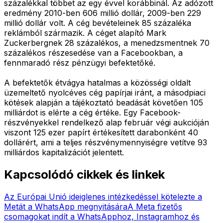
százalékkal többet az egy évvel korábbinál. Az adózott
eredmény 2010-ben 606 millió dollár, 2009-ben 229
millió dollár volt. A cég bevételeinek 85 százaléka
reklámból származik. A céget alapító Mark
Zuckerbergnek 28 százalékos, a menedzsmentnek 70
százalékos részesedése van a Facebookban, a
fennmaradó rész pénzügyi befektetőké.
A befektetők étvágya hatalmas a közösségi oldalt
üzemeltető nyolcéves cég papírjai iránt, a másodpiaci
kötések alapján a tájékoztató beadását követően 105
milliárdot is elérte a cég értéke. Egy Facebook-
részvényekkel rendelkező alap február végi aukcióján
viszont 125 ezer papírt értékesített darabonként 40
dollárért, ami a teljes részvénymennyiségre vetítve 93
milliárdos kapitalizációt jelentett.
Kapcsolódó cikkek és linkek
Az Európai Unió ideiglenes intézkedéssel kötelezte a
Metát a WhatsApp megnyitására
A Meta fizetős
csomagokat indít a WhatsApphoz, Instagramhoz és