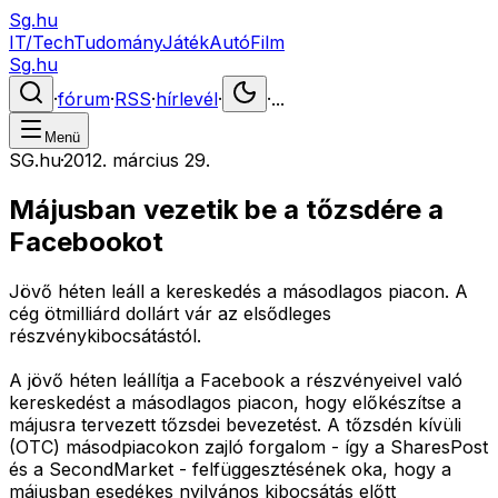
Sg.hu
IT/Tech
Tudomány
Játék
Autó
Film
Sg.hu
·
fórum
·
RSS
·
hírlevél
·
·
...
Menü
SG.hu
·
2012. március 29.
Májusban vezetik be a tőzsdére a
Facebookot
Jövő héten leáll a kereskedés a másodlagos piacon. A
cég ötmilliárd dollárt vár az elsődleges
részvénykibocsátástól.
A jövő héten leállítja a Facebook a részvényeivel való
kereskedést a másodlagos piacon, hogy előkészítse a
májusra tervezett tőzsdei bevezetést. A tőzsdén kívüli
(OTC) másodpiacokon zajló forgalom - így a SharesPost
és a SecondMarket - felfüggesztésének oka, hogy a
májusban esedékes nyilvános kibocsátás előtt