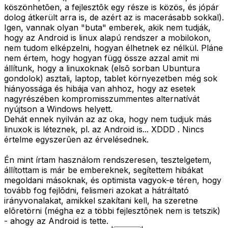
köszönhetõen, a fejlesztõk egy része is közös, és jópár
dolog átkerült arra is, de azért az is macerásabb sokkal).
Igen, vannak olyan "buta" emberek, akik nem tudják,
hogy az Android is linux alapú rendszer a mobilokon,
nem tudom elképzelni, hogyan élhetnek ez nélkül. Pláne
nem értem, hogy hogyan függ össze azzal amit mi
állítunk, hogy a linuxoknak (elsõ sorban Ubuntura
gondolok) asztali, laptop, tablet környezetben még sok
hiányossága és hibája van ahhoz, hogy az esetek
nagyrészében kompromisszummentes alternatívát
nyújtson a Windows helyett.
Dehát ennek nyilván az az oka, hogy nem tudjuk más
linuxok is léteznek, pl. az Android is... XDDD . Nincs
értelme egyszerûen az érvelésednek.
Én mint írtam használom rendszeresen, tesztelgetem,
állítottam is már be embereknek, segítettem hibákat
megoldani másoknak, és optimista vagyok-e téren, hogy
tovább fog fejlõdni, felismeri azokat a hátráltató
irányvonalakat, amikkel szakítani kell, ha szeretne
elõretörni (mégha ez a többi fejlesztõnek nem is tetszik)
- ahogy az Android is tette.