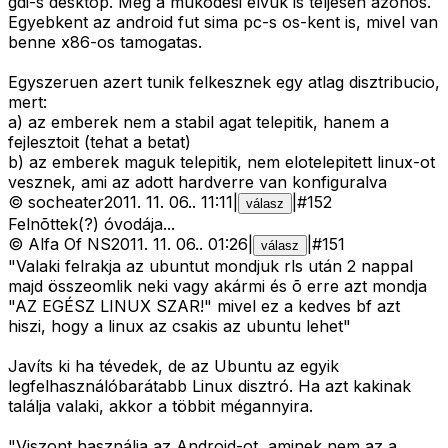
gdi-s desktop. Meg a mukodesi elvuk is teljesen azonos.
Egyebkent az android fut sima pc-s os-kent is, mivel van
benne x86-os tamogatas.
Egyszeruen azert tunik felkesznek egy atlag disztribucio,
mert:
a) az emberek nem a stabil agat telepitik, hanem a
fejlesztoit (tehat a betat)
b) az emberek maguk telepitik, nem elotelepitett linux-ot
vesznek, ami az adott hardverre van konfiguralva
©
socheater
2011. 11. 06.
.
11:11
|
|
#
152
válasz
Felnõttek(?) óvodája...
©
Alfa Of NS
2011. 11. 06.
.
01:26
|
|
#
151
válasz
"Valaki felrakja az ubuntut mondjuk rls után 2 nappal
majd összeomlik neki vagy akármi és õ erre azt mondja
"AZ EGÉSZ LINUX SZAR!" mivel ez a kedves bf azt
hiszi, hogy a linux az csakis az ubuntu lehet"
Javíts ki ha tévedek, de az Ubuntu az egyik
legfelhasználóbarátabb Linux disztró. Ha azt kakinak
találja valaki, akkor a többit mégannyira.
"Viszont használja az Android-ot, aminek nem az a