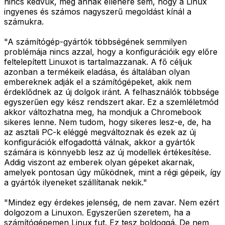
nincs kedvük, még annak ellenére sem, hogy a Linux
ingyenes és számos nagyszerű megoldást kínál a
számukra.
"A számítógép-gyártók többségének semmilyen
problémája nincs azzal, hogy a konfigurációik egy előre
feltelepített Linuxot is tartalmazzanak. A fő céljuk
azonban a termékeik eladása, és általában olyan
embereknek adják el a számítógépeket, akik nem
érdeklődnek az új dolgok iránt. A felhasználók többsége
egyszerűen egy kész rendszert akar. Ez a szemléletmód
akkor változhatna meg, ha mondjuk a Chromebook
sikeres lenne. Nem tudom, hogy sikeres lesz-e, de, ha
az asztali PC-k eléggé megváltoznak és ezek az új
konfigurációk elfogadottá válnak, akkor a gyártók
számára is könnyebb lesz az új modellek értékesítése.
Addig viszont az emberek olyan gépeket akarnak,
amelyek pontosan úgy működnek, mint a régi gépeik, így
a gyártók ilyeneket szállítanak nekik."
"Mindez egy érdekes jelenség, de nem zavar. Nem ezért
dolgozom a Linuxon. Egyszerűen szeretem, ha a
számítógépemen Linux fut. Ez tesz boldoggá. De nem