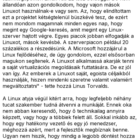
állandóan azon gondolkodom, hogy vajon mások
Linuxot használnak-e vagy sem. Az, hogy elindítottam
ezt a projektet kétségtelenül büszkévé tesz, de ezért
nem mondom magamnak minden egyes nap, hogy
megint egy Google-keresés, amit megint egy Linux-
szerver hajtott végre. Egyes piacok jobban elfogadják a
Linuxot, mások kevésbé. A szerverpiacon például 20
százalékos a részedésünk. A Microsoft hozzájárul a
Linux fejlődéséhez, de úgy gondolom, ezzel elsősorban
magukon segítenek. A Linuxot alkalmassá akarják tenni
a saját virtualizációs megoldásaik futtatására. De ez jól
van így. Az emberek a Linuxot saját, egoista céljaikból
használják, hiszen mindenki szeretne valamit valamiért
megváltoztatni" - tette hozzá Linus Torvalds.
A Linux atyja végül kitért arra, hogy legfeljebb néhány
tucat szakember tudná átvenni a munkáját. Ennek oka
nem abban keresendő, hogy ő technikailag annyira
képzett, vagy hogy a többiek felett áll. Sokkal inkább az,
hogy egy hatékony vezető és egy jó menedzser,
méghozzá azért, mert a fejlesztők megbíznak benne.
Ugyan nem hiszik, hogy mindig a legjobb döntést hozza