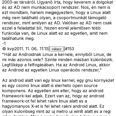
2003-as társáról. Ugyanõ írta, hogy keverem a dolgokat
és az AD nem munkacsoport rendszer. Nos, én nem is
ezt mondtam, hanem megjegyeztem, hogy a Linux alatt
még nem található olyan, a csoportmunkát támogató
rendszer, mint amilyen az AD. Valóban az AD nem csak
ezzel a feladattal bír, hiszen ennél jelentõsen több
funkciója van, de Linux alatt ez az egyetlen, amit nem
találhatunk meg.
-
1
©
kvp
2011. 11. 06.
.
11:15
|
|
#
153
válasz
"Hát az Androidnak Linux a kernele, ennyibõl Linux, de
mi más azonos vele? Szinte minden másban különbözik.
Legfõképp a felfogásában. Ha az Android Linux, akkor
az Android az egyetlen Linux operációs rendszer,"
Az android alatt van egy linux kernel, egy gnu kornyezet
es egy csomo linux alatt is elerheto open source
komponens. Az egyetlen ami elter, hogy az android
framework-kel adjak. Ezert van az, hogy az android
framework-ot fel lehet rakni linux alatt es a
hagyomanyos X-et is fel lehet rakni android alatt. Ez
olyan kulonbseg mint az uj metro ui win8 alatt es a regi