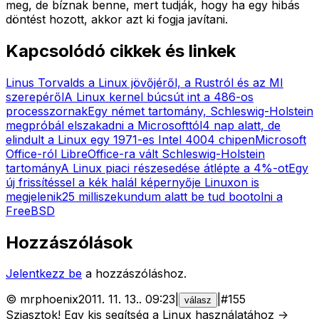
meg, de bíznak benne, mert tudják, hogy ha egy hibás
döntést hozott, akkor azt ki fogja javítani.
Kapcsolódó cikkek és linkek
Linus Torvalds a Linux jövőjéről, a Rustról és az MI
szerepéről
A Linux kernel búcsút int a 486-os
processzornak
Egy német tartomány, Schleswig-Holstein
megpróbál elszakadni a Microsofttól
4 nap alatt, de
elindult a Linux egy 1971-es Intel 4004 chipen
Microsoft
Office-ról LibreOffice-ra vált Schleswig-Holstein
tartomány
A Linux piaci részesedése átlépte a 4%-ot
Egy
új frissítéssel a kék halál képernyője Linuxon is
megjelenik
25 milliszekundum alatt be tud bootolni a
FreeBSD
Hozzászólások
Jelentkezz be
a hozzászóláshoz.
©
mrphoenix
2011. 11. 13.
.
09:23
|
|
#
155
válasz
Sziasztok! Egy kis segítség a Linux használatához ->