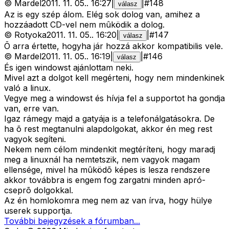
©
Mardel
2011. 11. 05.
.
16:27
|
|
#
148
válasz
Az is egy szép álom. Elég sok dolog van, amihez a
hozzáadott CD-vel nem mûködik a dolog.
©
Rotyoka
2011. 11. 05.
.
16:20
|
|
#
147
válasz
Õ arra értette, hogyha jár hozzá akkor kompatibilis vele.
©
Mardel
2011. 11. 05.
.
16:19
|
|
#
146
válasz
És igen windowst ajánlottam neki.
Mivel azt a dolgot kell megérteni, hogy nem mindenkinek
való a linux.
Vegye meg a windowst és hívja fel a supportot ha gondja
van, erre van.
Igaz rámegy majd a gatyája is a telefonálgatásokra. De
ha õ rest megtanulni alapdolgokat, akkor én meg rest
vagyok segíteni.
Nekem nem célom mindenkit megtéríteni, hogy maradj
meg a linuxnál ha nemtetszik, nem vagyok magam
ellensége, mivel ha mûködõ képes is lesza rendszere
akkor továbbra is engem fog zargatni minden apró-
cseprõ dolgokkal.
Az én homlokomra meg nem az van írva, hogy hülye
userek supportja.
További bejegyzések a fórumban...