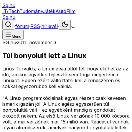
Sg.hu
IT/Tech
Tudomány
Játék
Autó
Film
Sg.hu
·
fórum
·
RSS
·
hírlevél
·
·
...
Menü
SG.hu
·
2011. november 3.
Túl bonyolult lett a Linux
Linus Torvalds, a Linux atyja attól fél, hogy eljöhet az az
idő, amikor egyetlen fejlesztő sem fogja megérteni a
Linuxot. Éppen ezért változtatni kell a rendszeren és
sokkal egyszerűbbé kell válnia.
"A Linux programkódjainak egyes részeit csak kevesen
ismerik igazán jól. A Linux egész egyszerűen túl
bonyolulttá vált - ez egyébként mindig is gondokat
okozott nekem. Az első Linux-verziónak 10 000 kódsora
volt, a mai verziónak már 15 millió van. Ráadásul vannak
olyan alrendszerek, amelyek nagyon bonyolultak lettek.