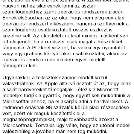
nagyon nehéz sikeresnek lenni az asztali
számítógépekhez szánt operációs rendszerek piacán.
Ennek elsősorban az az oka, hogy nem elég egy alap
operációs rendszert elkészíteni, hanem a szoftvernek a
számítógéphez csatlakoztatott összes eszközt is
kezelnie kell. Az okostelefonoknál mindez másként van,
ott elegendő, ha a rendszer csak magát a készüléket
támogatja. A PC-knél viszont, ha valaki egy nyomtatót
vagy egy grafikus kártyát akar csatlakoztatni, akkor az
operációs rendszernek minden egyes modellt
támogatnia kell.
Ugyanakkor a fejlesztők számos modell közül
választhatnak. Az Apple által választott út az, hogy csak
a saját hardvereiket támogatják. Létezik a Microsoft
modellje: tudják a gyártók, hogy együtt kell működniük a
Microsofttal ahhoz, ha el akarják adni a hardvereiket. A
redmondi óriásnak 98 százalék körüli piaci részesedése
volt, ezért ők maguk készítették el a
meghajtóprogramjaikat, majd továbbadták azokat a
Microsoftnak. Torvalds úgy vélte, hogy ez utóbbi modell
valószínűleg a jövőben már nem fog működni.