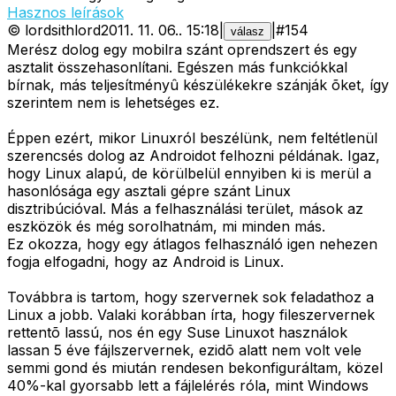
Hasznos leírások
©
lordsithlord
2011. 11. 06.
.
15:18
|
|
#
154
válasz
Merész dolog egy mobilra szánt oprendszert és egy
asztalit összehasonlítani. Egészen más funkciókkal
bírnak, más teljesítményû készülékekre szánják õket, így
szerintem nem is lehetséges ez.
Éppen ezért, mikor Linuxról beszélünk, nem feltétlenül
szerencsés dolog az Androidot felhozni példának. Igaz,
hogy Linux alapú, de körülbelül ennyiben ki is merül a
hasonlósága egy asztali gépre szánt Linux
disztribúcióval. Más a felhasználási terület, mások az
eszközök és még sorolhatnám, mi minden más.
Ez okozza, hogy egy átlagos felhasználó igen nehezen
fogja elfogadni, hogy az Android is Linux.
Továbbra is tartom, hogy szervernek sok feladathoz a
Linux a jobb. Valaki korábban írta, hogy fileszervernek
rettentõ lassú, nos én egy Suse Linuxot használok
lassan 5 éve fájlszervernek, ezidõ alatt nem volt vele
semmi gond és miután rendesen bekonfiguráltam, közel
40%-kal gyorsabb lett a fájlelérés róla, mint Windows