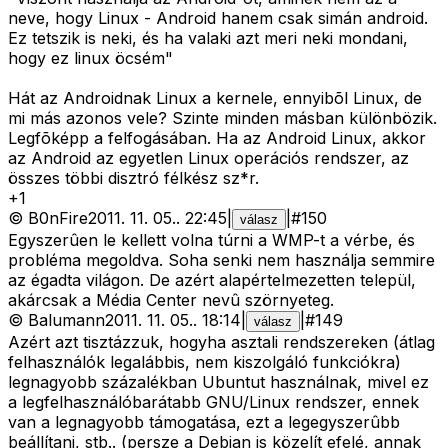
neve, hogy Linux - Android hanem csak simán android.
Ez tetszik is neki, és ha valaki azt meri neki mondani,
hogy ez linux öcsém"
Hát az Androidnak Linux a kernele, ennyibõl Linux, de
mi más azonos vele? Szinte minden másban különbözik.
Legfõképp a felfogásában. Ha az Android Linux, akkor
az Android az egyetlen Linux operációs rendszer, az
összes többi disztró félkész sz*r.
+
1
©
B0nFire
2011. 11. 05.
.
22:45
|
|
#
150
válasz
Egyszerûen le kellett volna túrni a WMP-t a vérbe, és
probléma megoldva. Soha senki nem használja semmire
az égadta világon. De azért alapértelmezetten települ,
akárcsak a Média Center nevû szörnyeteg.
©
Balumann
2011. 11. 05.
.
18:14
|
|
#
149
válasz
Azért azt tisztázzuk, hogyha asztali rendszereken (átlag
felhasználók legalábbis, nem kiszolgáló funkciókra)
legnagyobb százalékban Ubuntut használnak, mivel ez
a legfelhasználóbarátabb GNU/Linux rendszer, ennek
van a legnagyobb támogatása, ezt a legegyszerûbb
beállítani, stb.. (persze a Debian is közelít efelé, annak