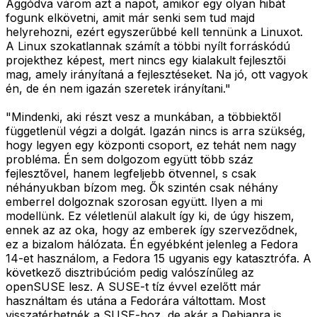
Aggódva várom azt a napot, amikor egy olyan hibát
fogunk elkövetni, amit már senki sem tud majd
helyrehozni, ezért egyszerűbbé kell tennünk a Linuxot.
A Linux szokatlannak számít a többi nyílt forráskódú
projekthez képest, mert nincs egy kialakult fejlesztői
mag, amely irányítaná a fejlesztéseket. Na jó, ott vagyok
én, de én nem igazán szeretek irányítani."
"Mindenki, aki részt vesz a munkában, a többiektől
függetlenül végzi a dolgát. Igazán nincs is arra szükség,
hogy legyen egy központi csoport, ez tehát nem nagy
probléma. Én sem dolgozom együtt több száz
fejlesztővel, hanem legfeljebb ötvennel, s csak
néhányukban bízom meg. Ők szintén csak néhány
emberrel dolgoznak szorosan együtt. Ilyen a mi
modellünk. Ez véletlenül alakult így ki, de úgy hiszem,
ennek az az oka, hogy az emberek így szerveződnek,
ez a bizalom hálózata. Én egyébként jelenleg a Fedora
14-et használom, a Fedora 15 ugyanis egy katasztrófa. A
következő disztribúcióm pedig valószínűleg az
openSUSE lesz. A SUSE-t tíz évvel ezelőtt már
használtam és utána a Fedorára váltottam. Most
visszatérhetnék a SUSE-hoz, de akár a Debianra is