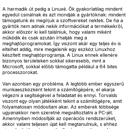
A harmadik út pedig a Linuxé. Ők gyakorlatilag mindent
egyedül csinálnak és azt mondják a gyártóknak: mindent
támogatunk és megírjuk a szoftvereket nektek. De ha a
gyártók nem adnak nekik információkat a termékeikről,
akkor először ki kell találniuk, hogy valami miként
működik és csak azután írhatják meg a
meghajtóprogramokat. Így viszont akár egy teljes év is
eltelhet addig, mire megjelenik egy eszköz Linuxhoz
készített meghajtóprogramja. A Linux ennek ellenére
bizonyos területeken sokkal sikeresebb, mint a
Microsoft, sokkal előbb támogatta például a 64 bites
processzorokat.
Van azonban egy probléma. A legtöbb ember egyszerű
munkaeszközként tekint a számítógépére, el akarja
végezni a segítségével a feladatait és ennyi. Torvalds
viszont egy olyan játékként tekint a számítógépre, amit
folyamatosan módosítani akar. Az emberek többsége
ugyanakkor nem szeretné megváltoztatni a PC-jét.
Amennyiben módosítják az operációs rendszerüket,
akkor valami teljesen újat kell megtanulniuk, s ehhez