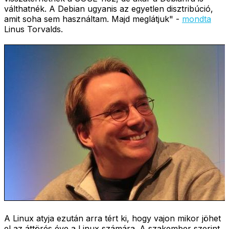
válthatnék. A Debian ugyanis az egyetlen disztribúció,
amit soha sem használtam. Majd meglátjuk" -
mondta
Linus Torvalds.
A Linux atyja ezután arra tért ki, hogy vajon mikor jöhet
el az áttörés éve a Linux számára. A szakember szerint