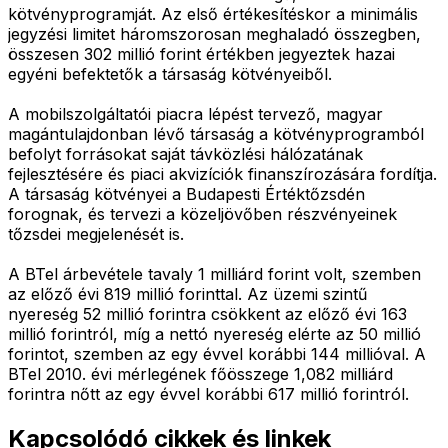
kötvényprogramját. Az első értékesítéskor a minimális
jegyzési limitet háromszorosan meghaladó összegben,
összesen 302 millió forint értékben jegyeztek hazai
egyéni befektetők a társaság kötvényeiből.
A mobilszolgáltatói piacra lépést tervező, magyar
magántulajdonban lévő társaság a kötvényprogramból
befolyt forrásokat saját távközlési hálózatának
fejlesztésére és piaci akvizíciók finanszírozására fordítja.
A társaság kötvényei a Budapesti Értéktőzsdén
forognak, és tervezi a közeljövőben részvényeinek
tőzsdei megjelenését is.
A BTel árbevétele tavaly 1 milliárd forint volt, szemben
az előző évi 819 millió forinttal. Az üzemi szintű
nyereség 52 millió forintra csökkent az előző évi 163
millió forintról, míg a nettó nyereség elérte az 50 millió
forintot, szemben az egy évvel korábbi 144 millióval. A
BTel 2010. évi mérlegének főösszege 1,082 milliárd
forintra nőtt az egy évvel korábbi 617 millió forintról.
Kapcsolódó cikkek és linkek