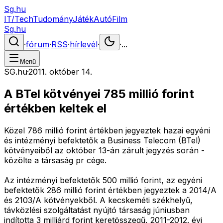
Sg.hu
IT/Tech
Tudomány
Játék
Autó
Film
Sg.hu
·
fórum
·
RSS
·
hírlevél
·
·
...
Menü
SG.hu
·
2011. október 14.
A BTel kötvényei 785 millió forint
értékben keltek el
Közel 786 millió forint értékben jegyeztek hazai egyéni
és intézményi befektetők a Business Telecom (BTel)
kötvényeiből az október 13-án zárult jegyzés során -
közölte a társaság pr cége.
Az intézményi befektetők 500 millió forint, az egyéni
befektetők 286 millió forint értékben jegyeztek a 2014/A
és 2103/A kötvényekből. A kecskeméti székhelyű,
távközlési szolgáltatást nyújtó társaság júniusban
indította 3 milliárd forint keretösszegű, 2011-2012. évi