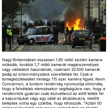
Nagy-Britanniában összesen 1,85 millió köztéri kamera
működik, további 1,7 millió kamerát magánszemélyek
vagy vállalatok használnak, csaknem 33.500 kamerát
pedig az önkormányzatok szereltettek fel. Csak a
tömegközlekedést mintegy 115 ezer kamera figyeli. Kevin
Concannon, a londoni rendőrség nyomozója elmondta,
hogy a felvételek elemzésekor segítségükre van, hogy a
rendbontók gyakran csak közvetlenül az előtt tették fel
a kapucnijukat vagy egy sálat az álcázásukra, mielőtt
beléptek volna egy üzletbe, hogy kifosszák. "Aztán 50
méterrel távolabb már meg is szabadultak az álcától,