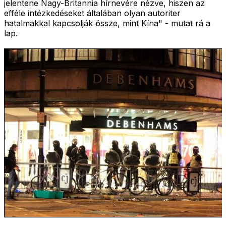
jelentene Nagy-Britannia hírnevére nézve, hiszen az
efféle intézkedéseket általában olyan autoriter
hatalmakkal kapcsolják össze, mint Kína" - mutat rá a
lap.