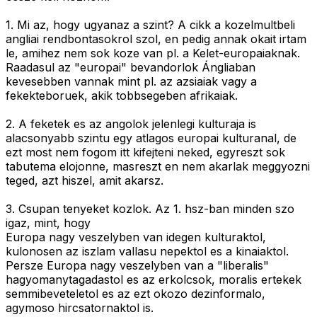
1. Mi az, hogy ugyanaz a szint? A cikk a kozelmultbeli
angliai rendbontasokrol szol, en pedig annak okait irtam
le, amihez nem sok koze van pl. a Kelet-europaiaknak.
Raadasul az "europai" bevandorlok Ángliaban
kevesebben vannak mint pl. az azsiaiak vagy a
fekekteboruek, akik tobbsegeben afrikaiak.
2. A feketek es az angolok jelenlegi kulturaja is
alacsonyabb szintu egy atlagos europai kulturanal, de
ezt most nem fogom itt kifejteni neked, egyreszt sok
tabutema elojonne, masreszt en nem akarlak meggyozni
teged, azt hiszel, amit akarsz.
3. Csupan tenyeket kozlok. Az 1. hsz-ban minden szo
igaz, mint, hogy
Europa nagy veszelyben van idegen kulturaktol,
kulonosen az iszlam vallasu nepektol es a kinaiaktol.
Persze Europa nagy veszelyben van a "liberalis"
hagyomanytagadastol es az erkolcsok, moralis ertekek
semmibeveteletol es az ezt okozo dezinformalo,
agymoso hircsatornaktol is.