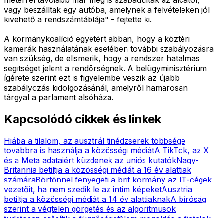
vagy beszálltak egy autóba, amelynek a felvételeken jól
kivehető a rendszámtáblája" - fejtette ki.
A kormánykoalíció egyetért abban, hogy a köztéri
kamerák használatának esetében további szabályozásra
van szükség, de elismerik, hogy a rendszer hatalmas
segítséget jelent a rendőrségnek. A belügyminisztérium
ígérete szerint ezt is figyelembe veszik az újabb
szabályozás kidolgozásánál, amelyről hamarosan
tárgyal a parlament alsóháza.
Kapcsolódó cikkek és linkek
Hiába a tilalom, az ausztrál tinédzserek többsége
továbbra is használja a közösségi médiát
A TikTok, az X
és a Meta adataiért küzdenek az uniós kutatók
Nagy-
Britannia betiltja a közösségi médiát a 16 év alattiak
számára
Börtönnel fenyegeti a brit kormány az IT-cégek
vezetőit, ha nem szedik le az intim képeket
Ausztria
betiltja a közösségi médiát a 14 év alattiaknak
A bíróság
szerint a végtelen görgetés és az algoritmusok