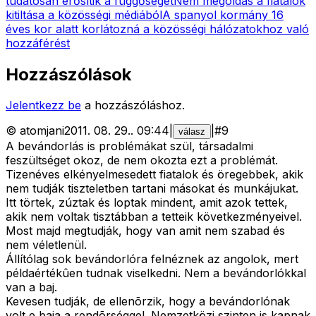
tudatosan erősítik a függőséget
Nem megoldás a fiatalok
kitiltása a közösségi médiából
A spanyol kormány 16
éves kor alatt korlátozná a közösségi hálózatokhoz való
hozzáférést
Hozzászólások
Jelentkezz be
a hozzászóláshoz.
©
atomjani
2011. 08. 29.
.
09:44
|
|
#
9
válasz
A bevándorlás is problémákat szül, társadalmi
feszültséget okoz, de nem okozta ezt a problémát.
Tizenéves elkényelmesedett fiatalok és öregebbek, akik
nem tudják tiszteletben tartani másokat és munkájukat.
Itt törtek, zúztak és loptak mindent, amit azok tettek,
akik nem voltak tisztábban a tetteik következményeivel.
Most majd megtudják, hogy van amit nem szabad és
nem véletlenül.
Állítólag sok bevándorlóra felnéznek az angolok, mert
példaértékûen tudnak viselkedni. Nem a bevándorlókkal
van a baj.
Kevesen tudják, de ellenõrzik, hogy a bevándorlónak
volt e baja a rendõrséggel. Nemzetközi szinten is kapnak