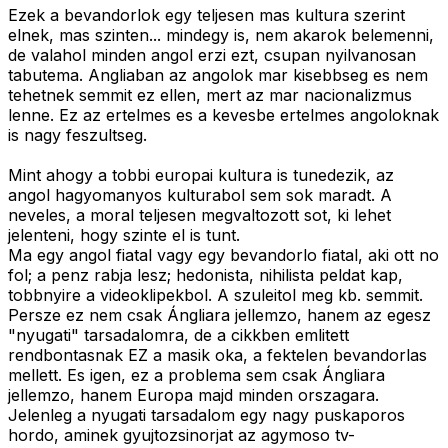
Ezek a bevandorlok egy teljesen mas kultura szerint
elnek, mas szinten... mindegy is, nem akarok belemenni,
de valahol minden angol erzi ezt, csupan nyilvanosan
tabutema. Angliaban az angolok mar kisebbseg es nem
tehetnek semmit ez ellen, mert az mar nacionalizmus
lenne. Ez az ertelmes es a kevesbe ertelmes angoloknak
is nagy feszultseg.
Mint ahogy a tobbi europai kultura is tunedezik, az
angol hagyomanyos kulturabol sem sok maradt. A
neveles, a moral teljesen megvaltozott sot, ki lehet
jelenteni, hogy szinte el is tunt.
Ma egy angol fiatal vagy egy bevandorlo fiatal, aki ott no
fol; a penz rabja lesz; hedonista, nihilista peldat kap,
tobbnyire a videoklipekbol. A szuleitol meg kb. semmit.
Persze ez nem csak Ángliara jellemzo, hanem az egesz
"nyugati" tarsadalomra, de a cikkben emlitett
rendbontasnak EZ a masik oka, a fektelen bevandorlas
mellett. Es igen, ez a problema sem csak Ángliara
jellemzo, hanem Europa majd minden orszagara.
Jelenleg a nyugati tarsadalom egy nagy puskaporos
hordo, aminek gyujtozsinorjat az agymoso tv-