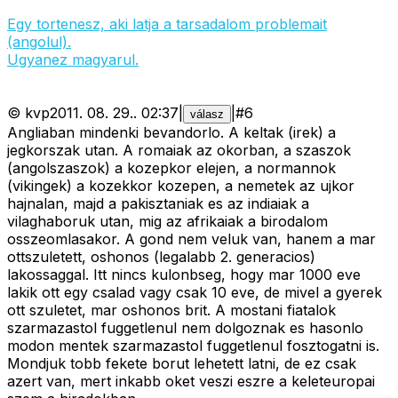
Egy tortenesz, aki latja a tarsadalom problemait
(angolul).
Ugyanez magyarul.
©
kvp
2011. 08. 29.
.
02:37
|
|
#
6
válasz
Angliaban mindenki bevandorlo. A keltak (irek) a
jegkorszak utan. A romaiak az okorban, a szaszok
(angolszaszok) a kozepkor elejen, a normannok
(vikingek) a kozekkor kozepen, a nemetek az ujkor
hajnalan, majd a pakisztaniak es az indiaiak a
vilaghaboruk utan, mig az afrikaiak a birodalom
osszeomlasakor. A gond nem veluk van, hanem a mar
ottszuletett, oshonos (legalabb 2. generacios)
lakossaggal. Itt nincs kulonbseg, hogy mar 1000 eve
lakik ott egy csalad vagy csak 10 eve, de mivel a gyerek
ott szuletet, mar oshonos brit. A mostani fiatalok
szarmazastol fuggetlenul nem dolgoznak es hasonlo
modon mentek szarmazastol fuggetlenul fosztogatni is.
Mondjuk tobb fekete borut lehetett latni, de ez csak
azert van, mert inkabb oket veszi eszre a keleteuropai