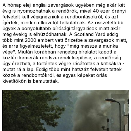
A hónap eleji angliai zavargások ügyében még akár két
évig is nyomozhatnak a rendőrök, mivel 40 ezer órányi
felvételt kell végignézniük a rendbontásokról, és azt
ígérték, minden elkövetőt felkutatnak. Az összetettebb
ügyek a bonyolultabb bírósági tárgyalások miatt akár
még évekig is elhúzódhatnak. A Scotland Yard eddig
több mint 2000 embert vett őrizetbe a zavargások miatt,
és arra figyelmeztetett, hogy "még messze a munka
vége". Miután korábban rengeteg bírálatot kapott a
köztéri kamerák rendszerének kiépítése, a rendőrség
úgy érezheti, a történtek végre rácáfoltak a kritikákra -
mutat rá a lap. Eddig több mint hatszáz felvételt tettek
közzé a rendbontókról, és egyes képeket óriás
kivetítőkön is bemutattak.