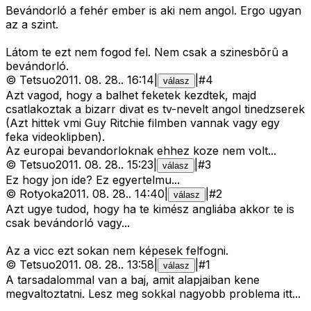
Bevándorló a fehér ember is aki nem angol. Ergo ugyan
az a szint.
Látom te ezt nem fogod fel. Nem csak a szinesbõrû a
bevándorló.
©
Tetsuo
2011. 08. 28.
.
16:14
|
|
#
4
válasz
Azt vagod, hogy a balhet feketek kezdtek, majd
csatlakoztak a bizarr divat es tv-nevelt angol tinedzserek
(Azt hittek vmi Guy Ritchie filmben vannak vagy egy
feka videoklipben).
Az europai bevandorloknak ehhez koze nem volt...
©
Tetsuo
2011. 08. 28.
.
15:23
|
|
#
3
válasz
Ez hogy jon ide? Ez egyertelmu...
©
Rotyoka
2011. 08. 28.
.
14:40
|
|
#
2
válasz
Azt ugye tudod, hogy ha te kimész angliába akkor te is
csak bevándorló vagy...
Az a vicc ezt sokan nem képesek felfogni.
©
Tetsuo
2011. 08. 28.
.
13:58
|
|
#
1
válasz
A tarsadalommal van a baj, amit alapjaiban kene
megvaltoztatni. Lesz meg sokkal nagyobb problema itt...