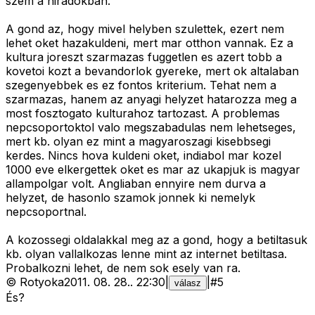
szem a hiradokban.
A gond az, hogy mivel helyben szulettek, ezert nem
lehet oket hazakuldeni, mert mar otthon vannak. Ez a
kultura joreszt szarmazas fuggetlen es azert tobb a
kovetoi kozt a bevandorlok gyereke, mert ok altalaban
szegenyebbek es ez fontos kriterium. Tehat nem a
szarmazas, hanem az anyagi helyzet hatarozza meg a
most fosztogato kulturahoz tartozast. A problemas
nepcsoportoktol valo megszabadulas nem lehetseges,
mert kb. olyan ez mint a magyaroszagi kisebbsegi
kerdes. Nincs hova kuldeni oket, indiabol mar kozel
1000 eve elkergettek oket es mar az ukapjuk is magyar
allampolgar volt. Angliaban ennyire nem durva a
helyzet, de hasonlo szamok jonnek ki nemelyk
nepcsoportnal.
A kozossegi oldalakkal meg az a gond, hogy a betiltasuk
kb. olyan vallalkozas lenne mint az internet betiltasa.
Probalkozni lehet, de nem sok esely van ra.
©
Rotyoka
2011. 08. 28.
.
22:30
|
|
#
5
válasz
És?