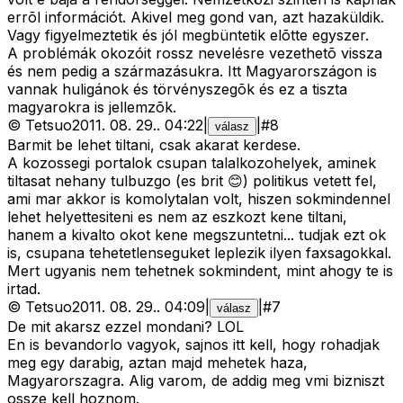
errõl információt. Akivel meg gond van, azt hazaküldik.
Vagy figyelmeztetik és jól megbüntetik elõtte egyszer.
A problémák okozóit rossz nevelésre vezethetõ vissza
és nem pedig a származásukra. Itt Magyarországon is
vannak huligánok és törvényszegõk és ez a tiszta
magyarokra is jellemzõk.
©
Tetsuo
2011. 08. 29.
.
04:22
|
|
#
8
válasz
Barmit be lehet tiltani, csak akarat kerdese.
A kozossegi portalok csupan talalkozohelyek, aminek
tiltasat nehany tulbuzgo (es brit 😊) politikus vetett fel,
ami mar akkor is komolytalan volt, hiszen sokmindennel
lehet helyettesiteni es nem az eszkozt kene tiltani,
hanem a kivalto okot kene megszuntetni... tudjak ezt ok
is, csupana tehetetlenseguket leplezik ilyen faxsagokkal.
Mert ugyanis nem tehetnek sokmindent, mint ahogy te is
irtad.
©
Tetsuo
2011. 08. 29.
.
04:09
|
|
#
7
válasz
De mit akarsz ezzel mondani? LOL
En is bevandorlo vagyok, sajnos itt kell, hogy rohadjak
meg egy darabig, aztan majd mehetek haza,
Magyarorszagra. Alig varom, de addig meg vmi bizniszt
ossze kell hoznom.