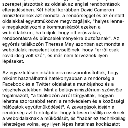
szerepet játszottak az oldalak az angliai rendbontások
elterjedésében. Két héttel korábban David Cameron
miniszterelnök azt mondta, a rendőrséggel és az érintett
oldalakkal együttműködve megvizsgálják, "helyes lenne-
e megakadályozni a kommunikációt ezeken a
weboldalakon, ha tudjuk, hogy ott erőszakra,
rendbontásra és bűncselekményekre buzdítanak". Az
egyórás találkozón Theresa May azonban azt mondta a
weboldalak megjelent képviselőinek, hogy "erről csak
rövid ideig volt szó", és már nem terveznek ilyen
lépéseket.
Az egyeztetésen inkább arra összpontosítottak, hogy
miként használhatná hatékonyabban a rendőrség a
Facebook és a Twitter oldalakat a munkájához és a
vészhelyzetekben. Mint a belügyminisztérium szóvivője
fogalmazott, "a találkozón arról tárgyaltak, hogyan
lehetne szorosabbá tenni a rendvédelem és a közösségi
hálózatok együttműködését". A zavargások idején a
rendőrség azt fontolgatta, hogy teljesen leállítja ezeknek
a weboldalaknak a működését, és "habár ez technikailag
lehetséges volna, egy ilyen lépés hatalmas kockázatot