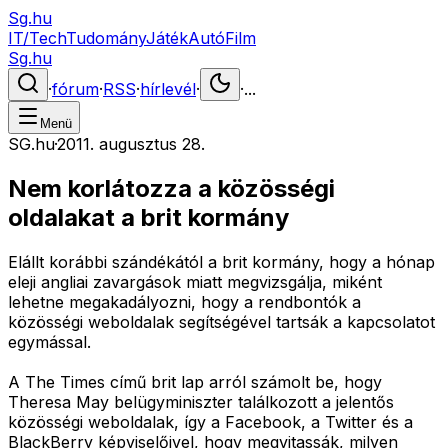
Sg.hu
IT/Tech
Tudomány
Játék
Autó
Film
Sg.hu
·
fórum
·
RSS
·
hírlevél
·
·
...
Menü
SG.hu
·
2011. augusztus 28.
Nem korlátozza a közösségi
oldalakat a brit kormány
Elállt korábbi szándékától a brit kormány, hogy a hónap
eleji angliai zavargások miatt megvizsgálja, miként
lehetne megakadályozni, hogy a rendbontók a
közösségi weboldalak segítségével tartsák a kapcsolatot
egymással.
A The Times című brit lap arról számolt be, hogy
Theresa May belügyminiszter találkozott a jelentős
közösségi weboldalak, így a Facebook, a Twitter és a
BlackBerry képviselőivel, hogy megvitassák, milyen