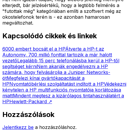
elterjedt, bár jelzésértékű, hogy a legtöbb felmérés a
"futottak még" kategóriában említi a szoftvert még az
okostelefonok terén is - ez azonban hamarosan
megváltozhat.
Kapcsolódó cikkek és linkek
6000 embert bocsát el a HP
Átverte a HP-t az
Autonomy, 700 millió fonttal tartozik a már halott
vezető
Legalább 15 perc telefonálásba kerül a HP-től
segítséget kérni
Nem akarják engedélyezni a HP
számára, hogy felvásárolja a Juniper Networks-
öt
Megfelezi kínai gyártókapacitását a
HP
Nyomtatóbérlési szolgáltatást indított a HP
Védekezni
kénytelen a HP multifunkciós nyomtatója korlátozása
miatt
Mindent megtesz a kizárólagos tintahasználatért a
HP
Hewlett-Packard
↗
Hozzászólások
Jelentkezz be
a hozzászóláshoz.