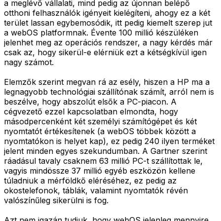
a meglévő vállalati, mind pedig az újonnan belépő
otthoni felhasználók igényeit kielégíteni, ahogy ez a két
terület lassan egybemosódik, itt pedig kiemelt szerep jut
a webOS platformnak. Évente 100 millió készüléken
jelenhet meg az operációs rendszer, a nagy kérdés már
csak az, hogy sikerül-e elérniük ezt a kétségkívül igen
nagy számot.
Elemzők szerint megvan rá az esély, hiszen a HP ma a
legnagyobb technológiai szállítónak számít, arról nem is
beszélve, hogy abszolút elsők a PC-piacon. A
cégvezető ezzel kapcsolatban elmondta, hogy
másodpercenként két személyi számítógépet és két
nyomtatót értékesítenek (a webOS többek között a
nyomtatókon is helyet kap), ez pedig 240 ilyen terméket
jelent minden egyes szekundumban. A Gartner szerint
ráadásul tavaly csaknem 63 millió PC-t szállítottak le,
vagyis mindössze 37 millió egyéb eszközön kellene
túladniuk a mérföldkő eléréséhez, ez pedig az
okostelefonok, táblák, valamint nyomtatók révén
valószínűleg sikerülni is fog.
Azt nem igazán tudjuk, hogy webOS jelenleg mennyire