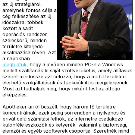
az új stratégiáról,
amelynek fontos célja a
cég felkészítése az új
időszakra, többek
között a saját
operációs rendszer
széleskörű, minden
területre kiterjedő
alkalmazása révén. Azt
a napokban
megtudtuk
, hogy a jövőben minden PC-n a Windows
mellett szállítanák le saját szoftverüket is, amely állításuk
szerint mindössze azt célozza, hogy a mobil területen
elérhető szolgáltatások és funkciók itt is megjelenjenek.
Most azt tudhatjuk meg, hogy miként fest az átfogó
elképzelés.
Apotheker arról beszélt, hogy három fő területre
koncentrálnak, ezek pedig sorrendben a nyilvános és
privát célú számítási felhők, az internetre csatlakozó
különféle eszközök és ketyerék, valamint a biztonsági,
elemzői és egyéb szoftverek csoportja. Szeretnék mind