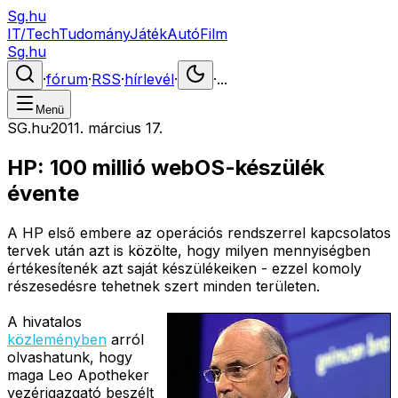
Sg.hu
IT/Tech
Tudomány
Játék
Autó
Film
Sg.hu
·
fórum
·
RSS
·
hírlevél
·
·
...
Menü
SG.hu
·
2011. március 17.
HP: 100 millió webOS-készülék
évente
A HP első embere az operációs rendszerrel kapcsolatos
tervek után azt is közölte, hogy milyen mennyiségben
értékesítenék azt saját készülékeiken - ezzel komoly
részesedésre tehetnek szert minden területen.
A hivatalos
közleményben
arról
olvashatunk, hogy
maga Leo Apotheker
vezérigazgató beszélt