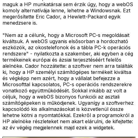
maguk a HP munkatársai sem érzik úgy, hogy a webOS
komoly alternatívája lenne, lehetne a Windowsnak. Ezt
megerősítette Eric Cador, a Hewlett-Packard egyik
menedzsere is.
"Nem az a célunk, hogy a Microsoft PC-s megoldásait
kiváltsuk. A webOS ugyanis elsősorban a hordozható
eszközök, az okostelefonok és a tábla PC-k operációs
rendszere" - nyilatkozta a szakember, aki egyben a cég
termékeinek európai és ázsiai terjesztéséért felelős
alelnöke. Cador hozzátette: a szoftver nem arra találták
ki, hogy a HP személyi számítógépes termékeit kiváltsa
és végképp nem azért, hogy a vállalat befejezze a
Microsofttal kapcsolatos, PC-s operációs rendszerekre
vonatkozó együttműködését. Sokkal inkább az volt a
céljuk, hogy a webOS bizonyos funkciói az asztali
számítógépeken is működjenek. Ugyanígy a szoftverhez
kapcsolódó kis alkalmazásokat is közvetlenül össze
lehetne kötni a nyomtatókkal. Ezekről a programokról a
HP alelnöke részleteket nem akart elárulni, de kifejtette:
az év végéig megjelennek majd ezek a widgetek.