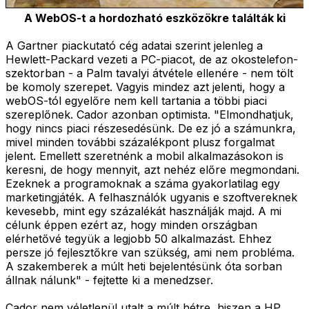
A WebOS-t a hordozható eszközökre találták ki
A Gartner piackutató cég adatai szerint jelenleg a
Hewlett-Packard vezeti a PC-piacot, de az okostelefon-
szektorban - a Palm tavalyi átvétele ellenére - nem tölt
be komoly szerepet. Vagyis mindez azt jelenti, hogy a
webOS-tól egyelőre nem kell tartania a többi piaci
szereplőnek. Cador azonban optimista. "Elmondhatjuk,
hogy nincs piaci részesedésünk. De ez jó a számunkra,
mivel minden további százalékpont plusz forgalmat
jelent. Emellett szeretnénk a mobil alkalmazásokon is
keresni, de hogy mennyit, azt nehéz előre megmondani.
Ezeknek a programoknak a száma gyakorlatilag egy
marketingjáték. A felhasználók ugyanis e szoftvereknek
kevesebb, mint egy százalékát használják majd. A mi
célunk éppen ezért az, hogy minden országban
elérhetővé tegyük a legjobb 50 alkalmazást. Ehhez
persze jó fejlesztőkre van szükség, ami nem probléma.
A szakemberek a múlt heti bejelentésünk óta sorban
állnak nálunk" - fejtette ki a menedzser.
Cador nem véletlenül utalt a múlt hétre, hiszen a HP