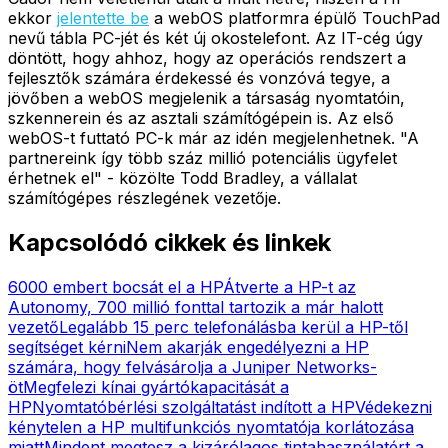
ekkor
jelentette be
a webOS platformra épülő TouchPad
nevű tábla PC-jét és két új okostelefont. Az IT-cég úgy
döntött, hogy ahhoz, hogy az operációs rendszert a
fejlesztők számára érdekessé és vonzóvá tegye, a
jövőben a webOS megjelenik a társaság nyomtatóin,
szkennerein és az asztali számítógépein is. Az első
webOS-t futtató PC-k már az idén megjelenhetnek. "A
partnereink így több száz millió potenciális ügyfelet
érhetnek el" - közölte Todd Bradley, a vállalat
számítógépes részlegének vezetője.
Kapcsolódó cikkek és linkek
6000 embert bocsát el a HP
Átverte a HP-t az
Autonomy, 700 millió fonttal tartozik a már halott
vezető
Legalább 15 perc telefonálásba kerül a HP-től
segítséget kérni
Nem akarják engedélyezni a HP
számára, hogy felvásárolja a Juniper Networks-
öt
Megfelezi kínai gyártókapacitását a
HP
Nyomtatóbérlési szolgáltatást indított a HP
Védekezni
kénytelen a HP multifunkciós nyomtatója korlátozása
miatt
Mindent megtesz a kizárólagos tintahasználatért a