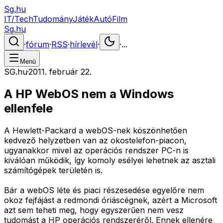
Sg.hu
IT/Tech
Tudomány
Játék
Autó
Film
Sg.hu
·
fórum
·
RSS
·
hírlevél
·
·
...
Menü
SG.hu
·
2011. február 22.
A HP WebOS nem a Windows
ellenfele
A Hewlett-Packard a webOS-nek köszönhetően
kedvező helyzetben van az okostelefon-piacon,
ugyanakkor mivel az operációs rendszer PC-n is
kiválóan működik, így komoly esélyei lehetnek az asztali
számítógépek területén is.
Bár a webOS léte és piaci részesedése egyelőre nem
okoz fejfájást a redmondi óriáscégnek, azért a Microsoft
azt sem teheti meg, hogy egyszerűen nem vesz
tudomást a HP operációs rendszeréről. Ennek ellenére