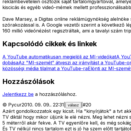
reklámbevételein osztozik saját tartalomgyártóival, amely
kiscicás és egyéb videó-mémek mellett professzionálisabb
Dave Marsey, a Digitas online reklámügynökség alelnöke 
szórakozással is. A Google vezetői szerint a következő 
160 millió videónézést regisztráltak, ami a tavalyi szám tr
Kapcsolódó cikkek és linkek
A YouTube automatikusan megjelöli az MI-videókat
A YouT
dobása
Az "MI-szemét” átveszi az irányítást a YouTube-o
közösségi média tilalmat a YouTube-ra
Elönti az MI-szemét
Hozzászólások
Jelentkezz be
a hozzászóláshoz.
©
Pycur
2010. 09. 09.
.
22:31
|
|
#
20
válasz
Azért gondolkozzatok egy kicsit. Ha "kinyírjátok" a tvt 
TV diktál hogy mikor üljünk le elé nézni. Meg lehet nézni 
5 méterrõl akár fekve. A TV egyenlõre kell, és még sokái
És TV nélkül nincs tartalom ezt is jó ha szem elõtt tartjá