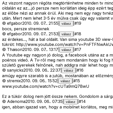
Az viszont nagyon régóta megtörténhetne minden tv minde
oldalán ez az....jó persze nem korlátlan ideig épp ezért 
az élõbe nézi az annak örül. Aki meg nem egy nagy tvnéz
után. Mert nem lehet 3-5 év múlva csak úgy egy valamit vi
©
efgabor
2010. 09. 07.
.
21:55
|
|
#
19
válasz
bocs, persze stremixnek
©
efgabor
2010. 09. 07.
.
21:53
|
|
#
18
válasz
az érdekes..., hát a bal oldalit. Van sima youtube 3D view
tükröt: http://www.youtube.com/watch?v=PnFTFNwAkU
©
Thaison
2010. 09. 07.
.
13:17
|
|
#
17
válasz
A Youtube egy nagyon jó dolog, a facebook utána az a más
poénos videó. A Tv-rõl meg nem mondanám hogy ki fog ha
születõ gyerekek felnõnek, nah addigra már lehet hogy m
©
sanyicks
2010. 09. 06.
.
22:37
|
|
#
16
válasz
amúgy egyre szarabb is a jutúb, mostanában az elõzménye
©
stremix
2010. 09. 06.
.
15:52
|
|
#
15
válasz
www.youtube.com/watch?v=cUTa9mQ7BwU
Ez a tükör dolog nem jött össze nekem. Gondolom a sárg
©
Adenoma
2010. 09. 06.
.
07:35
|
|
#
14
válasz
igen, abban igazad van, hogy a mobilnet korlátos, meg m