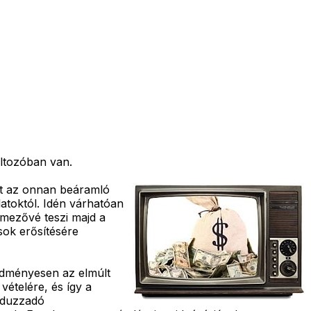
áltozóban van.
tt az onnan beáramló
latoktól. Idén várhatóan
lmezővé teszi majd a
sok erősítésére
redményesen az elmúlt
vételére, és így a
e duzzadó