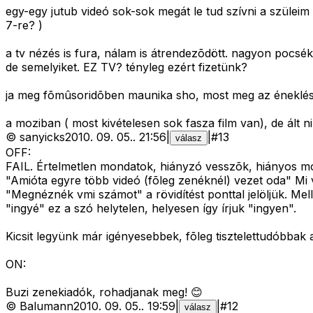
egy-egy jutub videó sok-sok megát le tud szívni a szüleim 
7-re? )
a tv nézés is fura, nálam is átrendezõdött. nagyon pocsé
de semelyiket. EZ TV? tényleg ezért fizetünk?
ja meg fõmûsoridõben maunika sho, most meg az éneklés,
a moziban ( most kivételesen sok fasza film van), de ált n
©
sanyicks
2010. 09. 05.
.
21:56
|
|
#
13
válasz
OFF:
FAIL. Értelmetlen mondatok, hiányzó vesszõk, hiányos m
"Amióta egyre több videó (fõleg zenéknél) vezet oda" Mi
"Megnéznék vmi számot" a rövidítést ponttal jelöljük. Mel
"ingyé" ez a szó helytelen, helyesen így írjuk "ingyen".
Kicsit legyünk már igényesebbek, fõleg tisztelettudóbbak
ON:
Buzi zenekiadók, rohadjanak meg! 😊
©
Balumann
2010. 09. 05.
.
19:59
|
|
#
12
válasz