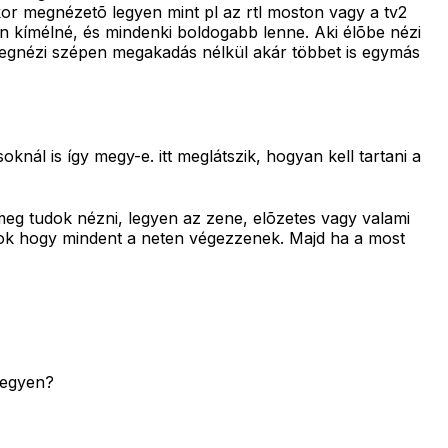
r megnézetõ legyen mint pl az rtl moston vagy a tv2
ban kímélné, és mindenki boldogabb lenne. Aki élõbe nézi
megnézi szépen megakadás nélkül akár többet is egymás
nál is így megy-e. itt meglátszik, hogyan kell tartani a
meg tudok nézni, legyen az zene, elõzetes vagy valami
ok hogy mindent a neten végezzenek. Majd ha a most
legyen?