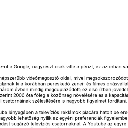
be-ot a Google, nagyrészt csak vitte a pénzt, ez azonban v
egnépszerűbb videómegosztó oldal, mivel megsokszorozódo
aljanak ki a korábban pereskedő zenei- és filmes óriásválla
t három évben mindig megduplázódott; ez első ízben jövede
szerint 2006 óta főleg a közönség növelésére és a kapacitá
csatornáinak szélesítésére is nagyobb figyelmet fordítani.
ube lényegében a televíziós reklámok piacára hatolt be e
agyobb lehetőség nyílik az egyéni preferenciák figyelembe 
adást sugárzó televíziós csatornáknál. A Youtube az egyr