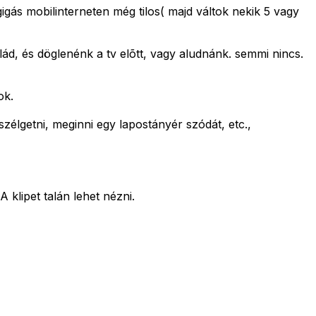
igás mobilinterneten még tilos( majd váltok nekik 5 vagy
ád, és döglenénk a tv elõtt, vagy aludnánk. semmi nincs.
ok.
zélgetni, meginni egy lapostányér szódát, etc.,
 klipet talán lehet nézni.