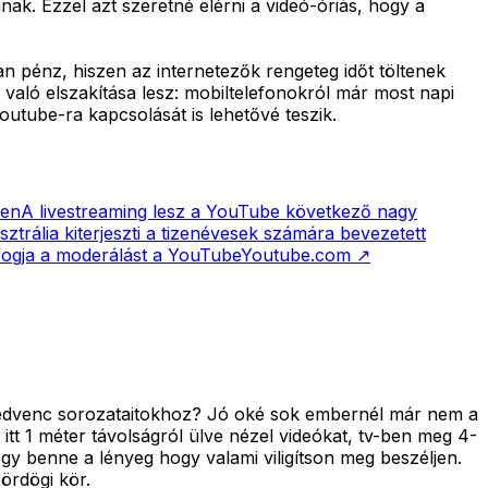
ak. Ezzel azt szeretné elérni a videó-óriás, hogy a
n pénz, hiszen az internetezők rengeteg időt töltenek
való elszakítása lesz: mobiltelefonokról már most napi
Youtube-ra kapcsolását is lehetővé teszik.
ben
A livestreaming lesz a YouTube következő nagy
sztrália kiterjeszti a tizenévesek számára bevezetett
fogja a moderálást a YouTube
Youtube.com
↗
a kedvenc sorozataitokhoz? Jó oké sok embernél már nem a
 itt 1 méter távolságról ülve nézel videókat, tv-ben meg 4-
gy benne a lényeg hogy valami viligítson meg beszéljen.
 ördögi kör.