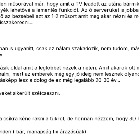
n mûsorával már, hogy amit a TV leadott az utána bármiko
tegyék lehetõvé a lementés funkciót. Az õ serverüket is job
õ az bezsebeli azt az 1-2 mûsort amit meg akar nézni és 
sszakeresni....
-ban is ugyanitt, csak ez nálam szakadozik, nem tudom, mások
w
ik oldal amit a legtöbbet nézek a neten. Amit akarok ott 
lni, mert az emberek még egy jó ideig nem lesznek olyan
ásképp lesz a dolog de ez még legalább 20-30 év...
ket sikerült szétcseszni.
a csíkra kéne rakni a tükröt, de honnan nézzem, hogy 3D 
inden ( bár, manapság fix árazásúak)