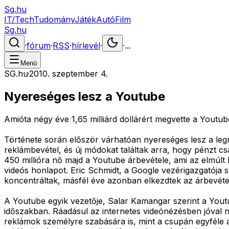
Sg.hu
IT/Tech
Tudomány
Játék
Autó
Film
Sg.hu
·
fórum
·
RSS
·
hírlevél
·
·
...
Menü
SG.hu
·
2010. szeptember 4.
Nyereséges lesz a Youtube
Amióta négy éve 1,65 milliárd dollárért megvette a Youtu
Története során először várhatóan nyereséges lesz a l
reklámbevétel, és új módokat találtak arra, hogy pénzt cs
450 millióra nő majd a Youtube árbevétele, ami az elmúl
videós honlapot. Eric Schmidt, a Google vezérigazgatója 
koncentráltak, másfél éve azonban elkezdtek az árbevétel 
A Youtube egyik vezetője, Salar Kamangar szerint a Yout
időszakban. Ráadásul az internetes videónézésben jóval n
reklámok személyre szabására is, mint a csupán egyféle 