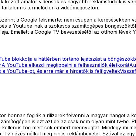
ek között amatőr videósok és nagyobb reklámstúdiók is vann
 tartalom is termelődjön a videómegosztón.
szerint a Google felismerte: nem csupán a keresésekben va
lépés a Youtube-nak a szokásos számítógépes böngészőktől 
iplája. Emellett a Google TV bevezetésétől az otthoni tévék 
ube blokkolja a háttérben történő lejátszást a böngészők
n
A YouTube elkezdi megtippelni a felhasználók életkorát
Au
 a YouTube-ot, és erre már a hirdetők is felfigyeltek
Vissza
akkor honnan fogják a rilizerek felvenni a magyar hangot 
számítógépen is ezt azt de az csak nem olyan mint tv-be. Pl
g kelleni is fog mert sok embert megnyugtat. Mindegy mi me
tok. Tv nézés nélkül meg nincs reklámbevétel. Szóval ez egy