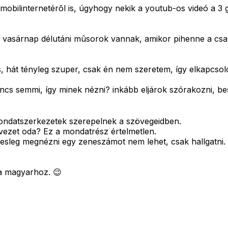
mobilinternetérõl is, úgyhogy nekik a youtub-os videó a 3 g
k vasárnap délutáni mûsorok vannak, amikor pihenne a csal
 hát tényleg szuper, csak én nem szeretem, így elkapcsol
incs semmi, így minek nézni? inkább eljárok szórakozni, bes
ondatszerkezetek szerepelnek a szövegeidben.
 vezet oda? Ez a mondatrész értelmetlen.
lesleg megnézni egy zeneszámot nem lehet, csak hallgatni. A
 a magyarhoz. 😉