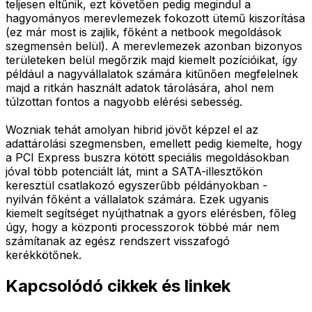
teljesen eltűnik, ezt követően pedig megindul a
hagyományos merevlemezek fokozott ütemű kiszorítása
(ez már most is zajlik, főként a netbook megoldások
szegmensén belül). A merevlemezek azonban bizonyos
területeken belül megőrzik majd kiemelt pozícióikat, így
például a nagyvállalatok számára kitűnően megfelelnek
majd a ritkán használt adatok tárolására, ahol nem
túlzottan fontos a nagyobb elérési sebesség.
Wozniak tehát amolyan hibrid jövőt képzel el az
adattárolási szegmensben, emellett pedig kiemelte, hogy
a PCI Express buszra kötött speciális megoldásokban
jóval több potenciált lát, mint a SATA-illesztőkön
keresztül csatlakozó egyszerűbb példányokban -
nyilván főként a vállalatok számára. Ezek ugyanis
kiemelt segítséget nyújthatnak a gyors elérésben, főleg
úgy, hogy a központi processzorok többé már nem
számítanak az egész rendszert visszafogó
kerékkötőnek.
Kapcsolódó cikkek és linkek