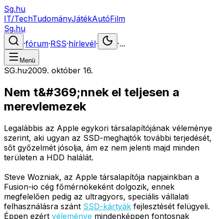
Sg.hu
IT/Tech
Tudomány
Játék
Autó
Film
Sg.hu
·
fórum
·
RSS
·
hírlevél
·
·
...
Menü
SG.hu
·
2009. október 16.
Nem t&#369;nnek el teljesen a
merevlemezek
Legalábbis az Apple egykori társalapítójának véleménye
szerint, aki ugyan az SSD-meghajtók további terjedését,
sőt győzelmét jósolja, ám ez nem jelenti majd minden
területen a HDD halálát.
Steve Wozniak, az Apple társalapítója napjainkban a
Fusion-io cég főmérnökeként dolgozik, ennek
megfelelően pedig az ultragyors, speciális vállalati
felhasználásra szánt
SSD-kártyák
fejlesztését felügyeli.
Éppen ezért
véleménye
mindenképpen fontosnak