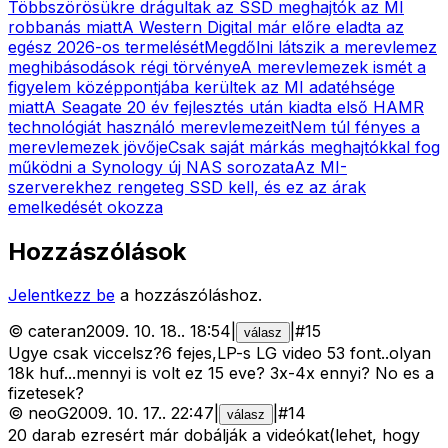
Többszörösükre drágultak az SSD meghajtók az MI
robbanás miatt
A Western Digital már előre eladta az
egész 2026-os termelését
Megdőlni látszik a merevlemez
meghibásodások régi törvénye
A merevlemezek ismét a
figyelem középpontjába kerültek az MI adatéhsége
miatt
A Seagate 20 év fejlesztés után kiadta első HAMR
technológiát használó merevlemezeit
Nem túl fényes a
merevlemezek jövője
Csak saját márkás meghajtókkal fog
működni a Synology új NAS sorozata
Az MI-
szerverekhez rengeteg SSD kell, és ez az árak
emelkedését okozza
Hozzászólások
Jelentkezz be
a hozzászóláshoz.
©
cateran
2009. 10. 18.
.
18:54
|
|
#
15
válasz
Ugye csak viccelsz?6 fejes,LP-s LG video 53 font..olyan
18k huf...mennyi is volt ez 15 eve? 3x-4x ennyi? No es a
fizetesek?
©
neoG
2009. 10. 17.
.
22:47
|
|
#
14
válasz
20 darab ezresért már dobálják a videókat(lehet, hogy