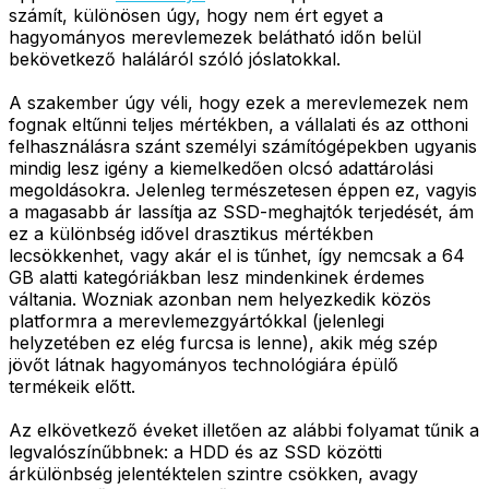
számít, különösen úgy, hogy nem ért egyet a
hagyományos merevlemezek belátható időn belül
bekövetkező haláláról szóló jóslatokkal.
A szakember úgy véli, hogy ezek a merevlemezek nem
fognak eltűnni teljes mértékben, a vállalati és az otthoni
felhasználásra szánt személyi számítógépekben ugyanis
mindig lesz igény a kiemelkedően olcsó adattárolási
megoldásokra. Jelenleg természetesen éppen ez, vagyis
a magasabb ár lassítja az SSD-meghajtók terjedését, ám
ez a különbség idővel drasztikus mértékben
lecsökkenhet, vagy akár el is tűnhet, így nemcsak a 64
GB alatti kategóriákban lesz mindenkinek érdemes
váltania. Wozniak azonban nem helyezkedik közös
platformra a merevlemezgyártókkal (jelenlegi
helyzetében ez elég furcsa is lenne), akik még szép
jövőt látnak hagyományos technológiára épülő
termékeik előtt.
Az elkövetkező éveket illetően az alábbi folyamat tűnik a
legvalószínűbbnek: a HDD és az SSD közötti
árkülönbség jelentéktelen szintre csökken, avagy