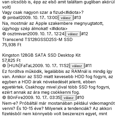
van olcsóbb is, épp az elsõ amit találtam gugliban akörül
volt)
Vagy csak nagyon szar a fizud<#idiota>
?
©
pinball
2009. 10. 17.
.
13:00
|
|
#
13
válasz
Na, mostmár az Apple szakembere megnyugtatott,
úgyhogy szép álmokat! <#idiota>
©
osztmivan
2009. 10. 17.
.
12:24
|
|
#
12
válasz
Transcend TS128GSSD25S-M SSD
75,938 Ft
Kingston 128GB SATA SSD Desktop Kit
57,825 Ft
©
[HUN]FaTaL
2009. 10. 17.
.
11:52
|
|
#
11
válasz
Ez fordítva mûködik, legalábbis az RAMnál is mindig így
van. Amikor az SSD miatt kevesebb HDD fog fogyni, az
egyben a HDD árak növekedését jelenti, ebben
egyetértek. Csakhogy mivel jóval több SSD fog fogyni,
ezért annak az ára meg csökkenni fog.
©
B0nFire
2009. 10. 17.
.
03:35
|
|
#
10
válasz
Nem-e? Próbáltál már mostanában például videomagnót
venni? És 10-15 éve? Milyenek a tendenciák? Az akkori
fizetésbõl nem könnyebb volt beszerezni egyet, mint