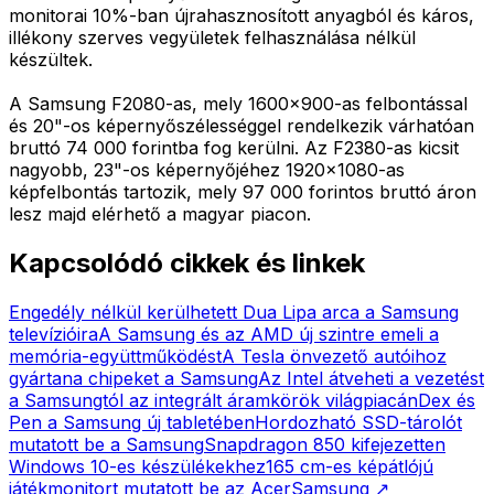
monitorai 10%-ban újrahasznosított anyagból és káros,
illékony szerves vegyületek felhasználása nélkül
készültek.
A Samsung F2080-as, mely 1600x900-as felbontással
és 20"-os képernyőszélességgel rendelkezik várhatóan
bruttó 74 000 forintba fog kerülni. Az F2380-as kicsit
nagyobb, 23"-os képernyőjéhez 1920x1080-as
képfelbontás tartozik, mely 97 000 forintos bruttó áron
lesz majd elérhető a magyar piacon.
Kapcsolódó cikkek és linkek
Engedély nélkül kerülhetett Dua Lipa arca a Samsung
televízióira
A Samsung és az AMD új szintre emeli a
memória-együttműködést
A Tesla önvezető autóihoz
gyártana chipeket a Samsung
Az Intel átveheti a vezetést
a Samsungtól az integrált áramkörök világpiacán
Dex és
Pen a Samsung új tabletében
Hordozható SSD-tárolót
mutatott be a Samsung
Snapdragon 850 kifejezetten
Windows 10-es készülékekhez
165 cm-es képátlójú
játékmonitort mutatott be az Acer
Samsung
↗