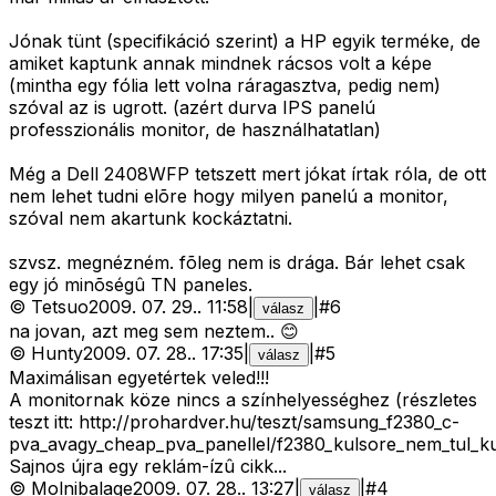
Jónak tünt (specifikáció szerint) a HP egyik terméke, de
amiket kaptunk annak mindnek rácsos volt a képe
(mintha egy fólia lett volna ráragasztva, pedig nem)
szóval az is ugrott. (azért durva IPS panelú
professzionális monitor, de használhatatlan)
Még a Dell 2408WFP tetszett mert jókat írtak róla, de ott
nem lehet tudni elõre hogy milyen panelú a monitor,
szóval nem akartunk kockáztatni.
szvsz. megnézném. fõleg nem is drága. Bár lehet csak
egy jó minõségû TN paneles.
©
Tetsuo
2009. 07. 29.
.
11:58
|
|
#
6
válasz
na jovan, azt meg sem neztem.. 😊
©
Hunty
2009. 07. 28.
.
17:35
|
|
#
5
válasz
Maximálisan egyetértek veled!!!
A monitornak köze nincs a színhelyességhez (részletes
teszt itt: http://prohardver.hu/teszt/samsung_f2380_c-
pva_avagy_cheap_pva_panellel/f2380_kulsore_nem_tul_ku
Sajnos újra egy reklám-ízû cikk...
©
Molnibalage
2009. 07. 28.
.
13:27
|
|
#
4
válasz