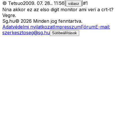
©
Tetsuo
2009. 07. 28.
.
11:56
|
|
#
1
válasz
Nna akkor ez az elso digit monitor ami veri a crt-t?
Vegre.
Sg
.hu
©
2026
Minden jog fenntartva.
Adatvédelmi nyilatkozat
Impresszum
Fórum
E-mail:
szerkesztoseg@sg.hu
Sütibeállítások