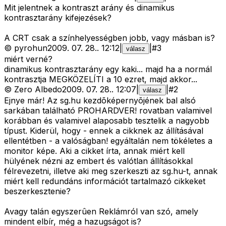
Mit jelentnek a kontraszt arány és dinamikus
kontrasztarány kifejezések?
A CRT csak a színhelyességben jobb, vagy másban is?
©
pyrohun
2009. 07. 28.
.
12:12
|
|
#
3
válasz
miért verné?
dinamikus kontrasztarány egy kaki... majd ha a normál
kontrasztja MEGKÖZELÍTI a 10 ezret, majd akkor...
©
Zero Albedo
2009. 07. 28.
.
12:07
|
|
#
2
válasz
Ejnye már! Az sg.hu kezdõképernyõjének bal alsó
sarkában található PROHARDVER! rovatban valamivel
korábban és valamivel alaposabb tesztelik a nagyobb
típust. Kiderül, hogy - ennek a cikknek az állításával
ellentétben - a valóságban! egyáltalán nem tökéletes a
monitor képe. Aki a cikket írta, annak miért kell
hülyének nézni az embert és valótlan állításokkal
félrevezetni, illetve aki meg szerkeszti az sg.hu-t, annak
miért kell redundáns információt tartalmazó cikkeket
beszerkesztenie?
Avagy talán egyszerûen Reklámról van szó, amely
mindent elbír, még a hazugságot is?