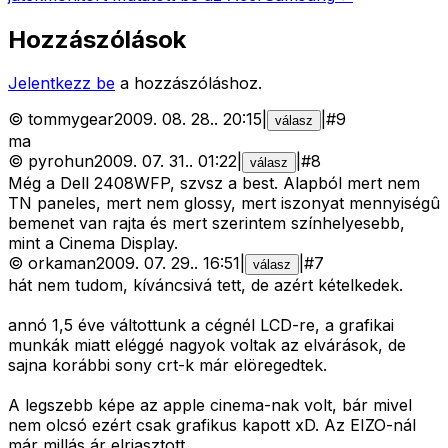
Hozzászólások
Jelentkezz be
a hozzászóláshoz.
©
tommygear
2009. 08. 28.
.
20:15
|
|
#
9
válasz
ma
©
pyrohun
2009. 07. 31.
.
01:22
|
|
#
8
válasz
Még a Dell 2408WFP, szvsz a best. Alapból mert nem
TN paneles, mert nem glossy, mert iszonyat mennyiségû
bemenet van rajta és mert szerintem színhelyesebb,
mint a Cinema Display.
©
orkaman
2009. 07. 29.
.
16:51
|
|
#
7
válasz
hát nem tudom, kíváncsivá tett, de azért kételkedek.
annó 1,5 éve váltottunk a cégnél LCD-re, a grafikai
munkák miatt eléggé nagyok voltak az elvárások, de
sajna korábbi sony crt-k már elöregedtek.
A legszebb képe az apple cinema-nak volt, bár mivel
nem olcsó ezért csak grafikus kapott xD. Az EIZO-nál
már millás ár elriasztott.