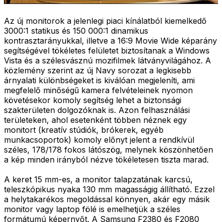
Az új monitorok a jelenlegi piaci kínálatból kiemelkedő
3000:1 statikus és 150 000:1 dinamikus
kontrasztarányukkal, illetve a 16:9 Movie Wide képarány
segítségével tökéletes felületet biztosítanak a Windows
Vista és a szélesvásznú mozifilmek látványvilágához. A
közlemény szerint az új Navy sorozat a legkisebb
árnyalati különbségeket is kiválóan megjeleníti, ami
megfelelő minőségű kamera felvételeinek nyomon
követésekor komoly segítség lehet a biztonsági
szakterületen dolgozóknak is. Azon felhasználási
területeken, ahol esetenként többen néznek egy
monitort (kreatív stúdiók, brókerek, egyéb
munkacsoportok) komoly előnyt jelent a rendkívül
széles, 178/178 fokos látószög, melynek köszönhetően
a kép minden irányból nézve tökéletesen tiszta marad.
A keret 15 mm-es, a monitor talapzatának karcsú,
teleszkópikus nyaka 130 mm magasságig állítható. Ezzel
a helytakarékos megoldással könnyen, akár egy másik
monitor vagy laptop fölé is emelhetjük a széles
formátumú képernyőt. A Samsung F2380 és F2080