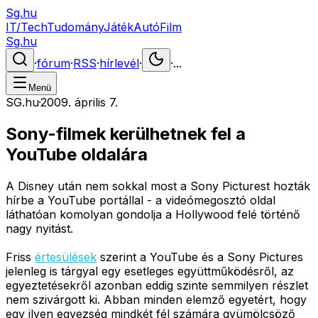
Sg.hu
IT/Tech
Tudomány
Játék
Autó
Film
Sg.hu
·
fórum
·
RSS
·
hírlevél
·
·
...
Menü
SG.hu
·
2009. április 7.
Sony-filmek kerülhetnek fel a
YouTube oldalára
A Disney után nem sokkal most a Sony Picturest hozták
hírbe a YouTube portállal - a videómegosztó oldal
láthatóan komolyan gondolja a Hollywood felé történő
nagy nyitást.
Friss
értesülések
szerint a YouTube és a Sony Pictures
jelenleg is tárgyal egy esetleges együttműködésről, az
egyeztetésekről azonban eddig szinte semmilyen részlet
nem szivárgott ki. Abban minden elemző egyetért, hogy
egy ilyen egyezség mindkét fél számára gyümölcsöző