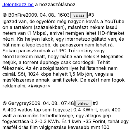
Jelentkezz be
a hozzászóláshoz.
©
B0nFire
2009. 04. 08.
.
16:03
|
|
#
3
válasz
Igazad van, de egyelõre még nagyon kevés a YouTube
on a tartalom (százalékban), másrészt nekem lassú
netem van (1 Mbps), amivel nemigen lehet HD-filmeket
nézni. Kis helyen lakok, egy internetszolgáltató van, és
hát nem a legolcsóbb, de panaszom nem lehet rá.
Sokan panaszkodnak a UPC Tré-onlány vagy
NordTelekom miatt, hogy hiába van nekik 8 Megabites
netjük, a torrent épphogy csak csordogál. Tehát
fékeznek. Az én szolgáltatóm ilyet hál'istennek nem
csinál. Sõt, 1024 kbps helyett 1,5 Mb jön, vagyis a
másfélszerese annak, amit fizetek. De ezért nem fogok
reklamálni. <#vigyor>
©
Gerygrey
2009. 04. 08.
.
07:48
|
|
#
2
válasz
A 400 wattos táp sem fogyaszt 0,4 KWh-t, csak 400
watt a maximális terhelhetõsége, egy átlagos gép
fogyasztása 0,2-0,3 KWh. És 1 kwh ~35 Forint, tehát egy
másfél órás film végignézése kevesebb mint 100