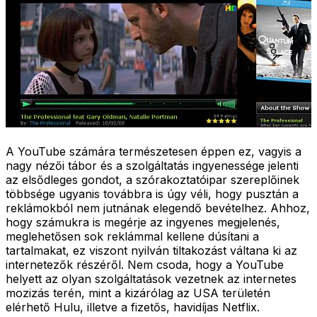
A YouTube számára természetesen éppen ez, vagyis a
nagy nézői tábor és a szolgáltatás ingyenessége jelenti
az elsődleges gondot, a szórakoztatóipar szereplőinek
többsége ugyanis továbbra is úgy véli, hogy pusztán a
reklámokból nem jutnának elegendő bevételhez. Ahhoz,
hogy számukra is megérje az ingyenes megjelenés,
meglehetősen sok reklámmal kellene dúsítani a
tartalmakat, ez viszont nyilván tiltakozást váltana ki az
internetezők részéről. Nem csoda, hogy a YouTube
helyett az olyan szolgáltatások vezetnek az internetes
mozizás terén, mint a kizárólag az USA területén
elérhető Hulu, illetve a fizetős, havidíjas Netflix.