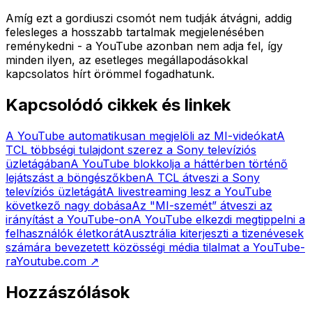
Amíg ezt a gordiuszi csomót nem tudják átvágni, addig
felesleges a hosszabb tartalmak megjelenésében
reménykedni - a YouTube azonban nem adja fel, így
minden ilyen, az esetleges megállapodásokkal
kapcsolatos hírt örömmel fogadhatunk.
Kapcsolódó cikkek és linkek
A YouTube automatikusan megjelöli az MI-videókat
A
TCL többségi tulajdont szerez a Sony televíziós
üzletágában
A YouTube blokkolja a háttérben történő
lejátszást a böngészőkben
A TCL átveszi a Sony
televíziós üzletágát
A livestreaming lesz a YouTube
következő nagy dobása
Az "MI-szemét” átveszi az
irányítást a YouTube-on
A YouTube elkezdi megtippelni a
felhasználók életkorát
Ausztrália kiterjeszti a tizenévesek
számára bevezetett közösségi média tilalmat a YouTube-
ra
Youtube.com
↗
Hozzászólások