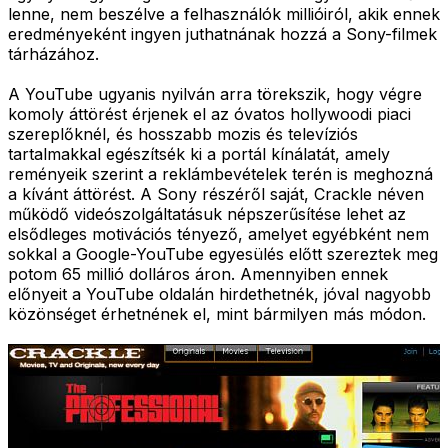
lenne, nem beszélve a felhasználók millióiról, akik ennek
eredményeként ingyen juthatnának hozzá a Sony-filmek
tárházához.
A YouTube ugyanis nyilván arra törekszik, hogy végre
komoly áttörést érjenek el az óvatos hollywoodi piaci
szereplőknél, és hosszabb mozis és televíziós
tartalmakkal egészítsék ki a portál kínálatát, amely
reményeik szerint a reklámbevételek terén is meghozná
a kívánt áttörést. A Sony részéről saját, Crackle néven
működő videószolgáltatásuk népszerűsítése lehet az
elsődleges motivációs tényező, amelyet egyébként nem
sokkal a Google-YouTube egyesülés előtt szereztek meg
potom 65 millió dolláros áron. Amennyiben ennek
előnyeit a YouTube oldalán hirdethetnék, jóval nagyobb
közönséget érhetnének el, mint bármilyen más módon.